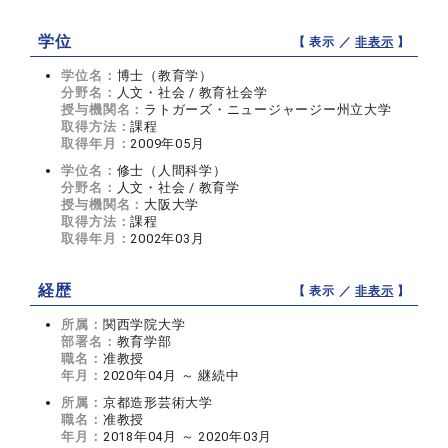
学位
【 表示 ／
非表示
】
学位名：
博士（教育学）
分野名：
人文・社会 / 教育社会学
授与機関名：
ラトガーズ・ニュージャージー州立大学
取得方法：
課程
取得年月：
2009年05月
学位名：
修士（人間科学）
分野名：
人文・社会 / 教育学
授与機関名：
大阪大学
取得方法：
課程
取得年月：
2002年03月
経歴
【 表示 ／
非表示
】
所属：
関西学院大学
部署名：
教育学部
職名：
准教授
年月：
2020年04月 ～ 継続中
所属：
京都造形芸術大学
職名：
准教授
年月：
2018年04月 ～ 2020年03月