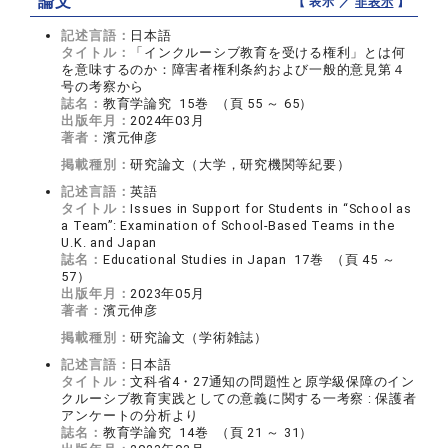
論文
【 表示 ／
非表示
】
記述言語：
日本語
タイトル：
「インクルーシブ教育を受ける権利」とは何
を意味するのか：障害者権利条約および一般的意見第４
号の考察から
誌名：
教育学論究 15巻 （頁 55 ～ 65）
出版年月：
2024年03月
著者：
濱元伸彦
掲載種別：
研究論文（大学，研究機関等紀要）
記述言語：
英語
タイトル：
Issues in Support for Students in “School as
a Team”: Examination of School-Based Teams in the
U.K. and Japan
誌名：
Educational Studies in Japan 17巻 （頁 45 ～
57）
出版年月：
2023年05月
著者：
濱元伸彦
掲載種別：
研究論文（学術雑誌）
記述言語：
日本語
タイトル：
文科省4・27通知の問題性と原学級保障のイン
クルーシブ教育実践としての意義に関する一考察 : 保護者
アンケートの分析より
誌名：
教育学論究 14巻 （頁 21 ～ 31）