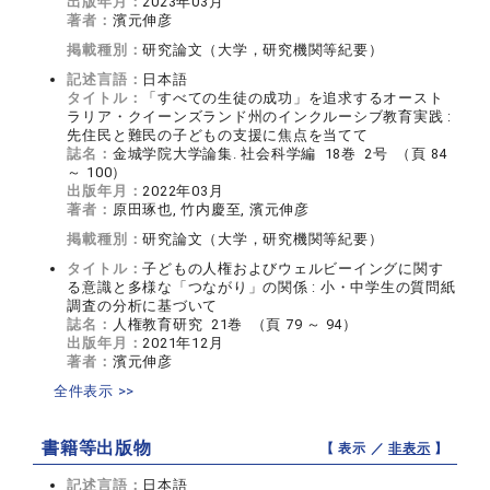
出版年月：
2023年03月
著者：
濱元伸彦
掲載種別：
研究論文（大学，研究機関等紀要）
記述言語：
日本語
タイトル：
「すべての生徒の成功」を追求するオースト
ラリア・クイーンズランド州のインクルーシブ教育実践 :
先住民と難民の子どもの支援に焦点を当てて
誌名：
金城学院大学論集. 社会科学編 18巻 2号 （頁 84
～ 100）
出版年月：
2022年03月
著者：
原田琢也, 竹内慶至, 濱元伸彦
掲載種別：
研究論文（大学，研究機関等紀要）
タイトル：
子どもの人権およびウェルビーイングに関す
る意識と多様な「つながり」の関係 : 小・中学生の質問紙
調査の分析に基づいて
誌名：
人権教育研究 21巻 （頁 79 ～ 94）
出版年月：
2021年12月
著者：
濱元伸彦
全件表示 >>
書籍等出版物
【 表示 ／
非表示
】
記述言語：
日本語