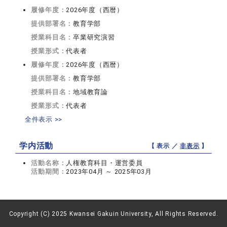
履修年度：
2026年度（西暦）
提供部署名：
教育学部
授業科目名：
卒業研究演習
授業形式：
代表者
履修年度：
2026年度（西暦）
提供部署名：
教育学部
授業科目名：
地域教育論
授業形式：
代表者
全件表示 >>
学内活動
【 表示 ／
非表示
】
活動名称：
人権教育科目・運営委員
活動期間：
2023年04月 ～ 2025年03月
Copyright (C) 2025 Kwansei Gakuin University, All Rights Reserved.