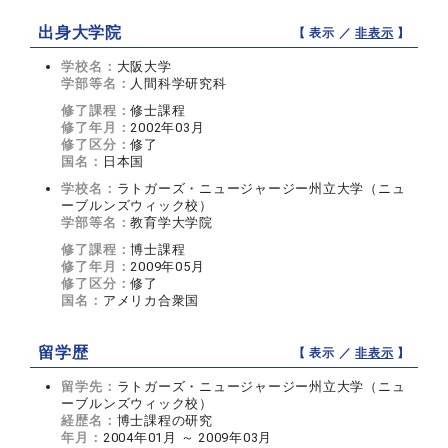
出身大学院
【 表示 ／
非表示
】
学校名：
大阪大学
学部等名：
人間科学研究科
修了課程：
修士課程
修了年月：
2002年03月
修了区分：
修了
国名：
日本国
学校名：
ラトガーズ・ニュージャージー州立大学（ニュ
ーブルンズウィック校）
学部等名：
教育学大学院
修了課程：
博士課程
修了年月：
2009年05月
修了区分：
修了
国名：
アメリカ合衆国
留学歴
【 表示 ／
非表示
】
留学先：
ラトガーズ・ニュージャージー州立大学（ニュ
ーブルンズウィック校）
経歴名：
博士課程の研究
年月：
2004年01月 ～ 2009年03月