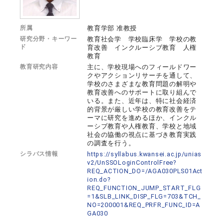
所属
教育学部 准教授
研究分野・キーワー
教育社会学 学校臨床学 学校の教
ド
育改善 インクルーシブ教育 人権
教育
教育研究内容
主に、学校現場へのフィールドワー
クやアクションリサーチを通して、
学校のさまざまな教育問題の解明や
教育改善へのサポートに取り組んで
いる。また、近年は、特に社会経済
的背景が厳しい学校の教育改善をテ
ーマに研究を進めるほか、インクル
ーシブ教育や人権教育、学校と地域
社会の協働の視点に基づき教育実践
の調査を行う。
シラバス情報
https://syllabus.kwansei.ac.jp/unias
v2/UnSSOLoginControlFree?
REQ_ACTION_DO=/AGA030PLS01Act
ion.do?
REQ_FUNCTION_JUMP_START_FLG
=1&SLB_LINK_DISP_FLG=703&TCH_
NO=200001&REQ_PRFR_FUNC_ID=A
GA030