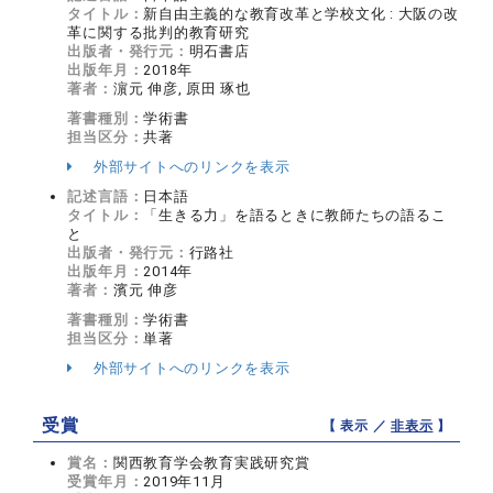
タイトル：
新自由主義的な教育改革と学校文化 : 大阪の改
革に関する批判的教育研究
出版者・発行元：
明石書店
出版年月：
2018年
著者：
濵元 伸彦, 原田 琢也
著書種別：
学術書
担当区分：
共著
外部サイトへのリンクを表示
記述言語：
日本語
タイトル：
「生きる力」を語るときに教師たちの語るこ
と
出版者・発行元：
行路社
出版年月：
2014年
著者：
濱元 伸彦
著書種別：
学術書
担当区分：
単著
外部サイトへのリンクを表示
受賞
【 表示 ／
非表示
】
賞名：
関西教育学会教育実践研究賞
受賞年月：
2019年11月