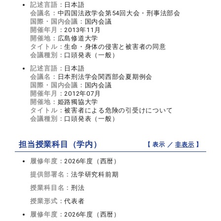
記述言語：
日本語
会議名：
中四国法政学会第54回大会・刑事法部会
国際・国内会議：
国内会議
開催年月：
2013年11月
開催地：
広島修道大学
タイトル：
生命・身体の侵害と被害者の同意
会議種別：
口頭発表（一般）
記述言語：
日本語
会議名：
日本刑法学会関西部会夏期例会
国際・国内会議：
国内会議
開催年月：
2012年07月
開催地：
姫路獨協大学
タイトル：
被害者による危険の引受けについて
会議種別：
口頭発表（一般）
担当授業科目（学内）
【 表示 ／
非表示
】
履修年度：
2026年度（西暦）
提供部署名：
法学研究科前期
授業科目名：
刑法
授業形式：
代表者
履修年度：
2026年度（西暦）