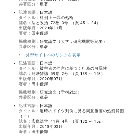
共著区分：
単著
記述言語：
日本語
タイトル：
科刑上一罪の処断
誌名：
法と政治 72巻 3号 （頁 45 ～ 84）
出版年月：
2021年11月
著者：
田中優輝
掲載種別：
研究論文（大学，研究機関等紀要）
共著区分：
単著
外部サイトへのリンクを表示
記述言語：
日本語
タイトル：
被害者の同意に基づく行為の可罰性
誌名：
刑法雑誌 59巻 2号 （頁 139 ～ 153）
出版年月：
2020年07月
著者：
田中優輝
掲載種別：
研究論文（学術雑誌）
共著区分：
単著
記述言語：
日本語
タイトル：
近時のドイツ判例に見る同意傷害の処罰範囲
（一）
誌名：
広島法学 41巻 4号 （頁 132 ～ 152）
出版年月：
2018年03月
著者：
田中優輝