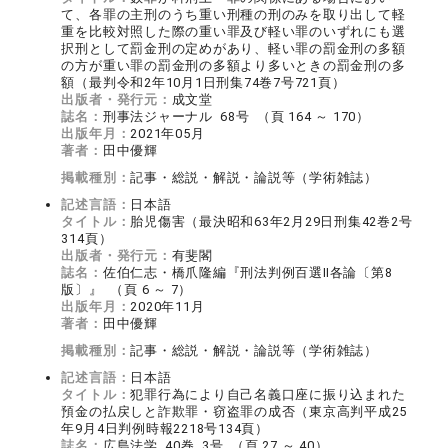
て、各罪の主刑のうち重い刑種の刑のみを取り出して軽
重を比較対照した際の重い罪及び軽い罪のいずれにも選
択刑として罰金刑の定めがあり、軽い罪の罰金刑の多額
の方が重い罪の罰金刑の多額より多いときの罰金刑の多
額（最判令和2年10月1日刑集74巻7号721頁）
出版者・発行元：
成文堂
誌名：
刑事法ジャーナル 68号 （頁 164 ～ 170）
出版年月：
2021年05月
著者：
田中優輝
掲載種別：
記事・総説・解説・論説等（学術雑誌）
記述言語：
日本語
タイトル：
胎児傷害（最決昭和63年2月29日刑集42巻2号
314頁）
出版者・発行元：
有斐閣
誌名：
佐伯仁志・橋爪隆編『刑法判例百選Ⅱ各論〔第8
版〕』 （頁 6 ～ 7）
出版年月：
2020年11月
著者：
田中優輝
掲載種別：
記事・総説・解説・論説等（学術雑誌）
記述言語：
日本語
タイトル：
犯罪行為により自己名義口座に振り込まれた
預金の払戻しと詐欺罪・窃盗罪の成否（東京高判平成25
年9月4日判例時報2218号134頁）
誌名：
広島法学 40巻 3号 （頁 27 ～ 40）