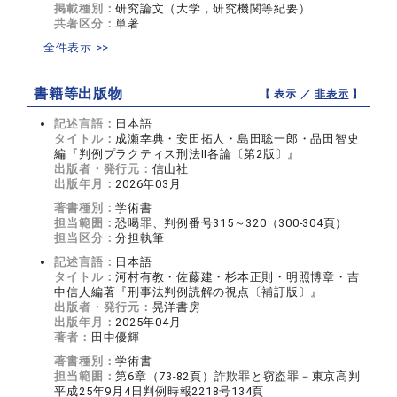
掲載種別：
研究論文（大学，研究機関等紀要）
共著区分：
単著
全件表示 >>
書籍等出版物
【 表示 ／
非表示
】
記述言語：
日本語
タイトル：
成瀬幸典・安田拓人・島田聡一郎・品田智史
編『判例プラクティス刑法II各論〔第2版〕』
出版者・発行元：
信山社
出版年月：
2026年03月
著書種別：
学術書
担当範囲：
恐喝罪、判例番号315～320（300-304頁）
担当区分：
分担執筆
記述言語：
日本語
タイトル：
河村有教・佐藤建・杉本正則・明照博章・吉
中信人編著『刑事法判例読解の視点〔補訂版〕』
出版者・発行元：
晃洋書房
出版年月：
2025年04月
著者：
田中優輝
著書種別：
学術書
担当範囲：
第6章（73-82頁）詐欺罪と窃盗罪－東京高判
平成25年9月4日判例時報2218号134頁