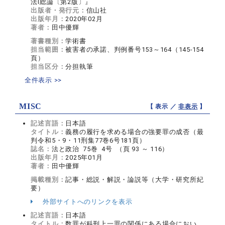
法I総論〔第2版〕』
出版者・発行元：
信山社
出版年月：
2020年02月
著者：
田中優輝
著書種別：
学術書
担当範囲：
被害者の承諾、判例番号153～164（145-154
頁）
担当区分：
分担執筆
全件表示 >>
MISC
【 表示 ／
非表示
】
記述言語：
日本語
タイトル：
義務の履行を求める場合の強要罪の成否（最
判令和5・9・11刑集77巻6号181頁）
誌名：
法と政治 75巻 4号 （頁 93 ～ 116）
出版年月：
2025年01月
著者：
田中優輝
掲載種別：
記事・総説・解説・論説等（大学・研究所紀
要）
外部サイトへのリンクを表示
記述言語：
日本語
タイトル：
数罪が科刑上一罪の関係にある場合におい