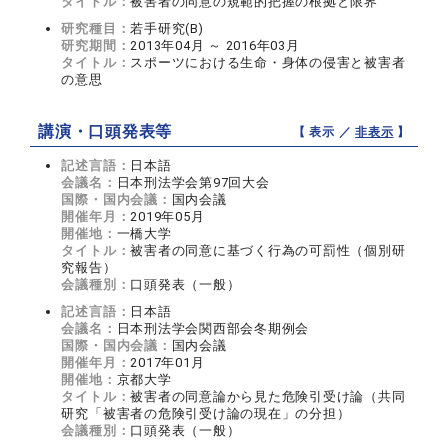
タイトル：
被害者の同意の規範的把握の根拠と限界
研究種目：
若手研究(B)
研究期間：
2013年04月 ～ 2016年03月
タイトル：
スポーツにおける生命・身体の侵害と被害者
の意思
講演・口頭発表等
【 表示 ／
非表示
】
記述言語：
日本語
会議名：
日本刑法学会第97回大会
国際・国内会議：
国内会議
開催年月：
2019年05月
開催地：
一橋大学
タイトル：
被害者の同意に基づく行為の可罰性（個別研
究報告）
会議種別：
口頭発表（一般）
記述言語：
日本語
会議名：
日本刑法学会関西部会冬期例会
国際・国内会議：
国内会議
開催年月：
2017年01月
開催地：
京都大学
タイトル：
被害者の同意論から見た危険引受け論（共同
研究「被害者の危険引受け論の現在」の分担）
会議種別：
口頭発表（一般）