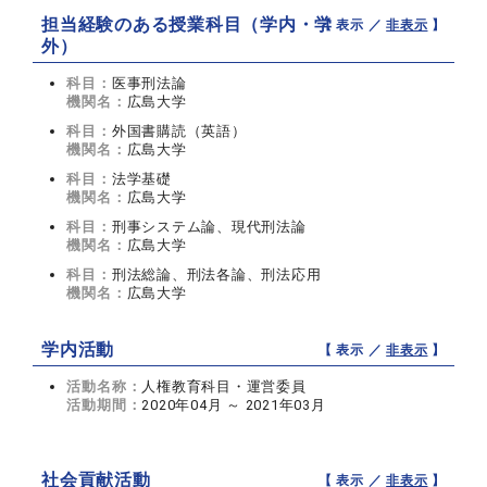
担当経験のある授業科目（学内・学
【 表示 ／
非表示
】
外）
科目：
医事刑法論
機関名：
広島大学
科目：
外国書購読（英語）
機関名：
広島大学
科目：
法学基礎
機関名：
広島大学
科目：
刑事システム論、現代刑法論
機関名：
広島大学
科目：
刑法総論、刑法各論、刑法応用
機関名：
広島大学
学内活動
【 表示 ／
非表示
】
活動名称：
人権教育科目・運営委員
活動期間：
2020年04月 ～ 2021年03月
社会貢献活動
【 表示 ／
非表示
】