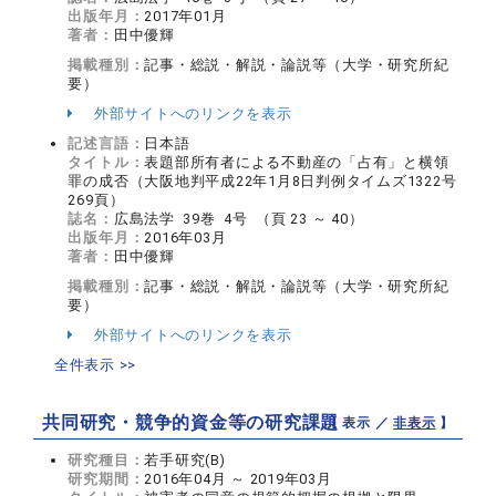
出版年月：
2017年01月
著者：
田中優輝
掲載種別：
記事・総説・解説・論説等（大学・研究所紀
要）
外部サイトへのリンクを表示
記述言語：
日本語
タイトル：
表題部所有者による不動産の「占有」と横領
罪の成否（大阪地判平成22年1月8日判例タイムズ1322号
269頁）
誌名：
広島法学 39巻 4号 （頁 23 ～ 40）
出版年月：
2016年03月
著者：
田中優輝
掲載種別：
記事・総説・解説・論説等（大学・研究所紀
要）
外部サイトへのリンクを表示
全件表示 >>
共同研究・競争的資金等の研究課題
【 表示 ／
非表示
】
研究種目：
若手研究(B)
研究期間：
2016年04月 ～ 2019年03月