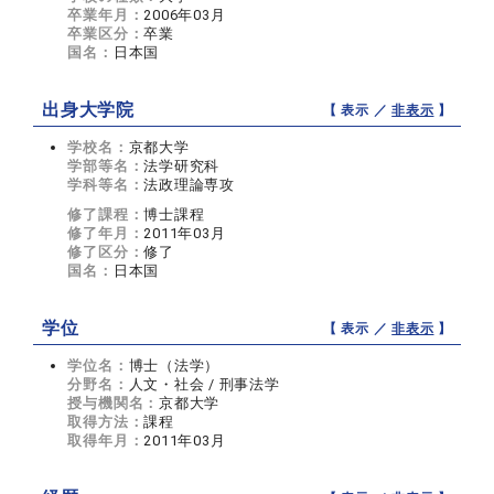
卒業年月：
2006年03月
卒業区分：
卒業
国名：
日本国
出身大学院
【 表示 ／
非表示
】
学校名：
京都大学
学部等名：
法学研究科
学科等名：
法政理論専攻
修了課程：
博士課程
修了年月：
2011年03月
修了区分：
修了
国名：
日本国
学位
【 表示 ／
非表示
】
学位名：
博士（法学）
分野名：
人文・社会 / 刑事法学
授与機関名：
京都大学
取得方法：
課程
取得年月：
2011年03月