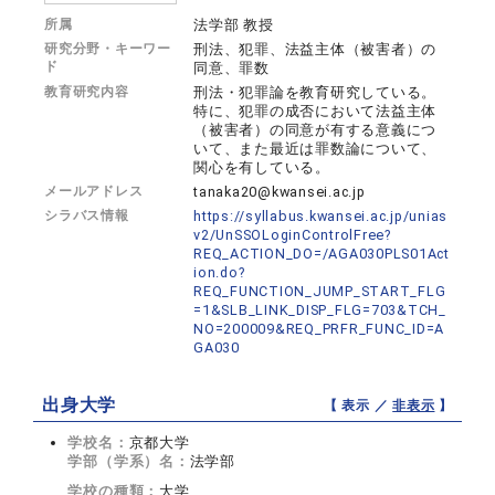
所属
法学部 教授
研究分野・キーワー
刑法、犯罪、法益主体（被害者）の
ド
同意、罪数
教育研究内容
刑法・犯罪論を教育研究している。
特に、犯罪の成否において法益主体
（被害者）の同意が有する意義につ
いて、また最近は罪数論について、
関心を有している。
メールアドレス
tanaka20@kwansei.ac.jp
シラバス情報
https://syllabus.kwansei.ac.jp/unias
v2/UnSSOLoginControlFree?
REQ_ACTION_DO=/AGA030PLS01Act
ion.do?
REQ_FUNCTION_JUMP_START_FLG
=1&SLB_LINK_DISP_FLG=703&TCH_
NO=200009&REQ_PRFR_FUNC_ID=A
GA030
出身大学
【 表示 ／
非表示
】
学校名：
京都大学
学部（学系）名：
法学部
学校の種類：
大学