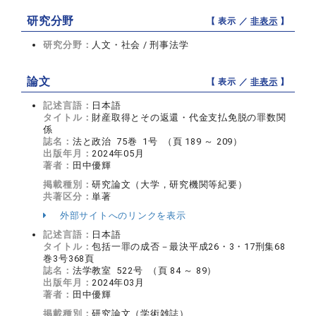
研究分野
【 表示 ／
非表示
】
研究分野：
人文・社会 / 刑事法学
論文
【 表示 ／
非表示
】
記述言語：
日本語
タイトル：
財産取得とその返還・代金支払免脱の罪数関
係
誌名：
法と政治 75巻 1号 （頁 189 ～ 209）
出版年月：
2024年05月
著者：
田中優輝
掲載種別：
研究論文（大学，研究機関等紀要）
共著区分：
単著
外部サイトへのリンクを表示
記述言語：
日本語
タイトル：
包括一罪の成否－最決平成26・3・17刑集68
巻3号368頁
誌名：
法学教室 522号 （頁 84 ～ 89）
出版年月：
2024年03月
著者：
田中優輝
掲載種別：
研究論文（学術雑誌）