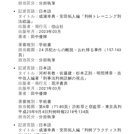
担当区分：
分担執筆
記述言語：
日本語
タイトル：
成瀬幸典・安田拓人編『判例トレーニング刑
法総論』
出版者・発行元：
信山社
出版年月：
2023年03月
著者：
田中優輝
著書種別：
学術書
担当範囲：
24 共犯からの離脱－おれ帰る事件（157-163
頁）
担当区分：
分担執筆
記述言語：
日本語
タイトル：
河村有教・佐藤建・杉本正則・明照博章・吉
中信人編著『刑事法判例読解の視点』
出版者・発行元：
晃洋書房
出版年月：
2021年03月
著者：
田中優輝
著書種別：
学術書
担当範囲：
第6章（71-80頁）詐欺罪と窃盗罪－東京高判
平成25年9月4日判例時報2218号134頁
担当区分：
分担執筆
記述言語：
日本語
タイトル：
成瀬幸典・安田拓人編『判例プラクティス刑