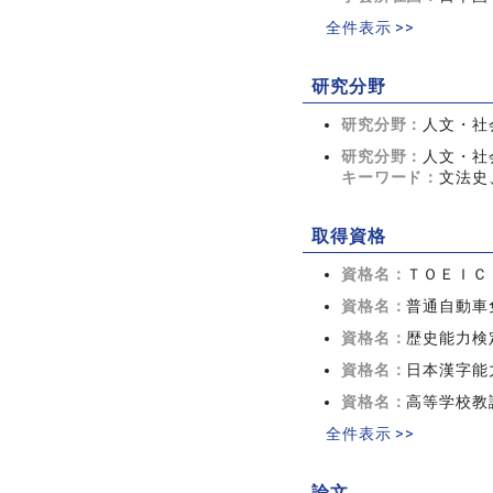
全件表示 >>
研究分野
研究分野：
人文・社会
研究分野：
人文・社会
キーワード：
文法史
取得資格
資格名：
ＴＯＥＩＣ
資格名：
普通自動車
資格名：
歴史能力検
資格名：
日本漢字能
資格名：
高等学校教
全件表示 >>
論文