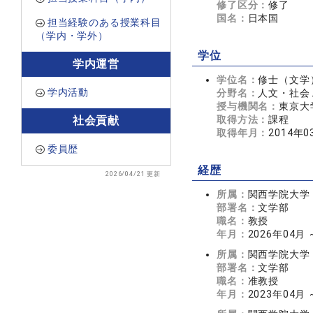
修了区分：
修了
国名：
日本国
担当経験のある授業科目
（学内・学外）
学位
学内運営
学位名：
修士（文学
学内活動
分野名：
人文・社会 
授与機関名：
東京大
取得方法：
課程
社会貢献
取得年月：
2014年0
委員歴
経歴
2026/04/21 更新
所属：
関西学院大学
部署名：
文学部
職名：
教授
年月：
2026年04月
所属：
関西学院大学
部署名：
文学部
職名：
准教授
年月：
2023年04月 