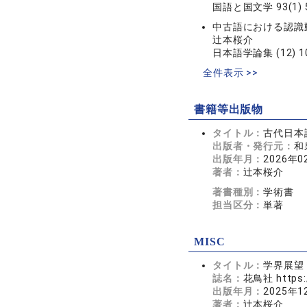
国語と国文学 93(1) 5
中古語における認識
辻本桜介
日本語学論集 (12) 10
全件表示 >>
書籍等出版物
タイトル：
古代日本
出版者・発行元：
和
出版年月：
2026年0
著者：
辻本桜介
著書種別：
学術書
担当区分：
単著
MISC
タイトル：
学界展望 
誌名：
花鳥社 https:/
出版年月：
2025年1
著者：
辻本桜介