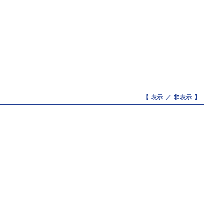
【 表示 ／
非表示
】