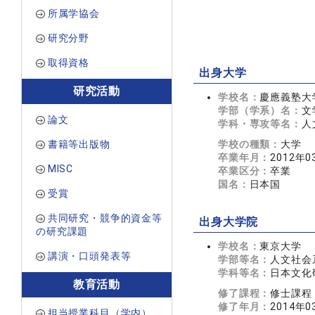
所属学協会
研究分野
取得資格
出身大学
研究活動
学校名：
慶應義塾大
学部（学系）名：
文
論文
学科・専攻等名：
人
書籍等出版物
学校の種類：
大学
卒業年月：
2012年0
MISC
卒業区分：
卒業
国名：
日本国
受賞
共同研究・競争的資金等
出身大学院
の研究課題
学校名：
東京大学
講演・口頭発表等
学部等名：
人文社会
学科等名：
日本文化
教育活動
修了課程：
修士課程
修了年月：
2014年0
担当授業科目（学内）