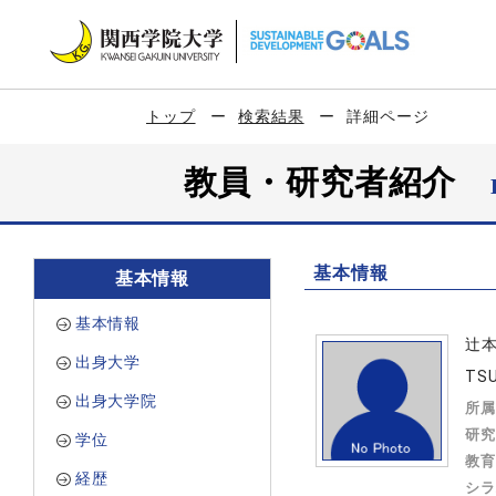
トップ
検索結果
詳細ページ
教員・研究者紹介
基本情報
基本情報
基本情報
辻
出身大学
TS
出身大学院
所属
研究
学位
教育
経歴
シラ