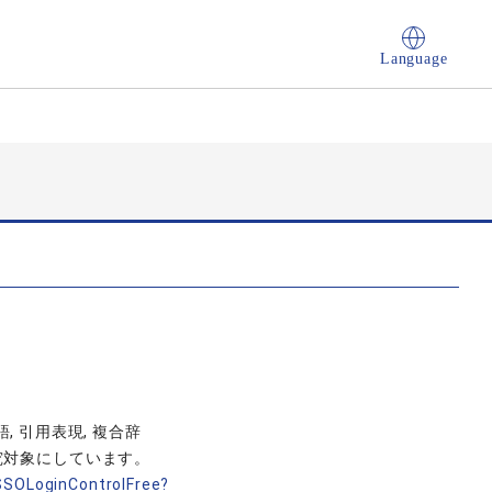
Language
語, 引用表現, 複合辞
究対象にしています。
nSSOLoginControlFree?