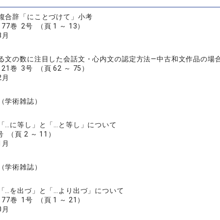
複合辞「にことづけて」小考
7巻 2号 （頁 1 ～ 13）
3月
る文の数に注目した会話文・心内文の認定方法―中古和文作品の場
1巻 3号 （頁 62 ～ 75）
2月
（学術雑誌）
「…に等し」と「…と等し」について
 （頁 2 ～ 11）
1月
（学術雑誌）
「…を出づ」と「…より出づ」について
7巻 1号 （頁 1 ～ 21）
0月