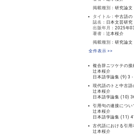
掲載種別：
研究論文
タイトル：
中古語の
誌名：
日本文芸研究 7
出版年月：
2025年0
著者：
辻本桜介
掲載種別：
研究論文
全件表示 >>
複合辞ニツケテの接
辻本桜介
日本語学論集 (9) 3 -
現代語のトと中古語
辻本桜介
日本語学論集 (10) 36
引用句の連接につい
辻本桜介
日本語学論集 (11) 41
古代語における引用
辻本桜介