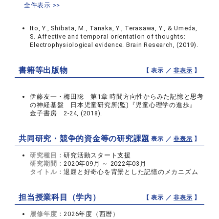
全件表示 >>
Ito, Y., Shibata, M., Tanaka, Y., Terasawa, Y., & Umeda,
S. Affective and temporal orientation of thoughts:
Electrophysiological evidence. Brain Research, (2019).
書籍等出版物
【 表示 ／
非表示
】
伊藤友一・梅田聡 第1章 時間方向性からみた記憶と思考
の神経基盤 日本児童研究所(監)『児童心理学の進歩』
金子書房 2-24, (2018).
共同研究・競争的資金等の研究課題
【 表示 ／
非表示
】
研究種目：
研究活動スタート支援
研究期間：
2020年09月 ～ 2022年03月
タイトル：
退屈と好奇心を背景とした記憶のメカニズム
担当授業科目（学内）
【 表示 ／
非表示
】
履修年度：
2026年度（西暦）