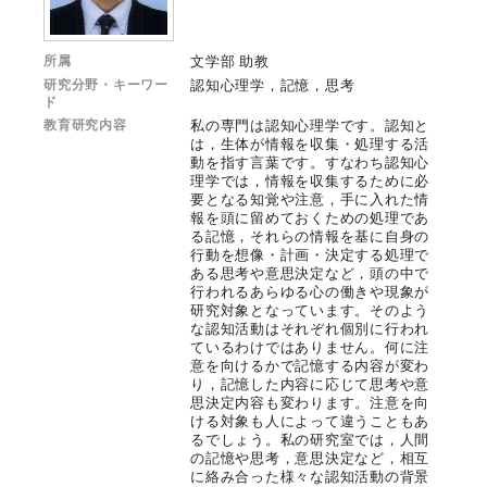
所属
文学部 助教
研究分野・キーワー
認知心理学，記憶，思考
ド
教育研究内容
私の専門は認知心理学です。認知と
は，生体が情報を収集・処理する活
動を指す言葉です。すなわち認知心
理学では，情報を収集するために必
要となる知覚や注意，手に入れた情
報を頭に留めておくための処理であ
る記憶，それらの情報を基に自身の
行動を想像・計画・決定する処理で
ある思考や意思決定など，頭の中で
行われるあらゆる心の働きや現象が
研究対象となっています。そのよう
な認知活動はそれぞれ個別に行われ
ているわけではありません。何に注
意を向けるかで記憶する内容が変わ
り，記憶した内容に応じて思考や意
思決定内容も変わります。注意を向
ける対象も人によって違うこともあ
るでしょう。私の研究室では，人間
の記憶や思考，意思決定など，相互
に絡み合った様々な認知活動の背景