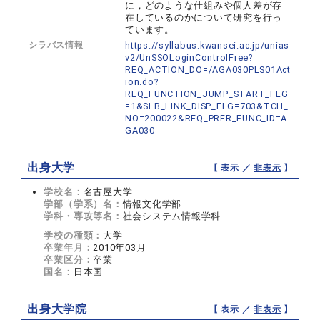
に，どのような仕組みや個人差が存
在しているのかについて研究を行っ
ています。
シラバス情報
https://syllabus.kwansei.ac.jp/unias
v2/UnSSOLoginControlFree?
REQ_ACTION_DO=/AGA030PLS01Act
ion.do?
REQ_FUNCTION_JUMP_START_FLG
=1&SLB_LINK_DISP_FLG=703&TCH_
NO=200022&REQ_PRFR_FUNC_ID=A
GA030
出身大学
【 表示 ／
非表示
】
学校名：
名古屋大学
学部（学系）名：
情報文化学部
学科・専攻等名：
社会システム情報学科
学校の種類：
大学
卒業年月：
2010年03月
卒業区分：
卒業
国名：
日本国
出身大学院
【 表示 ／
非表示
】