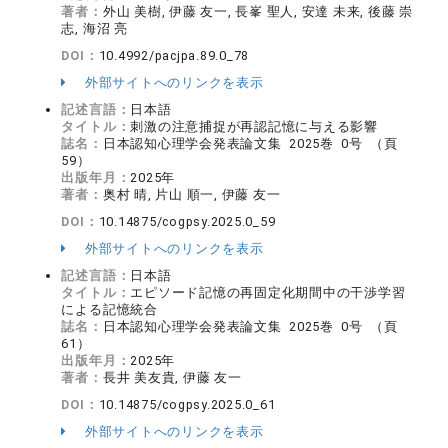
著者：
外山 美樹, 伊藤 友一, 長峯 聖人, 安達 未来, 後藤 崇
志, 海沼 亮
DOI：
10.4992/pacjpa.89.0_78
外部サイトへのリンクを表示
記述言語：
日本語
タイトル：
刺激の注意捕捉が再認記憶に与える影響
誌名：
日本認知心理学会発表論文集 2025巻 0号 （頁
59）
出版年月：
2025年
著者：
奥村 晴, 片山 順一, 伊藤 友一
DOI：
10.14875/cogpsy.2025.0_59
外部サイトへのリンクを表示
記述言語：
日本語
タイトル：
エピソード記憶の再固定化期間中の干渉学習
による記憶統合
誌名：
日本認知心理学会発表論文集 2025巻 0号 （頁
61）
出版年月：
2025年
著者：
長井 美友貴, 伊藤 友一
DOI：
10.14875/cogpsy.2025.0_61
外部サイトへのリンクを表示