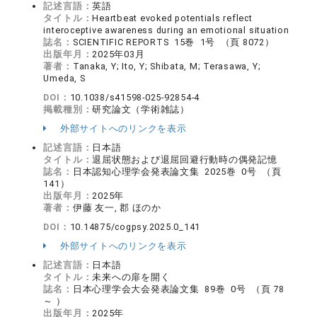
記述言語：
英語
タイトル：
Heartbeat evoked potentials reflect
interoceptive awareness during an emotional situation
誌名：
SCIENTIFIC REPORTS 15巻 1号 （頁 8072）
出版年月：
2025年03月
著者：
Tanaka, Y; Ito, Y; Shibata, M; Terasawa, Y;
Umeda, S
DOI：
10.1038/s41598-025-92854-4
掲載種別：
研究論文（学術雑誌）
外部サイトへのリンクを表示
記述言語：
日本語
タイトル：
退屈状態および退屈回避行動時の偶発記憶
誌名：
日本認知心理学会発表論文集 2025巻 0号 （頁
141）
出版年月：
2025年
著者：
伊藤 友一, 郡 ほのか
DOI：
10.14875/cogpsy.2025.0_141
外部サイトへのリンクを表示
記述言語：
日本語
タイトル：
未来への扉を開く
誌名：
日本心理学会大会発表論文集 89巻 0号 （頁 78
～ ）
出版年月：
2025年