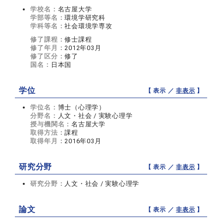
学校名：
名古屋大学
学部等名：
環境学研究科
学科等名：
社会環境学専攻
修了課程：
修士課程
修了年月：
2012年03月
修了区分：
修了
国名：
日本国
学位
【 表示 ／
非表示
】
学位名：
博士（心理学）
分野名：
人文・社会 / 実験心理学
授与機関名：
名古屋大学
取得方法：
課程
取得年月：
2016年03月
研究分野
【 表示 ／
非表示
】
研究分野：
人文・社会 / 実験心理学
論文
【 表示 ／
非表示
】