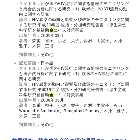
タイトル：
わが国のHIV流行に関する情報のモニタリング
と統合的分析に関する研究（1）欧米のHIV/STI流行の動
向に関する研究
誌名：
HIV感染の動向と影響及び政策のモニタリングに関
する研究 平成20年度 総括・分担研究報告書 （厚生労働
科学研究補補助
金
エイズ対策事業
出版年月：
2009年03月
著者：
森重 裕子、小堀 栄子、西村 由実子、木原
雅子、木原 正博
掲載種別：
その他
記述言語：
日本語
タイトル：
わが国のHIV流行に関する情報のモニタリング
と統合的分析に関する研究（1）欧米のHIV流行の動向に
関する研究
誌名：
HIV感染の動向と影響及び政策のモニタリングに関
する研究 平成19年度 総括・分担研究報告書 （厚生労働
科学研究補補助
金
エイズ対策事業
出版年月：
2008年03月
著者：
森重 裕子、小堀 栄子、西村 由実子、Pilar
Watanabe Sugimoto、Bhagabati Panday、木原 雅子、
木原 正博
掲載種別：
その他