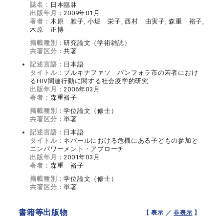
誌名：
日本臨牀
出版年月：
2009年01月
著者：
木原 雅子, 小堀 栄子, 西村 由実子, 森重 裕子,
木原 正博
掲載種別：
研究論文（学術雑誌）
共著区分：
共著
記述言語：
日本語
タイトル：
ブルキナファソ バンフォラ市の若者におけ
るHIV関連行動に関する社会疫学的研究
出版年月：
2006年03月
著者：
森重裕子
掲載種別：
学位論文（修士）
共著区分：
単著
記述言語：
日本語
タイトル：
ネパールにおける危機にある子どもの参加と
エンパワーメント・アプローチ
出版年月：
2001年03月
著者：
森重 裕子
掲載種別：
学位論文（修士）
共著区分：
単著
書籍等出版物
【 表示 ／
非表示
】