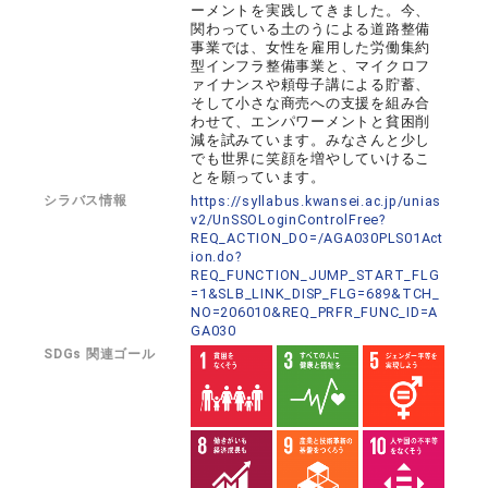
ーメントを実践してきました。今、
関わっている土のうによる道路整備
事業では、女性を雇用した労働集約
型インフラ整備事業と、マイクロフ
ァイナンスや頼母子講による貯蓄、
そして小さな商売への支援を組み合
わせて、エンパワーメントと貧困削
減を試みています。みなさんと少し
でも世界に笑顔を増やしていけるこ
とを願っています。
シラバス情報
https://syllabus.kwansei.ac.jp/unias
v2/UnSSOLoginControlFree?
REQ_ACTION_DO=/AGA030PLS01Act
ion.do?
REQ_FUNCTION_JUMP_START_FLG
=1&SLB_LINK_DISP_FLG=689&TCH_
NO=206010&REQ_PRFR_FUNC_ID=A
GA030
SDGs 関連ゴール