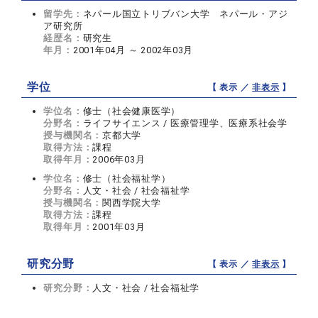
留学先：
ネパール国立トリブバン大学 ネパール・アジ
ア研究所
経歴名：
研究生
年月：
2001年04月 ～ 2002年03月
学位
【 表示 ／
非表示
】
学位名：
修士（社会健康医学）
分野名：
ライフサイエンス / 医療管理学、医療系社会学
授与機関名：
京都大学
取得方法：
課程
取得年月：
2006年03月
学位名：
修士（社会福祉学）
分野名：
人文・社会 / 社会福祉学
授与機関名：
関西学院大学
取得方法：
課程
取得年月：
2001年03月
研究分野
【 表示 ／
非表示
】
研究分野：
人文・社会 / 社会福祉学