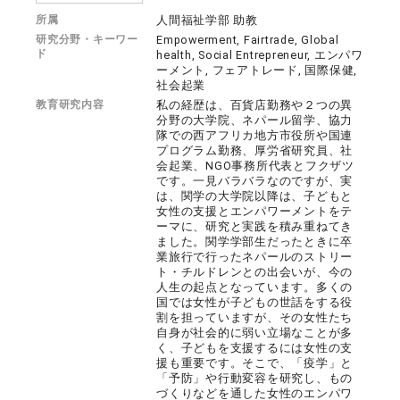
所属
人間福祉学部 助教
研究分野・キーワー
Empowerment, Fairtrade, Global
ド
health, Social Entrepreneur, エンパワ
ーメント, フェアトレード, 国際保健,
社会起業
教育研究内容
私の経歴は、百貨店勤務や２つの異
分野の大学院、ネパール留学、協力
隊での西アフリカ地方市役所や国連
プログラム勤務、厚労省研究員、社
会起業、NGO事務所代表とフクザツ
です。一見バラバラなのですが、実
は、関学の大学院以降は、子どもと
女性の支援とエンパワーメントをテ
ーマに、研究と実践を積み重ねてき
ました。関学学部生だったときに卒
業旅行で行ったネパールのストリー
ト・チルドレンとの出会いが、今の
人生の起点となっています。多くの
国では女性が子どもの世話をする役
割を担っていますが、その女性たち
自身が社会的に弱い立場なことが多
く、子どもを支援するには女性の支
援も重要です。そこで、「疫学」と
「予防」や行動変容を研究し、もの
づくりなどを通した女性のエンパワ