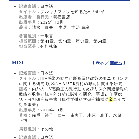
記述言語：
日本語
タイトル：
ブルキナファソを知るための64章
出版者・発行元：
明石書店
出版年月：
2025年10月
著者：
清水 貴夫 、中尾 世治 編著
著書種別：
一般書
担当範囲：
第41章、第44章、第54章、第64章
担当区分：
分担執筆
MISC
【 表示 ／
非表示
】
記述言語：
日本語
タイトル：
HIV感染の動向と影響及び政策のモニタリング
に関する研究 欧米のHIV/STD流行の動向に関する研究
誌名：
内外のHIV感染症の流行動向及びリスク関連情報の
戦略的収集と統合的分析に関する研究 平成21年度総
括・分担研究報告書（厚生労働科学研究補補助
金
エイズ
対策事業）
出版年月：
2010年03月
著者：
森重 裕子、西村 由実子、木原 雅子、木原
正博
掲載種別：
その他
記述言語：
日本語