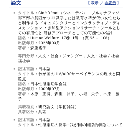
論文
【 表示 ／
非表示
】
タイトル：
Ciné Débat（シネ・デバ）－ブルキナファソ
都市部の貧困かつ 非識字または教育水準が低い女性たち
と制作する ドキュメンタリーとインタラクティブ・ディ
スカッション ：参加型アクションリサーチ・ツールとし
ての有用性と 研修アプローチとしての可能性の検討
誌名：
Human Welfare 17巻 1号 （頁 95 ～ 108）
出版年月：
2025年03月
著者：
森重裕子
専門分野：
人文・社会 / ジェンダー，人文・社会 / 社会
福祉学
記述言語：
日本語
タイトル：
わが国のHIV/AIDSサーベイランスの現状と問
題点
誌名：
日本性感染症学会誌
出版年月：
2009年07月
著者：
木原 正博、森重 裕子、小堀 栄子、木原 雅
子
掲載種別：
研究論文（学術雑誌）
共著区分：
共著
記述言語：
日本語
タイトル：
性感染症の疫学―我が国の国際的特徴について
―