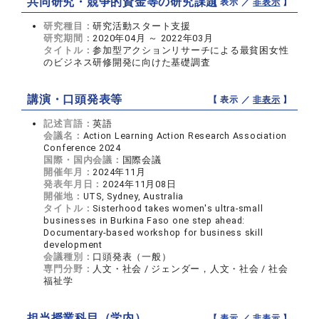
共同研究・競争的資金等の研究課題
【 表示 ／
非表示
】
研究種目：
研究活動スタート支援
研究期間：
2020年04月 ～ 2022年03月
タイトル：
参加型アクションリサーチによる最貧困女性
のビジネス研修開発に向けた基礎調査
講演・口頭発表等
【 表示 ／
非表示
】
記述言語：
英語
会議名：
Action Learning Action Research Association
Conference 2024
国際・国内会議：
国際会議
開催年月：
2024年11月
発表年月日：
2024年11月08日
開催地：
UTS, Sydney, Australia
タイトル：
Sisterhood takes women's ultra-small
businesses in Burkina Faso one step ahead:
Documentary-based workshop for business skill
development
会議種別：
口頭発表（一般）
専門分野：
人文・社会 / ジェンダー，人文・社会 / 社会
福祉学
担当授業科目（学内）
【 表示 ／
非表示
】