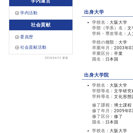
学内運営
出身大学
学内活動
学校名：
大阪大学
社会貢献
学部（学系）名：
文
学科・専攻等名：
人
委員歴
学校の種類：
大学
社会貢献活動
卒業年月：
2003年0
卒業区分：
卒業
2026/04/21 更新
国名：
日本国
出身大学院
学校名：
大阪大学
学部等名：
文学研究
学科等名：
文化形態
修了課程：
博士課程
修了年月：
2009年0
修了区分：
修了
国名：
日本国
学校名：
大阪大学