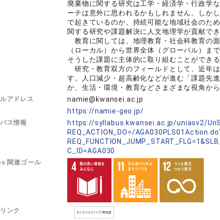
廃棄物に関する研究は工学・経済学・行政学
ーチは意外に思われるかもしれません。しかし
で起きているのか、持続可能な地域社会のた
関する研究や課題解決に人文地理学が貢献で
教育に関しては、地理教育・社会科教育の面
（ローカル）から世界全体（グローバル）ま
そうした課題に主体的に取り組むことができ
研究・教育双方のフィールドとして、近年は
す。人口減少・超高齢化などが進む「課題先
か、生活・環境・教育などさまざまな視角か
ルアドレス
namie@kwansei.ac.jp
L
https://namie-geo.jp/
バス情報
https://syllabus.kwansei.ac.jp/uniasv2/U
REQ_ACTION_DO=/AGA030PLS01Action.do
REQ_FUNCTION_JUMP_START_FLG=1&SLB
C_ID=AGA030
Gs 関連ゴール
リンク