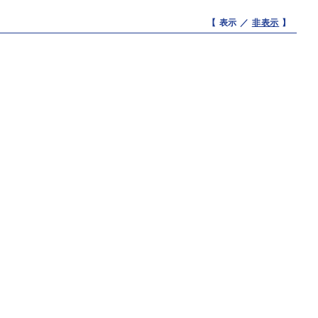
【 表示 ／
非表示
】