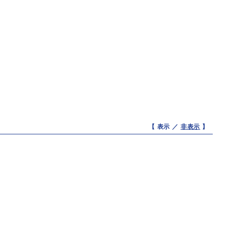
【 表示 ／
非表示
】