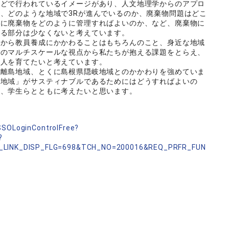
などで行われているイメージがあり、人文地理学からのアプロ
、どのような地域で3Rが進んでいるのか、廃棄物問題はどこ
めに廃棄物をどのように管理すればよいのか、など、廃棄物に
きる部分は少なくないと考えています。
から教員養成にかかわることはもちろんのこと、身近な地域
でのマルチスケールな視点から私たちが抱える課題をとらえ、
る人を育てたいと考えています。
離島地域、とくに島根県隠岐地域とのかかわりを強めていま
進地域」がサスティナブルであるためにはどうすればよいの
ら、学生らとともに考えたいと思います。
nSSOLoginControlFree?
?
_LINK_DISP_FLG=698&TCH_NO=200016&REQ_PRFR_FUN