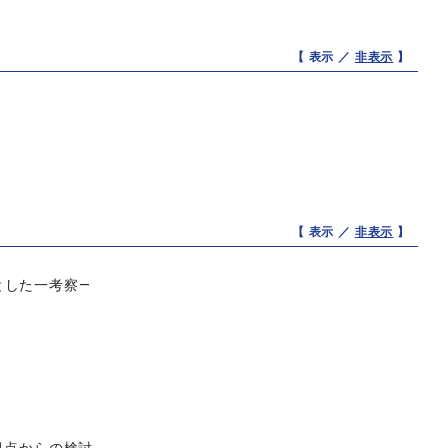
【 表示 ／
非表示
】
【 表示 ／
非表示
】
とした一考察―