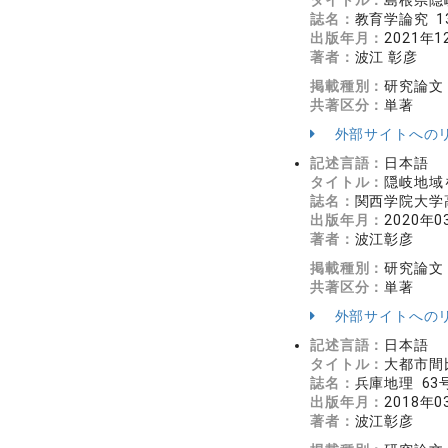
タイトル：
島根県隠
誌名：
教育学論究 13
出版年月：
2021年1
著者：
波江 彰彦
掲載種別：
研究論文
共著区分：
単著
外部サイトへの
記述言語：
日本語
タイトル：
隠岐地域
誌名：
関西学院大学高
出版年月：
2020年0
著者：
波江彰彦
掲載種別：
研究論文
共著区分：
単著
外部サイトへの
記述言語：
日本語
タイトル：
大都市間
誌名：
兵庫地理 63号
出版年月：
2018年0
著者：
波江彰彦