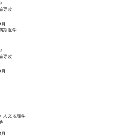
科
論専攻
9月
満期退学
科
論専攻
3月
）
/ 人文地理学
学
3月