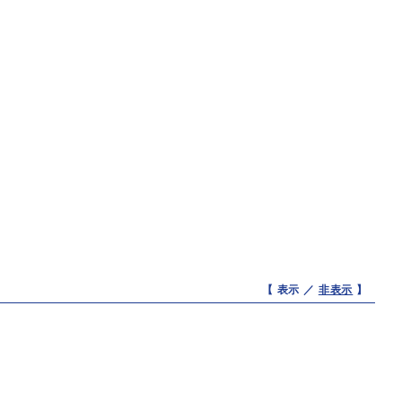
【 表示 ／
非表示
】