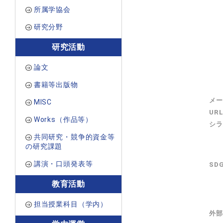
所属学協会
研究分野
研究活動
論文
書籍等出版物
メー
MISC
UR
Works（作品等）
シラ
共同研究・競争的資金等
の研究課題
講演・口頭発表等
SD
教育活動
担当授業科目（学内）
外部