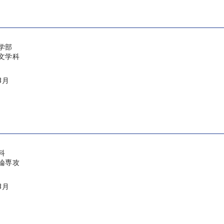
学部
文学科
3月
科
論専攻
3月