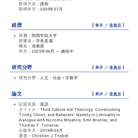
取得方法：
課程
取得年月：
2005年07月
経歴
【 表示 ／
非表示
】
所属：
関西学院大学
部署名：
学長直属
職名：
准教授
年月：
2025年04月 ～ 継続中
研究分野
【 表示 ／
非表示
】
研究分野：
人文・社会 / 宗教学
論文
【 表示 ／
非表示
】
記述言語：
英語
タイトル：
Third Culture Kid Theology: Constructing
Trinity, Christ, and Believers’ Identity in Liminality in
dialogue with Nozomu Miyahira, Emil Brunner, and
Thomas F. Torrance
出版年月：
2016年05月
著者：
Christian J Triebel