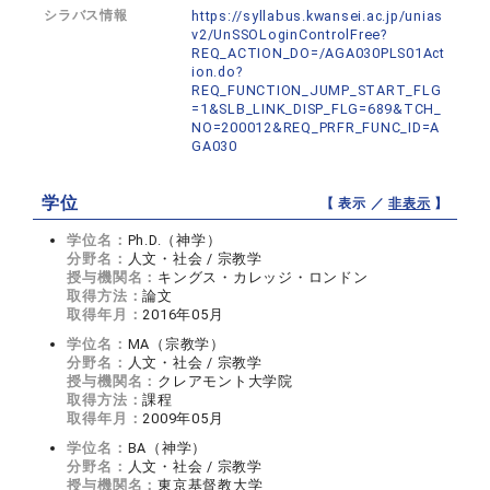
シラバス情報
https://syllabus.kwansei.ac.jp/unias
v2/UnSSOLoginControlFree?
REQ_ACTION_DO=/AGA030PLS01Act
ion.do?
REQ_FUNCTION_JUMP_START_FLG
=1&SLB_LINK_DISP_FLG=689&TCH_
NO=200012&REQ_PRFR_FUNC_ID=A
GA030
学位
【 表示 ／
非表示
】
学位名：
Ph.D.（神学）
分野名：
人文・社会 / 宗教学
授与機関名：
キングス・カレッジ・ロンドン
取得方法：
論文
取得年月：
2016年05月
学位名：
MA（宗教学）
分野名：
人文・社会 / 宗教学
授与機関名：
クレアモント大学院
取得方法：
課程
取得年月：
2009年05月
学位名：
BA（神学）
分野名：
人文・社会 / 宗教学
授与機関名：
東京基督教大学