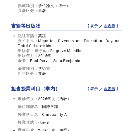
掲載種別：
学位論文（博士）
共著区分：
単著
書籍等出版物
【 表示 ／
非表示
】
記述言語：
英語
タイトル：
Migration, Diversity, and Education : Beyond
Third Culture Kids
出版者・発行元：
Palgrave Mcmillan
出版年月：
2015年
著者：
Fred Dervin, Saija Benjamin
著書種別：
学術書
担当区分：
共著
担当授業科目（学内）
【 表示 ／
非表示
】
履修年度：
2026年度（西暦）
提供部署名：
国際学部
授業科目名：
Christianity A
授業形式：
代表者
履修年度：
2026年度（西暦）