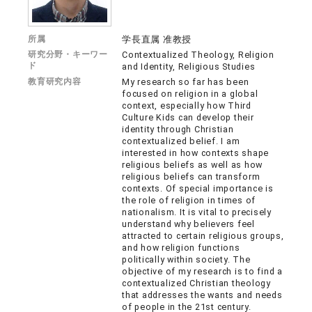
所属
学長直属 准教授
研究分野・キーワー
Contextualized Theology, Religion
ド
and Identity, Religious Studies
教育研究内容
My research so far has been
focused on religion in a global
context, especially how Third
Culture Kids can develop their
identity through Christian
contextualized belief. I am
interested in how contexts shape
religious beliefs as well as how
religious beliefs can transform
contexts. Of special importance is
the role of religion in times of
nationalism. It is vital to precisely
understand why believers feel
attracted to certain religious groups,
and how religion functions
politically within society. The
objective of my research is to find a
contextualized Christian theology
that addresses the wants and needs
of people in the 21st century.