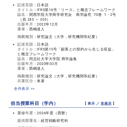
記述言語：
日本語
タイトル：
IFRS第16号「リース」と概念フレームワーク
誌名：
関西学院大学商学研究会 商学論究 70巻 1・2号
（頁 285 ～ 303）
出版年月：
2022年12月
著者：
西嶋達人
掲載種別：
研究論文（大学，研究機関等紀要）
記述言語：
日本語
タイトル：
IFRS第15号「顧客との契約から生じる収益」
と概念フレームワーク
誌名：
同志社大学大学院 商学論集
出版年月：
2020年03月
著者：
西嶋達人
掲載種別：
研究論文（大学，研究機関等紀要）
共著区分：
単著
全件表示 >>
担当授業科目（学内）
【 表示 ／
非表示
】
履修年度：
2026年度（西暦）
提供部署名：
経営戦略研究科