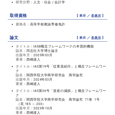
研究分野：
人文・社会 / 会計学
取得資格
【 表示 ／
非表示
】
資格名：
高等学校教諭専修免許
論文
【 表示 ／
非表示
】
タイトル：
IASB概念フレームワークの本質的機能
誌名：
同志社大学博士論文
出版年月：
2025年03月
著者：
西嶋達人
タイトル：
IAS第19号「従業員給付」と概念フレームワー
ク
誌名：
関西学院大学商学研究会 商学論究
出版年月：
2024年03月
著者：
西嶋達人
タイトル：
IAS第36号「資産の減損」と概念フレームワー
ク
誌名：
関西学院大学商学研究会 商学論究 71巻 1号
（頁 185 ～ 203）
出版年月：
2023年10月
著者：
西嶋達人