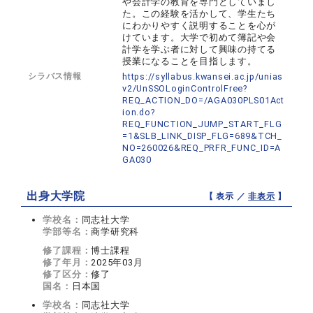
や会計学の教育を専門としていまし
た。この経験を活かして、学生たち
にわかりやすく説明することを心が
けています。大学で初めて簿記や会
計学を学ぶ者に対して興味の持てる
授業になることを目指します。
シラバス情報
https://syllabus.kwansei.ac.jp/unias
v2/UnSSOLoginControlFree?
REQ_ACTION_DO=/AGA030PLS01Act
ion.do?
REQ_FUNCTION_JUMP_START_FLG
=1&SLB_LINK_DISP_FLG=689&TCH_
NO=260026&REQ_PRFR_FUNC_ID=A
GA030
出身大学院
【 表示 ／
非表示
】
学校名：
同志社大学
学部等名：
商学研究科
修了課程：
博士課程
修了年月：
2025年03月
修了区分：
修了
国名：
日本国
学校名：
同志社大学