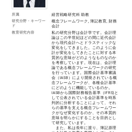
所属
経営戦略研究科 助教
研究分野・キーワー
概念フレームワーク, 簿記教育, 財務
ド
会計
教育研究内容
私の研究分野は会計学です。会計理
論はこの半世紀ほどの間に近代会計
から現代会計へとドラスティックな
変化をしてきました。このように会
計が変化をしてきたことに対する本
質的な意味がどのようなものなのか
を考察しています。現在は、会計理
論である概念フレームワークの研究
を行っています。国際会計基準審議
会（IASB）により開発されている概
念フレームワークが、各種会計基準
にどのように機能しているのか。
IASBから国際財務報告基準（IFRS)と
して公表されている会計基準を時系
列的に分析することによって、それ
らの基準を支える概念フレームワー
クがなぜ変化するのか、その本質的
意味を明らかにすることを目的とし
て研究しています。
また、私は長年に渡り、簿記原理