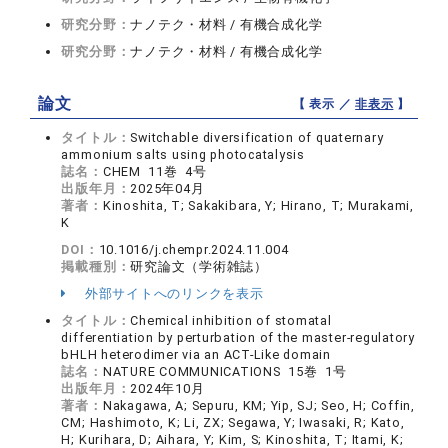
研究分野：
ナノテク・材料 / 有機合成化学
研究分野：
ナノテク・材料 / 有機合成化学
論文
【 表示 ／
非表示
】
タイトル：
Switchable diversification of quaternary
ammonium salts using photocatalysis
誌名：
CHEM 11巻 4号
出版年月：
2025年04月
著者：
Kinoshita, T; Sakakibara, Y; Hirano, T; Murakami,
K
DOI：
10.1016/j.chempr.2024.11.004
掲載種別：
研究論文（学術雑誌）
外部サイトへのリンクを表示
タイトル：
Chemical inhibition of stomatal
differentiation by perturbation of the master-regulatory
bHLH heterodimer via an ACT-Like domain
誌名：
NATURE COMMUNICATIONS 15巻 1号
出版年月：
2024年10月
著者：
Nakagawa, A; Sepuru, KM; Yip, SJ; Seo, H; Coffin,
CM; Hashimoto, K; Li, ZX; Segawa, Y; Iwasaki, R; Kato,
H; Kurihara, D; Aihara, Y; Kim, S; Kinoshita, T; Itami, K;