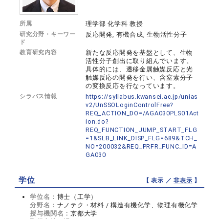
所属
理学部 化学科 教授
研究分野・キーワー
反応開発, 有機合成, 生物活性分子
ド
教育研究内容
新たな反応開発を基盤として、生物
活性分子創出に取り組んでいます。
具体的には、遷移金属触媒反応と光
触媒反応の開発を行い、含窒素分子
の変換反応を行なっています。
シラバス情報
https://syllabus.kwansei.ac.jp/unias
v2/UnSSOLoginControlFree?
REQ_ACTION_DO=/AGA030PLS01Act
ion.do?
REQ_FUNCTION_JUMP_START_FLG
=1&SLB_LINK_DISP_FLG=689&TCH_
NO=200032&REQ_PRFR_FUNC_ID=A
GA030
学位
【 表示 ／
非表示
】
学位名：
博士（工学）
分野名：
ナノテク・材料 / 構造有機化学、物理有機化学
授与機関名：
京都大学