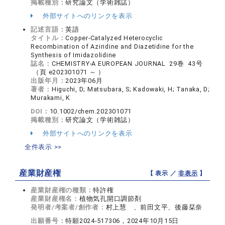
掲載種別：
研究論文（学術雑誌）
外部サイトへのリンクを表示
記述言語：
英語
タイトル：
Copper-Catalyzed Heterocyclic
Recombination of Aziridine and Diazetidine for the
Synthesis of Imidazolidine
誌名：
CHEMISTRY-A EUROPEAN JOURNAL 29巻 43号
（頁 e202301071 ～ ）
出版年月：
2023年06月
著者：
Higuchi, D; Matsubara, S; Kadowaki, H; Tanaka, D;
Murakami, K
DOI：
10.1002/chem.202301071
掲載種別：
研究論文（学術雑誌）
外部サイトへのリンクを表示
全件表示 >>
産業財産権
【 表示 ／
非表示
】
産業財産権の種類：
特許権
産業財産権名：
植物気孔開口調節剤
発明者/考案者/創作者：
村上慧 、前田文平、後藤栞奈
出願番号：
特願2024-517306，2024年10月15日