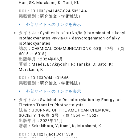
Han, SK; Murakami, K; Torii, KU
DOI：
10.1038/s41467-024-53214-4
掲載種別：
研究論文（学術雑誌）
外部サイトへのリンクを表示
タイトル：
Synthesis of <i>N</i>-β-brominated alkenyl
isothiocyanates <i>via</i> dehydrogenation of alkyl
isothiocyanates
誌名：
CHEMICAL COMMUNICATIONS 60巻 47号 （頁
6015 ～ 6018）
出版年月：
2024年06月
著者：
Maeda, B; Akiyoshi, R; Tanaka, D; Sato, K;
Murakami, K
DOI：
10.1039/d4cc01666a
掲載種別：
研究論文（学術雑誌）
外部サイトへのリンクを表示
タイトル：
Switchable Decarboxylation by Energy- or
Electron-Transfer Photocatalysis
誌名：
JOURNAL OF THE AMERICAN CHEMICAL
SOCIETY 146巻 2号 （頁 1554 ～ 1562）
出版年月：
2023年12月
著者：
Sakakibara, Y; Itami, K; Murakami, K
DOI：
10.1021/jacs.3c11588