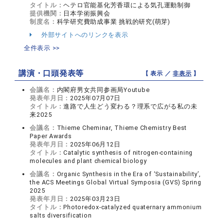
タイトル：
ヘテロ官能基化芳香環による気孔運動制御
提供機関：
日本学術振興会
制度名：
科学研究費助成事業 挑戦的研究(萌芽)
外部サイトへのリンクを表示
全件表示 >>
講演・口頭発表等
【 表示 ／
非表示
】
会議名：
内閣府男⼥共同参画局Youtube
発表年月日：
2025年07月07日
タイトル：
進路で⼈⽣どう変わる？理系で広がる私の未
来2025
会議名：
Thieme Cheminar, Thieme Chemistry Best
Paper Awards
発表年月日：
2025年06月12日
タイトル：
Catalytic synthesis of nitrogen-containing
molecules and plant chemical biology
会議名：
Organic Synthesis in the Era of ‘Sustainability’,
the ACS Meetings Global Virtual Symposia (GVS) Spring
2025
発表年月日：
2025年03月23日
タイトル：
Photoredox-catalyzed quaternary ammonium
salts diversification