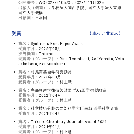
公開番号：
WO2023/210570，2023年11月02日
出願人（機関）：
学校法人関西学院、国立大学法人東海
国立大学機構
出願国：
日本国
受賞
【 表示 ／
非表示
】
賞名：
Synthesis Best Paper Award
受賞年月：
2025年05月
授与機関：
Thieme
受賞者（グループ）：
Rina Tonedachi, Aoi Yoshita, Yota
Sakaibara, Kei Murakami
賞名：
村尾育英会学術奨励賞
受賞年月：
2025年03月
受賞者（グループ）：
村上慧
賞名：
宇部興産学術振興財団 第62回学術奨励賞
受賞年月：
2022年04月
受賞者（グループ）：
村上慧
賞名：
科学技術分野の文部科学大臣表彰 若手科学者賞
受賞年月：
2021年04月
賞名：
Thieme Chemistry Journals Award 2021
受賞年月：
2021年01月
受賞者（グループ）：
村上慧