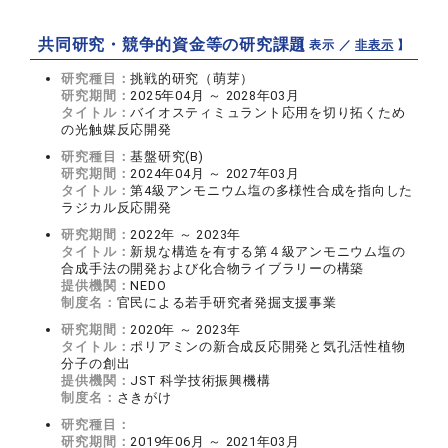
共同研究・競争的資金等の研究課題
【 表示 ／
非表示
】
研究種目：
挑戦的研究（萌芽）
研究期間：
2025年04月 ～ 2028年03月
タイトル：
バイオスティミュラント応用を切り拓くため
の光触媒反応開発
研究種目：
基盤研究(B)
研究期間：
2024年04月 ～ 2027年03月
タイトル：
第4級アンモニウム塩の多様性合成を指向した
ラジカル反応開発
研究期間：
2022年 ～ 2023年
タイトル：
新規な構造を有する第４級アンモニウム塩の
合成手法の開発および化合物ライブラリーの構築
提供機関：
NEDO
制度名：
官民による若手研究者発掘支援事業
研究期間：
2020年 ～ 2023年
タイトル：
ポリアミンの新合成反応開発と気孔活性植物
分子の創出
提供機関：
JST 科学技術振興機構
制度名：
さきがけ
研究種目：
研究期間：
2019年06月 ～ 2021年03月