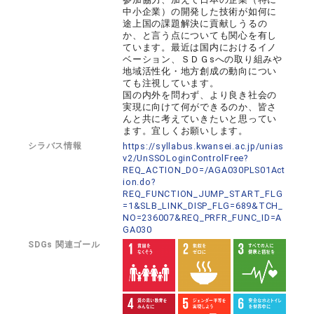
中小企業）の開発した技術が如何に
途上国の課題解決に貢献しうるの
か、と言う点についても関心を有し
ています。最近は国内におけるイノ
ベーション、ＳＤＧsへの取り組みや
地域活性化・地方創成の動向につい
ても注視しています。
国の内外を問わず、より良き社会の
実現に向けて何ができるのか、皆さ
んと共に考えていきたいと思ってい
ます。宜しくお願いします。
シラバス情報
https://syllabus.kwansei.ac.jp/unias
v2/UnSSOLoginControlFree?
REQ_ACTION_DO=/AGA030PLS01Act
ion.do?
REQ_FUNCTION_JUMP_START_FLG
=1&SLB_LINK_DISP_FLG=689&TCH_
NO=236007&REQ_PRFR_FUNC_ID=A
GA030
SDGs 関連ゴール