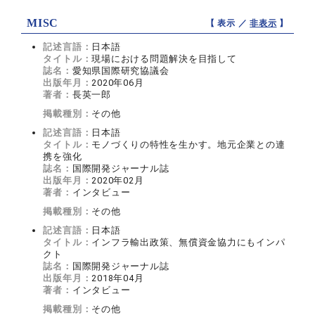
MISC
【 表示 ／
非表示
】
記述言語：
日本語
タイトル：
現場における問題解決を目指して
誌名：
愛知県国際研究協議会
出版年月：
2020年06月
著者：
長英一郎
掲載種別：
その他
記述言語：
日本語
タイトル：
モノづくりの特性を生かす。地元企業との連
携を強化
誌名：
国際開発ジャーナル誌
出版年月：
2020年02月
著者：
インタビュー
掲載種別：
その他
記述言語：
日本語
タイトル：
インフラ輸出政策、無償資金協力にもインパ
クト
誌名：
国際開発ジャーナル誌
出版年月：
2018年04月
著者：
インタビュー
掲載種別：
その他