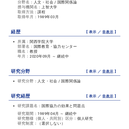
分野名：
人文・社会 / 国際関係論
授与機関名：
上智大学
取得方法：
課程
取得年月：
1989年03月
経歴
【 表示 ／
非表示
】
所属：
関西学院大学
部署名：
国際教育・協力センター
職名：
教授
年月：
2020年09月 ～ 継続中
研究分野
【 表示 ／
非表示
】
研究分野：
人文・社会 / 国際関係論
研究経歴
【 表示 ／
非表示
】
研究課題名：
国際協力の効果と問題点
研究期間：
1989年04月 ～ 継続中
研究態様（個人・共同別）区分：
個人研究
研究制度：
（選択しない）