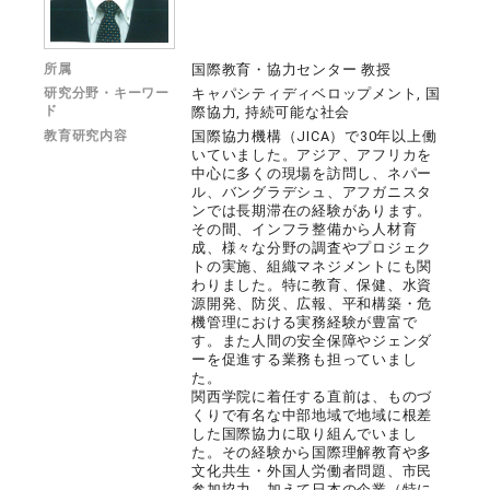
所属
国際教育・協力センター 教授
研究分野・キーワー
キャパシティディベロップメント, 国
ド
際協力, 持続可能な社会
教育研究内容
国際協力機構（JICA）で30年以上働
いていました。アジア、アフリカを
中心に多くの現場を訪問し、ネパー
ル、バングラデシュ、アフガニスタ
ンでは長期滞在の経験があります。
その間、インフラ整備から人材育
成、様々な分野の調査やプロジェク
トの実施、組織マネジメントにも関
わりました。特に教育、保健、水資
源開発、防災、広報、平和構築・危
機管理における実務経験が豊富で
す。また人間の安全保障やジェンダ
ーを促進する業務も担っていまし
た。
関西学院に着任する直前は、ものづ
くりで有名な中部地域で地域に根差
した国際協力に取り組んでいまし
た。その経験から国際理解教育や多
文化共生・外国人労働者問題、市民
参加協力、加えて日本の企業（特に