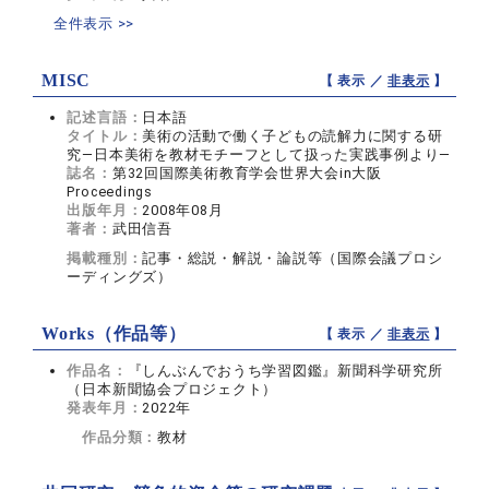
全件表示 >>
MISC
【 表示 ／
非表示
】
記述言語：
日本語
タイトル：
美術の活動で働く子どもの読解力に関する研
究―日本美術を教材モチーフとして扱った実践事例より―
誌名：
第32回国際美術教育学会世界大会in大阪
Proceedings
出版年月：
2008年08月
著者：
武田信吾
掲載種別：
記事・総説・解説・論説等（国際会議プロシ
ーディングズ）
Works（作品等）
【 表示 ／
非表示
】
作品名：
『しんぶんでおうち学習図鑑』新聞科学研究所
（日本新聞協会プロジェクト）
発表年月：
2022年
作品分類：
教材