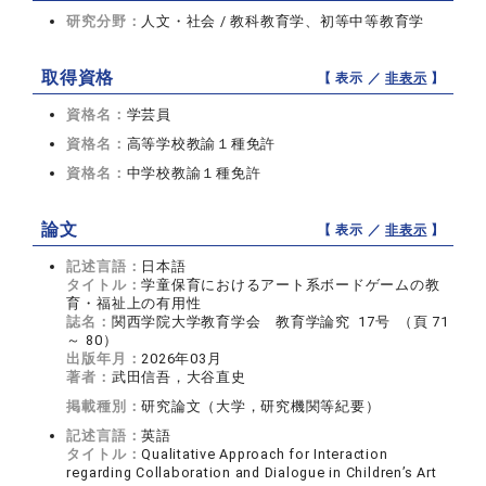
研究分野：
人文・社会 / 教科教育学、初等中等教育学
取得資格
【 表示 ／
非表示
】
資格名：
学芸員
資格名：
高等学校教諭１種免許
資格名：
中学校教諭１種免許
論文
【 表示 ／
非表示
】
記述言語：
日本語
タイトル：
学童保育におけるアート系ボードゲームの教
育・福祉上の有用性
誌名：
関西学院大学教育学会 教育学論究 17号 （頁 71
～ 80）
出版年月：
2026年03月
著者：
武田信吾，大谷直史
掲載種別：
研究論文（大学，研究機関等紀要）
記述言語：
英語
タイトル：
Qualitative Approach for Interaction
regarding Collaboration and Dialogue in Children’s Art