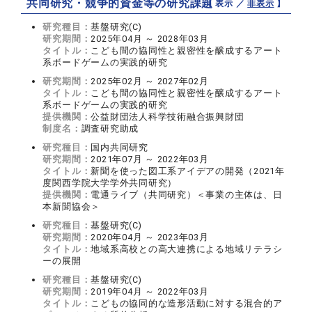
共同研究・競争的資金等の研究課題
【 表示 ／
非表示
】
研究種目：
基盤研究(C)
研究期間：
2025年04月 ～ 2028年03月
タイトル：
こども間の協同性と親密性を醸成するアート
系ボードゲームの実践的研究
研究期間：
2025年02月 ～ 2027年02月
タイトル：
こども間の協同性と親密性を醸成するアート
系ボードゲームの実践的研究
提供機関：
公益財団法人科学技術融合振興財団
制度名：
調査研究助成
研究種目：
国内共同研究
研究期間：
2021年07月 ～ 2022年03月
タイトル：
新聞を使った図工系アイデアの開発（2021年
度関西学院大学学外共同研究）
提供機関：
電通ライブ（共同研究）＜事業の主体は、日
本新聞協会＞
研究種目：
基盤研究(C)
研究期間：
2020年04月 ～ 2023年03月
タイトル：
地域系高校との高大連携による地域リテラシ
ーの展開
研究種目：
基盤研究(C)
研究期間：
2019年04月 ～ 2022年03月
タイトル：
こどもの協同的な造形活動に対する混合的ア