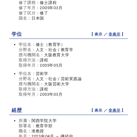
修了課程：
修士課程
修了年月：
2005年03月
修了区分：
修了
国名：
日本国
学位
【 表示 ／
非表示
】
学位名：
修士（教育学）
分野名：
人文・社会 / 教育学
授与機関名：
大阪教育大学
取得方法：
課程
取得年月：
2005年05月
学位名：
芸術学
分野名：
人文・社会 / 芸術実践論
授与機関名：
大阪芸術大学
取得方法：
課程
取得年月：
2003年03月
経歴
【 表示 ／
非表示
】
所属：
関西学院大学
部署名：
教育学部
職名：
准教授
年月：
2023年04月 ～ 継続中