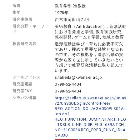
所属
教育学部 准教授
生年
1978年
研究室住所
西宮市岡田山7-54
研究分野・キーワー
美術教育（Art Education）, 造形活動
ド
における発達と学習, 教育実践研究,
教材開発, ゲームと学習, 地域と教育
教育研究内容
造形活動は学び・育ちに必要不可欠
であり，極めて重要な経験となるも
のです。その根拠を，造形活動の実
際から広く世に示していきたいとい
う想いで教育研究活動に取り組んで
います。
メールアドレス
s.takeda@kwansei.ac.jp
研究室電話
0798-52-4404
研究室FAX
0798-52-4404
シラバス情報
https://syllabus.kwansei.ac.jp/unias
v2/UnSSOLoginControlFree?
REQ_ACTION_DO=/AGA030PLS01Act
ion.do?
REQ_FUNCTION_JUMP_START_FLG
=1&SLB_LINK_DISP_FLG=689&TCH_
NO=210003&REQ_PRFR_FUNC_ID=A
GA030