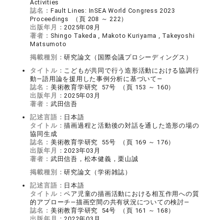
Activities
誌名：
Fault Lines: InSEA World Congress 2023
Proceedings （頁 208 ～ 222）
出版年月：
2025年08月
著者：
Shingo Takeda , Makoto Kuriyama , Takeyoshi
Matsumoto
掲載種別：
研究論文（国際会議プロシーディングス）
タイトル：
こどもが共同で行う造形活動における協調行
動―語用論を援用した事例分析に基づいて―
誌名：
美術教育学研究 57号 （頁 153 ～ 160）
出版年月：
2025年03月
著者：
武田信吾
記述言語：
日本語
タイトル：
描画過程と活動後の対話を通した造形の場の
協同生成
誌名：
美術教育学研究 55号 （頁 169 ～ 176）
出版年月：
2023年03月
著者：
武田信吾，松本健義，栗山誠
掲載種別：
研究論文（学術雑誌）
記述言語：
日本語
タイトル：
ペア児童の描画活動における相互作用への質
的アプローチ―描画空間の共有状況についての検討―
誌名：
美術教育学研究 54号 （頁 161 ～ 168）
出版年月：
2022年03月