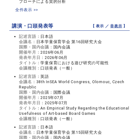
プローチによる質的分析
全件表示 >>
講演・口頭発表等
【 表示 ／
非表示
】
記述言語：
日本語
会議名：
日本学童保育学会 第16回研究大会
国際・国内会議：
国内会議
開催年月：
2026年06月
発表年月日：
2026年06月
タイトル：
学童保育における遊び研究の可能性
会議種別：
口頭発表（一般）
記述言語：
英語
会議名：
38th InSEA World Congress, Olomouc, Czech
Republic
国際・国内会議：
国際会議
開催年月：
2025年07月
発表年月日：
2025年07月
タイトル：
An Empirical Study Regarding the Educational
Usefulness of Art-based Board Games
会議種別：
口頭発表（一般）
記述言語：
日本語
会議名：
日本学童保育学会 第15回研究大会
国際・国内会議：
国内会議