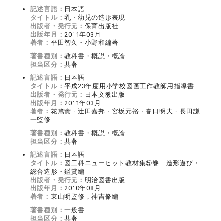
記述言語：
日本語
タイトル：
乳・幼児の造形表現
出版者・発行元：
保育出版社
出版年月：
2011年03月
著者：
平田智久・小野和編著
著書種別：
教科書・概説・概論
担当区分：
共著
記述言語：
日本語
タイトル：
平成23年度用小学校図画工作教師用指導書
出版者・発行元：
日本文教出版
出版年月：
2011年03月
著者：
花篤實・辻田嘉邦・宮坂元裕・春日明夫・長田謙
一監修
著書種別：
教科書・概説・概論
担当区分：
共著
記述言語：
日本語
タイトル：
図工科ニューヒット教材集⑤巻 造形遊び・
総合造形・鑑賞編
出版者・発行元：
明治図書出版
出版年月：
2010年08月
著者：
東山明監修，神吉脩編
著書種別：
一般書
担当区分：
共著