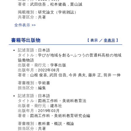
著者：
武田信吾，松本健義，栗山誠
掲載種別：
研究論文（学術雑誌）
共著区分：
共著
全件表示 >>
書籍等出版物
【 表示 ／
非表示
】
記述言語：
日本語
タイトル：
学びが地域を創る―ふつうの普通科高校の地域
協働物語
出版者・発行元：
学事出版
出版年月：
2022年08月
著者：
山根 俊喜, 武田 信吾, 今井 典夫, 藤井 正, 筒井 一伸
著書種別：
学術書
担当区分：
編集
記述言語：
日本語
タイトル：
図画工作科・美術科教育法
出版者・発行元：
建帛社
出版年月：
2019年03月
著者：
図画工作科・美術科教育研究会編
著書種別：
教科書・概説・概論
担当区分：
共著