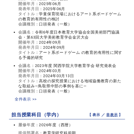
開催年月：
2025年06月
発表年月日：
2025年06月
タイトル：
学童保育現場におけるアート系ボードゲーム
の教育的有用性の検討
会議種別：
口頭発表（一般）
会議名：
令和6年度日本教育大学協会全国美術部門協議
会・第63回大学美術教育学会金沢大会
開催年月：
2024年09月
発表年月日：
2024年09月
タイトル：
アート系ボードゲーム の教育的有用性に関す
る予備的研究
会議名：
2023年度 関西学院大学教育学会 研究発表会
開催年月：
2024年03月
発表年月日：
2024年03月13日
タイトル：
高校の探究授業における地域協働教育の新た
な取組み―鳥取県中部の事例を基に―
会議種別：
口頭発表（一般）
全件表示 >>
担当授業科目（学内）
【 表示 ／
非表示
】
履修年度：
2026年度（西暦）
提供部署名：
教育学研究科前期