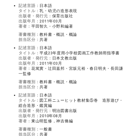
記述言語：
日本語
タイトル：
乳・幼児の造形表現
出版者・発行元：
保育出版社
出版年月：
2011年03月
著者：
平田智久・小野和編著
著書種別：
教科書・概説・概論
担当区分：
共著
記述言語：
日本語
タイトル：
平成23年度用小学校図画工作教師用指導書
出版者・発行元：
日本文教出版
出版年月：
2011年03月
著者：
花篤實・辻田嘉邦・宮坂元裕・春日明夫・長田謙
一監修
著書種別：
教科書・概説・概論
担当区分：
共著
記述言語：
日本語
タイトル：
図工科ニューヒット教材集⑤巻 造形遊び・
総合造形・鑑賞編
出版者・発行元：
明治図書出版
出版年月：
2010年08月
著者：
東山明監修，神吉脩編
著書種別：
一般書
担当区分：
共著