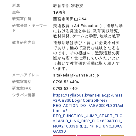
所属
教育学部 准教授
生年
1978年
研究室住所
西宮市岡田山7-54
研究分野・キーワー
美術教育（Art Education）, 造形活動
ド
における発達と学習, 教育実践研究,
教材開発, ゲームと学習, 地域と教育
教育研究内容
造形活動は学び・育ちに必要不可欠
であり，極めて重要な経験となるも
のです。その根拠を，造形活動の実
際から広く世に示していきたいとい
う想いで教育研究活動に取り組んで
います。
メールアドレス
s.takeda@kwansei.ac.jp
研究室電話
0798-52-4404
研究室FAX
0798-52-4404
シラバス情報
https://syllabus.kwansei.ac.jp/unias
v2/UnSSOLoginControlFree?
REQ_ACTION_DO=/AGA030PLS01Act
ion.do?
REQ_FUNCTION_JUMP_START_FLG
=1&SLB_LINK_DISP_FLG=689&TCH_
NO=210003&REQ_PRFR_FUNC_ID=A
GA030