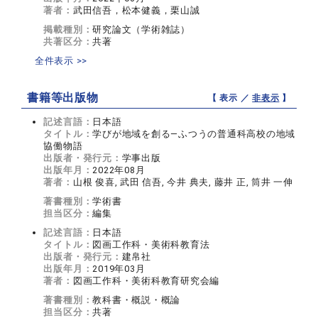
著者：
武田信吾，松本健義，栗山誠
掲載種別：
研究論文（学術雑誌）
共著区分：
共著
全件表示 >>
書籍等出版物
【 表示 ／
非表示
】
記述言語：
日本語
タイトル：
学びが地域を創る―ふつうの普通科高校の地域
協働物語
出版者・発行元：
学事出版
出版年月：
2022年08月
著者：
山根 俊喜, 武田 信吾, 今井 典夫, 藤井 正, 筒井 一伸
著書種別：
学術書
担当区分：
編集
記述言語：
日本語
タイトル：
図画工作科・美術科教育法
出版者・発行元：
建帛社
出版年月：
2019年03月
著者：
図画工作科・美術科教育研究会編
著書種別：
教科書・概説・概論
担当区分：
共著