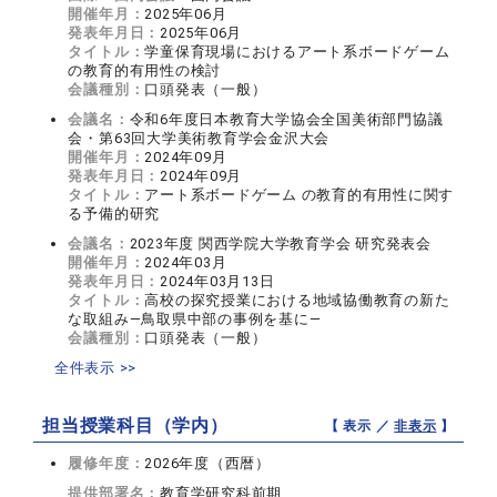
開催年月：
2025年06月
発表年月日：
2025年06月
タイトル：
学童保育現場におけるアート系ボードゲーム
の教育的有用性の検討
会議種別：
口頭発表（一般）
会議名：
令和6年度日本教育大学協会全国美術部門協議
会・第63回大学美術教育学会金沢大会
開催年月：
2024年09月
発表年月日：
2024年09月
タイトル：
アート系ボードゲーム の教育的有用性に関す
る予備的研究
会議名：
2023年度 関西学院大学教育学会 研究発表会
開催年月：
2024年03月
発表年月日：
2024年03月13日
タイトル：
高校の探究授業における地域協働教育の新た
な取組み―鳥取県中部の事例を基に―
会議種別：
口頭発表（一般）
全件表示 >>
担当授業科目（学内）
【 表示 ／
非表示
】
履修年度：
2026年度（西暦）
提供部署名：
教育学研究科前期