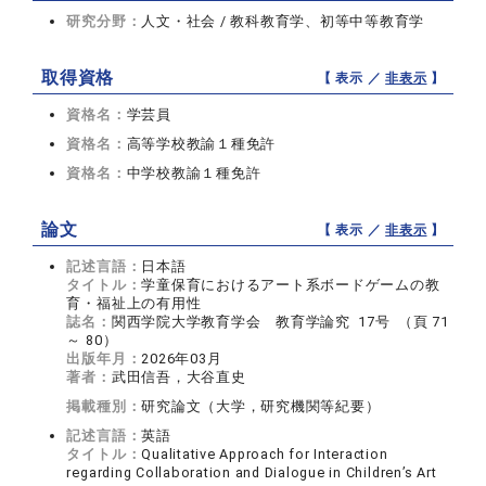
研究分野：
人文・社会 / 教科教育学、初等中等教育学
取得資格
【 表示 ／
非表示
】
資格名：
学芸員
資格名：
高等学校教諭１種免許
資格名：
中学校教諭１種免許
論文
【 表示 ／
非表示
】
記述言語：
日本語
タイトル：
学童保育におけるアート系ボードゲームの教
育・福祉上の有用性
誌名：
関西学院大学教育学会 教育学論究 17号 （頁 71
～ 80）
出版年月：
2026年03月
著者：
武田信吾，大谷直史
掲載種別：
研究論文（大学，研究機関等紀要）
記述言語：
英語
タイトル：
Qualitative Approach for Interaction
regarding Collaboration and Dialogue in Children’s Art