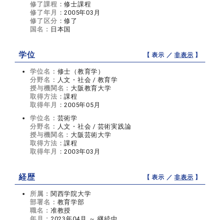
修了課程：
修士課程
修了年月：
2005年03月
修了区分：
修了
国名：
日本国
学位
【 表示 ／
非表示
】
学位名：
修士（教育学）
分野名：
人文・社会 / 教育学
授与機関名：
大阪教育大学
取得方法：
課程
取得年月：
2005年05月
学位名：
芸術学
分野名：
人文・社会 / 芸術実践論
授与機関名：
大阪芸術大学
取得方法：
課程
取得年月：
2003年03月
経歴
【 表示 ／
非表示
】
所属：
関西学院大学
部署名：
教育学部
職名：
准教授
年月：
2023年04月 ～ 継続中