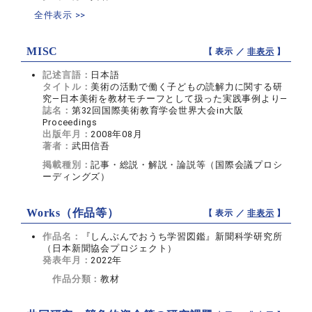
全件表示 >>
MISC
【 表示 ／
非表示
】
記述言語：
日本語
タイトル：
美術の活動で働く子どもの読解力に関する研
究―日本美術を教材モチーフとして扱った実践事例より―
誌名：
第32回国際美術教育学会世界大会in大阪
Proceedings
出版年月：
2008年08月
著者：
武田信吾
掲載種別：
記事・総説・解説・論説等（国際会議プロシ
ーディングズ）
Works（作品等）
【 表示 ／
非表示
】
作品名：
『しんぶんでおうち学習図鑑』新聞科学研究所
（日本新聞協会プロジェクト）
発表年月：
2022年
作品分類：
教材