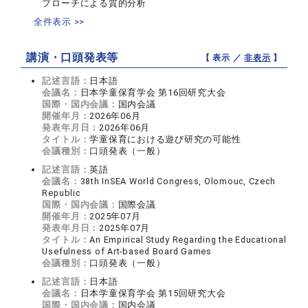
プローチによる質的分析
全件表示 >>
講演・口頭発表等
【 表示 ／
非表示
】
記述言語：
日本語
会議名：
日本学童保育学会 第16回研究大会
国際・国内会議：
国内会議
開催年月：
2026年06月
発表年月日：
2026年06月
タイトル：
学童保育における遊び研究の可能性
会議種別：
口頭発表（一般）
記述言語：
英語
会議名：
38th InSEA World Congress, Olomouc, Czech
Republic
国際・国内会議：
国際会議
開催年月：
2025年07月
発表年月日：
2025年07月
タイトル：
An Empirical Study Regarding the Educational
Usefulness of Art-based Board Games
会議種別：
口頭発表（一般）
記述言語：
日本語
会議名：
日本学童保育学会 第15回研究大会
国際・国内会議：
国内会議