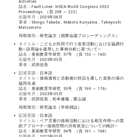
Activities
誌名：
Fault Lines: InSEA World Congress 2023
Proceedings （頁 208 ～ 222）
出版年月：
2025年08月
著者：
Shingo Takeda , Makoto Kuriyama , Takeyoshi
Matsumoto
掲載種別：
研究論文（国際会議プロシーディングス）
タイトル：
こどもが共同で行う造形活動における協調行
動―語用論を援用した事例分析に基づいて―
誌名：
美術教育学研究 57号 （頁 153 ～ 160）
出版年月：
2025年03月
著者：
武田信吾
記述言語：
日本語
タイトル：
描画過程と活動後の対話を通した造形の場の
協同生成
誌名：
美術教育学研究 55号 （頁 169 ～ 176）
出版年月：
2023年03月
著者：
武田信吾，松本健義，栗山誠
掲載種別：
研究論文（学術雑誌）
記述言語：
日本語
タイトル：
ペア児童の描画活動における相互作用への質
的アプローチ―描画空間の共有状況についての検討―
誌名：
美術教育学研究 54号 （頁 161 ～ 168）
出版年月：
2022年03月