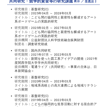
共同研究・競争的資金等の研究課題
【 表示 ／
非表示
】
研究種目：
基盤研究(C)
研究期間：
2025年04月 ～ 2028年03月
タイトル：
こども間の協同性と親密性を醸成するアート
系ボードゲームの実践的研究
研究期間：
2025年02月 ～ 2027年02月
タイトル：
こども間の協同性と親密性を醸成するアート
系ボードゲームの実践的研究
提供機関：
公益財団法人科学技術融合振興財団
制度名：
調査研究助成
研究種目：
国内共同研究
研究期間：
2021年07月 ～ 2022年03月
タイトル：
新聞を使った図工系アイデアの開発（2021年
度関西学院大学学外共同研究）
提供機関：
電通ライブ（共同研究）＜事業の主体は、日
本新聞協会＞
研究種目：
基盤研究(C)
研究期間：
2020年04月 ～ 2023年03月
タイトル：
地域系高校との高大連携による地域リテラシ
ーの展開
研究種目：
基盤研究(C)
研究期間：
2019年04月 ～ 2022年03月
タイトル：
こどもの協同的な造形活動に対する混合的ア