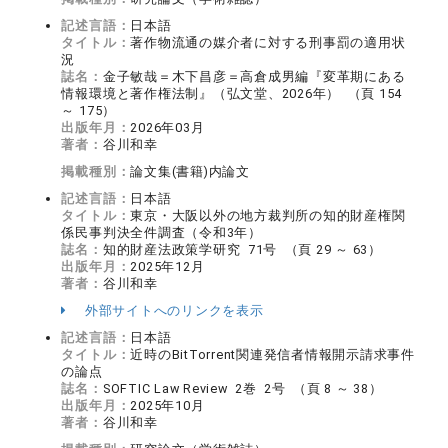
記述言語：
日本語
タイトル：
著作物流通の媒介者に対する刑事罰の適用状
況
誌名：
金子敏哉＝木下昌彦＝高倉成男編『変革期にある
情報環境と著作権法制』（弘文堂、2026年） （頁 154
～ 175）
出版年月：
2026年03月
著者：
谷川和幸
掲載種別：
論文集(書籍)内論文
記述言語：
日本語
タイトル：
東京・大阪以外の地方裁判所の知的財産権関
係民事判決全件調査（令和3年）
誌名：
知的財産法政策学研究 71号 （頁 29 ～ 63）
出版年月：
2025年12月
著者：
谷川和幸
外部サイトへのリンクを表示
記述言語：
日本語
タイトル：
近時のBitTorrent関連発信者情報開示請求事件
の論点
誌名：
SOFTIC Law Review 2巻 2号 （頁 8 ～ 38）
出版年月：
2025年10月
著者：
谷川和幸