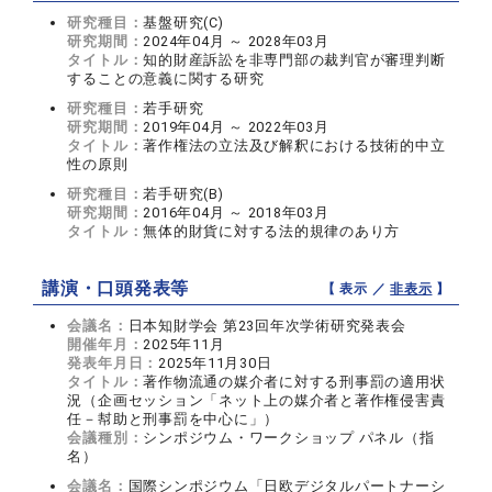
研究種目：
基盤研究(C)
研究期間：
2024年04月 ～ 2028年03月
タイトル：
知的財産訴訟を非専門部の裁判官が審理判断
することの意義に関する研究
研究種目：
若手研究
研究期間：
2019年04月 ～ 2022年03月
タイトル：
著作権法の立法及び解釈における技術的中立
性の原則
研究種目：
若手研究(B)
研究期間：
2016年04月 ～ 2018年03月
タイトル：
無体的財貨に対する法的規律のあり方
講演・口頭発表等
【 表示 ／
非表示
】
会議名：
日本知財学会 第23回年次学術研究発表会
開催年月：
2025年11月
発表年月日：
2025年11月30日
タイトル：
著作物流通の媒介者に対する刑事罰の適用状
況（企画セッション「ネット上の媒介者と著作権侵害責
任－幇助と刑事罰を中心に」）
会議種別：
シンポジウム・ワークショップ パネル（指
名）
会議名：
国際シンポジウム「日欧デジタルパートナーシ