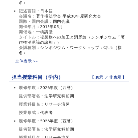
名）
記述言語：
日本語
会議名：
著作権法学会 平成30年度研究大会
国際・国内会議：
国内会議
開催年月：
2018年05月
開催地：
一橋講堂
タイトル：
複製物への加工と消尽論（シンポジウム「著
作権消尽論の諸相」）
会議種別：
シンポジウム・ワークショップ パネル（指
名）
全件表示 >>
担当授業科目（学内）
【 表示 ／
非表示
】
履修年度：
2026年度（西暦）
提供部署名：
法学研究科前期
授業科目名：
リサーチ演習
授業形式：
代表者
履修年度：
2026年度（西暦）
提供部署名：
法学研究科前期
授業科目名：
リサーチ演習