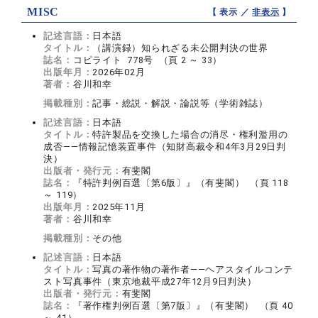
MISC
【 表示 ／
非表示
】
記述言語：
日本語
タイトル：
（講演録）知られざる未公開判決の世界
誌名：
コピライト 778号 （頁 2 ～ 33）
出版年月：
2026年02月
著者：
谷川和幸
掲載種別：
記事・総説・解説・論説等（学術雑誌）
記述言語：
日本語
タイトル：
特許製品を交換した場合の消尽・権利濫用の
成否――情報記憶装置事件（知財高裁令和4年3月29日判
決）
出版者・発行元：
有斐閣
誌名：
『特許判例百選〔第6版〕』（有斐閣） （頁 118
～ 119）
出版年月：
2025年11月
著者：
谷川和幸
掲載種別：
その他
記述言語：
日本語
タイトル：
写真の著作物の著作者――ヘアスタイルコンテ
スト写真事件（東京地裁平成27年12月9日判決）
出版者・発行元：
有斐閣
誌名：
『著作権判例百選〔第7版〕』（有斐閣） （頁 40
～ 41）