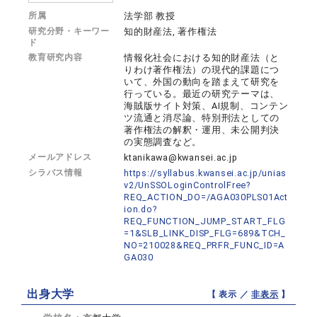
所属
法学部 教授
研究分野・キーワー
知的財産法, 著作権法
ド
教育研究内容
情報化社会における知的財産法（と
りわけ著作権法）の現代的課題につ
いて、外国の動向を踏まえて研究を
行っている。最近の研究テーマは、
海賊版サイト対策、AI規制、コンテン
ツ流通と消尽論、特別刑法としての
著作権法の解釈・運用、未公開判決
の実態調査など。
メールアドレス
ktanikawa@kwansei.ac.jp
シラバス情報
https://syllabus.kwansei.ac.jp/unias
v2/UnSSOLoginControlFree?
REQ_ACTION_DO=/AGA030PLS01Act
ion.do?
REQ_FUNCTION_JUMP_START_FLG
=1&SLB_LINK_DISP_FLG=689&TCH_
NO=210028&REQ_PRFR_FUNC_ID=A
GA030
出身大学
【 表示 ／
非表示
】