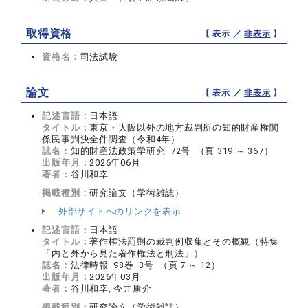
取得資格
【 表示 ／
非表示
】
資格名：
司法試験
論文
【 表示 ／
非表示
】
記述言語：
日本語
タイトル：
東京・大阪以外の地方裁判所の知的財産権関
係民事判決全件調査（令和4年）
誌名：
知的財産法政策学研究 72号 （頁 319 ～ 367）
出版年月：
2026年06月
著者：
谷川和幸
掲載種別：
研究論文（学術雑誌）
外部サイトへのリンクを表示
記述言語：
日本語
タイトル：
著作権法罰則の裁判例収集とその概観（特集
「内と外から見た著作権法と刑法」）
誌名：
法律時報 98巻 3号 （頁 7 ～ 12）
出版年月：
2026年03月
著者：
谷川和幸, 今井康介
掲載種別：
研究論文（学術雑誌）