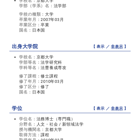
学校名：
京都大学
学部（学系）名：
法学部
学校の種類：
大学
卒業年月：
2007年03月
卒業区分：
卒業
国名：
日本国
出身大学院
【 表示 ／
非表示
】
学校名：
京都大学
学部等名：
法学研究科
学科等名：
法曹養成専攻
修了課程：
修士課程
修了年月：
2010年03月
修了区分：
修了
国名：
日本国
学位
【 表示 ／
非表示
】
学位名：
法務博士（専門職）
分野名：
人文・社会 / 新領域法学
授与機関名：
京都大学
取得方法：
課程