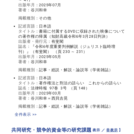
出版年月：
2025年07月
著者：
谷川和幸
掲載種別：
その他
記述言語：
日本語
タイトル：
書籍に付属するDVDに収録された映像について
の著作権の帰属（知財高裁令和6年3月28日判決）
出版者・発行元：
有斐閣
誌名：
『令和6年度重要判例解説（ジュリスト臨時増
刊）』（有斐閣） （頁 230 ～ 231）
出版年月：
2025年05月
著者：
谷川和幸
掲載種別：
記事・総説・解説・論説等（学術雑誌）
記述言語：
日本語
タイトル：
著作権法と刑法の語らい これからの語らい
誌名：
法律時報 97巻 3号 （頁 148）
出版年月：
2025年03月
著者：
谷川和幸＝西貝吉晃
掲載種別：
記事・総説・解説・論説等（学術雑誌）
全件表示 >>
共同研究・競争的資金等の研究課題
【 表示 ／
非表示
】