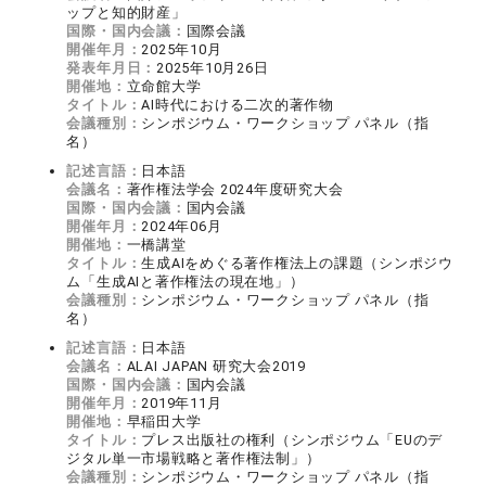
ップと知的財産」
国際・国内会議：
国際会議
開催年月：
2025年10月
発表年月日：
2025年10月26日
開催地：
立命館大学
タイトル：
AI時代における二次的著作物
会議種別：
シンポジウム・ワークショップ パネル（指
名）
記述言語：
日本語
会議名：
著作権法学会 2024年度研究大会
国際・国内会議：
国内会議
開催年月：
2024年06月
開催地：
一橋講堂
タイトル：
生成AIをめぐる著作権法上の課題（シンポジウ
ム「生成AIと著作権法の現在地」）
会議種別：
シンポジウム・ワークショップ パネル（指
名）
記述言語：
日本語
会議名：
ALAI JAPAN 研究大会2019
国際・国内会議：
国内会議
開催年月：
2019年11月
開催地：
早稲田大学
タイトル：
プレス出版社の権利（シンポジウム「EUのデ
ジタル単一市場戦略と著作権法制」）
会議種別：
シンポジウム・ワークショップ パネル（指