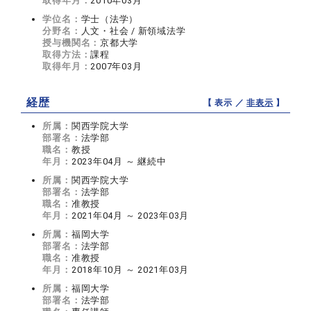
取得年月：
2010年03月
学位名：
学士（法学）
分野名：
人文・社会 / 新領域法学
授与機関名：
京都大学
取得方法：
課程
取得年月：
2007年03月
経歴
【 表示 ／
非表示
】
所属：
関西学院大学
部署名：
法学部
職名：
教授
年月：
2023年04月 ～ 継続中
所属：
関西学院大学
部署名：
法学部
職名：
准教授
年月：
2021年04月 ～ 2023年03月
所属：
福岡大学
部署名：
法学部
職名：
准教授
年月：
2018年10月 ～ 2021年03月
所属：
福岡大学
部署名：
法学部