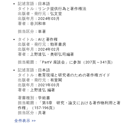
記述言語：
日本語
タイトル：
リンク提供行為と著作権法
出版者・発行元：
弘文堂
出版年月：
2024年03月
著者：
谷川和幸
担当区分：
単著
タイトル：
AIと著作権
出版者・発行元：
勁草書房
出版年月：
2024年02月
著者：
上野達弘・奥邨弘司編著
担当範囲：
「PartV 座談会」に参加（207頁～341頁）
記述言語：
日本語
タイトル：
教育現場と研究者のための著作権ガイド
出版者・発行元：
有斐閣
出版年月：
2021年03月
著者：
上野達弘 編著
著書種別：
学術書
担当範囲：
「第5章 研究・論文における著作物利用と著
作権」（157-196頁）
担当区分：
共著
全件表示 >>