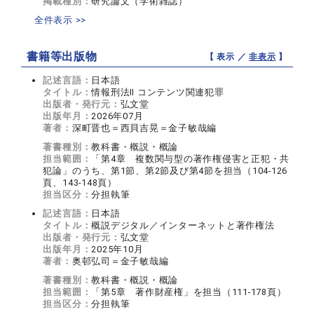
掲載種別：
研究論文（学術雑誌）
全件表示 >>
書籍等出版物
【 表示 ／
非表示
】
記述言語：
日本語
タイトル：
情報刑法Ⅱ コンテンツ関連犯罪
出版者・発行元：
弘文堂
出版年月：
2026年07月
著者：
深町晋也＝西貝吉晃＝金子敏哉編
著書種別：
教科書・概説・概論
担当範囲：
「第4章 複数関与型の著作権侵害と正犯・共
犯論」のうち、第1節、第2節及び第4節を担当（104-126
頁、143-148頁）
担当区分：
分担執筆
記述言語：
日本語
タイトル：
概説デジタル／インターネットと著作権法
出版者・発行元：
弘文堂
出版年月：
2025年10月
著者：
奥邨弘司＝金子敏哉編
著書種別：
教科書・概説・概論
担当範囲：
「第5章 著作財産権」を担当（111-178頁）
担当区分：
分担執筆