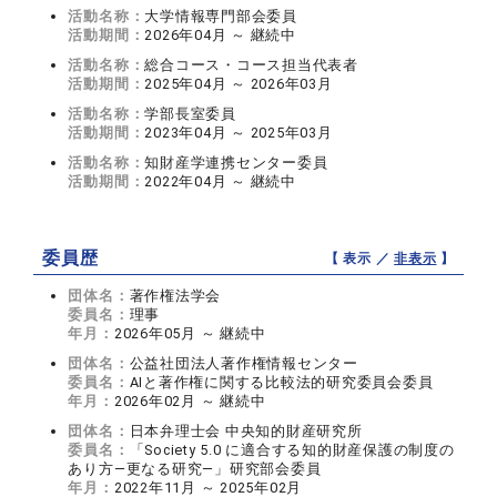
活動名称：
大学情報専門部会委員
活動期間：
2026年04月 ～ 継続中
活動名称：
総合コース・コース担当代表者
活動期間：
2025年04月 ～ 2026年03月
活動名称：
学部長室委員
活動期間：
2023年04月 ～ 2025年03月
活動名称：
知財産学連携センター委員
活動期間：
2022年04月 ～ 継続中
委員歴
【 表示 ／
非表示
】
団体名：
著作権法学会
委員名：
理事
年月：
2026年05月 ～ 継続中
団体名：
公益社団法人著作権情報センター
委員名：
AIと著作権に関する比較法的研究委員会委員
年月：
2026年02月 ～ 継続中
団体名：
日本弁理士会 中央知的財産研究所
委員名：
「Society 5.0 に適合する知的財産保護の制度の
あり方―更なる研究―」研究部会委員
年月：
2022年11月 ～ 2025年02月