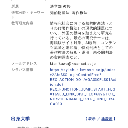
所属
法学部 教授
研究分野・キーワー
知的財産法, 著作権法
ド
教育研究内容
情報化社会における知的財産法（と
りわけ著作権法）の現代的課題につ
いて、外国の動向を踏まえて研究を
行っている。最近の研究テーマは、
海賊版サイト対策、AI規制、コンテン
ツ流通と消尽論、特別刑法としての
著作権法の解釈・運用、未公開判決
の実態調査など。
メールアドレス
ktanikawa@kwansei.ac.jp
シラバス情報
https://syllabus.kwansei.ac.jp/unias
v2/UnSSOLoginControlFree?
REQ_ACTION_DO=/AGA030PLS01Act
ion.do?
REQ_FUNCTION_JUMP_START_FLG
=1&SLB_LINK_DISP_FLG=689&TCH_
NO=210028&REQ_PRFR_FUNC_ID=A
GA030
出身大学
【 表示 ／
非表示
】