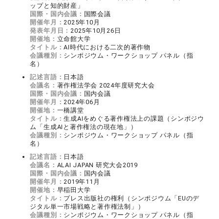
ップと知的財産」
国際・国内会議：
国際会議
開催年月：
2025年10月
発表年月日：
2025年10月26日
開催地：
立命館大学
タイトル：
AI時代における二次的著作物
会議種別：
シンポジウム・ワークショップ パネル（指
名）
記述言語：
日本語
会議名：
著作権法学会 2024年度研究大会
国際・国内会議：
国内会議
開催年月：
2024年06月
開催地：
一橋講堂
タイトル：
生成AIをめぐる著作権法上の課題（シンポジウ
ム「生成AIと著作権法の現在地」）
会議種別：
シンポジウム・ワークショップ パネル（指
名）
記述言語：
日本語
会議名：
ALAI JAPAN 研究大会2019
国際・国内会議：
国内会議
開催年月：
2019年11月
開催地：
早稲田大学
タイトル：
プレス出版社の権利（シンポジウム「EUのデ
ジタル単一市場戦略と著作権法制」）
会議種別：
シンポジウム・ワークショップ パネル（指