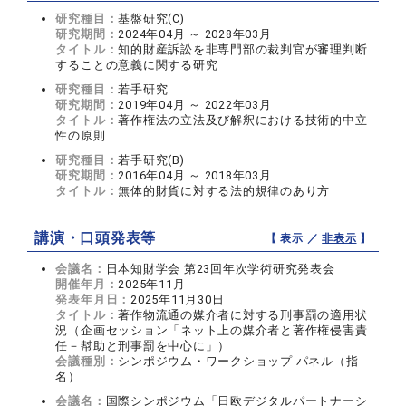
研究種目：
基盤研究(C)
研究期間：
2024年04月 ～ 2028年03月
タイトル：
知的財産訴訟を非専門部の裁判官が審理判断
することの意義に関する研究
研究種目：
若手研究
研究期間：
2019年04月 ～ 2022年03月
タイトル：
著作権法の立法及び解釈における技術的中立
性の原則
研究種目：
若手研究(B)
研究期間：
2016年04月 ～ 2018年03月
タイトル：
無体的財貨に対する法的規律のあり方
講演・口頭発表等
【 表示 ／
非表示
】
会議名：
日本知財学会 第23回年次学術研究発表会
開催年月：
2025年11月
発表年月日：
2025年11月30日
タイトル：
著作物流通の媒介者に対する刑事罰の適用状
況（企画セッション「ネット上の媒介者と著作権侵害責
任－幇助と刑事罰を中心に」）
会議種別：
シンポジウム・ワークショップ パネル（指
名）
会議名：
国際シンポジウム「日欧デジタルパートナーシ