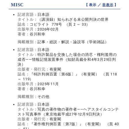
MISC
【 表示 ／
非表示
】
記述言語：
日本語
タイトル：
（講演録）知られざる未公開判決の世界
誌名：
コピライト 778号 （頁 2 ～ 33）
出版年月：
2026年02月
著者：
谷川和幸
掲載種別：
記事・総説・解説・論説等（学術雑誌）
記述言語：
日本語
タイトル：
特許製品を交換した場合の消尽・権利濫用の
成否――情報記憶装置事件（知財高裁令和4年3月29日判
決）
出版者・発行元：
有斐閣
誌名：
『特許判例百選〔第6版〕』（有斐閣） （頁 118
～ 119）
出版年月：
2025年11月
著者：
谷川和幸
掲載種別：
その他
記述言語：
日本語
タイトル：
写真の著作物の著作者――ヘアスタイルコンテ
スト写真事件（東京地裁平成27年12月9日判決）
出版者・発行元：
有斐閣
誌名：
『著作権判例百選〔第7版〕』（有斐閣） （頁 40
～ 41）