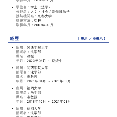
取得年月：
2010年03月
学位名：
学士（法学）
分野名：
人文・社会 / 新領域法学
授与機関名：
京都大学
取得方法：
課程
取得年月：
2007年03月
経歴
【 表示 ／
非表示
】
所属：
関西学院大学
部署名：
法学部
職名：
教授
年月：
2023年04月 ～ 継続中
所属：
関西学院大学
部署名：
法学部
職名：
准教授
年月：
2021年04月 ～ 2023年03月
所属：
福岡大学
部署名：
法学部
職名：
准教授
年月：
2018年10月 ～ 2021年03月
所属：
福岡大学
部署名：
法学部