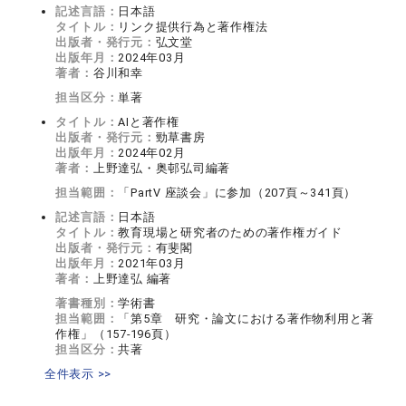
記述言語：
日本語
タイトル：
リンク提供行為と著作権法
出版者・発行元：
弘文堂
出版年月：
2024年03月
著者：
谷川和幸
担当区分：
単著
タイトル：
AIと著作権
出版者・発行元：
勁草書房
出版年月：
2024年02月
著者：
上野達弘・奥邨弘司編著
担当範囲：
「PartV 座談会」に参加（207頁～341頁）
記述言語：
日本語
タイトル：
教育現場と研究者のための著作権ガイド
出版者・発行元：
有斐閣
出版年月：
2021年03月
著者：
上野達弘 編著
著書種別：
学術書
担当範囲：
「第5章 研究・論文における著作物利用と著
作権」（157-196頁）
担当区分：
共著
全件表示 >>