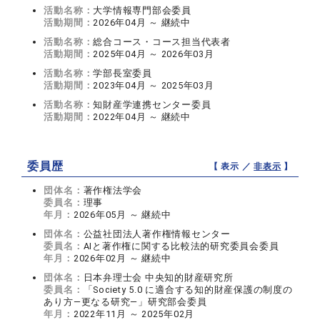
活動名称：
大学情報専門部会委員
活動期間：
2026年04月 ～ 継続中
活動名称：
総合コース・コース担当代表者
活動期間：
2025年04月 ～ 2026年03月
活動名称：
学部長室委員
活動期間：
2023年04月 ～ 2025年03月
活動名称：
知財産学連携センター委員
活動期間：
2022年04月 ～ 継続中
委員歴
【 表示 ／
非表示
】
団体名：
著作権法学会
委員名：
理事
年月：
2026年05月 ～ 継続中
団体名：
公益社団法人著作権情報センター
委員名：
AIと著作権に関する比較法的研究委員会委員
年月：
2026年02月 ～ 継続中
団体名：
日本弁理士会 中央知的財産研究所
委員名：
「Society 5.0 に適合する知的財産保護の制度の
あり方―更なる研究―」研究部会委員
年月：
2022年11月 ～ 2025年02月