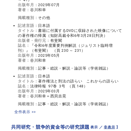
出版年月：
2025年07月
著者：
谷川和幸
掲載種別：
その他
記述言語：
日本語
タイトル：
書籍に付属するDVDに収録された映像について
の著作権の帰属（知財高裁令和6年3月28日判決）
出版者・発行元：
有斐閣
誌名：
『令和6年度重要判例解説（ジュリスト臨時増
刊）』（有斐閣） （頁 230 ～ 231）
出版年月：
2025年05月
著者：
谷川和幸
掲載種別：
記事・総説・解説・論説等（学術雑誌）
記述言語：
日本語
タイトル：
著作権法と刑法の語らい これからの語らい
誌名：
法律時報 97巻 3号 （頁 148）
出版年月：
2025年03月
著者：
谷川和幸＝西貝吉晃
掲載種別：
記事・総説・解説・論説等（学術雑誌）
全件表示 >>
共同研究・競争的資金等の研究課題
【 表示 ／
非表示
】