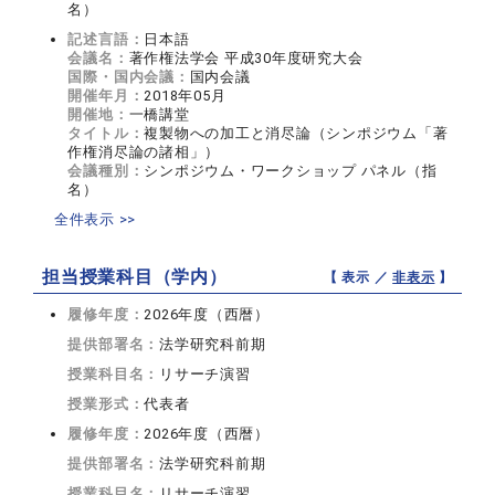
名）
記述言語：
日本語
会議名：
著作権法学会 平成30年度研究大会
国際・国内会議：
国内会議
開催年月：
2018年05月
開催地：
一橋講堂
タイトル：
複製物への加工と消尽論（シンポジウム「著
作権消尽論の諸相」）
会議種別：
シンポジウム・ワークショップ パネル（指
名）
全件表示 >>
担当授業科目（学内）
【 表示 ／
非表示
】
履修年度：
2026年度（西暦）
提供部署名：
法学研究科前期
授業科目名：
リサーチ演習
授業形式：
代表者
履修年度：
2026年度（西暦）
提供部署名：
法学研究科前期
授業科目名：
リサーチ演習