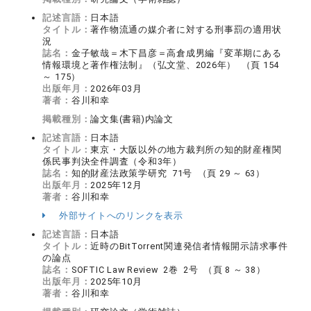
記述言語：
日本語
タイトル：
著作物流通の媒介者に対する刑事罰の適用状
況
誌名：
金子敏哉＝木下昌彦＝高倉成男編『変革期にある
情報環境と著作権法制』（弘文堂、2026年） （頁 154
～ 175）
出版年月：
2026年03月
著者：
谷川和幸
掲載種別：
論文集(書籍)内論文
記述言語：
日本語
タイトル：
東京・大阪以外の地方裁判所の知的財産権関
係民事判決全件調査（令和3年）
誌名：
知的財産法政策学研究 71号 （頁 29 ～ 63）
出版年月：
2025年12月
著者：
谷川和幸
外部サイトへのリンクを表示
記述言語：
日本語
タイトル：
近時のBitTorrent関連発信者情報開示請求事件
の論点
誌名：
SOFTIC Law Review 2巻 2号 （頁 8 ～ 38）
出版年月：
2025年10月
著者：
谷川和幸