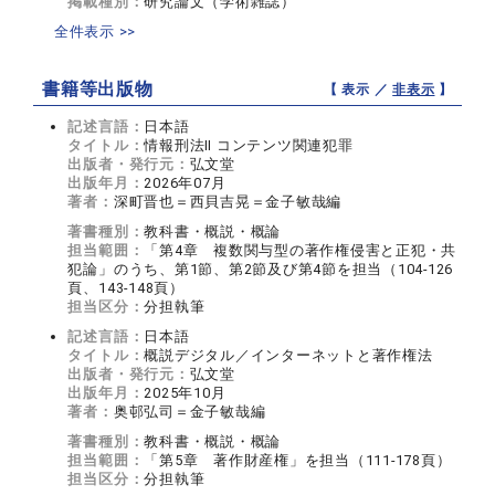
掲載種別：
研究論文（学術雑誌）
全件表示 >>
書籍等出版物
【 表示 ／
非表示
】
記述言語：
日本語
タイトル：
情報刑法Ⅱ コンテンツ関連犯罪
出版者・発行元：
弘文堂
出版年月：
2026年07月
著者：
深町晋也＝西貝吉晃＝金子敏哉編
著書種別：
教科書・概説・概論
担当範囲：
「第4章 複数関与型の著作権侵害と正犯・共
犯論」のうち、第1節、第2節及び第4節を担当（104-126
頁、143-148頁）
担当区分：
分担執筆
記述言語：
日本語
タイトル：
概説デジタル／インターネットと著作権法
出版者・発行元：
弘文堂
出版年月：
2025年10月
著者：
奥邨弘司＝金子敏哉編
著書種別：
教科書・概説・概論
担当範囲：
「第5章 著作財産権」を担当（111-178頁）
担当区分：
分担執筆