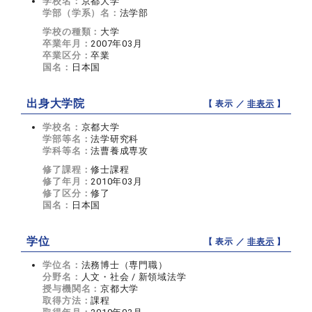
学校名：
京都大学
学部（学系）名：
法学部
学校の種類：
大学
卒業年月：
2007年03月
卒業区分：
卒業
国名：
日本国
出身大学院
【 表示 ／
非表示
】
学校名：
京都大学
学部等名：
法学研究科
学科等名：
法曹養成専攻
修了課程：
修士課程
修了年月：
2010年03月
修了区分：
修了
国名：
日本国
学位
【 表示 ／
非表示
】
学位名：
法務博士（専門職）
分野名：
人文・社会 / 新領域法学
授与機関名：
京都大学
取得方法：
課程