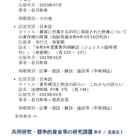
出版年月：
2025年07月
著者：
谷川和幸
掲載種別：
その他
記述言語：
日本語
タイトル：
書籍に付属するDVDに収録された映像について
の著作権の帰属（知財高裁令和6年3月28日判決）
出版者・発行元：
有斐閣
誌名：
『令和6年度重要判例解説（ジュリスト臨時増
刊）』（有斐閣） （頁 230 ～ 231）
出版年月：
2025年05月
著者：
谷川和幸
掲載種別：
記事・総説・解説・論説等（学術雑誌）
記述言語：
日本語
タイトル：
著作権法と刑法の語らい これからの語らい
誌名：
法律時報 97巻 3号 （頁 148）
出版年月：
2025年03月
著者：
谷川和幸＝西貝吉晃
掲載種別：
記事・総説・解説・論説等（学術雑誌）
全件表示 >>
共同研究・競争的資金等の研究課題
【 表示 ／
非表示
】