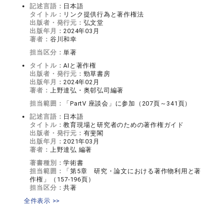
記述言語：
日本語
タイトル：
リンク提供行為と著作権法
出版者・発行元：
弘文堂
出版年月：
2024年03月
著者：
谷川和幸
担当区分：
単著
タイトル：
AIと著作権
出版者・発行元：
勁草書房
出版年月：
2024年02月
著者：
上野達弘・奥邨弘司編著
担当範囲：
「PartV 座談会」に参加（207頁～341頁）
記述言語：
日本語
タイトル：
教育現場と研究者のための著作権ガイド
出版者・発行元：
有斐閣
出版年月：
2021年03月
著者：
上野達弘 編著
著書種別：
学術書
担当範囲：
「第5章 研究・論文における著作物利用と著
作権」（157-196頁）
担当区分：
共著
全件表示 >>