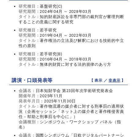
研究種目：
基盤研究(C)
研究期間：
2024年04月 ～ 2028年03月
タイトル：
知的財産訴訟を非専門部の裁判官が審理判断
することの意義に関する研究
研究種目：
若手研究
研究期間：
2019年04月 ～ 2022年03月
タイトル：
著作権法の立法及び解釈における技術的中立
性の原則
研究種目：
若手研究(B)
研究期間：
2016年04月 ～ 2018年03月
タイトル：
無体的財貨に対する法的規律のあり方
講演・口頭発表等
【 表示 ／
非表示
】
会議名：
日本知財学会 第23回年次学術研究発表会
開催年月：
2025年11月
発表年月日：
2025年11月30日
タイトル：
著作物流通の媒介者に対する刑事罰の適用状
況（企画セッション「ネット上の媒介者と著作権侵害責
任－幇助と刑事罰を中心に」）
会議種別：
シンポジウム・ワークショップ パネル（指
名）
会議名：
国際シンポジウム「日欧デジタルパートナーシ