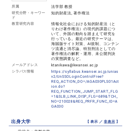
所属
法学部 教授
研究分野・キーワー
知的財産法, 著作権法
ド
教育研究内容
情報化社会における知的財産法（と
りわけ著作権法）の現代的課題につ
いて、外国の動向を踏まえて研究を
行っている。最近の研究テーマは、
海賊版サイト対策、AI規制、コンテン
ツ流通と消尽論、特別刑法としての
著作権法の解釈・運用、未公開判決
の実態調査など。
メールアドレス
ktanikawa@kwansei.ac.jp
シラバス情報
https://syllabus.kwansei.ac.jp/unias
v2/UnSSOLoginControlFree?
REQ_ACTION_DO=/AGA030PLS01Act
ion.do?
REQ_FUNCTION_JUMP_START_FLG
=1&SLB_LINK_DISP_FLG=689&TCH_
NO=210028&REQ_PRFR_FUNC_ID=A
GA030
出身大学
【 表示 ／
非表示
】