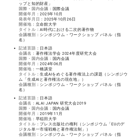
ップと知的財産」
国際・国内会議：
国際会議
開催年月：
2025年10月
発表年月日：
2025年10月26日
開催地：
立命館大学
タイトル：
AI時代における二次的著作物
会議種別：
シンポジウム・ワークショップ パネル（指
名）
記述言語：
日本語
会議名：
著作権法学会 2024年度研究大会
国際・国内会議：
国内会議
開催年月：
2024年06月
開催地：
一橋講堂
タイトル：
生成AIをめぐる著作権法上の課題（シンポジウ
ム「生成AIと著作権法の現在地」）
会議種別：
シンポジウム・ワークショップ パネル（指
名）
記述言語：
日本語
会議名：
ALAI JAPAN 研究大会2019
国際・国内会議：
国内会議
開催年月：
2019年11月
開催地：
早稲田大学
タイトル：
プレス出版社の権利（シンポジウム「EUのデ
ジタル単一市場戦略と著作権法制」）
会議種別：
シンポジウム・ワークショップ パネル（指