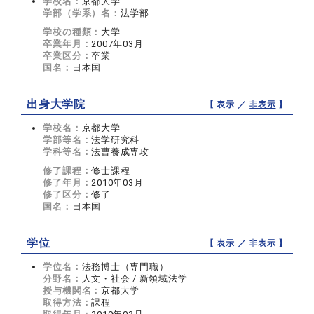
学校名：
京都大学
学部（学系）名：
法学部
学校の種類：
大学
卒業年月：
2007年03月
卒業区分：
卒業
国名：
日本国
出身大学院
【 表示 ／
非表示
】
学校名：
京都大学
学部等名：
法学研究科
学科等名：
法曹養成専攻
修了課程：
修士課程
修了年月：
2010年03月
修了区分：
修了
国名：
日本国
学位
【 表示 ／
非表示
】
学位名：
法務博士（専門職）
分野名：
人文・社会 / 新領域法学
授与機関名：
京都大学
取得方法：
課程