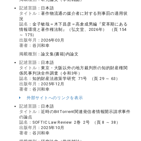
記述言語：
日本語
タイトル：
著作物流通の媒介者に対する刑事罰の適用状
況
誌名：
金子敏哉＝木下昌彦＝高倉成男編『変革期にある
情報環境と著作権法制』（弘文堂、2026年） （頁 154
～ 175）
出版年月：
2026年03月
著者：
谷川和幸
掲載種別：
論文集(書籍)内論文
記述言語：
日本語
タイトル：
東京・大阪以外の地方裁判所の知的財産権関
係民事判決全件調査（令和3年）
誌名：
知的財産法政策学研究 71号 （頁 29 ～ 63）
出版年月：
2025年12月
著者：
谷川和幸
外部サイトへのリンクを表示
記述言語：
日本語
タイトル：
近時のBitTorrent関連発信者情報開示請求事件
の論点
誌名：
SOFTIC Law Review 2巻 2号 （頁 8 ～ 38）
出版年月：
2025年10月
著者：
谷川和幸