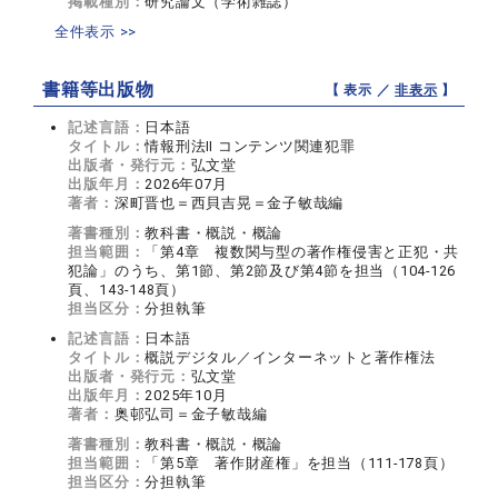
掲載種別：
研究論文（学術雑誌）
全件表示 >>
書籍等出版物
【 表示 ／
非表示
】
記述言語：
日本語
タイトル：
情報刑法Ⅱ コンテンツ関連犯罪
出版者・発行元：
弘文堂
出版年月：
2026年07月
著者：
深町晋也＝西貝吉晃＝金子敏哉編
著書種別：
教科書・概説・概論
担当範囲：
「第4章 複数関与型の著作権侵害と正犯・共
犯論」のうち、第1節、第2節及び第4節を担当（104-126
頁、143-148頁）
担当区分：
分担執筆
記述言語：
日本語
タイトル：
概説デジタル／インターネットと著作権法
出版者・発行元：
弘文堂
出版年月：
2025年10月
著者：
奥邨弘司＝金子敏哉編
著書種別：
教科書・概説・概論
担当範囲：
「第5章 著作財産権」を担当（111-178頁）
担当区分：
分担執筆