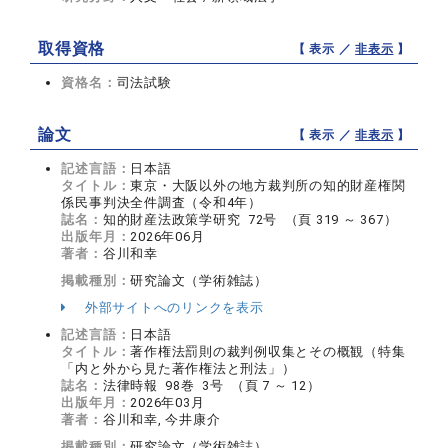
取得資格
【 表示 ／
非表示
】
資格名：
司法試験
論文
【 表示 ／
非表示
】
記述言語：
日本語
タイトル：
東京・大阪以外の地方裁判所の知的財産権関
係民事判決全件調査（令和4年）
誌名：
知的財産法政策学研究 72号 （頁 319 ～ 367）
出版年月：
2026年06月
著者：
谷川和幸
掲載種別：
研究論文（学術雑誌）
外部サイトへのリンクを表示
記述言語：
日本語
タイトル：
著作権法罰則の裁判例収集とその概観（特集
「内と外から見た著作権法と刑法」）
誌名：
法律時報 98巻 3号 （頁 7 ～ 12）
出版年月：
2026年03月
著者：
谷川和幸, 今井康介
掲載種別：
研究論文（学術雑誌）