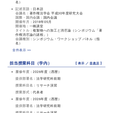
名）
記述言語：
日本語
会議名：
著作権法学会 平成30年度研究大会
国際・国内会議：
国内会議
開催年月：
2018年05月
開催地：
一橋講堂
タイトル：
複製物への加工と消尽論（シンポジウム「著
作権消尽論の諸相」）
会議種別：
シンポジウム・ワークショップ パネル（指
名）
全件表示 >>
担当授業科目（学内）
【 表示 ／
非表示
】
履修年度：
2026年度（西暦）
提供部署名：
法学研究科前期
授業科目名：
リサーチ演習
授業形式：
代表者
履修年度：
2026年度（西暦）
提供部署名：
法学研究科前期
授業科目名：
リサーチ演習