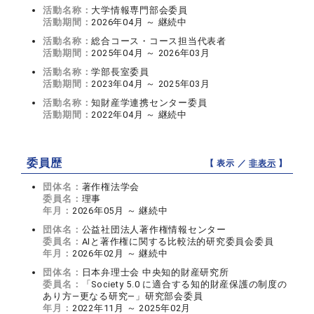
活動名称：
大学情報専門部会委員
活動期間：
2026年04月 ～ 継続中
活動名称：
総合コース・コース担当代表者
活動期間：
2025年04月 ～ 2026年03月
活動名称：
学部長室委員
活動期間：
2023年04月 ～ 2025年03月
活動名称：
知財産学連携センター委員
活動期間：
2022年04月 ～ 継続中
委員歴
【 表示 ／
非表示
】
団体名：
著作権法学会
委員名：
理事
年月：
2026年05月 ～ 継続中
団体名：
公益社団法人著作権情報センター
委員名：
AIと著作権に関する比較法的研究委員会委員
年月：
2026年02月 ～ 継続中
団体名：
日本弁理士会 中央知的財産研究所
委員名：
「Society 5.0 に適合する知的財産保護の制度の
あり方―更なる研究―」研究部会委員
年月：
2022年11月 ～ 2025年02月