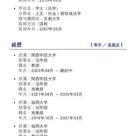
取得年月：
2010年03月
学位名：
学士（法学）
分野名：
人文・社会 / 新領域法学
授与機関名：
京都大学
取得方法：
課程
取得年月：
2007年03月
経歴
【 表示 ／
非表示
】
所属：
関西学院大学
部署名：
法学部
職名：
教授
年月：
2023年04月 ～ 継続中
所属：
関西学院大学
部署名：
法学部
職名：
准教授
年月：
2021年04月 ～ 2023年03月
所属：
福岡大学
部署名：
法学部
職名：
准教授
年月：
2018年10月 ～ 2021年03月
所属：
福岡大学
部署名：
法学部