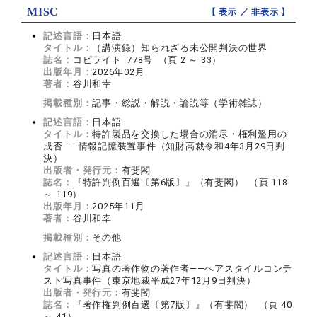
MISC
【 表示 ／
非表示
】
記述言語：
日本語
タイトル：
（講演録）知られざる未公開判決の世界
誌名：
コピライト 778号 （頁 2 ～ 33）
出版年月：
2026年02月
著者：
谷川和幸
掲載種別：
記事・総説・解説・論説等（学術雑誌）
記述言語：
日本語
タイトル：
特許製品を交換した場合の消尽・権利濫用の
成否――情報記憶装置事件（知財高裁令和4年3月29日判
決）
出版者・発行元：
有斐閣
誌名：
『特許判例百選〔第6版〕』（有斐閣） （頁 118
～ 119）
出版年月：
2025年11月
著者：
谷川和幸
掲載種別：
その他
記述言語：
日本語
タイトル：
写真の著作物の著作者――ヘアスタイルコンテ
スト写真事件（東京地裁平成27年12月9日判決）
出版者・発行元：
有斐閣
誌名：
『著作権判例百選〔第7版〕』（有斐閣） （頁 40
～ 41）