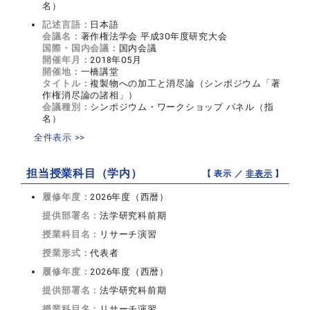
名）
記述言語：
日本語
会議名：
著作権法学会 平成30年度研究大会
国際・国内会議：
国内会議
開催年月：
2018年05月
開催地：
一橋講堂
タイトル：
複製物への加工と消尽論（シンポジウム「著
作権消尽論の諸相」）
会議種別：
シンポジウム・ワークショップ パネル（指
名）
全件表示 >>
担当授業科目（学内）
【 表示 ／
非表示
】
履修年度：
2026年度（西暦）
提供部署名：
法学研究科前期
授業科目名：
リサーチ演習
授業形式：
代表者
履修年度：
2026年度（西暦）
提供部署名：
法学研究科前期
授業科目名：
リサーチ演習