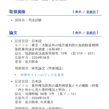
取得資格
【 表示 ／
非表示
】
資格名：
司法試験
論文
【 表示 ／
非表示
】
記述言語：
日本語
タイトル：
東京・大阪以外の地方裁判所の知的財産権関
係民事判決全件調査（令和4年）
誌名：
知的財産法政策学研究 72号 （頁 319 ～ 367）
出版年月：
2026年06月
著者：
谷川和幸
掲載種別：
研究論文（学術雑誌）
外部サイトへのリンクを表示
記述言語：
日本語
タイトル：
著作権法罰則の裁判例収集とその概観（特集
「内と外から見た著作権法と刑法」）
誌名：
法律時報 98巻 3号 （頁 7 ～ 12）
出版年月：
2026年03月
著者：
谷川和幸, 今井康介
掲載種別：
研究論文（学術雑誌）