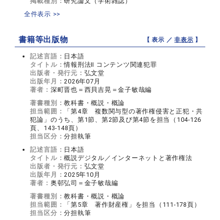
掲載種別：
研究論文（学術雑誌）
全件表示 >>
書籍等出版物
【 表示 ／
非表示
】
記述言語：
日本語
タイトル：
情報刑法Ⅱ コンテンツ関連犯罪
出版者・発行元：
弘文堂
出版年月：
2026年07月
著者：
深町晋也＝西貝吉晃＝金子敏哉編
著書種別：
教科書・概説・概論
担当範囲：
「第4章 複数関与型の著作権侵害と正犯・共
犯論」のうち、第1節、第2節及び第4節を担当（104-126
頁、143-148頁）
担当区分：
分担執筆
記述言語：
日本語
タイトル：
概説デジタル／インターネットと著作権法
出版者・発行元：
弘文堂
出版年月：
2025年10月
著者：
奥邨弘司＝金子敏哉編
著書種別：
教科書・概説・概論
担当範囲：
「第5章 著作財産権」を担当（111-178頁）
担当区分：
分担執筆