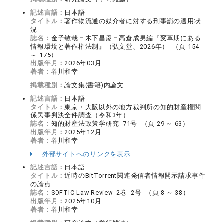
記述言語：
日本語
タイトル：
著作物流通の媒介者に対する刑事罰の適用状
況
誌名：
金子敏哉＝木下昌彦＝高倉成男編『変革期にある
情報環境と著作権法制』（弘文堂、2026年） （頁 154
～ 175）
出版年月：
2026年03月
著者：
谷川和幸
掲載種別：
論文集(書籍)内論文
記述言語：
日本語
タイトル：
東京・大阪以外の地方裁判所の知的財産権関
係民事判決全件調査（令和3年）
誌名：
知的財産法政策学研究 71号 （頁 29 ～ 63）
出版年月：
2025年12月
著者：
谷川和幸
外部サイトへのリンクを表示
記述言語：
日本語
タイトル：
近時のBitTorrent関連発信者情報開示請求事件
の論点
誌名：
SOFTIC Law Review 2巻 2号 （頁 8 ～ 38）
出版年月：
2025年10月
著者：
谷川和幸