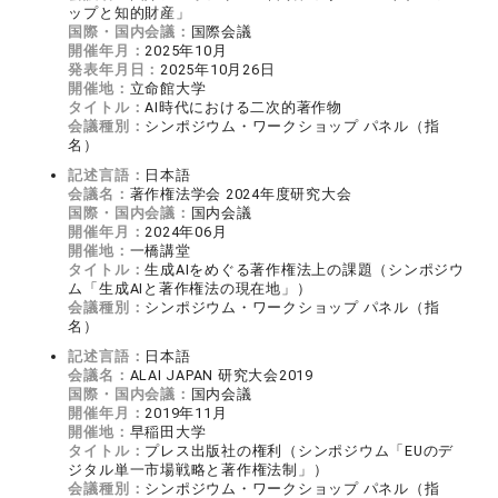
ップと知的財産」
国際・国内会議：
国際会議
開催年月：
2025年10月
発表年月日：
2025年10月26日
開催地：
立命館大学
タイトル：
AI時代における二次的著作物
会議種別：
シンポジウム・ワークショップ パネル（指
名）
記述言語：
日本語
会議名：
著作権法学会 2024年度研究大会
国際・国内会議：
国内会議
開催年月：
2024年06月
開催地：
一橋講堂
タイトル：
生成AIをめぐる著作権法上の課題（シンポジウ
ム「生成AIと著作権法の現在地」）
会議種別：
シンポジウム・ワークショップ パネル（指
名）
記述言語：
日本語
会議名：
ALAI JAPAN 研究大会2019
国際・国内会議：
国内会議
開催年月：
2019年11月
開催地：
早稲田大学
タイトル：
プレス出版社の権利（シンポジウム「EUのデ
ジタル単一市場戦略と著作権法制」）
会議種別：
シンポジウム・ワークショップ パネル（指