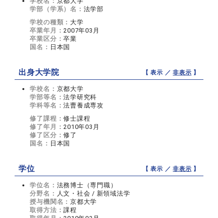
学校名：
京都大学
学部（学系）名：
法学部
学校の種類：
大学
卒業年月：
2007年03月
卒業区分：
卒業
国名：
日本国
出身大学院
【 表示 ／
非表示
】
学校名：
京都大学
学部等名：
法学研究科
学科等名：
法曹養成専攻
修了課程：
修士課程
修了年月：
2010年03月
修了区分：
修了
国名：
日本国
学位
【 表示 ／
非表示
】
学位名：
法務博士（専門職）
分野名：
人文・社会 / 新領域法学
授与機関名：
京都大学
取得方法：
課程