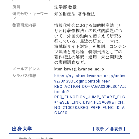
所属
法学部 教授
研究分野・キーワー
知的財産法, 著作権法
ド
教育研究内容
情報化社会における知的財産法（と
りわけ著作権法）の現代的課題につ
いて、外国の動向を踏まえて研究を
行っている。最近の研究テーマは、
海賊版サイト対策、AI規制、コンテン
ツ流通と消尽論、特別刑法としての
著作権法の解釈・運用、未公開判決
の実態調査など。
メールアドレス
ktanikawa@kwansei.ac.jp
シラバス情報
https://syllabus.kwansei.ac.jp/unias
v2/UnSSOLoginControlFree?
REQ_ACTION_DO=/AGA030PLS01Act
ion.do?
REQ_FUNCTION_JUMP_START_FLG
=1&SLB_LINK_DISP_FLG=689&TCH_
NO=210028&REQ_PRFR_FUNC_ID=A
GA030
出身大学
【 表示 ／
非表示
】