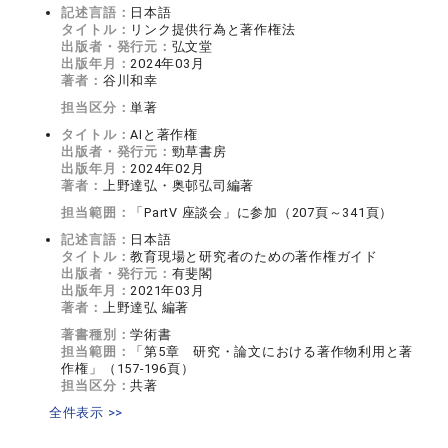
記述言語：
日本語
タイトル：
リンク提供行為と著作権法
出版者・発行元：
弘文堂
出版年月：
2024年03月
著者：
谷川和幸
担当区分：
単著
タイトル：
AIと著作権
出版者・発行元：
勁草書房
出版年月：
2024年02月
著者：
上野達弘・奥邨弘司編著
担当範囲：
「PartV 座談会」に参加（207頁～341頁）
記述言語：
日本語
タイトル：
教育現場と研究者のための著作権ガイド
出版者・発行元：
有斐閣
出版年月：
2021年03月
著者：
上野達弘 編著
著書種別：
学術書
担当範囲：
「第5章 研究・論文における著作物利用と著
作権」（157-196頁）
担当区分：
共著
全件表示 >>