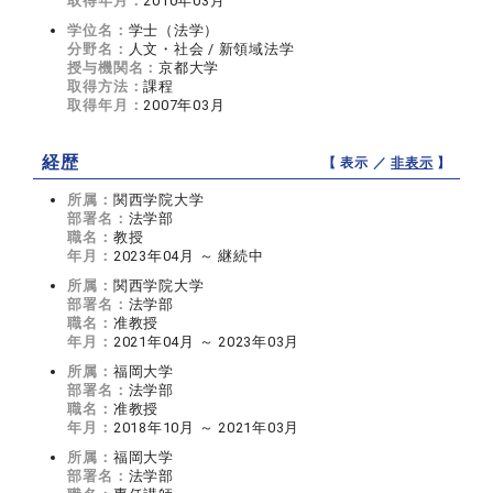
取得年月：
2010年03月
学位名：
学士（法学）
分野名：
人文・社会 / 新領域法学
授与機関名：
京都大学
取得方法：
課程
取得年月：
2007年03月
経歴
【 表示 ／
非表示
】
所属：
関西学院大学
部署名：
法学部
職名：
教授
年月：
2023年04月 ～ 継続中
所属：
関西学院大学
部署名：
法学部
職名：
准教授
年月：
2021年04月 ～ 2023年03月
所属：
福岡大学
部署名：
法学部
職名：
准教授
年月：
2018年10月 ～ 2021年03月
所属：
福岡大学
部署名：
法学部