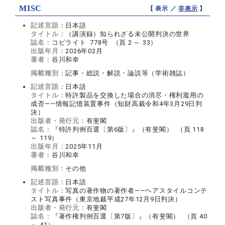
MISC
【 表示 ／
非表示
】
記述言語：
日本語
タイトル：
（講演録）知られざる未公開判決の世界
誌名：
コピライト 778号 （頁 2 ～ 33）
出版年月：
2026年02月
著者：
谷川和幸
掲載種別：
記事・総説・解説・論説等（学術雑誌）
記述言語：
日本語
タイトル：
特許製品を交換した場合の消尽・権利濫用の
成否――情報記憶装置事件（知財高裁令和4年3月29日判
決）
出版者・発行元：
有斐閣
誌名：
『特許判例百選〔第6版〕』（有斐閣） （頁 118
～ 119）
出版年月：
2025年11月
著者：
谷川和幸
掲載種別：
その他
記述言語：
日本語
タイトル：
写真の著作物の著作者――ヘアスタイルコンテ
スト写真事件（東京地裁平成27年12月9日判決）
出版者・発行元：
有斐閣
誌名：
『著作権判例百選〔第7版〕』（有斐閣） （頁 40
～ 41）