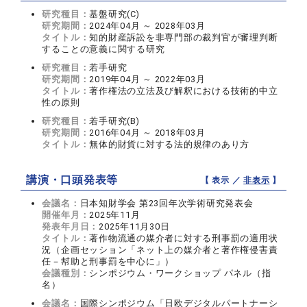
研究種目：
基盤研究(C)
研究期間：
2024年04月 ～ 2028年03月
タイトル：
知的財産訴訟を非専門部の裁判官が審理判断
することの意義に関する研究
研究種目：
若手研究
研究期間：
2019年04月 ～ 2022年03月
タイトル：
著作権法の立法及び解釈における技術的中立
性の原則
研究種目：
若手研究(B)
研究期間：
2016年04月 ～ 2018年03月
タイトル：
無体的財貨に対する法的規律のあり方
講演・口頭発表等
【 表示 ／
非表示
】
会議名：
日本知財学会 第23回年次学術研究発表会
開催年月：
2025年11月
発表年月日：
2025年11月30日
タイトル：
著作物流通の媒介者に対する刑事罰の適用状
況（企画セッション「ネット上の媒介者と著作権侵害責
任－幇助と刑事罰を中心に」）
会議種別：
シンポジウム・ワークショップ パネル（指
名）
会議名：
国際シンポジウム「日欧デジタルパートナーシ