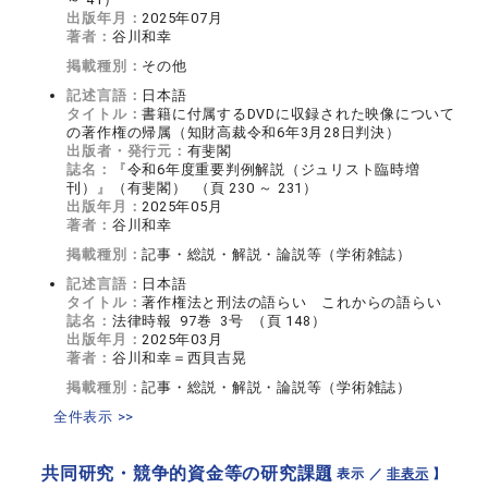
出版年月：
2025年07月
著者：
谷川和幸
掲載種別：
その他
記述言語：
日本語
タイトル：
書籍に付属するDVDに収録された映像について
の著作権の帰属（知財高裁令和6年3月28日判決）
出版者・発行元：
有斐閣
誌名：
『令和6年度重要判例解説（ジュリスト臨時増
刊）』（有斐閣） （頁 230 ～ 231）
出版年月：
2025年05月
著者：
谷川和幸
掲載種別：
記事・総説・解説・論説等（学術雑誌）
記述言語：
日本語
タイトル：
著作権法と刑法の語らい これからの語らい
誌名：
法律時報 97巻 3号 （頁 148）
出版年月：
2025年03月
著者：
谷川和幸＝西貝吉晃
掲載種別：
記事・総説・解説・論説等（学術雑誌）
全件表示 >>
共同研究・競争的資金等の研究課題
【 表示 ／
非表示
】