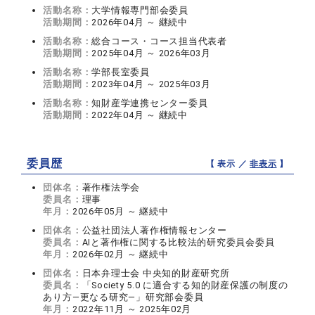
活動名称：
大学情報専門部会委員
活動期間：
2026年04月 ～ 継続中
活動名称：
総合コース・コース担当代表者
活動期間：
2025年04月 ～ 2026年03月
活動名称：
学部長室委員
活動期間：
2023年04月 ～ 2025年03月
活動名称：
知財産学連携センター委員
活動期間：
2022年04月 ～ 継続中
委員歴
【 表示 ／
非表示
】
団体名：
著作権法学会
委員名：
理事
年月：
2026年05月 ～ 継続中
団体名：
公益社団法人著作権情報センター
委員名：
AIと著作権に関する比較法的研究委員会委員
年月：
2026年02月 ～ 継続中
団体名：
日本弁理士会 中央知的財産研究所
委員名：
「Society 5.0 に適合する知的財産保護の制度の
あり方―更なる研究―」研究部会委員
年月：
2022年11月 ～ 2025年02月