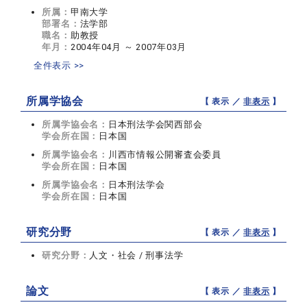
所属：
甲南大学
部署名：
法学部
職名：
助教授
年月：
2004年04月 ～ 2007年03月
全件表示 >>
所属学協会
【 表示 ／
非表示
】
所属学協会名：
日本刑法学会関西部会
学会所在国：
日本国
所属学協会名：
川西市情報公開審査会委員
学会所在国：
日本国
所属学協会名：
日本刑法学会
学会所在国：
日本国
研究分野
【 表示 ／
非表示
】
研究分野：
人文・社会 / 刑事法学
論文
【 表示 ／
非表示
】