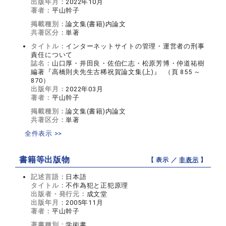
出版年月：
2022年10月
著者：
平山幹子
掲載種別：
論文集(書籍)内論文
共著区分：
単著
タイトル：
インターネットサイトの管理・運営者の刑事
責任について
誌名：
山口厚・井田良・佐伯仁志・松原芳博・仲道祐樹
編著『高橋則夫先生古稀祝賀論文集(上)』 （頁 855 ～
870）
出版年月：
2022年03月
著者：
平山幹子
掲載種別：
論文集(書籍)内論文
共著区分：
単著
全件表示 >>
書籍等出版物
【 表示 ／
非表示
】
記述言語：
日本語
タイトル：
不作為犯と正犯原理
出版者・発行元：
成文堂
出版年月：
2005年11月
著者：
平山幹子
著書種別：
学術書