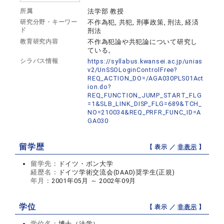
所属
法学部 教授
研究分野・キーワー
不作為犯, 共犯, 刑事政策, 刑法, 経済
ド
刑法
教育研究内容
不作為犯論や共犯論について研究し
ている。
シラバス情報
https://syllabus.kwansei.ac.jp/unias
v2/UnSSOLoginControlFree?
REQ_ACTION_DO=/AGA030PLS01Act
ion.do?
REQ_FUNCTION_JUMP_START_FLG
=1&SLB_LINK_DISP_FLG=689&TCH_
NO=210034&REQ_PRFR_FUNC_ID=A
GA030
留学歴
【 表示 ／
非表示
】
留学先：
ドイツ・ボン大学
経歴名：
ドイツ学術交流会(DAAD)奨学生(正規)
年月：
2001年05月 ～ 2002年09月
学位
【 表示 ／
非表示
】
学位名：
博士（法学）