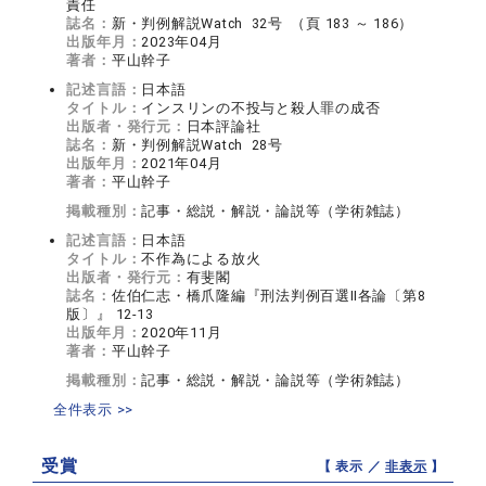
責任
誌名：
新・判例解説Watch 32号 （頁 183 ～ 186）
出版年月：
2023年04月
著者：
平山幹子
記述言語：
日本語
タイトル：
インスリンの不投与と殺人罪の成否
出版者・発行元：
日本評論社
誌名：
新・判例解説Watch 28号
出版年月：
2021年04月
著者：
平山幹子
掲載種別：
記事・総説・解説・論説等（学術雑誌）
記述言語：
日本語
タイトル：
不作為による放火
出版者・発行元：
有斐閣
誌名：
佐伯仁志・橋爪隆編『刑法判例百選Ⅱ各論〔第8
版〕』 12-13
出版年月：
2020年11月
著者：
平山幹子
掲載種別：
記事・総説・解説・論説等（学術雑誌）
全件表示 >>
受賞
【 表示 ／
非表示
】