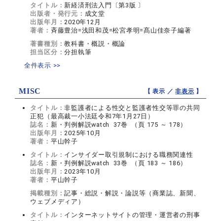
タイトル：
新経済刑法入門〔第3版 〕
出版者・発行元：
成文堂
出版年月：
2020年12月
著者：
斉藤豊治=浅田和茂=松宮孝明=髙山佳奈子編著
著書種別：
教科書・概説・概論
担当区分：
分担執筆
全件表示 >>
MISC
【 表示 ／
非表示
】
タイトル：
非監護者による性交と監護者性交等罪の共同
正犯（最高裁一小法廷令和7年1月27日）
誌名：
新・判例解説watch 37巻 （頁 175 ～ 178）
出版年月：
2025年10月
著者：
平山幹子
タイトル：
インサイダー取引規制における職務関連性
誌名：
新・判例解説watch 33巻 （頁 183 ～ 186）
出版年月：
2023年10月
著者：
平山幹子
掲載種別：
記事・総説・解説・論説等（商業誌、新聞、
ウェブメディア）
タイトル：
インターネットサイトの管理・運営者の刑事