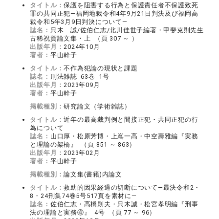
タイトル：
保護を阻害する行為と保護責任者不保護致死
罪の共同正犯―福岡地裁令和4年9月21日判決及び福岡高
裁令和5年3月9日判決について―
誌名：
只木 誠/佐伯仁志/北川佳世子編著・甲斐克則先生
古稀祝賀論文集・上 （頁 307 ～ ）
出版年月：
2024年10月
著者：
平山幹子
タイトル：
不作為犯論の現状と課題
誌名：
刑法雑誌 63巻 1号
出版年月：
2023年09月
著者：
平山幹子
掲載種別：
研究論文（学術雑誌）
タイトル：
近年の最高裁判例と間接正犯・共同正犯の行
為について
誌名：
山口厚・松原芳博・上嶌一高・中空壽雅編『実務
と理論の架橋』 （頁 851 ～ 863）
出版年月：
2023年02月
著者：
平山幹子
掲載種別：
論文集(書籍)内論文
タイトル：
救助的因果経過の切断について―最決令和2・
8・24刑集74巻5号517頁を素材に―
誌名：
佐伯仁志・高橋則夫・只木誠・松宮孝明編『刑事
法の理論と実務④』 4号 （頁 77 ～ 96）