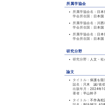
所属学協会
所属学協会名：
日本
学会所在国：
日本国
所属学協会名：
川西
学会所在国：
日本国
所属学協会名：
日本
学会所在国：
日本国
研究分野
研究分野：
人文・社会
論文
タイトル：
保護を阻
誌名：
只木 誠/佐伯
出版年月：
2024年1
著者：
平山幹子
タイトル：
不作為犯
誌名：
刑法雑誌 63