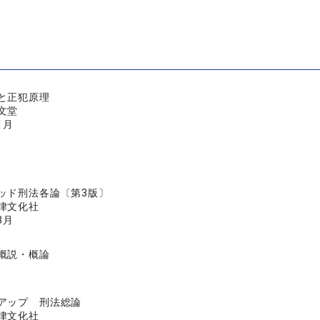
と正犯原理
文堂
1月
ッド刑法各論〔第3版〕
律文化社
3月
概説・概論
アップ 刑法総論
律文化社