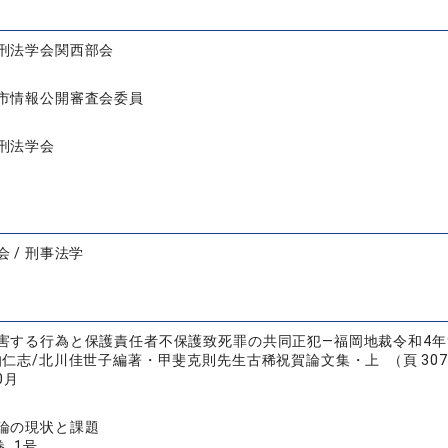
刑法学会関西部会
市情報公開審査会委員
刑法学会
 / 刑事法学
害する行為と保護責任者不保護致死罪の共同正犯―福岡地裁令和4年9
仁志/北川佳世子編著・甲斐克則先生古稀祝賀論文集・上 （頁 307 
0月
論の現状と課題
巻 1号