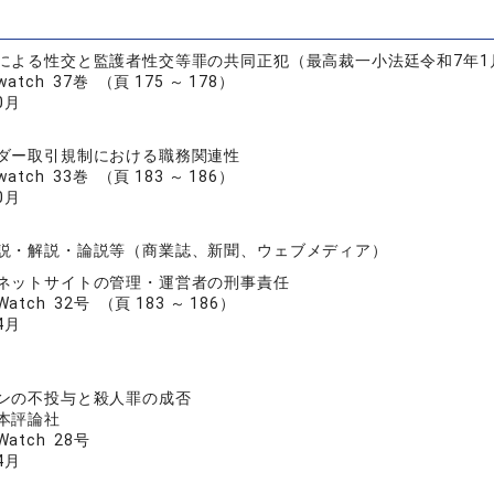
による性交と監護者性交等罪の共同正犯（最高裁一小法廷令和7年1
tch 37巻 （頁 175 ～ 178）
0月
ダー取引規制における職務関連性
tch 33巻 （頁 183 ～ 186）
0月
説・解説・論説等（商業誌、新聞、ウェブメディア）
ネットサイトの管理・運営者の刑事責任
tch 32号 （頁 183 ～ 186）
4月
ンの不投与と殺人罪の成否
本評論社
atch 28号
4月