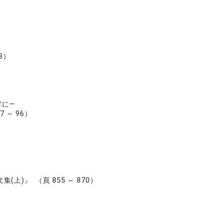
3）
材に―
～ 96）
』 （頁 855 ～ 870）