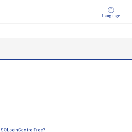
Language
nSSOLoginControlFree?