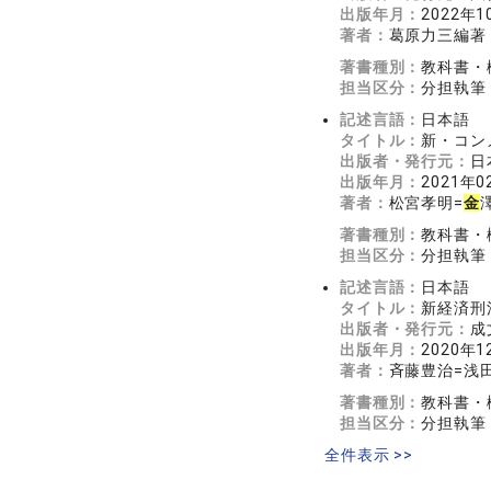
出版年月：
2022年1
著者：
葛原力三編著
著書種別：
教科書・
担当区分：
分担執筆
記述言語：
日本語
タイトル：
新・コン
出版者・発行元：
日
出版年月：
2021年0
著者：
松宮孝明=
金
著書種別：
教科書・
担当区分：
分担執筆
記述言語：
日本語
タイトル：
新経済刑
出版者・発行元：
成
出版年月：
2020年1
著者：
斉藤豊治=浅
著書種別：
教科書・
担当区分：
分担執筆
全件表示 >>