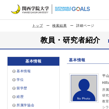
トップ
検索結果
詳細ページ
教員・研究者紹介
基本情報
基本情報
基本情報
平
学位
HI
留学歴
所属
研究
経歴
教育
所属学協会
シラ