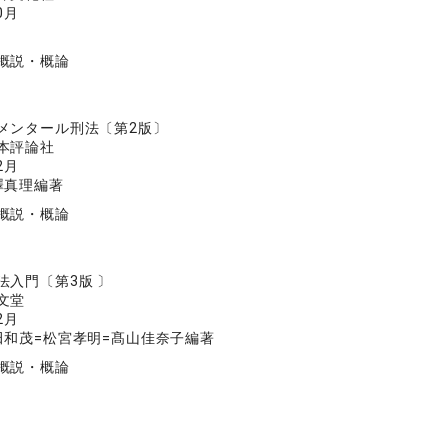
0月
概説・概論
メンタール刑法〔第2版〕
本評論社
2月
澤真理編著
概説・概論
法入門〔第3版 〕
文堂
2月
田和茂=松宮孝明=髙山佳奈子編著
概説・概論