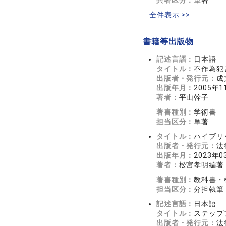
共著区分：
単著
全件表示 >>
書籍等出版物
記述言語：
日本語
タイトル：
不作為犯
出版者・発行元：
成
出版年月：
2005年1
著者：
平山幹子
著書種別：
学術書
担当区分：
単著
タイトル：
ハイブリ
出版者・発行元：
法
出版年月：
2023年0
著者：
松宮孝明編著
著書種別：
教科書・
担当区分：
分担執筆
記述言語：
日本語
タイトル：
ステップ
出版者・発行元：
法