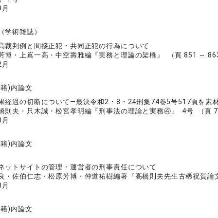
9月
（学術雑誌）
高裁判例と間接正犯・共同正犯の行為について
博・上嶌一高・中空壽雅編『実務と理論の架橋』 （頁 851 ～ 86
2月
書籍)内論文
果経過の切断について―最決令和2・8・24刑集74巻5号517頁を素
則夫・只木誠・松宮孝明編『刑事法の理論と実務④』 4号 （頁 77 
0月
書籍)内論文
ネットサイトの管理・運営者の刑事責任について
・佐伯仁志・松原芳博・仲道祐樹編著『高橋則夫先生古稀祝賀論文集(上)
3月
書籍)内論文