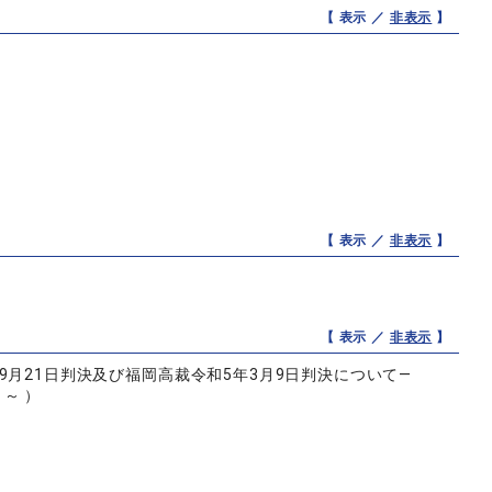
【 表示 ／
非表示
】
【 表示 ／
非表示
】
【 表示 ／
非表示
】
月21日判決及び福岡高裁令和5年3月9日判決について―
～ ）