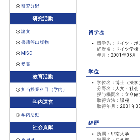
研究分野
研究活動
論文
留学歴
書籍等出版物
留学先：
ドイツ・ボ
経歴名：
ドイツ学術交
MISC
年月：
2001年05月 
受賞
学位
教育活動
学位名：
博士（法学
分野名：
人文・社会 
担当授業科目（学内）
授与機関名：
立命館
取得方法：
課程
学内運営
取得年月：
2001年0
学内活動
経歴
社会貢献
所属：
甲南大学
部署名：
法学部