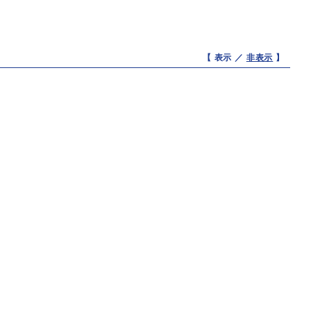
【 表示 ／
非表示
】