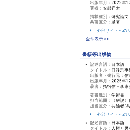
出版年月：
2022年1
著者：
安部祥太
掲載種別：
研究論文
共著区分：
単著
外部サイトへの
全件表示 >>
書籍等出版物
記述言語：
日本語
タイトル：
日韓刑事
出版者・発行元：
信
出版年月：
2025年1
著者：
指宿信＝李東
著書種別：
学術書
担当範囲：
《解説》
担当区分：
共編者(
外部サイトへの
記述言語：
日本語
タイトル：
人権と民