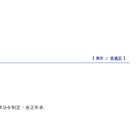
【 表示 ／
非表示
】
事法令制定・改正年表