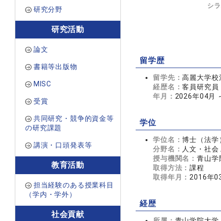
シラ
研究分野
研究活動
論文
留学歴
書籍等出版物
留学先：
高麗大学校
MISC
経歴名：
客員研究員
年月：
2026年04月
受賞
共同研究・競争的資金等
学位
の研究課題
学位名：
博士（法学
講演・口頭発表等
分野名：
人文・社会 
授与機関名：
青山学
教育活動
取得方法：
課程
取得年月：
2016年0
担当経験のある授業科目
（学内・学外）
経歴
社会貢献
所属：
青山学院大学