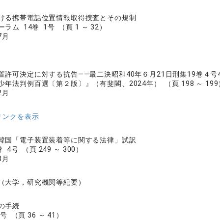
ける携帯電話位置情報取得捜査とその規制
ム 14巻 1号 （頁 1 ～ 32）
7月
置許可決定に対する抗告——最二決昭和40年６月21日刑集19巻４号4
年法判例百選〔第２版〕』（有斐閣、2024年） （頁 198 ～ 199
2月
リンクを表示
韓国「電子装置装着等に関する法律」試訳
 4号 （頁 249 ～ 300）
3月
（大学，研究機関等紀要）
の手続
号 （頁 36 ～ 41）