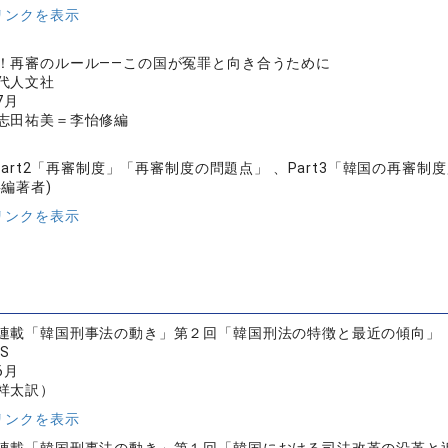
リンクを表示
！再審のルール——この国が冤罪と向き合うために
代人文社
7月
志田祐美＝李怡修編
、Part2「再審制度」「再審制度の問題点」 、Part3「韓国の再審制
共編著者)
リンクを表示
連載「韓国刑事法の動き」第２回「韓国刑法の特徴と最近の傾向」
S
6月
祥太訳）
リンクを表示