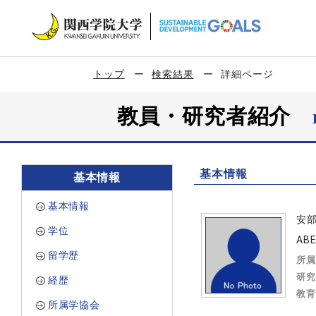
トップ
検索結果
詳細ページ
教員・研究者紹介
基本情報
基本情報
基本情報
安
学位
ABE
留学歴
所属
研究
経歴
教育
所属学協会