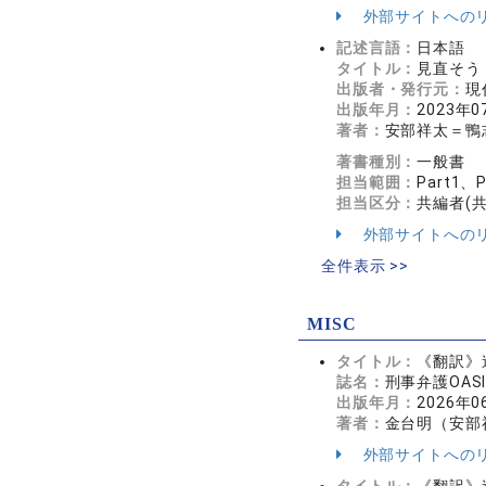
外部サイトへの
記述言語：
日本語
タイトル：
見直そう
出版者・発行元：
現
出版年月：
2023年0
著者：
安部祥太＝鴨
著書種別：
一般書
担当範囲：
Part1
担当区分：
共編者(
外部サイトへの
全件表示 >>
MISC
タイトル：
《翻訳》
誌名：
刑事弁護OASI
出版年月：
2026年0
著者：
金台明（安部
外部サイトへの