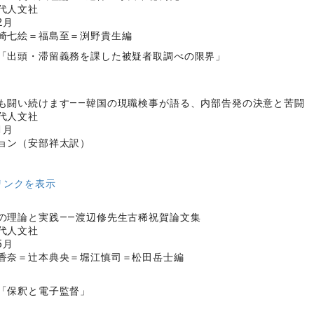
代人文社
2月
崎七絵＝福島至＝渕野貴生編
「出頭・滞留義務を課した被疑者取調べの限界」
も闘い続けます——韓国の現職検事が語る、内部告発の決意と苦闘
代人文社
1月
ョン（安部祥太訳）
リンクを表示
の理論と実践——渡辺修先生古稀祝賀論文集
代人文社
5月
香奈＝辻本典央＝堀江慎司＝松田岳士編
「保釈と電子監督」