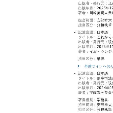
出版者・発行元：
現
出版年月：
2025年1
著者：
川崎英明＝豊
担当範囲：
安部祥太
担当区分：
分担執筆
記述言語：
日本語
タイトル：
これから
出版者・発行元：
現
出版年月：
2025年1
著者：
イム・ウンジ
担当区分：
単訳
外部サイトへの
記述言語：
日本語
タイトル：
刑事司法
出版者・発行元：
現
出版年月：
2024年0
著者：
宇藤崇＝笹倉
著書種別：
学術書
担当範囲：
安部祥太
担当区分：
分担執筆