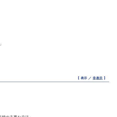
度」
【 表示 ／
非表示
】