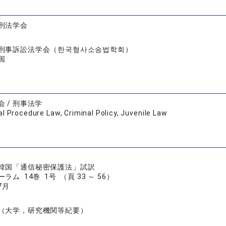
刑法学会
刑事訴訟法学会（한국형사소송법학회）
国
 / 刑事法学
al Procedure Law, Criminal Policy, Juvenile Law
韓国「通信秘密保護法」試訳
ム 14巻 1号 （頁 33 ～ 56）
7月
（大学，研究機関等紀要）