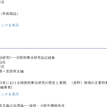
2月
（学術雑誌）
リンクを表示
法研究Ⅰ——日韓刑事法研究会記録集
山社
2月
熹＝安部祥太編
日本における韓国刑事法研究の歴史と展開、《資料》韓国の主要刑
共編著者)
リンクを表示
主主義の法理論——追悼・小田中聰樹先生