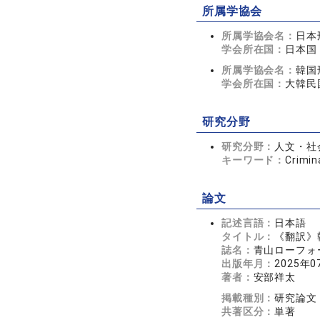
所属学協会
所属学協会名：
日本
学会所在国：
日本国
所属学協会名：
韓国
学会所在国：
大韓民
研究分野
研究分野：
人文・社会
キーワード：
Crimin
論文
記述言語：
日本語
タイトル：
《翻訳》
誌名：
青山ローフォーラ
出版年月：
2025年0
著者：
安部祥太
掲載種別：
研究論文
共著区分：
単著