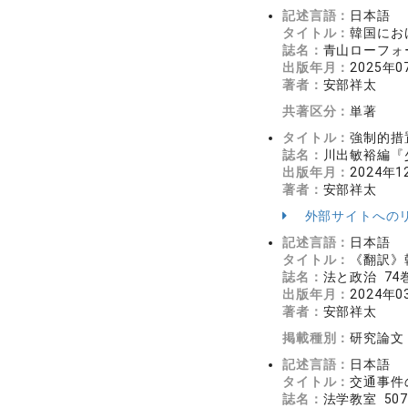
記述言語：
日本語
タイトル：
韓国にお
誌名：
青山ローフォーラ
出版年月：
2025年0
著者：
安部祥太
共著区分：
単著
タイトル：
強制的措
誌名：
川出敏裕編『少
出版年月：
2024年1
著者：
安部祥太
外部サイトへの
記述言語：
日本語
タイトル：
《翻訳》
誌名：
法と政治 74巻
出版年月：
2024年0
著者：
安部祥太
掲載種別：
研究論文
記述言語：
日本語
タイトル：
交通事件
誌名：
法学教室 507