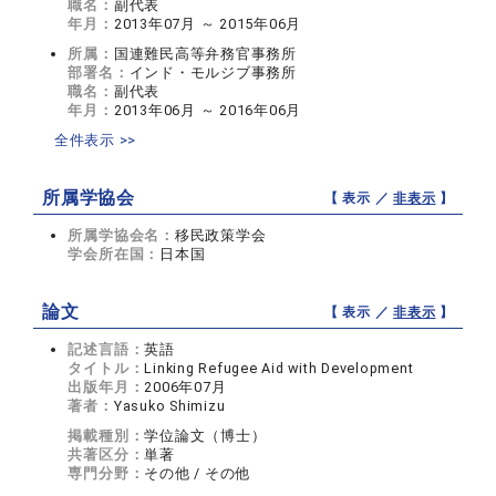
職名：
副代表
年月：
2013年07月 ～ 2015年06月
所属：
国連難民高等弁務官事務所
部署名：
インド・モルジブ事務所
職名：
副代表
年月：
2013年06月 ～ 2016年06月
全件表示 >>
所属学協会
【 表示 ／
非表示
】
所属学協会名：
移民政策学会
学会所在国：
日本国
論文
【 表示 ／
非表示
】
記述言語：
英語
タイトル：
Linking Refugee Aid with Development
出版年月：
2006年07月
著者：
Yasuko Shimizu
掲載種別：
学位論文（博士）
共著区分：
単著
専門分野：
その他 / その他