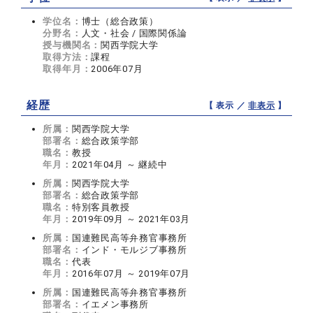
学位名：
博士（総合政策）
分野名：
人文・社会 / 国際関係論
授与機関名：
関西学院大学
取得方法：
課程
取得年月：
2006年07月
経歴
【 表示 ／
非表示
】
所属：
関西学院大学
部署名：
総合政策学部
職名：
教授
年月：
2021年04月 ～ 継続中
所属：
関西学院大学
部署名：
総合政策学部
職名：
特別客員教授
年月：
2019年09月 ～ 2021年03月
所属：
国連難民高等弁務官事務所
部署名：
インド・モルジブ事務所
職名：
代表
年月：
2016年07月 ～ 2019年07月
所属：
国連難民高等弁務官事務所
部署名：
イエメン事務所