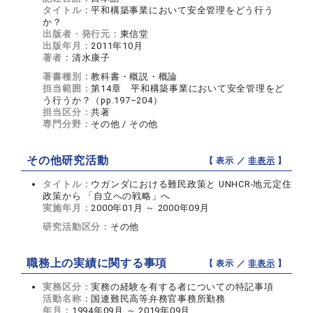
タイトル：
平和構築事業において安全管理をどう行う
か？
出版者・発行元：
東信堂
出版年月：
2011年10月
著者：
清水康子
著書種別：
教科書・概説・概論
担当範囲：
第14章 平和構築事業において安全管理をど
う行うか？（pp.197–204）
担当区分：
共著
専門分野：
その他 / その他
その他研究活動
【 表示 ／
非表示
】
タイトル：
ウガンダにおける難民政策と UNHCR-地元定住
政策から 「自立への戦略」へ
実施年月：
2000年01月 ～ 2000年09月
研究活動区分：
その他
職務上の実績に関する事項
【 表示 ／
非表示
】
実務区分：
実務の経験を有する者についての特記事項
活動名称：
国連難民高等弁務官事務所勤務
年月：
1994年09月 ～ 2019年09月