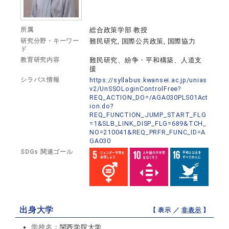
所属
総合政策学部 教授
研究分野・キーワー
難民研究, 国際公共政策, 国際協力
ド
教育研究内容
難民研究、紛争・平和構築、人道支
援
シラバス情報
https://syllabus.kwansei.ac.jp/unias
v2/UnSSOLoginControlFree?
REQ_ACTION_DO=/AGA030PLS01Act
ion.do?
REQ_FUNCTION_JUMP_START_FLG
=1&SLB_LINK_DISP_FLG=689&TCH_
NO=210041&REQ_PRFR_FUNC_ID=A
GA030
SDGs 関連ゴール
出身大学
【 表示 ／
非表示
】
学校名：
関西学院大学