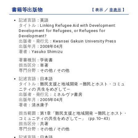
書籍等出版物
【 表示 ／
非表示
】
記述言語：
英語
タイトル：
Linking Refugee Aid with Development:
Development for Refugees, or Refugees for
Development?
出版者・発行元：
Kwansei Gakuin University Press
出版年月：
2008年04月
著者：
Yasuko Shimizu
著書種別：
学術書
担当区分：
単著
専門分野：
その他 / その他
記述言語：
日本語
タイトル：
難民支援と地域開発 —難民とホスト・コミュ
ニティの 共生をめざして—
出版者・発行元：
ミネルヴァ書房
出版年月：
2005年04月
著者：
清水康子
担当範囲：
第1章「難民支援と地域開発 —難民とホスト・
コミュニティの共生をめざして—」（pp.10–43）
担当区分：
共著
専門分野：
その他 / その他
記述言語：
日本語