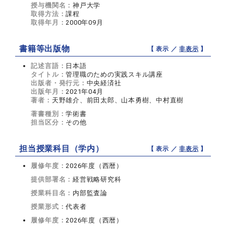
授与機関名：
神戸大学
取得方法：
課程
取得年月：
2000年09月
書籍等出版物
【 表示 ／
非表示
】
記述言語：
日本語
タイトル：
管理職のための実践スキル講座
出版者・発行元：
中央経済社
出版年月：
2021年04月
著者：
天野雄介、前田太郎、山本勇樹、中村直樹
著書種別：
学術書
担当区分：
その他
担当授業科目（学内）
【 表示 ／
非表示
】
履修年度：
2026年度（西暦）
提供部署名：
経営戦略研究科
授業科目名：
内部監査論
授業形式：
代表者
履修年度：
2026年度（西暦）