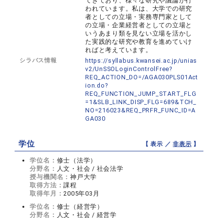
てきており、様々な研究や議論が行
われています。私は、大学での研究
者としての立場・実務専門家として
の立場・企業経営者としての立場と
いうあまり類を見ない立場を活かし
た実践的な研究や教育を進めていけ
ればと考えています。
シラバス情報
https://syllabus.kwansei.ac.jp/unias
v2/UnSSOLoginControlFree?
REQ_ACTION_DO=/AGA030PLS01Act
ion.do?
REQ_FUNCTION_JUMP_START_FLG
=1&SLB_LINK_DISP_FLG=689&TCH_
NO=216023&REQ_PRFR_FUNC_ID=A
GA030
学位
【 表示 ／
非表示
】
学位名：
修士（法学）
分野名：
人文・社会 / 社会法学
授与機関名：
神戸大学
取得方法：
課程
取得年月：
2005年03月
学位名：
修士（経営学）
分野名：
人文・社会 / 経営学