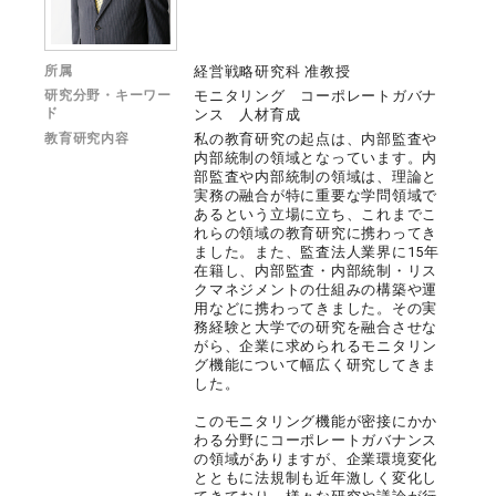
所属
経営戦略研究科 准教授
研究分野・キーワー
モニタリング コーポレートガバナ
ド
ンス 人材育成
教育研究内容
私の教育研究の起点は、内部監査や
内部統制の領域となっています。内
部監査や内部統制の領域は、理論と
実務の融合が特に重要な学問領域で
あるという立場に立ち、これまでこ
れらの領域の教育研究に携わってき
ました。また、監査法人業界に15年
在籍し、内部監査・内部統制・リス
クマネジメントの仕組みの構築や運
用などに携わってきました。その実
務経験と大学での研究を融合させな
がら、企業に求められるモニタリン
グ機能について幅広く研究してきま
した。
このモニタリング機能が密接にかか
わる分野にコーポレートガバナンス
の領域がありますが、企業環境変化
とともに法規制も近年激しく変化し