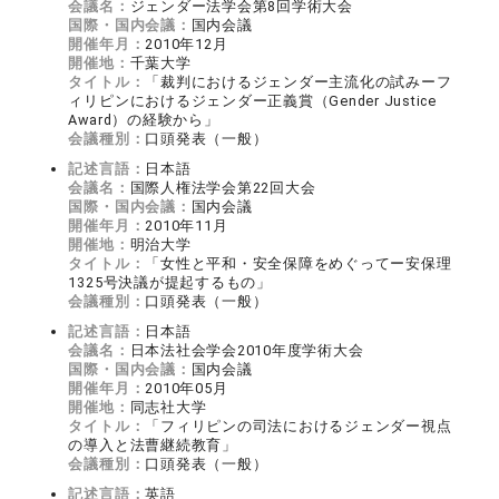
会議名：
ジェンダー法学会第8回学術大会
国際・国内会議：
国内会議
開催年月：
2010年12月
開催地：
千葉大学
タイトル：
「裁判におけるジェンダー主流化の試みーフ
ィリピンにおけるジェンダー正義賞（Gender Justice
Award）の経験から」
会議種別：
口頭発表（一般）
記述言語：
日本語
会議名：
国際人権法学会第22回大会
国際・国内会議：
国内会議
開催年月：
2010年11月
開催地：
明治大学
タイトル：
「女性と平和・安全保障をめぐってー安保理
1325号決議が提起するもの」
会議種別：
口頭発表（一般）
記述言語：
日本語
会議名：
日本法社会学会2010年度学術大会
国際・国内会議：
国内会議
開催年月：
2010年05月
開催地：
同志社大学
タイトル：
「フィリピンの司法におけるジェンダー視点
の導入と法曹継続教育」
会議種別：
口頭発表（一般）
記述言語：
英語