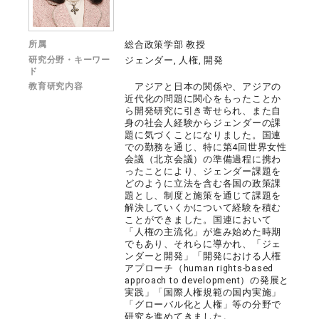
所属
総合政策学部 教授
研究分野・キーワー
ジェンダー, 人権, 開発
ド
教育研究内容
アジアと日本の関係や、アジアの
近代化の問題に関心をもったことか
ら開発研究に引き寄せられ、また自
身の社会人経験からジェンダーの課
題に気づくことになりました。国連
での勤務を通じ、特に第4回世界女性
会議（北京会議）の準備過程に携わ
ったことにより、ジェンダー課題を
どのように立法を含む各国の政策課
題とし、制度と施策を通じて課題を
解決していくかについて経験を積む
ことができました。国連において
「人権の主流化」が進み始めた時期
でもあり、それらに導かれ、「ジェ
ンダーと開発」「開発における人権
アプローチ（human rights-based
approach to development）の発展と
実践」「国際人権規範の国内実施」
「グローバル化と人権」等の分野で
研究を進めてきました。