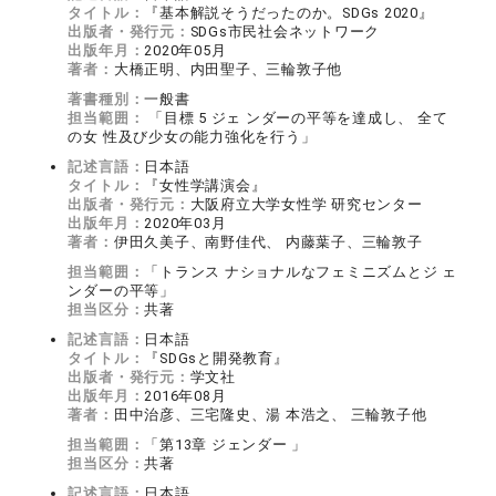
タイトル：
『基本解説そうだったのか。SDGs 2020』
出版者・発行元：
SDGs市民社会ネットワーク
出版年月：
2020年05月
著者：
大橋正明、内田聖子、三輪敦子他
著書種別：
一般書
担当範囲：
「目標 5 ジェ ンダーの平等を達成し、 全て
の女 性及び少女の能力強化を行う」
記述言語：
日本語
タイトル：
『女性学講演会』
出版者・発行元：
大阪府立大学女性学 研究センター
出版年月：
2020年03月
著者：
伊田久美子、南野佳代、 内藤葉子、三輪敦子
担当範囲：
「トランス ナショナルなフェミニズムとジ ェ
ンダーの平等」
担当区分：
共著
記述言語：
日本語
タイトル：
『SDGsと開発教育』
出版者・発行元：
学文社
出版年月：
2016年08月
著者：
田中治彦、三宅隆史、湯 本浩之、 三輪敦子他
担当範囲：
「第13章 ジェンダー 」
担当区分：
共著
記述言語：
日本語