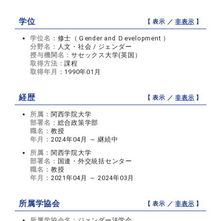
学位
【 表示 ／
非表示
】
学位名：
修士（Ｇender and Ｄevelopment ）
分野名：
人文・社会 / ジェンダー
授与機関名：
サセックス大学(英国）
取得方法：
課程
取得年月：
1990年01月
経歴
【 表示 ／
非表示
】
所属：
関西学院大学
部署名：
総合政策学部
職名：
教授
年月：
2024年04月 ～ 継続中
所属：
関西学院大学
部署名：
国連・外交統括センター
職名：
教授
年月：
2021年04月 ～ 2024年03月
所属学協会
【 表示 ／
非表示
】
所属学協会名：
ジェンダー法学会