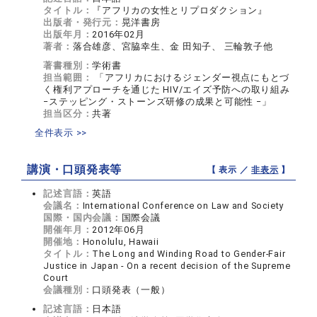
タイトル：
『アフリカの女性とリプロダクション』
出版者・発行元：
晃洋書房
出版年月：
2016年02月
著者：
落合雄彦、宮脇幸生、金 田知子、 三輪敦子他
著書種別：
学術書
担当範囲：
「アフリカにおけるジェンダー視点にもとづ
く権利アプローチを通じた HIV/エイズ予防への取り組み
−ステッピング・ストーンズ研修の成果と可能性 −」
担当区分：
共著
全件表示 >>
講演・口頭発表等
【 表示 ／
非表示
】
記述言語：
英語
会議名：
International Conference on Law and Society
国際・国内会議：
国際会議
開催年月：
2012年06月
開催地：
Honolulu, Hawaii
タイトル：
The Long and Winding Road to Gender-Fair
Justice in Japan - On a recent decision of the Supreme
Court
会議種別：
口頭発表（一般）
記述言語：
日本語