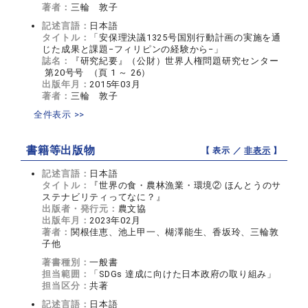
著者：
三輪 敦子
記述言語：
日本語
タイトル：
「安保理決議1325号国別行動計画の実施を通
じた成果と課題−フィリピンの経験から−」
誌名：
『研究紀要』（公財）世界人権問題研究センター
第20号号 （頁 1 ～ 26）
出版年月：
2015年03月
著者：
三輪 敦子
全件表示 >>
書籍等出版物
【 表示 ／
非表示
】
記述言語：
日本語
タイトル：
『世界の食・農林漁業・環境② ほんとうのサ
ステナビリティってなに？』
出版者・発行元：
農文協
出版年月：
2023年02月
著者：
関根佳恵、池上甲一、楜澤能生、香坂玲、三輪敦
子他
著書種別：
一般書
担当範囲：
「SDGs 達成に向けた日本政府の取り組み」
担当区分：
共著
記述言語：
日本語