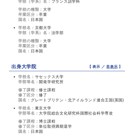
学部（学系）名：
フランス語学科
学校の種類：
大学
卒業区分：
卒業
国名：
日本国
学校名：
京都大学
学部（学系）名：
法学部
学校の種類：
大学
卒業区分：
卒業
国名：
日本国
出身大学院
【 表示 ／
非表示
】
学校名：
サセックス大学
学部等名：
開発学研究所
修了課程：
修士課程
修了区分：
修了
国名：
グレートブリテン・北アイルランド連合王国(英国)
学校名：
東京大学
学部等名：
大学院総合文化研究科国際社会科学専攻
修了課程：
博士課程
修了区分：
単位取得満期退学
国名：
日本国