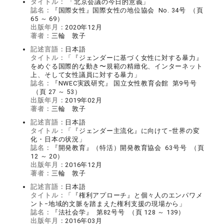
タイトル：
「北京会議の今日的意義」
誌名：
『国際女性』国際女性の地位協会 No. 34号 （頁
65 ～ 69）
出版年月：
2020年12月
著者：
三輪 敦子
記述言語：
日本語
タイトル：
「『ジェンダーに基づく女性に対する暴力』
をめぐる国際的な動き〜規範の精緻化、インターネット
上、そして女性議員に対する暴力」
誌名：
『NWEC実践研究』 国立女性教育会館 第9号号
（頁 27 ～ 53）
出版年月：
2019年02月
著者：
三輪 敦子
記述言語：
日本語
タイトル：
「『ジェンダー主流化』に向けて−世界の変
化・日本の状況」
誌名：
『開発教育』（特活）開発教育協会 63号号 （頁
12 ～ 20）
出版年月：
2016年12月
著者：
三輪 敦子
記述言語：
日本語
タイトル：
「『権利アプローチ』と個々人のエンパワメ
ント−地域的文脈を踏まえた権利支援の現場から」
誌名：
『法社会学』 第82号号 （頁 128 ～ 139）
出版年月：
2016年03月