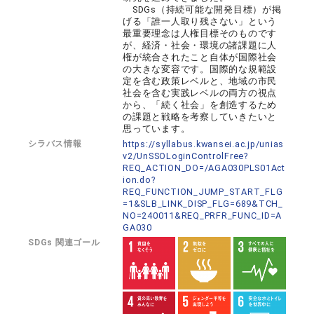
SDGs（持続可能な開発目標）が掲
げる「誰一人取り残さない」という
最重要理念は人権目標そのものです
が、経済・社会・環境の諸課題に人
権が統合されたこと自体が国際社会
の大きな変容です。国際的な規範設
定を含む政策レベルと、地域の市民
社会を含む実践レベルの両方の視点
から、「続く社会」を創造するため
の課題と戦略を考察していきたいと
思っています。
シラバス情報
https://syllabus.kwansei.ac.jp/unias
v2/UnSSOLoginControlFree?
REQ_ACTION_DO=/AGA030PLS01Act
ion.do?
REQ_FUNCTION_JUMP_START_FLG
=1&SLB_LINK_DISP_FLG=689&TCH_
NO=240011&REQ_PRFR_FUNC_ID=A
GA030
SDGs 関連ゴール