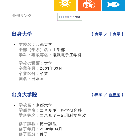
外部リンク
出身大学
【 表示 ／
非表示
】
学校名：
京都大学
学部（学系）名：
工学部
学科・専攻等名：
電気電子工学科
学校の種類：
大学
卒業年月：
2001年03月
卒業区分：
卒業
国名：
日本国
出身大学院
【 表示 ／
非表示
】
学校名：
京都大学
学部等名：
エネルギー科学研究科
学科等名：
エネルギー応用科学専攻
修了課程：
博士課程
修了年月：
2006年03月
修了区分：
修了