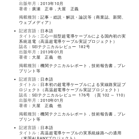
出版年月：
2013年10月
著者：
廣瀬 正幸，大屋 正義
掲載種別：
記事・総説・解説・論説等（商業誌、新聞、
ウェブメディア）
記述言語：
日本語
タイトル：
三心一括型超電導ケーブルによる国内初の実
系統送電（高温超電導ケーブル実証プロジェクト）
誌名：
SEIテクニカルレビュー 182号
出版年月：
2013年01月
著者：
大屋 正義 他
掲載種別：
機関テクニカルレポート，技術報告書，プレ
プリント等
記述言語：
日本語
タイトル：
日本初の超電導ケーブルによる実線路実証プ
ロジェクト（高温超電導ケーブル実証プロジェクト）
誌名：
SEIテクニカルレビュー 176号 （頁 102 ～ 110）
出版年月：
2010年01月
著者：
大屋 正義 他
掲載種別：
機関テクニカルレポート，技術報告書，プレ
プリント等
記述言語：
日本語
タイトル：
高温超電導ケーブルの実系統線路への適用
（米国ALBANYプロジェクト）