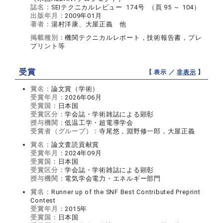
誌名：
SEIテクニカルレビュー 174号 （頁 95 ～ 104）
出版年月：
2009年01月
著者：
湯村洋康、大屋正義 他
掲載種別：
機関テクニカルレポート，技術報告書，プレ
プリント等
受賞
【 表示 ／
非表示
】
賞名：
論文賞（学術）
受賞年月：
2026年06月
受賞国：
日本国
受賞区分：
学会誌・学術雑誌による顕彰
授与機関：
低温工学・超電導学会
受賞者（グループ）：
寺尾悠，淵野修一郎，大屋正義
賞名：
論文査読貢献賞
受賞年月：
2024年09月
受賞国：
日本国
受賞区分：
学会誌・学術雑誌による顕彰
授与機関：
電気学会電力・エネルギー部門
賞名：
Runner up of the SNF Best Contributed Preprint
Contest
受賞年月：
2015年
受賞国：
日本国