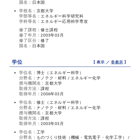
国名：
日本国
学校名：
京都大学
学部等名：
エネルギー科学研究科
学科等名：
エネルギー応用科学専攻
修了課程：
修士課程
修了年月：
2003年03月
修了区分：
修了
国名：
日本国
学位
【 表示 ／
非表示
】
学位名：
博士（エネルギー科学）
分野名：
ナノテク・材料 / エネルギー化学
授与機関名：
京都大学
取得方法：
課程
取得年月：
2006年03月
学位名：
修士（エネルギー科学）
分野名：
ナノテク・材料 / エネルギー化学
授与機関名：
京都大学
取得方法：
課程
取得年月：
2003年03月
学位名：
工学
分野名：
ものづくり技術（機械・電気電子・化学工学） /