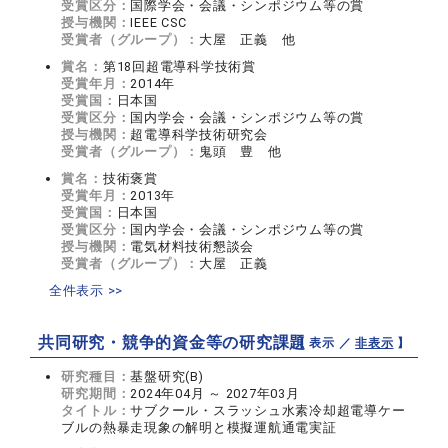
受賞区分：
国際学会・会議・シンポジウム等の賞
授与機関：
IEEE CSC
受賞者（グループ）：
大屋 正義 他
賞名：
第18回超電導科学技術賞
受賞年月：
2014年
受賞国：
日本国
受賞区分：
国内学会・会議・シンポジウム等の賞
授与機関：
超電導科学技術研究会
受賞者（グループ）：
鬼頭 豊 他
賞名：
技術褒賞
受賞年月：
2013年
受賞国：
日本国
受賞区分：
国内学会・会議・シンポジウム等の賞
授与機関：
電気材料技術懇談会
受賞者（グループ）：
大屋 正義
全件表示 >>
共同研究・競争的資金等の研究課題
【 表示 ／
非表示
】
研究種目：
基盤研究(B)
研究期間：
2024年04月 ～ 2027年03月
タイトル：
サブクール・スラッシュ水素冷却超電導ケー
ブルの熱暴走現象の解明と模擬運航通電実証