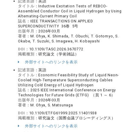
記述言語：
英語
タイトル：
Inductive Excitation Tests of REBCO-
Assembled Conductor Coil in Liquid Hydrogen by Using
Alternating-Current Primary Coil
誌名：
IEEE TRANSACTIONS ON APPLIED
SUPERCONDUCTIVITY 36巻 5号
出版年月：
2026年03月
著者：
M. Ohya, K. Shimada, T. Obuchi, T. Gotomyo, S.
Okabe, T. Suzuki, S. Imagawa, H. Kobayashi
DOI：
10.1109/TASC.2026.3670772
掲載種別：
研究論文（学術雑誌）
外部サイトへのリンクを表示
記述言語：
英語
タイトル：
Economic Feasibility Study of Liquid Neon-
Cooled High-Temperature Superconducting Cables
Utilizing Cold Energy of Liquid Hydrogen
誌名：
2025 IEEE International Conference on Energy
Technologies for Future Grids (ETFG) （頁 1 ～ 6）
出版年月：
2026年03月
著者：
M. Ohya, S. Matsunaga
DOI：
10.1109/ETFG61999.2025.11401938
掲載種別：
研究論文（国際会議プロシーディングス）
外部サイトへのリンクを表示