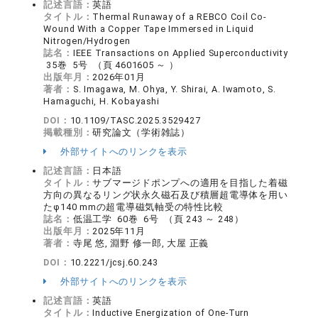
記述言語：
英語
タイトル：
Thermal Runaway of a REBCO Coil Co-
Wound With a Copper Tape Immersed in Liquid
Nitrogen/Hydrogen
誌名：
IEEE Transactions on Applied Superconductivity
35巻 5号 （頁 4601605 ～ ）
出版年月：
2026年01月
著者：
S. Imagawa, M. Ohya, Y. Shirai, A. Iwamoto, S.
Hamaguchi, H. Kobayashi
DOI：
10.1109/TASC.2025.3529427
掲載種別：
研究論文（学術雑誌）
外部サイトへのリンクを表示
記述言語：
日本語
タイトル：
サブマージドポンプへの適用を目指した着磁
方向の異なるリング状永久磁石及び積層超電導体を用い
たφ140 mmの超電導磁気軸受の特性比較
誌名：
低温工学 60巻 6号 （頁 243 ～ 248）
出版年月：
2025年11月
著者：
寺尾 悠, 淵野 修一郎, 大屋 正義
DOI：
10.2221/jcsj.60.243
外部サイトへのリンクを表示
記述言語：
英語
タイトル：
Inductive Energization of One-Turn