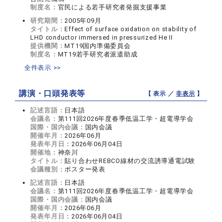
制度名：
官民による若手研究者発掘支援事業
研究期間：
2005年09月
タイトル：
Effect of surface oxidation on stability of
LHD conductor immersed in pressurized He II
提供機関：
MT19国内準備委員会
制度名：
MT19若手研究者派遣助成
全件表示 >>
講演・口頭発表等
【 表示 ／
非表示
】
記述言語：
日本語
会議名：
第111回2026年度春季低温工学・超電導学会
国際・国内会議：
国内会議
開催年月：
2026年06月
発表年月日：
2026年06月04日
開催地：
神奈川
タイトル：
貼り合わせREBCO線材の交流誘導通電試験
会議種別：
ポスター発表
記述言語：
日本語
会議名：
第111回2026年度春季低温工学・超電導学会
国際・国内会議：
国内会議
開催年月：
2026年06月
発表年月日：
2026年06月04日