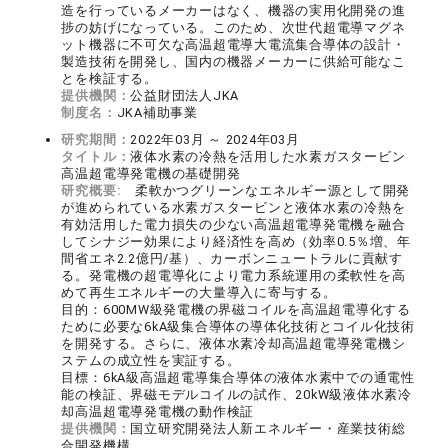
造を行っているメーカーはなく、機器の実用化開発の進
捗の妨げになっている。このため、次世代超電導マグネ
ット機器に不可欠な高温超電導大電流集合導体の設計・
製造技術を開発し、国内の機器メーカーに供給可能なこ
とを検証する。
提供機関：
公益財団法人JKA
制度名：
JKA補助事業
研究期間：
2022年03月 ～ 2024年03月
タイトル：
液体水素の冷熱を活用した水素ガスタービン
高温超電導発電機の基礎開発
研究概要:
柔軟かつグリーンなエネルギー源として開発
が進められている水素ガスタービンと液体水素の冷熱を
有効活用した電力損失の少ない高温超電導発電機を融合
してシナジー効果により経済性を高め（効率0.5％増、年
間省エネ2.2億円/基）、カーボンニュートラルに貢献す
る。発電機の超電導化により電力系統運用の柔軟性を高
めて再生エネルギーの大量導入に寄与する。
目的：600MW級発電機の界磁コイルを高温超電導化する
ために必要な6kA級集合導体の導体化技術とコイル化技術
を開発する。さらに、液体水素冷却高温超電導発電機シ
ステムの成立性を実証する。
目標：6kA級高温超電導集合導体の液体水素中での通電性
能の検証、界磁モデルコイルの試作、20kW級液体水素冷
却高温超電導発電機の動作検証
提供機関：
国立研究開発法人新エネルギー・産業技術総
合開発機構