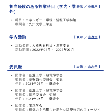
担当経験のある授業科目（学内・学
【 表示 ／
非表示
】
外）
科目：
エネルギー・環境・情報工学特論
機関名：
九州大学工学府
学内活動
【 表示 ／
非表示
】
活動名称：
人権教育科目・運営委員
活動期間：
2022年04月 ～ 2023年03月
委員歴
【 表示 ／
非表示
】
団体名：
低温工学・超電導学会
委員名：
基盤強化委員会 委員
年月：
2024年06月 ～ 継続中
団体名：
低温工学・超電導学会
委員名：
庶務委員会 委員
年月：
2024年06月 ～ 継続中
団体名：
電気学会
委員名：
磁気力を活用した新たな環境技術のフィージビ