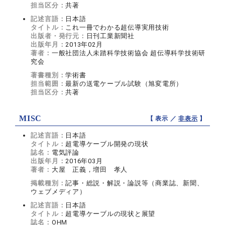
担当区分：
共著
記述言語：
日本語
タイトル：
これ一冊でわかる超伝導実用技術
出版者・発行元：
日刊工業新聞社
出版年月：
2013年02月
著者：
一般社団法人未踏科学技術協会 超伝導科学技術研
究会
著書種別：
学術書
担当範囲：
最新の送電ケーブル試験（旭変電所）
担当区分：
共著
MISC
【 表示 ／
非表示
】
記述言語：
日本語
タイトル：
超電導ケーブル開発の現状
誌名：
電気評論
出版年月：
2016年03月
著者：
大屋 正義，増田 孝人
掲載種別：
記事・総説・解説・論説等（商業誌、新聞、
ウェブメディア）
記述言語：
日本語
タイトル：
超電導ケーブルの現状と展望
誌名：
OHM