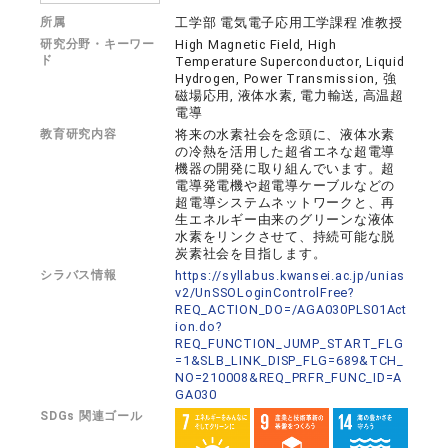
所属
工学部 電気電子応用工学課程 准教授
研究分野・キーワー
High Magnetic Field, High
ド
Temperature Superconductor, Liquid
Hydrogen, Power Transmission, 強
磁場応用, 液体水素, 電力輸送, 高温超
電導
教育研究内容
将来の水素社会を念頭に、液体水素
の冷熱を活用した超省エネな超電導
機器の開発に取り組んでいます。超
電導発電機や超電導ケーブルなどの
超電導システムネットワークと、再
生エネルギー由来のグリーンな液体
水素をリンクさせて、持続可能な脱
炭素社会を目指します。
シラバス情報
https://syllabus.kwansei.ac.jp/unias
v2/UnSSOLoginControlFree?
REQ_ACTION_DO=/AGA030PLS01Act
ion.do?
REQ_FUNCTION_JUMP_START_FLG
=1&SLB_LINK_DISP_FLG=689&TCH_
NO=210008&REQ_PRFR_FUNC_ID=A
GA030
SDGs 関連ゴール