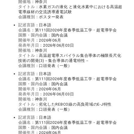
開催地：
神奈川
タイトル：
水素ガスの液化 と液化水素中における高温超
電導線材の交流誘導通電試験
会議種別：
ポスター発表
記述言語：
日本語
会議名：
第111回2026年度春季低温工学・超電導学会
国際・国内会議：
国内会議
開催年月：
2026年06月
発表年月日：
2026年06月03日
開催地：
神奈川
タイトル：
高温超電導スパイラル集合導体の極限長尺化
技術の開発(3)－集合導体の通電特性－
会議種別：
口頭発表（一般）
記述言語：
日本語
会議名：
第111回2026年度春季低温工学・超電導学会
国際・国内会議：
国内会議
開催年月：
2026年06月
発表年月日：
2026年06月03日
開催地：
神奈川
タイトル：
劣化したREBCO線の高負荷域のE-J特性
会議種別：
口頭発表（一般）
記述言語：
日本語
会議名：
第111回2026年度春季低温工学・超電導学会
国際・国内会議：
国内会議
開催年月：
2026年06月