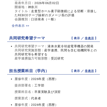
発表年月日：
2026年06月02日
開催地：
神奈川
タイトル：
走査型ホール素子顕微鏡による切断・溶接し
たREBCOテープ線材のダメージ長の評価
会議種別：
口頭発表（一般）
全件表示 >>
共同研究希望テーマ
【 表示 ／
非表示
】
共同研究希望テーマ：
液体水素冷却超電導機器の開発
共同研究実施形態：
産学連携、民間を含む他機関等との
共同研究等を希望する
産学連携協力可能形態：
受託研究
担当授業科目（学内）
【 表示 ／
非表示
】
履修年度：
2026年度（西暦）
提供部署名：
工学部
授業科目名：
卒業実験及び演習
授業形式：
代表者
履修年度：
2026年度（西暦）