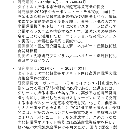
研究期間：
2022年04月 ～ 2024年03月
タイトル：
液体水素冷却高温超電導発電機の開発
研究概要:
2050年のカーボンニュートラル実現に向けて、
液体水素冷却高温超電導発電機の技術開発を行う。液体
水素で超電導界磁コイルを冷却し、蒸発した低温ガスで
常電導電機子を冷却した後に水素ガスタービンに送って
発電するシステムを構築することで、液体水素の冷熱を
余すことなく活用したゼロエミッションな発電システム
を実現し、水素社会構築に貢献する。
提供機関：
国立研究開発法人新エネルギー・産業技術総
合開発機構
制度名：
先導研究プログラム／エネルギー・環境技術先
導研究プログラム
研究期間：
2022年04月 ～ 2023年03月
タイトル：
次世代超電導マグネット向け高温超電導大電
流集合導体の開発
研究概要:
カーボンニュートラルに向けてCO2排出量の約4
割を占める電力部門の削減は必須である。短期的には、
グリーンな液体水素の冷熱を用いて高効率な超電導発電
機を冷却し、蒸発した水素ガスをタービンに送って発電
する水素ガスターン超電導発電機を実用化して、低効率
な火力発電を置き換えることでCO2排出量を減らす。長期
的には、究極のカーボンフリー発電である小型核融合炉
によりカーボンニュートラルを達成する。このような次
世代超電導マグネット機器には高温超電導線材を用いた
数kA級の大電流集合導体が不可欠だが、国内で開発・製