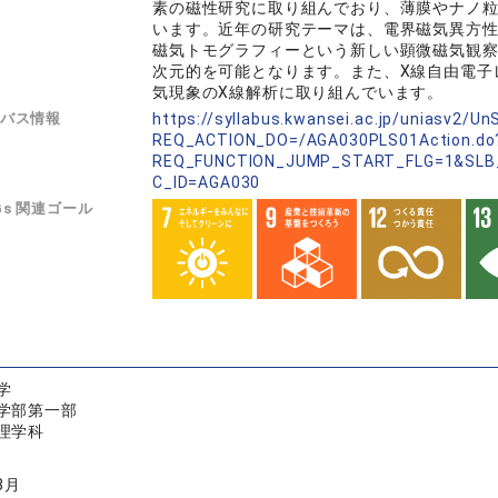
素の磁性研究に取り組んでおり、薄膜やナノ
います。近年の研究テーマは、電界磁気異方性
磁気トモグラフィーという新しい顕微磁気観
次元的を可能となります。また、X線自由電子レ
気現象のX線解析に取り組んでいます。
バス情報
https://syllabus.kwansei.ac.jp/uniasv2/U
REQ_ACTION_DO=/AGA030PLS01Action.do
REQ_FUNCTION_JUMP_START_FLG=1&SLB
C_ID=AGA030
Gs 関連ゴール
学
学部第一部
理学科
3月