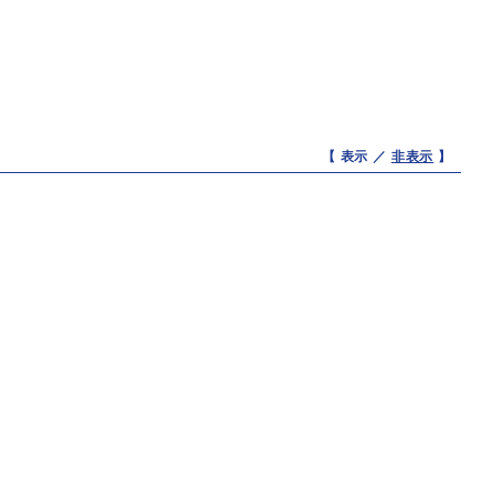
【 表示 ／
非表示
】