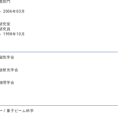
進部門
～ 2006年03月
研究室
研究員
～ 1998年10月
磁気学会
放射光学会
物理学会
ー / 量子ビーム科学