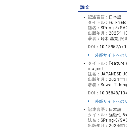
論文
記述言語：
日本語
タイトル：
Full-
誌名：
SPring-8/
出版年月：
2025年1
著者：
鈴木 基寛, 関
DOI：
10.18957/rr.1
外部サイトへの
タイトル：
Feature 
magnet
誌名：
JAPANESE J
出版年月：
2024年1
著者：
Suwa, T; Ish
DOI：
10.35848/13
外部サイトへの
記述言語：
日本語
タイトル：
強磁性 5<
誌名：
SPring-8/
出版年月：
2024年1