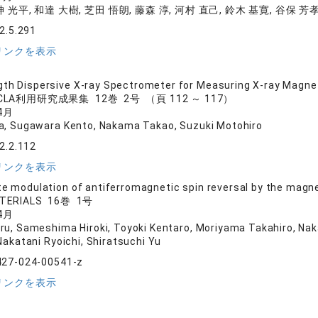
 光平, 和達 大樹, 芝田 悟朗, 藤森 淳, 河村 直己, 鈴木 基寛, 谷保 芳
2.5.291
リンクを表示
th Dispersive X-ray Spectrometer for Measuring X-ray Magneti
SACLA利用研究成果集 12巻 2号 （頁 112 ～ 117）
4月
a, Sugawara Kento, Nakama Takao, Suzuki Motohiro
2.2.112
リンクを表示
te modulation of antiferromagnetic spin reversal by the magn
ATERIALS 16巻 1号
4月
ru, Sameshima Hiroki, Toyoki Kentaro, Moriyama Takahiro, Nakam
katani Ryoichi, Shiratsuchi Yu
427-024-00541-z
リンクを表示