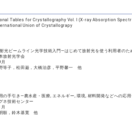
ional Tables for Crystallography Vol. I (X-ray Absorption Spe
ternational Union of Crystallograpy
放射光ビームライン光学技術入門—はじめて放射光を使う利用者のた
本放射光学会
9月
野等子，松田巌，大橋治彦，平野馨一 他
用の手引き―農水産・医療, エネルギー, 環境, 材料開発などへの応用
グネ技術センター
1月
明順，鈴木基寛 他