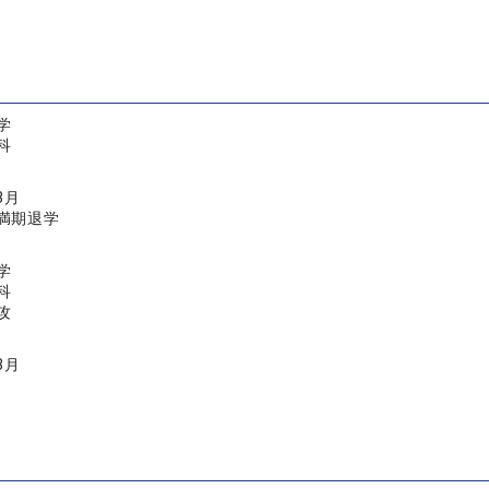
学
科
3月
満期退学
学
科
攻
3月