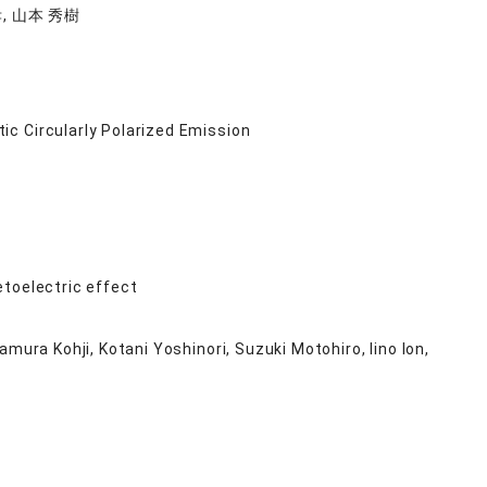
孝, 山本 秀樹
c Circularly Polarized Emission
etoelectric effect
ura Kohji, Kotani Yoshinori, Suzuki Motohiro, Iino Ion,