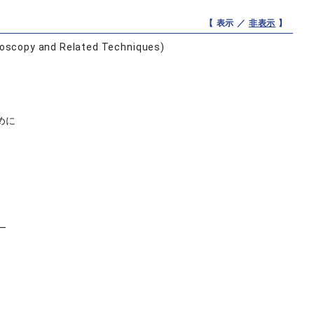
【 表示 ／
非表示
】
ctroscopy and Related Techniques)
めに
―