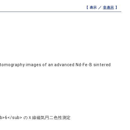
【 表示 ／
非表示
】
c tomography images of an advanced Nd-Fe-B sintered
OsO<sub>6</sub> のＸ線磁気円二色性測定