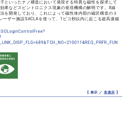
粒子といったナノ構造において発現する特異な磁性を探求して
効果などスピントロニクス現象の発現機構の解明です。X線
察法を開発しており、これによって磁性体内部の磁区構造の３
ーザー施設SACLAを使って、1ピコ秒以内に起こる超高速磁
nSSOLoginControlFree?
?
_LINK_DISP_FLG=689&TCH_NO=210011&REQ_PRFR_FUN
【 表示 ／
非表示
】