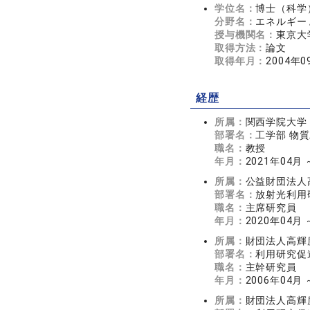
学位名：
博士（科学
分野名：
エネルギー 
授与機関名：
東京大
取得方法：
論文
取得年月：
2004年0
経歴
所属：
関西学院大学
部署名：
工学部 物
職名：
教授
年月：
2021年04月
所属：
公益財団法人
部署名：
放射光利用
職名：
主席研究員
年月：
2020年04月 
所属：
財団法人高輝
部署名：
利用研究促
職名：
主幹研究員
年月：
2006年04月 
所属：
財団法人高輝