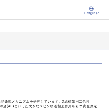
Language
料の機能発現メカニズムを研究しています。X線磁気円二色性
t)や金(Au)といった大きなスピン軌道相互作用をもつ貴金属元