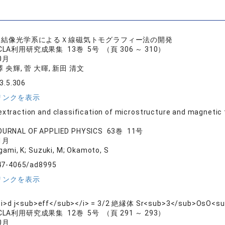
field 結像光学系によるＸ線磁気トモグラフィー法の開発
SACLA利用研究成果集 13巻 5号 （頁 306 ～ 310）
0月
澤 央輝, 菅 大暉, 新田 清文
3.5.306
リンクを表示
extraction and classification of microstructure and magneti
OURNAL OF APPLIED PHYSICS 63巻 11号
1月
igami, K; Suzuki, M; Okamoto, S
47-4065/ad8995
リンクを表示
i>d j<sub>eff</sub></i> = 3/2 絶縁体 Sr<sub>3</sub>
SACLA利用研究成果集 12巻 5号 （頁 291 ～ 293）
0月