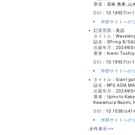
著者：
若林 勇希, 山神
DOI：
10.18957/rr.1
外部サイトへの
記述言語：
英語
タイトル：
Waveleng
誌名：
SPring-8/
出版年月：
2024年0
著者：
Inami Toshiy
DOI：
10.18957/rr.1
外部サイトへの
タイトル：
Giant ga
誌名：
NPG ASIA M
出版年月：
2024年0
著者：
Ujimoto Kake
Kawamura Naomi, Na
DOI：
10.1038/s41
外部サイトへの
全件表示 >>