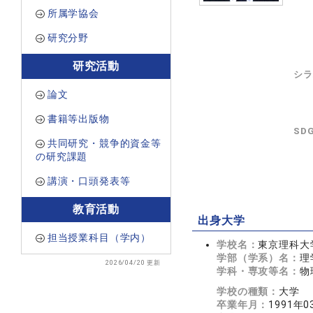
所属学協会
研究分野
研究活動
シラ
論文
書籍等出版物
SD
共同研究・競争的資金等
の研究課題
講演・口頭発表等
教育活動
出身大学
担当授業科目（学内）
学校名：
東京理科大
学部（学系）名：
理
2026/04/20 更新
学科・専攻等名：
物
学校の種類：
大学
卒業年月：
1991年0