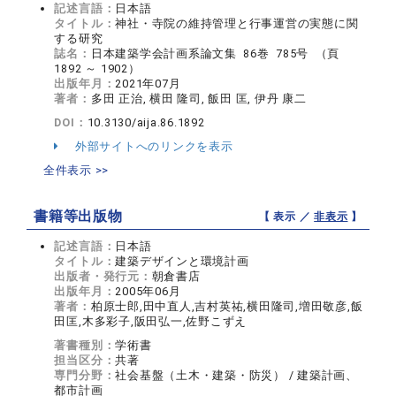
記述言語：
日本語
タイトル：
神社・寺院の維持管理と行事運営の実態に関
する研究
誌名：
日本建築学会計画系論文集 86巻 785号 （頁
1892 ～ 1902）
出版年月：
2021年07月
著者：
多田 正治, 横田 隆司, 飯田 匡, 伊丹 康二
DOI：
10.3130/aija.86.1892
外部サイトへのリンクを表示
全件表示 >>
書籍等出版物
【 表示 ／
非表示
】
記述言語：
日本語
タイトル：
建築デザインと環境計画
出版者・発行元：
朝倉書店
出版年月：
2005年06月
著者：
柏原士郎,田中直人,吉村英祐,横田隆司,増田敬彦,飯
田匡,木多彩子,阪田弘一,佐野こずえ
著書種別：
学術書
担当区分：
共著
専門分野：
社会基盤（土木・建築・防災） / 建築計画、
都市計画