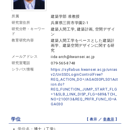
所属
建築学部 准教授
研究室住所
兵庫県三田市学園2-1
研究分野・キーワー
建築人間工学, 建築計画, 空間デザイ
ド
ン
教育研究内容
建築人間工学をベースとした建築計
画学、建築空間デザインに関する研
究
メールアドレス
iida-arch@kwansei.ac.jp
研究室電話
079-565-8748
シラバス情報
https://syllabus.kwansei.ac.jp/unias
v2/UnSSOLoginControlFree?
REQ_ACTION_DO=/AGA030PLS01Act
ion.do?
REQ_FUNCTION_JUMP_START_FLG
=1&SLB_LINK_DISP_FLG=689&TCH_
NO=210013&REQ_PRFR_FUNC_ID=A
GA030
学位
【 表示 ／
非表示
】
学位名：
博士（工学）