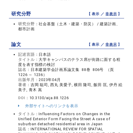
研究分野
【 表示 ／
非表示
】
研究分野：
社会基盤（土木・建築・防災） / 建築計画、
都市計画
論文
【 表示 ／
非表示
】
記述言語：
日本語
タイトル：
大学キャンパスのテラス席が街路に面する程
度を表す指標の検討
誌名：
日本建築学会計画系論文集 88巻 806号 （頁
1226 ～ 1236）
出版年月：
2023年04月
著者：
吉岡 聡司, 西丸 美愛子, 横田 隆司, 飯田 匡, 伊丹 絵
美子, 青木 嵩
DOI：
10.3130/aija.88.1226
外部サイトへのリンクを表示
タイトル：
Influencing Factors on Changes in the
Unified Exterior Form Facing the Street A case of
suburban detached residential area in Japan
誌名：
INTERNATIONAL REVIEW FOR SPATIAL