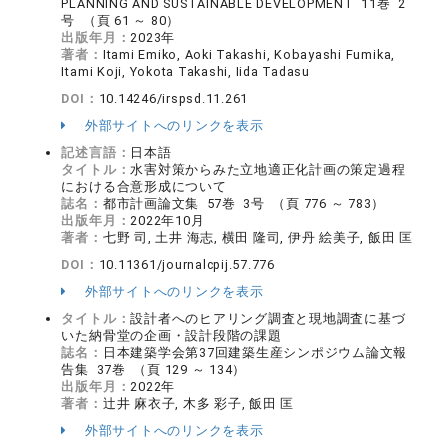
PLANNING AND SUSTAINABLE DEVELOPMENT 11巻 2
号 （頁 61 ～ 80）
出版年月：
2023年
著者：
Itami Emiko, Aoki Takashi, Kobayashi Fumika,
Itami Koji, Yokota Takashi, Iida Tadasu
DOI：
10.14246/irspsd.11.261
外部サイトへのリンクを表示
記述言語：
日本語
タイトル：
水害対策からみた立地適正化計画の策定過程
における合意形成について
誌名：
都市計画論文集 57巻 3号 （頁 776 ～ 783）
出版年月：
2022年10月
著者：
七野 司, 土井 海志, 横田 隆司, 伊丹 絵美子, 飯田 匡
DOI：
10.11361/journalcpij.57.776
外部サイトへのリンクを表示
タイトル：
設計者へのヒアリング調査と現地調査に基づ
いた納骨堂の企画・設計段階の課題
誌名：
日本建築学会第37回建築生産シンポジウム論文報
告集 37巻 （頁 129 ～ 134）
出版年月：
2022年
著者：
辻井 麻衣子, 木多 彩子, 飯田 匡
外部サイトへのリンクを表示