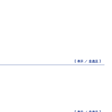
【 表示 ／
非表示
】