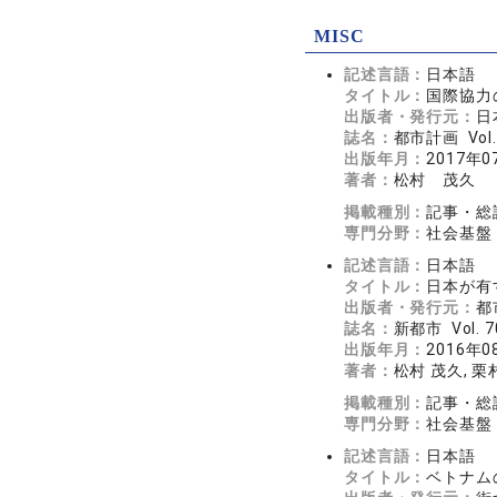
MISC
記述言語：
日本語
タイトル：
国際協力
出版者・発行元：
日
誌名：
都市計画 Vol.
出版年月：
2017年0
著者：
松村 茂久
掲載種別：
記事・総
専門分野：
社会基盤
記述言語：
日本語
タイトル：
日本が有
出版者・発行元：
都
誌名：
新都市 Vol. 7
出版年月：
2016年0
著者：
松村 茂久, 栗
掲載種別：
記事・総
専門分野：
社会基盤
記述言語：
日本語
タイトル：
ベトナム