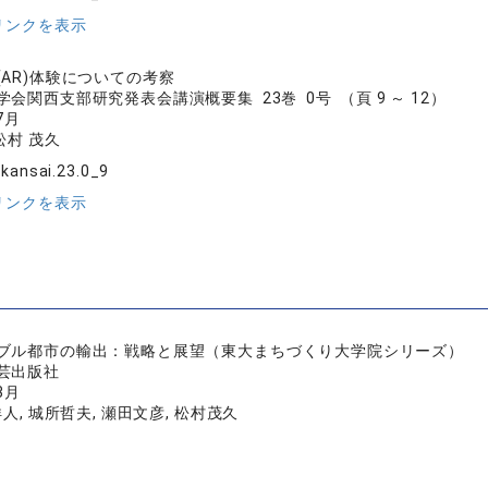
リンクを表示
(AR)体験についての考察
会関西支部研究発表会講演概要集 23巻 0号 （頁 9 ～ 12）
7月
松村 茂久
jkansai.23.0_9
リンクを表示
ブル都市の輸出：戦略と展望（東大まちづくり大学院シリーズ）
芸出版社
3月
人, 城所哲夫, 瀬田文彦, 松村茂久