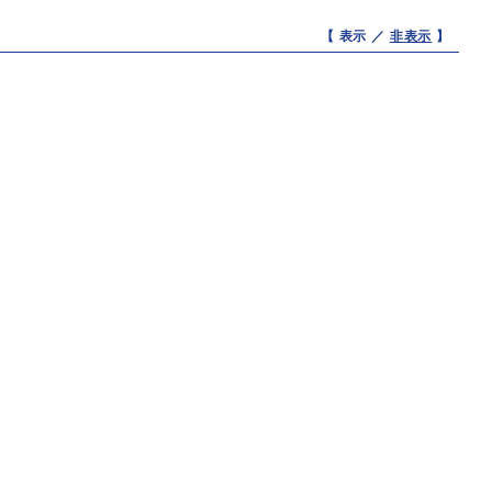
【 表示 ／
非表示
】