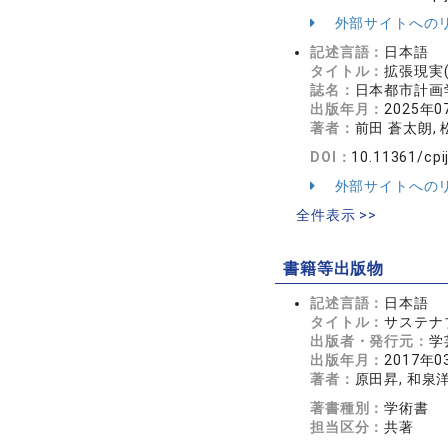
外部サイトへの
記述言語：
日本語
タイトル：
拡張現実
誌名：
日本都市計画学
出版年月：
2025年0
著者：
前田 蒼太朗, 
DOI：
10.11361/cpi
外部サイトへの
全件表示 >>
書籍等出版物
記述言語：
日本語
タイトル：
サステナ
出版者・発行元：
学
出版年月：
2017年0
著者：
原田昇, 和泉洋
著書種別：
学術書
担当区分：
共著