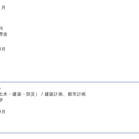
1月
科
専攻
3月
）
土木・建築・防災） / 建築計画、都市計画
学
9月