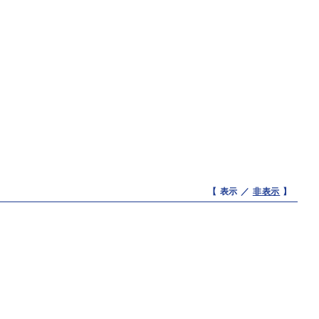
【 表示 ／
非表示
】