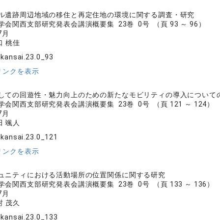
ル遺跡周辺地域の移住と再定住地の環境に関する調査・研究
会関西支部研究発表会講演概要集 23巻 0号 （頁 93 ～ 96）
7月
口 桃佳
jkansai.23.0_93
リンクを表示
しての回遊性・魅力向上のための新たなモビリティの導入について
会関西支部研究発表会講演概要集 23巻 0号 （頁 121 ～ 124）
7月
田 颯人
jkansai.23.0_121
リンクを表示
ュニティにおける活動場所の位置関係に関する研究
会関西支部研究発表会講演概要集 23巻 0号 （頁 133 ～ 136）
7月
村 茂久
jkansai.23.0_133