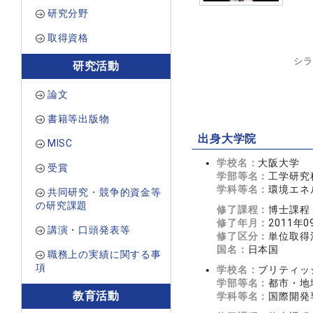
研究分野
取得資格
シラ
研究活動
論文
書籍等出版物
出身大学院
MISC
学校名：
大阪大学
受賞
学部等名：
工学研究
学科等名：
環境エネ
共同研究・競争的資金等
の研究課題
修了課程：
博士課程
修了年月：
2011年0
講演・口頭発表等
修了区分：
単位取得
国名：
日本国
職務上の実績に関する事
項
学校名：
ブリティッ
学部等名：
都市・地域計
教育活動
学科等名：
国際開発専攻