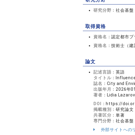
研究分野：
社会基盤
取得資格
資格名：
認定都市プ
資格名：
技術士（建
論文
記述言語：
英語
タイトル：
Influenc
誌名：
City and En
出版年月：
2026年0
著者：
Lidia Lazaro
DOI：
https://doi.o
掲載種別：
研究論文
共著区分：
単著
専門分野：
社会基盤
外部サイトへの