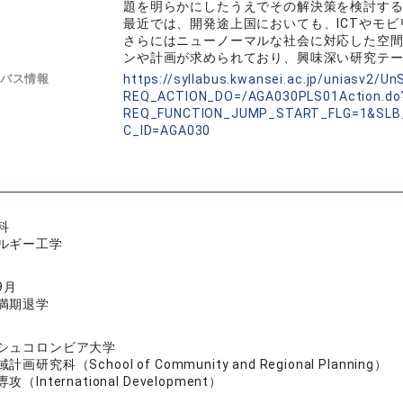
題を明らかにしたうえでその解決策を検討す
最近では、開発途上国においても、ICTやモ
さらにはニューノーマルな社会に対応した空
ンや計画が求められており、興味深い研究テ
バス情報
https://syllabus.kwansei.ac.jp/uniasv2/U
REQ_ACTION_DO=/AGA030PLS01Action.do
REQ_FUNCTION_JUMP_START_FLG=1&SLB
C_ID=AGA030
科
ルギー工学
9月
満期退学
シュコロンビア大学
画研究科（School of Community and Regional Planning）
（International Development）