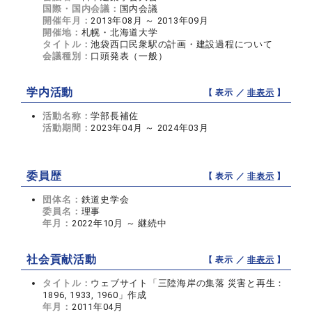
国際・国内会議：
国内会議
開催年月：
2013年08月 ～ 2013年09月
開催地：
札幌・北海道大学
タイトル：
池袋西口民衆駅の計画・建設過程について
会議種別：
口頭発表（一般）
学内活動
【 表示 ／
非表示
】
活動名称：
学部長補佐
活動期間：
2023年04月 ～ 2024年03月
委員歴
【 表示 ／
非表示
】
団体名：
鉄道史学会
委員名：
理事
年月：
2022年10月 ～ 継続中
社会貢献活動
【 表示 ／
非表示
】
タイトル：
ウェブサイト「三陸海岸の集落 災害と再生：
1896, 1933, 1960」作成
年月：
2011年04月