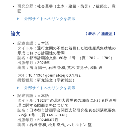
研究分野：
社会基盤（土木・建築・防災） / 建築史、意
匠
外部サイトへのリンクを表示
論文
【 表示 ／
非表示
】
記述言語：
日本語
タイトル：
通行空間の不整に着目した戦後産業集積地の
形成における計画性の階調
誌名：
都市計画論文集 60巻 3号 （頁 1782 ～ 1789）
出版年月：
2025年
著者：
清山 陽平, 石榑 督和, 荒木 菜見子, 和田 蕗
DOI：
10.11361/journalcpij.60.1782
掲載種別：
研究論文（学術雑誌）
外部サイトへのリンクを表示
記述言語：
日本語
タイトル：
1925年の北但大震災後の城崎における区画整
理に関する図面史料について
誌名：
日本都市計画学会関西支部研究発表会講演概要集
22巻 0号 （頁 145 ～ 148）
出版年月：
2024年07月
著者：
石榑 督和, 松井 敬代, ハミルトン 塁