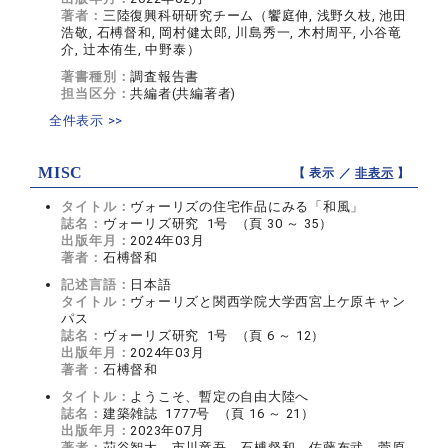
著者：
三陸復興科研研究チーム（饗庭伸, 浅野久枝, 池田
浩敬, 石榑督和, 岡村健太郎, 川島秀一, 木村周平, 小谷竜
介, 辻本侑生, 中野泰）
著書種別：
調査報告書
担当区分：
共編者(共編著者)
全件表示 >>
MISC
【 表示 ／
非表示
】
タイトル：
ヴォーリズの住宅作品にみる「和風」
誌名：
ヴォーリズ研究 1号 （頁 30 ～ 35）
出版年月：
2024年03月
著者：
石榑督和
記述言語：
日本語
タイトル：
ヴォーリズと関西学院大学西宮上ケ原キャン
パス
誌名：
ヴォーリズ研究 1号 （頁 6 ～ 12）
出版年月：
2024年03月
著者：
石榑督和
タイトル：
ようこそ、暫定の自由大陸へ
誌名：
建築雑誌 1777号 （頁 16 ～ 21）
出版年月：
2023年07月
著者：
苅谷智大、市川竜吾、石榑督和、佐藤布武、菅原