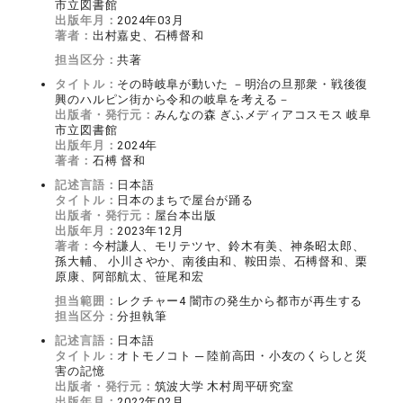
市立図書館
出版年月：
2024年03月
著者：
出村嘉史、石榑督和
担当区分：
共著
タイトル：
その時岐阜が動いた －明治の旦那衆・戦後復
興のハルピン街から令和の岐阜を考える－
出版者・発行元：
みんなの森 ぎふメディアコスモス 岐阜
市立図書館
出版年月：
2024年
著者：
石榑 督和
記述言語：
日本語
タイトル：
日本のまちで屋台が踊る
出版者・発行元：
屋台本出版
出版年月：
2023年12月
著者：
今村謙人、モリテツヤ、鈴木有美、神条昭太郎、
孫大輔、 小川さやか、南後由和、鞍田崇、石榑督和、栗
原康、阿部航太、笹尾和宏
担当範囲：
レクチャー4 闇市の発生から都市が再生する
担当区分：
分担執筆
記述言語：
日本語
タイトル：
オトモノコト ─ 陸前高田・小友のくらしと災
害の記憶
出版者・発行元：
筑波大学 木村周平研究室
出版年月：
2022年02月