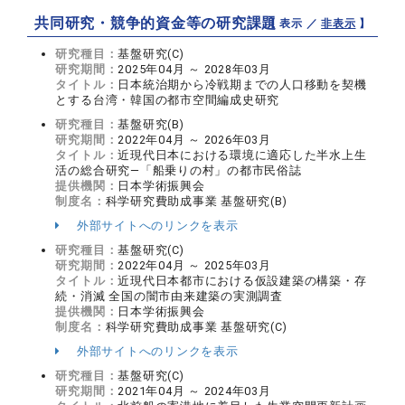
共同研究・競争的資金等の研究課題
【 表示 ／
非表示
】
研究種目：
基盤研究(C)
研究期間：
2025年04月 ～ 2028年03月
タイトル：
日本統治期から冷戦期までの人口移動を契機
とする台湾・韓国の都市空間編成史研究
研究種目：
基盤研究(B)
研究期間：
2022年04月 ～ 2026年03月
タイトル：
近現代日本における環境に適応した半水上生
活の総合研究―「船乗りの村」の都市民俗誌
提供機関：
日本学術振興会
制度名：
科学研究費助成事業 基盤研究(B)
外部サイトへのリンクを表示
研究種目：
基盤研究(C)
研究期間：
2022年04月 ～ 2025年03月
タイトル：
近現代日本都市における仮設建築の構築・存
続・消滅 全国の闇市由来建築の実測調査
提供機関：
日本学術振興会
制度名：
科学研究費助成事業 基盤研究(C)
外部サイトへのリンクを表示
研究種目：
基盤研究(C)
研究期間：
2021年04月 ～ 2024年03月