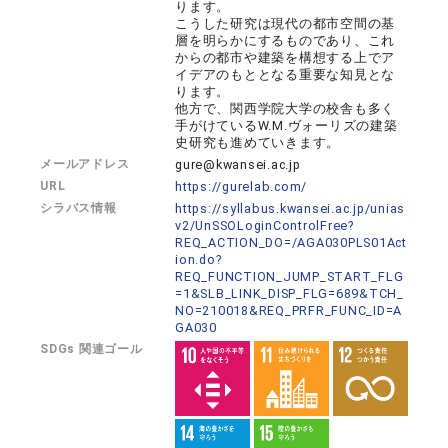
ります。
こうした研究は現代の都市空間の基
層を明らかにするものであり、これ
からの都市や建築を構想する上でア
イデアのもととなる重要な知見とな
ります。
他方で、関西学院大学の校舎も多く
手がけているW.M.ヴォーリズの建築
史研究も進めていきます。
メールアドレス
gure@kwansei.ac.jp
URL
https://gurelab.com/
シラバス情報
https://syllabus.kwansei.ac.jp/unias
v2/UnSSOLoginControlFree?
REQ_ACTION_DO=/AGA030PLS01Act
ion.do?
REQ_FUNCTION_JUMP_START_FLG
=1&SLB_LINK_DISP_FLG=689&TCH_
NO=210018&REQ_PRFR_FUNC_ID=A
GA030
SDGs 関連ゴール