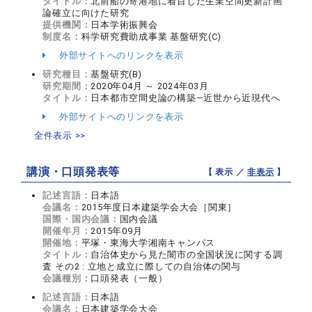
タイトル：
北前船の寄港地に着目した生業空間更新計画
論確立に向けた研究
提供機関：
日本学術振興会
制度名：
科学研究費助成事業 基盤研究(C)
外部サイトへのリンクを表示
研究種目：
基盤研究(B)
研究期間：
2020年04月 ～ 2024年03月
タイトル：
日本都市空間史論の構築―近世から近現代へ
外部サイトへのリンクを表示
全件表示 >>
講演・口頭発表等
【 表示 ／
非表示
】
記述言語：
日本語
会議名：
2015年度日本建築学会大会［関東］
国際・国内会議：
国内会議
開催年月：
2015年09月
開催地：
平塚・東海大学湘南キャンパス
タイトル：
自治体史から見た闇市の全国状況に関する調
査 その2 : 立地と成立に際しての自治体の関与
会議種別：
口頭発表（一般）
記述言語：
日本語
会議名：
日本建築学会大会