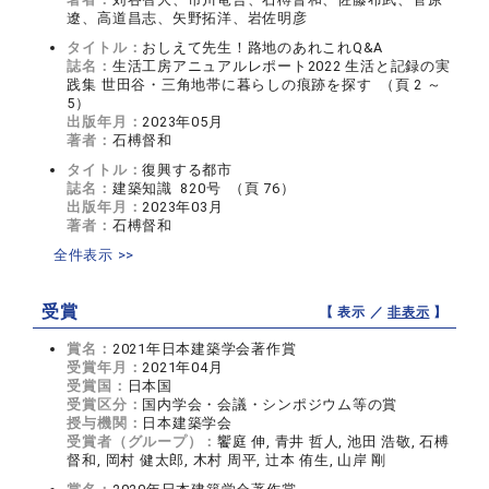
遼、高道昌志、矢野拓洋、岩佐明彦
タイトル：
おしえて先生！路地のあれこれQ&A
誌名：
生活工房アニュアルレポート2022 生活と記録の実
践集 世田谷・三角地帯に暮らしの痕跡を探す （頁 2 ～
5）
出版年月：
2023年05月
著者：
石榑督和
タイトル：
復興する都市
誌名：
建築知識 820号 （頁 76）
出版年月：
2023年03月
著者：
石榑督和
全件表示 >>
受賞
【 表示 ／
非表示
】
賞名：
2021年日本建築学会著作賞
受賞年月：
2021年04月
受賞国：
日本国
受賞区分：
国内学会・会議・シンポジウム等の賞
授与機関：
日本建築学会
受賞者（グループ）：
饗庭 伸, 青井 哲人, 池田 浩敬, 石榑
督和, 岡村 健太郎, 木村 周平, 辻本 侑生, 山岸 剛