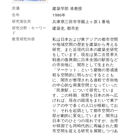
所属
建築学部 准教授
生年
1986年
研究室住所
兵庫県三田市学園上ヶ原１番地
研究分野・キーワー
建築史, 都市史
ド
教育研究内容
私は日本および東アジアの都市空間
や地域空間の歴史を建築から考える
研究、また近現代日本の建築史研究
をしています。現在は第二次世界大
戦後の復興期に日本全国の駅前など
の市街地に、闇市として生まれた
「マーケット」という建物の形成過
程を空間的に明らかにするととも
に、闇市が整理される過程で市街地
の中心的な商業空間となっていった
「民衆駅」について研究していま
す。この時期、視野を日本の外へ広
げれば、現在の国境をまたいで東ア
ジアの中で多くの人口が移動してお
り、それを起因として都市空間の一
部が劇的に変化しています。闇市は
日本でのひとつの現れですが、台湾
や韓国でも同時代的に再編された都
市空間を捉える研究を展開しつつあ