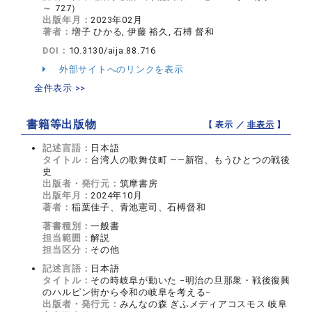
～ 727）
出版年月：
2023年02月
著者：
増子 ひかる, 伊藤 裕久, 石榑 督和
DOI：
10.3130/aija.88.716
外部サイトへのリンクを表示
全件表示 >>
書籍等出版物
【 表示 ／
非表示
】
記述言語：
日本語
タイトル：
台湾人の歌舞伎町 ——新宿、もうひとつの戦後
史
出版者・発行元：
筑摩書房
出版年月：
2024年10月
著者：
稲葉佳子、青池憲司、石榑督和
著書種別：
一般書
担当範囲：
解説
担当区分：
その他
記述言語：
日本語
タイトル：
その時岐阜が動いた −明治の旦那衆・戦後復興
のハルピン街から令和の岐阜を考える−
出版者・発行元：
みんなの森 ぎふメディアコスモス 岐阜