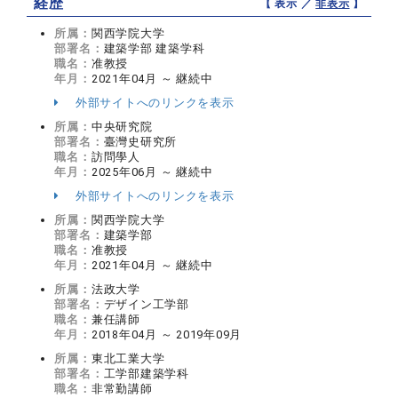
経歴
【 表示 ／
非表示
】
所属：
関西学院大学
部署名：
建築学部 建築学科
職名：
准教授
年月：
2021年04月 ～ 継続中
外部サイトへのリンクを表示
所属：
中央研究院
部署名：
臺灣史研究所
職名：
訪問學人
年月：
2025年06月 ～ 継続中
外部サイトへのリンクを表示
所属：
関西学院大学
部署名：
建築学部
職名：
准教授
年月：
2021年04月 ～ 継続中
所属：
法政大学
部署名：
デザイン工学部
職名：
兼任講師
年月：
2018年04月 ～ 2019年09月
所属：
東北工業大学
部署名：
工学部建築学科
職名：
非常勤講師