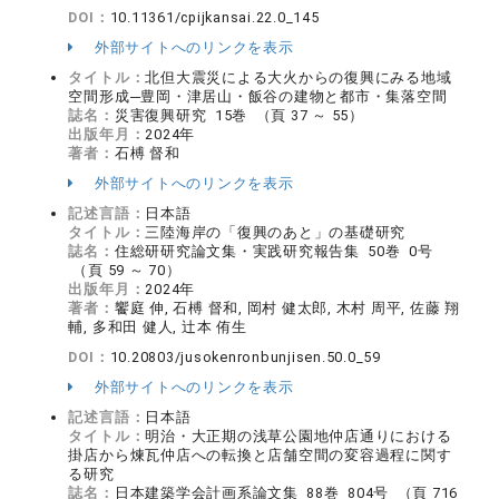
DOI：
10.11361/cpijkansai.22.0_145
外部サイトへのリンクを表示
タイトル：
北但大震災による大火からの復興にみる地域
空間形成─豊岡・津居山・飯谷の建物と都市・集落空間
誌名：
災害復興研究 15巻 （頁 37 ～ 55）
出版年月：
2024年
著者：
石榑 督和
外部サイトへのリンクを表示
記述言語：
日本語
タイトル：
三陸海岸の「復興のあと」の基礎研究
誌名：
住総研研究論文集・実践研究報告集 50巻 0号
（頁 59 ～ 70）
出版年月：
2024年
著者：
饗庭 伸, 石榑 督和, 岡村 健太郎, 木村 周平, 佐藤 翔
輔, 多和田 健人, 辻本 侑生
DOI：
10.20803/jusokenronbunjisen.50.0_59
外部サイトへのリンクを表示
記述言語：
日本語
タイトル：
明治・大正期の浅草公園地仲店通りにおける
掛店から煉瓦仲店への転換と店舗空間の変容過程に関す
る研究
誌名：
日本建築学会計画系論文集 88巻 804号 （頁 716