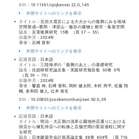
DOI：
10.11361/cpijkansai.22.0_145
外部サイトへのリンクを表示
タイトル：
北但大震災による大火からの復興にみる地域
空間形成─豊岡・津居山・飯谷の建物と都市・集落空間
誌名：
災害復興研究 15巻 （頁 37 ～ 55）
出版年月：
2024年
著者：
石榑 督和
外部サイトへのリンクを表示
記述言語：
日本語
タイトル：
三陸海岸の「復興のあと」の基礎研究
誌名：
住総研研究論文集・実践研究報告集 50巻 0号
（頁 59 ～ 70）
出版年月：
2024年
著者：
饗庭 伸, 石榑 督和, 岡村 健太郎, 木村 周平, 佐藤 翔
輔, 多和田 健人, 辻本 侑生
DOI：
10.20803/jusokenronbunjisen.50.0_59
外部サイトへのリンクを表示
記述言語：
日本語
タイトル：
明治・大正期の浅草公園地仲店通りにおける
掛店から煉瓦仲店への転換と店舗空間の変容過程に関す
る研究
誌名：
日本建築学会計画系論文集 88巻 804号 （頁 716