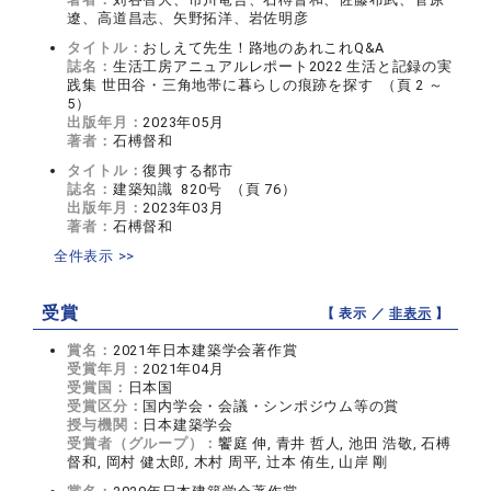
遼、高道昌志、矢野拓洋、岩佐明彦
タイトル：
おしえて先生！路地のあれこれQ&A
誌名：
生活工房アニュアルレポート2022 生活と記録の実
践集 世田谷・三角地帯に暮らしの痕跡を探す （頁 2 ～
5）
出版年月：
2023年05月
著者：
石榑督和
タイトル：
復興する都市
誌名：
建築知識 820号 （頁 76）
出版年月：
2023年03月
著者：
石榑督和
全件表示 >>
受賞
【 表示 ／
非表示
】
賞名：
2021年日本建築学会著作賞
受賞年月：
2021年04月
受賞国：
日本国
受賞区分：
国内学会・会議・シンポジウム等の賞
授与機関：
日本建築学会
受賞者（グループ）：
饗庭 伸, 青井 哲人, 池田 浩敬, 石榑
督和, 岡村 健太郎, 木村 周平, 辻本 侑生, 山岸 剛