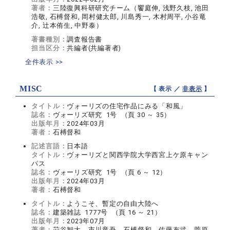
著者：
三陸復興科研研究チーム（饗庭伸, 浅野久枝, 池田
浩敬, 石榑督和, 岡村健太郎, 川島秀一, 木村周平, 小谷竜
介, 辻本侑生, 中野泰）
著書種別：
調査報告書
担当区分：
共編者(共編著者)
全件表示 >>
MISC
【 表示 ／
非表示
】
タイトル：
ヴォーリズの住宅作品にみる「和風」
誌名：
ヴォーリズ研究 1号 （頁 30 ～ 35）
出版年月：
2024年03月
著者：
石榑督和
記述言語：
日本語
タイトル：
ヴォーリズと関西学院大学西宮上ケ原キャン
パス
誌名：
ヴォーリズ研究 1号 （頁 6 ～ 12）
出版年月：
2024年03月
著者：
石榑督和
タイトル：
ようこそ、暫定の自由大陸へ
誌名：
建築雑誌 1777号 （頁 16 ～ 21）
出版年月：
2023年07月
著者：
苅谷智大、市川竜吾、石榑督和、佐藤布武、菅原