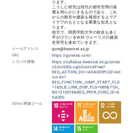
ります。
こうした研究は現代の都市空間の基
層を明らかにするものであり、これ
からの都市や建築を構想する上でア
イデアのもととなる重要な知見とな
ります。
他方で、関西学院大学の校舎も多く
手がけているW.M.ヴォーリズの建築
史研究も進めていきます。
メールアドレス
gure@kwansei.ac.jp
URL
https://gurelab.com/
シラバス情報
https://syllabus.kwansei.ac.jp/unias
v2/UnSSOLoginControlFree?
REQ_ACTION_DO=/AGA030PLS01Act
ion.do?
REQ_FUNCTION_JUMP_START_FLG
=1&SLB_LINK_DISP_FLG=689&TCH_
NO=210018&REQ_PRFR_FUNC_ID=A
GA030
SDGs 関連ゴール