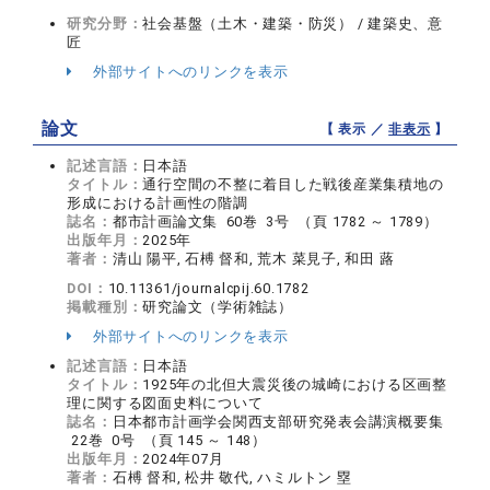
研究分野：
社会基盤（土木・建築・防災） / 建築史、意
匠
外部サイトへのリンクを表示
論文
【 表示 ／
非表示
】
記述言語：
日本語
タイトル：
通行空間の不整に着目した戦後産業集積地の
形成における計画性の階調
誌名：
都市計画論文集 60巻 3号 （頁 1782 ～ 1789）
出版年月：
2025年
著者：
清山 陽平, 石榑 督和, 荒木 菜見子, 和田 蕗
DOI：
10.11361/journalcpij.60.1782
掲載種別：
研究論文（学術雑誌）
外部サイトへのリンクを表示
記述言語：
日本語
タイトル：
1925年の北但大震災後の城崎における区画整
理に関する図面史料について
誌名：
日本都市計画学会関西支部研究発表会講演概要集
22巻 0号 （頁 145 ～ 148）
出版年月：
2024年07月
著者：
石榑 督和, 松井 敬代, ハミルトン 塁