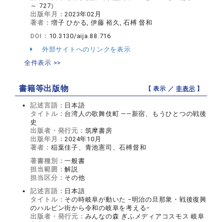
～ 727）
出版年月：
2023年02月
著者：
増子 ひかる, 伊藤 裕久, 石榑 督和
DOI：
10.3130/aija.88.716
外部サイトへのリンクを表示
全件表示 >>
書籍等出版物
【 表示 ／
非表示
】
記述言語：
日本語
タイトル：
台湾人の歌舞伎町 ——新宿、もうひとつの戦後
史
出版者・発行元：
筑摩書房
出版年月：
2024年10月
著者：
稲葉佳子、青池憲司、石榑督和
著書種別：
一般書
担当範囲：
解説
担当区分：
その他
記述言語：
日本語
タイトル：
その時岐阜が動いた −明治の旦那衆・戦後復興
のハルピン街から令和の岐阜を考える−
出版者・発行元：
みんなの森 ぎふメディアコスモス 岐阜