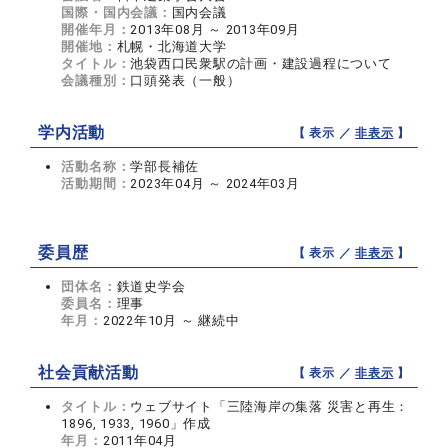
国際・国内会議：
国内会議
開催年月：
2013年08月 ～ 2013年09月
開催地：
札幌・北海道大学
タイトル：
池袋西口民衆駅の計画・建設過程について
会議種別：
口頭発表（一般）
学内活動
【 表示 ／
非表示
】
活動名称：
学部長補佐
活動期間：
2023年04月 ～ 2024年03月
委員歴
【 表示 ／
非表示
】
団体名：
鉄道史学会
委員名：
理事
年月：
2022年10月 ～ 継続中
社会貢献活動
【 表示 ／
非表示
】
タイトル：
ウェブサイト「三陸海岸の集落 災害と再生：
1896, 1933, 1960」作成
年月：
2011年04月