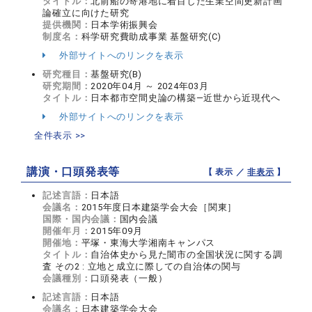
タイトル：
北前船の寄港地に着目した生業空間更新計画
論確立に向けた研究
提供機関：
日本学術振興会
制度名：
科学研究費助成事業 基盤研究(C)
外部サイトへのリンクを表示
研究種目：
基盤研究(B)
研究期間：
2020年04月 ～ 2024年03月
タイトル：
日本都市空間史論の構築―近世から近現代へ
外部サイトへのリンクを表示
全件表示 >>
講演・口頭発表等
【 表示 ／
非表示
】
記述言語：
日本語
会議名：
2015年度日本建築学会大会［関東］
国際・国内会議：
国内会議
開催年月：
2015年09月
開催地：
平塚・東海大学湘南キャンパス
タイトル：
自治体史から見た闇市の全国状況に関する調
査 その2 : 立地と成立に際しての自治体の関与
会議種別：
口頭発表（一般）
記述言語：
日本語
会議名：
日本建築学会大会