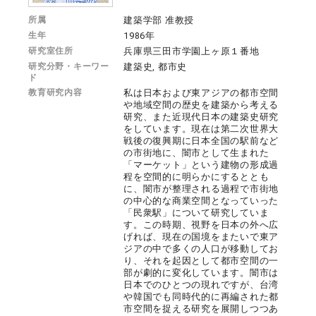
所属
建築学部 准教授
生年
1986年
研究室住所
兵庫県三田市学園上ヶ原１番地
研究分野・キーワー
建築史, 都市史
ド
教育研究内容
私は日本および東アジアの都市空間
や地域空間の歴史を建築から考える
研究、また近現代日本の建築史研究
をしています。現在は第二次世界大
戦後の復興期に日本全国の駅前など
の市街地に、闇市として生まれた
「マーケット」という建物の形成過
程を空間的に明らかにするととも
に、闇市が整理される過程で市街地
の中心的な商業空間となっていった
「民衆駅」について研究していま
す。この時期、視野を日本の外へ広
げれば、現在の国境をまたいで東ア
ジアの中で多くの人口が移動してお
り、それを起因として都市空間の一
部が劇的に変化しています。闇市は
日本でのひとつの現れですが、台湾
や韓国でも同時代的に再編された都
市空間を捉える研究を展開しつつあ