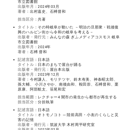
市立図書館
出版年月：
2024年03月
著者：
出村嘉史、石榑督和
担当区分：
共著
タイトル：
その時岐阜が動いた －明治の旦那衆・戦後復
興のハルピン街から令和の岐阜を考える－
出版者・発行元：
みんなの森 ぎふメディアコスモス 岐阜
市立図書館
出版年月：
2024年
著者：
石榑 督和
記述言語：
日本語
タイトル：
日本のまちで屋台が踊る
出版者・発行元：
屋台本出版
出版年月：
2023年12月
著者：
今村謙人、モリテツヤ、鈴木有美、神条昭太郎、
孫大輔、 小川さやか、南後由和、鞍田崇、石榑督和、栗
原康、阿部航太、笹尾和宏
担当範囲：
レクチャー4 闇市の発生から都市が再生する
担当区分：
分担執筆
記述言語：
日本語
タイトル：
オトモノコト ─ 陸前高田・小友のくらしと災
害の記憶
出版者・発行元：
筑波大学 木村周平研究室
出版年月：
2022年02月