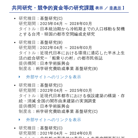
共同研究・競争的資金等の研究課題
【 表示 ／
非表示
】
研究種目：
基盤研究(C)
研究期間：
2025年04月 ～ 2028年03月
タイトル：
日本統治期から冷戦期までの人口移動を契機
とする台湾・韓国の都市空間編成史研究
研究種目：
基盤研究(B)
研究期間：
2022年04月 ～ 2026年03月
タイトル：
近現代日本における環境に適応した半水上生
活の総合研究―「船乗りの村」の都市民俗誌
提供機関：
日本学術振興会
制度名：
科学研究費助成事業 基盤研究(B)
外部サイトへのリンクを表示
研究種目：
基盤研究(C)
研究期間：
2022年04月 ～ 2025年03月
タイトル：
近現代日本都市における仮設建築の構築・存
続・消滅 全国の闇市由来建築の実測調査
提供機関：
日本学術振興会
制度名：
科学研究費助成事業 基盤研究(C)
外部サイトへのリンクを表示
研究種目：
基盤研究(C)
研究期間：
2021年04月 ～ 2024年03月