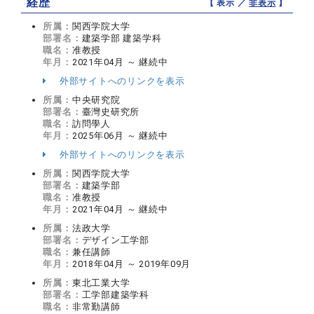
経歴
【 表示 ／
非表示
】
所属：
関西学院大学
部署名：
建築学部 建築学科
職名：
准教授
年月：
2021年04月 ～ 継続中
外部サイトへのリンクを表示
所属：
中央研究院
部署名：
臺灣史研究所
職名：
訪問學人
年月：
2025年06月 ～ 継続中
外部サイトへのリンクを表示
所属：
関西学院大学
部署名：
建築学部
職名：
准教授
年月：
2021年04月 ～ 継続中
所属：
法政大学
部署名：
デザイン工学部
職名：
兼任講師
年月：
2018年04月 ～ 2019年09月
所属：
東北工業大学
部署名：
工学部建築学科
職名：
非常勤講師