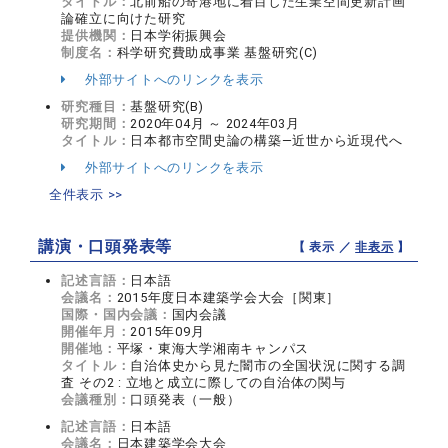
タイトル：
北前船の寄港地に着目した生業空間更新計画
論確立に向けた研究
提供機関：
日本学術振興会
制度名：
科学研究費助成事業 基盤研究(C)
外部サイトへのリンクを表示
研究種目：
基盤研究(B)
研究期間：
2020年04月 ～ 2024年03月
タイトル：
日本都市空間史論の構築―近世から近現代へ
外部サイトへのリンクを表示
全件表示 >>
講演・口頭発表等
【 表示 ／
非表示
】
記述言語：
日本語
会議名：
2015年度日本建築学会大会［関東］
国際・国内会議：
国内会議
開催年月：
2015年09月
開催地：
平塚・東海大学湘南キャンパス
タイトル：
自治体史から見た闇市の全国状況に関する調
査 その2 : 立地と成立に際しての自治体の関与
会議種別：
口頭発表（一般）
記述言語：
日本語
会議名：
日本建築学会大会