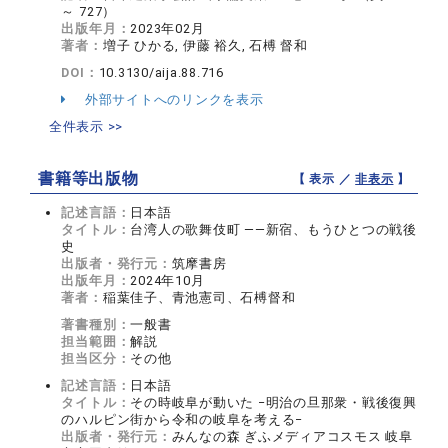
～ 727）
出版年月：
2023年02月
著者：
増子 ひかる, 伊藤 裕久, 石榑 督和
DOI：
10.3130/aija.88.716
外部サイトへのリンクを表示
全件表示 >>
書籍等出版物
【 表示 ／
非表示
】
記述言語：
日本語
タイトル：
台湾人の歌舞伎町 ——新宿、もうひとつの戦後
史
出版者・発行元：
筑摩書房
出版年月：
2024年10月
著者：
稲葉佳子、青池憲司、石榑督和
著書種別：
一般書
担当範囲：
解説
担当区分：
その他
記述言語：
日本語
タイトル：
その時岐阜が動いた −明治の旦那衆・戦後復興
のハルピン街から令和の岐阜を考える−
出版者・発行元：
みんなの森 ぎふメディアコスモス 岐阜