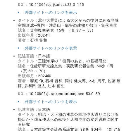
DOI：
10.11361/cpijkansai.22.0_145
外部サイトへのリンクを表示
タイトル：
北但大震災による大火からの復興にみる地域
空間形成─豊岡・津居山・飯谷の建物と都市・集落空間
誌名：
災害復興研究 15巻 （頁 37 ～ 55）
出版年月：
2024年
著者：
石榑 督和
外部サイトへのリンクを表示
記述言語：
日本語
タイトル：
三陸海岸の「復興のあと」の基礎研究
誌名：
住総研研究論文集・実践研究報告集 50巻 0号
（頁 59 ～ 70）
出版年月：
2024年
著者：
饗庭 伸, 石榑 督和, 岡村 健太郎, 木村 周平, 佐藤 翔
輔, 多和田 健人, 辻本 侑生
DOI：
10.20803/jusokenronbunjisen.50.0_59
外部サイトへのリンクを表示
記述言語：
日本語
タイトル：
明治・大正期の浅草公園地仲店通りにおける
掛店から煉瓦仲店への転換と店舗空間の変容過程に関す
る研究
誌名：
日本建築学会計画系論文集 88巻 804号 （頁 716