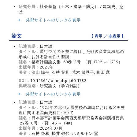
研究分野：
社会基盤（土木・建築・防災） / 建築史、意
匠
外部サイトへのリンクを表示
論文
【 表示 ／
非表示
】
記述言語：
日本語
タイトル：
通行空間の不整に着目した戦後産業集積地の
形成における計画性の階調
誌名：
都市計画論文集 60巻 3号 （頁 1782 ～ 1789）
出版年月：
2025年
著者：
清山 陽平, 石榑 督和, 荒木 菜見子, 和田 蕗
DOI：
10.11361/journalcpij.60.1782
掲載種別：
研究論文（学術雑誌）
外部サイトへのリンクを表示
記述言語：
日本語
タイトル：
1925年の北但大震災後の城崎における区画整
理に関する図面史料について
誌名：
日本都市計画学会関西支部研究発表会講演概要集
22巻 0号 （頁 145 ～ 148）
出版年月：
2024年07月
著者：
石榑 督和, 松井 敬代, ハミルトン 塁