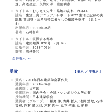
遼、高道昌志、矢野拓洋、岩佐明彦
タイトル：
おしえて先生！路地のあれこれQ&A
誌名：
生活工房アニュアルレポート2022 生活と記録の実
践集 世田谷・三角地帯に暮らしの痕跡を探す （頁 2 ～
5）
出版年月：
2023年05月
著者：
石榑督和
タイトル：
復興する都市
誌名：
建築知識 820号 （頁 76）
出版年月：
2023年03月
著者：
石榑督和
全件表示 >>
受賞
【 表示 ／
非表示
】
賞名：
2021年日本建築学会著作賞
受賞年月：
2021年04月
受賞国：
日本国
受賞区分：
国内学会・会議・シンポジウム等の賞
授与機関：
日本建築学会
受賞者（グループ）：
饗庭 伸, 青井 哲人, 池田 浩敬, 石榑
督和, 岡村 健太郎, 木村 周平, 辻本 侑生, 山岸 剛