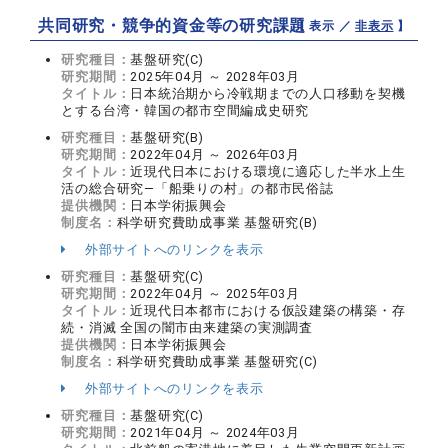
共同研究・競争的資金等の研究課題
【 表示 ／
非表示
】
研究種目：
基盤研究(C)
研究期間：
2025年04月 ～ 2028年03月
タイトル：
日本統治期から冷戦期までの人口移動を契機
とする台湾・韓国の都市空間編成史研究
研究種目：
基盤研究(B)
研究期間：
2022年04月 ～ 2026年03月
タイトル：
近現代日本における環境に適応した半水上生
活の総合研究―「船乗りの村」の都市民俗誌
提供機関：
日本学術振興会
制度名：
科学研究費助成事業 基盤研究(B)
外部サイトへのリンクを表示
研究種目：
基盤研究(C)
研究期間：
2022年04月 ～ 2025年03月
タイトル：
近現代日本都市における仮設建築の構築・存
続・消滅 全国の闇市由来建築の実測調査
提供機関：
日本学術振興会
制度名：
科学研究費助成事業 基盤研究(C)
外部サイトへのリンクを表示
研究種目：
基盤研究(C)
研究期間：
2021年04月 ～ 2024年03月