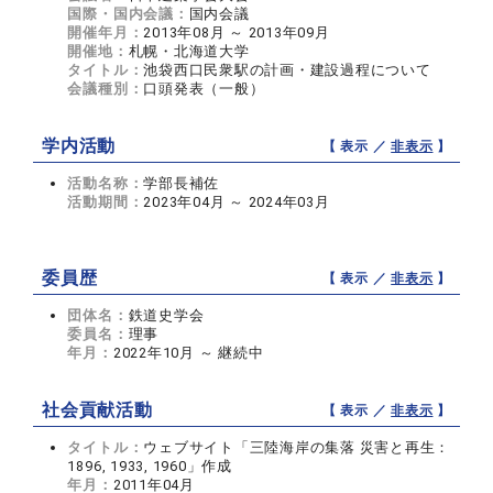
国際・国内会議：
国内会議
開催年月：
2013年08月 ～ 2013年09月
開催地：
札幌・北海道大学
タイトル：
池袋西口民衆駅の計画・建設過程について
会議種別：
口頭発表（一般）
学内活動
【 表示 ／
非表示
】
活動名称：
学部長補佐
活動期間：
2023年04月 ～ 2024年03月
委員歴
【 表示 ／
非表示
】
団体名：
鉄道史学会
委員名：
理事
年月：
2022年10月 ～ 継続中
社会貢献活動
【 表示 ／
非表示
】
タイトル：
ウェブサイト「三陸海岸の集落 災害と再生：
1896, 1933, 1960」作成
年月：
2011年04月