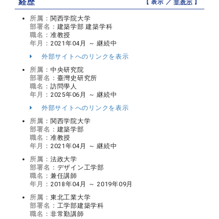
経歴
【 表示 ／
非表示
】
所属：
関西学院大学
部署名：
建築学部 建築学科
職名：
准教授
年月：
2021年04月 ～ 継続中
外部サイトへのリンクを表示
所属：
中央研究院
部署名：
臺灣史研究所
職名：
訪問學人
年月：
2025年06月 ～ 継続中
外部サイトへのリンクを表示
所属：
関西学院大学
部署名：
建築学部
職名：
准教授
年月：
2021年04月 ～ 継続中
所属：
法政大学
部署名：
デザイン工学部
職名：
兼任講師
年月：
2018年04月 ～ 2019年09月
所属：
東北工業大学
部署名：
工学部建築学科
職名：
非常勤講師