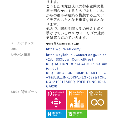
ります。
こうした研究は現代の都市空間の基
層を明らかにするものであり、これ
からの都市や建築を構想する上でア
イデアのもととなる重要な知見とな
ります。
他方で、関西学院大学の校舎も多く
手がけているW.M.ヴォーリズの建築
史研究も進めていきます。
メールアドレス
gure@kwansei.ac.jp
URL
https://gurelab.com/
シラバス情報
https://syllabus.kwansei.ac.jp/unias
v2/UnSSOLoginControlFree?
REQ_ACTION_DO=/AGA030PLS01Act
ion.do?
REQ_FUNCTION_JUMP_START_FLG
=1&SLB_LINK_DISP_FLG=689&TCH_
NO=210018&REQ_PRFR_FUNC_ID=A
GA030
SDGs 関連ゴール