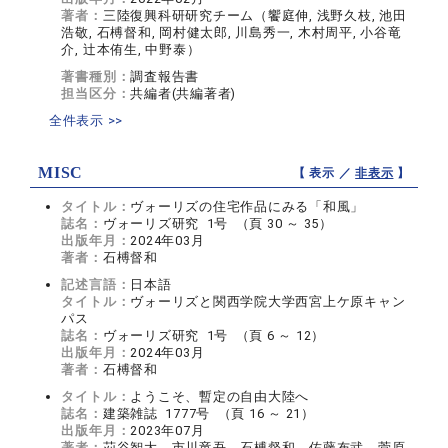
著者：
三陸復興科研研究チーム（饗庭伸, 浅野久枝, 池田
浩敬, 石榑督和, 岡村健太郎, 川島秀一, 木村周平, 小谷竜
介, 辻本侑生, 中野泰）
著書種別：
調査報告書
担当区分：
共編者(共編著者)
全件表示 >>
MISC
【 表示 ／
非表示
】
タイトル：
ヴォーリズの住宅作品にみる「和風」
誌名：
ヴォーリズ研究 1号 （頁 30 ～ 35）
出版年月：
2024年03月
著者：
石榑督和
記述言語：
日本語
タイトル：
ヴォーリズと関西学院大学西宮上ケ原キャン
パス
誌名：
ヴォーリズ研究 1号 （頁 6 ～ 12）
出版年月：
2024年03月
著者：
石榑督和
タイトル：
ようこそ、暫定の自由大陸へ
誌名：
建築雑誌 1777号 （頁 16 ～ 21）
出版年月：
2023年07月
著者：
苅谷智大、市川竜吾、石榑督和、佐藤布武、菅原