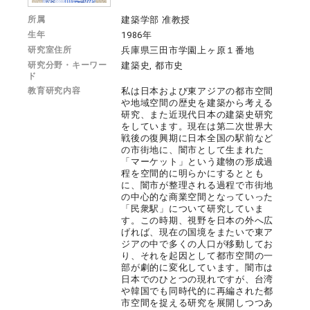
所属
建築学部 准教授
生年
1986年
研究室住所
兵庫県三田市学園上ヶ原１番地
研究分野・キーワー
建築史, 都市史
ド
教育研究内容
私は日本および東アジアの都市空間
や地域空間の歴史を建築から考える
研究、また近現代日本の建築史研究
をしています。現在は第二次世界大
戦後の復興期に日本全国の駅前など
の市街地に、闇市として生まれた
「マーケット」という建物の形成過
程を空間的に明らかにするととも
に、闇市が整理される過程で市街地
の中心的な商業空間となっていった
「民衆駅」について研究していま
す。この時期、視野を日本の外へ広
げれば、現在の国境をまたいで東ア
ジアの中で多くの人口が移動してお
り、それを起因として都市空間の一
部が劇的に変化しています。闇市は
日本でのひとつの現れですが、台湾
や韓国でも同時代的に再編された都
市空間を捉える研究を展開しつつあ