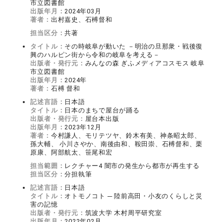
市立図書館
出版年月：
2024年03月
著者：
出村嘉史、石榑督和
担当区分：
共著
タイトル：
その時岐阜が動いた －明治の旦那衆・戦後復
興のハルピン街から令和の岐阜を考える－
出版者・発行元：
みんなの森 ぎふメディアコスモス 岐阜
市立図書館
出版年月：
2024年
著者：
石榑 督和
記述言語：
日本語
タイトル：
日本のまちで屋台が踊る
出版者・発行元：
屋台本出版
出版年月：
2023年12月
著者：
今村謙人、モリテツヤ、鈴木有美、神条昭太郎、
孫大輔、 小川さやか、南後由和、鞍田崇、石榑督和、栗
原康、阿部航太、笹尾和宏
担当範囲：
レクチャー4 闇市の発生から都市が再生する
担当区分：
分担執筆
記述言語：
日本語
タイトル：
オトモノコト ─ 陸前高田・小友のくらしと災
害の記憶
出版者・発行元：
筑波大学 木村周平研究室
出版年月：
2022年02月