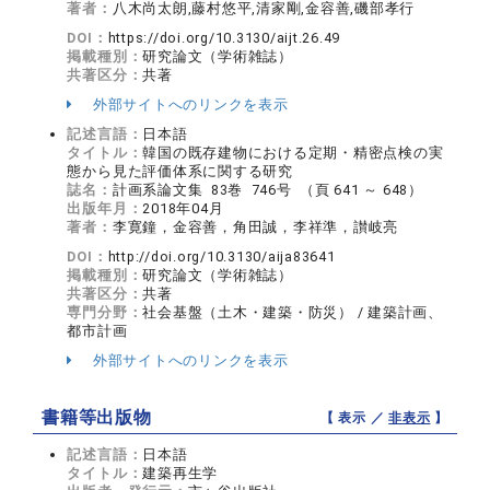
著者：
八木尚太朗,藤村悠平,清家剛,金容善,磯部孝行
DOI：
https://doi.org/10.3130/aijt.26.49
掲載種別：
研究論文（学術雑誌）
共著区分：
共著
外部サイトへのリンクを表示
記述言語：
日本語
タイトル：
韓国の既存建物における定期・精密点検の実
態から見た評価体系に関する研究
誌名：
計画系論文集 83巻 746号 （頁 641 ～ 648）
出版年月：
2018年04月
著者：
李寛鐘，金容善，角田誠，李祥準，讃岐亮
DOI：
http://doi.org/10.3130/aija83641
掲載種別：
研究論文（学術雑誌）
共著区分：
共著
専門分野：
社会基盤（土木・建築・防災） / 建築計画、
都市計画
外部サイトへのリンクを表示
書籍等出版物
【 表示 ／
非表示
】
記述言語：
日本語
タイトル：
建築再生学