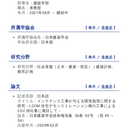
部署名：
建築学部
職名：
准教授
年月：
2021年04月 ～ 継続中
所属学協会
【 表示 ／
非表示
】
所属学協会名：
日本建築学会
学会所在国：
日本国
研究分野
【 表示 ／
非表示
】
研究分野：
社会基盤（土木・建築・防災） / 建築計画、
都市計画
論文
【 表示 ／
非表示
】
記述言語：
日本語
タイトル：
メンテナンス工事が与える環境負荷に関する
研究－LCCM 住宅デモンストレーション棟の工事による
CO2 排出量に着目して－
誌名：
日本建築学会技術報告集 26巻 62号 （頁 49 ～
54）
出版年月：
2020年02月