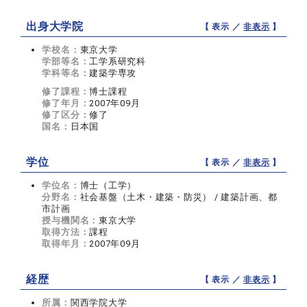
出身大学院
【 表示 ／
非表示
】
学校名：
東京大学
学部等名：
工学系研究科
学科等名：
建築学専攻
修了課程：
博士課程
修了年月：
2007年09月
修了区分：
修了
国名：
日本国
学位
【 表示 ／
非表示
】
学位名：
博士（工学）
分野名：
社会基盤（土木・建築・防災） / 建築計画、都
市計画
授与機関名：
東京大学
取得方法：
課程
取得年月：
2007年09月
経歴
【 表示 ／
非表示
】
所属：
関西学院大学