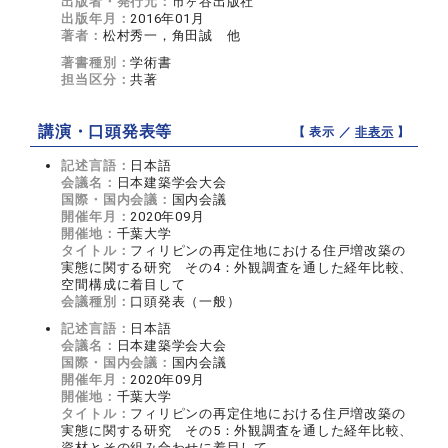
出版者・発行元：
市ヶ谷出版社
出版年月：
2016年01月
著者：
松村秀一，角田誠 他
著書種別：
学術書
担当区分：
共著
講演・口頭発表等
【 表示 ／
非表示
】
記述言語：
日本語
会議名：
日本建築学会大会
国際・国内会議：
国内会議
開催年月：
2020年09月
開催地：
千葉大学
タイトル：
フィリピンの再定住地における住戸増改築の
実態に関する研究 その4：外観調査を通した経年比較、
空間構成に着目して
会議種別：
口頭発表（一般）
記述言語：
日本語
会議名：
日本建築学会大会
国際・国内会議：
国内会議
開催年月：
2020年09月
開催地：
千葉大学
タイトル：
フィリピンの再定住地における住戸増改築の
実態に関する研究 その5：外観調査を通した経年比較、
資材とその組み合わせに着目して