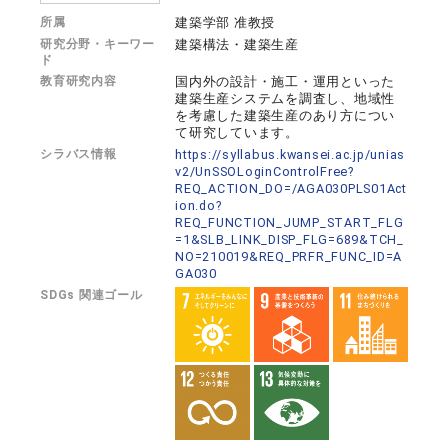
所属
建築学部 准教授
研究分野・キーワー
建築構法・建築生産
ド
教育研究内容
国内外の設計・施工・運用といった
建築生産システムを調査し、地域性
を考慮した建築生産のあり方につい
て研究しています。
シラバス情報
https://syllabus.kwansei.ac.jp/unias
v2/UnSSOLoginControlFree?
REQ_ACTION_DO=/AGA030PLS01Act
ion.do?
REQ_FUNCTION_JUMP_START_FLG
=1&SLB_LINK_DISP_FLG=689&TCH_
NO=210019&REQ_PRFR_FUNC_ID=A
GA030
SDGs 関連ゴール