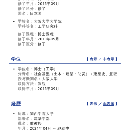
修了年月：
2013年09月
修了区分：
修了
国名：
日本国
学校名：
大阪大学大学院
学科等名：
工学研究科
修了課程：
博士課程
修了年月：
2013年09月
修了区分：
修了
学位
【 表示 ／
非表示
】
学位名：
博士（工学）
分野名：
社会基盤（土木・建築・防災） / 建築史、意匠
授与機関名：
大阪大学
取得方法：
課程
取得年月：
2013年09月
経歴
【 表示 ／
非表示
】
所属：
関西学院大学
部署名：
建築学部
職名：
准教授
年月：
2021年04月 ～ 継続中