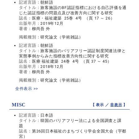
記述言語：
朝鮮語
タイトル：
旅客施設のBF認証指標における自己評価を通
じた認証指標の問題点及び改善方向に関する研究
誌名：
医療・福祉建築 25巻 4号 （頁 17 ～ 26）
出版年月：
2019年12月
著者：
柳尚吾 外
掲載種別：
研究論文（学術雑誌）
記述言語：
朝鮮語
タイトル：
旅客施設のバリアフリー認証制度関連法律と
実態事例からみた指標改善方向性に関する研究
誌名：
医療·福祉建築 24巻 4号 （頁 37 ～ 45）
出版年月：
2018年12月
著者：
柳尚吾 外
掲載種別：
研究論文（学術雑誌）
全件表示 >>
MISC
【 表示 ／
非表示
】
記述言語：
日本語
タイトル：
韓国のバリアフリー法による全国調査と課
題
誌名：
第26回日本福祉のまちづくり学会全国大会（宇都
宮）