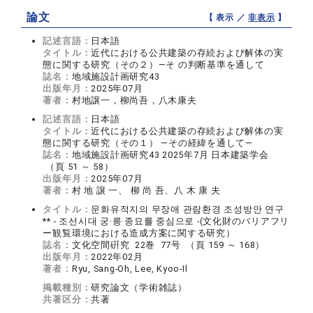
論文
【 表示 ／
非表示
】
記述言語：
日本語
タイトル：
近代における公共建築の存続および解体の実
態に関する研究（その２）―そ の判断基準を通して
誌名：
地域施設計画研究43
出版年月：
2025年07月
著者：
村地譲一，柳尚吾，八木康夫
記述言語：
日本語
タイトル：
近代における公共建築の存続および解体の実
態に関する研究（その１） ―その経緯を通して―
誌名：
地域施設計画研究43 2025年7月 日本建築学会
（頁 51 ～ 58）
出版年月：
2025年07月
著者：
村 地 譲 一、 柳 尚 吾、八 木 康 夫
タイトル：
문화유적지의 무장애 관람환경 조성방안 연구
** - 조선시대 궁·릉·종묘를 중심으로 -(文化財のバリアフリ
ー観覧環境における造成方案に関する研究）
誌名：
文化空間硏究 22巻 77号 （頁 159 ～ 168）
出版年月：
2022年02月
著者：
Ryu, Sang-Oh, Lee, Kyoo-Il
掲載種別：
研究論文（学術雑誌）
共著区分：
共著