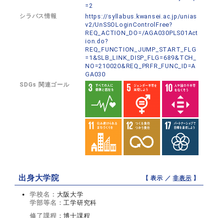
=2
シラバス情報
https://syllabus.kwansei.ac.jp/unias
v2/UnSSOLoginControlFree?
REQ_ACTION_DO=/AGA030PLS01Act
ion.do?
REQ_FUNCTION_JUMP_START_FLG
=1&SLB_LINK_DISP_FLG=689&TCH_
NO=210020&REQ_PRFR_FUNC_ID=A
GA030
SDGs 関連ゴール
出身大学院
【 表示 ／
非表示
】
学校名：
大阪大学
学部等名：
工学研究科
修了課程：
博士課程