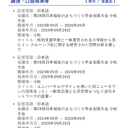
講演・口頭発表等
【 表示 ／
非表示
】
記述言語：
日本語
会議名：
第28回日本福祉のまちづくり学会全国大会 小松
大会
開催年月：
2025年09月 ～ 2026年09月
発表年月日：
2025年09月28日
開催地：
小松
タイトル：
特別支援学校と一体運営される小学校から見
たイン クルーシブ化に関する研究その1-空間分析を通し
て-
記述言語：
日本語
会議名：
第28回日本福祉のまちづくり学会全国大会 小松
大会
開催年月：
2025年09月 ～ 2026年09月
発表年月日：
2025年09月28日
開催地：
小松
タイトル：
ユニバーサルデザインを用いた旧ニュータウ
ンの活性化（１） ―駅前広場と公共空間をつなぐ歩行ネ
ットワークの提案―
記述言語：
日本語
会議名：
第28回日本福祉のまちづくり学会全国大会 小松
大会
開催年月：
2025年09月 ～ 2026年09月
発表年月日：
2025年09月28日