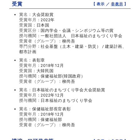
受賞
【 表示 ／
非表示
】
賞名：
大会奨励賞
受賞年月：
2022年
受賞国：
日本国
受賞区分：
国内学会・会議・シンポジウム等の賞
授与機関：
一般社団法人 日本福祉のまちづくり学会
受賞者（グループ）：
柳尚吾
専門分野：
社会基盤（土木・建築・防災） / 建築計画、
都市計画
賞名：
表彰章
受賞年月：
2018年12月
受賞国：
大韓民国
授与機関：
保健福祉部(韓国政府）
受賞者（グループ）：
柳尚吾
賞名：
日本福祉のまちづくり学会大会奨励賞
受賞年月：
2022年12月
授与機関：
日本福祉のまちづくり学会
賞名：
保健福祉部長官表彰
受賞年月：
2018年12月
授与機関：
保健福祉部
受賞者（グループ）：
柳尚吾