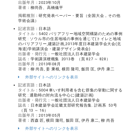
出版年月：
2023年10月
著者：
柳尚吾、高橋儀平
掲載種別：
研究発表ペーパー・要旨（全国大会，その他
学術会議）
記述言語：
日本語
タイトル：
5402 バリアフリー地域空間構築のための事例
研究 : ソウル市の住居地域の事例を通じて(トイレと地域
のバリアフリー,建築計画,2013年度日本建築学会大会(北
海道)学術講演会・建築デザイン発表会)
出版者・発行元：
一般社団法人日本建築学会
誌名：
学術講演梗概集 2013巻 （頁 827 ～ 828）
出版年月：
2013年08月
著者：
柳 尚吾, 姜 秉根, 横田 隆司, 飯田 匡, 伊丹 康二
外部サイトへのリンクを表示
記述言語：
日本語
タイトル：
5004 車いす利用者を含む群集の挙動に関する
研究 : 通勤時の対向流を中心に(建築計画)
出版者・発行元：
一般社団法人日本建築学会
誌名：
日本建築学会近畿支部研究報告集. 計画系 53号
（頁 13 ～ 16）
出版年月：
2013年05月
著者：
西森 匠, 横田 隆司, 飯田 匡, 伊丹 康二, 柳 尚吾
外部サイトへのリンクを表示