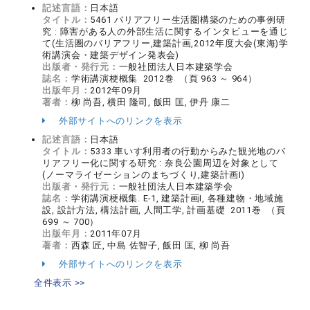
記述言語：
日本語
タイトル：
5461 バリアフリー生活圏構築のための事例研
究 : 障害がある人の外部生活に関するインタビューを通じ
て(生活圏のバリアフリー,建築計画,2012年度大会(東海)学
術講演会・建築デザイン発表会)
出版者・発行元：
一般社団法人日本建築学会
誌名：
学術講演梗概集 2012巻 （頁 963 ～ 964）
出版年月：
2012年09月
著者：
柳 尚吾, 横田 隆司, 飯田 匡, 伊丹 康二
外部サイトへのリンクを表示
記述言語：
日本語
タイトル：
5333 車いす利用者の行動からみた観光地のバ
リアフリー化に関する研究 : 奈良公園周辺を対象として
(ノーマライゼーションのまちづくり,建築計画I)
出版者・発行元：
一般社団法人日本建築学会
誌名：
学術講演梗概集. E-1, 建築計画I, 各種建物・地域施
設, 設計方法, 構法計画, 人間工学, 計画基礎 2011巻 （頁
699 ～ 700）
出版年月：
2011年07月
著者：
西森 匠, 中島 佐智子, 飯田 匡, 柳 尚吾
外部サイトへのリンクを表示
全件表示 >>