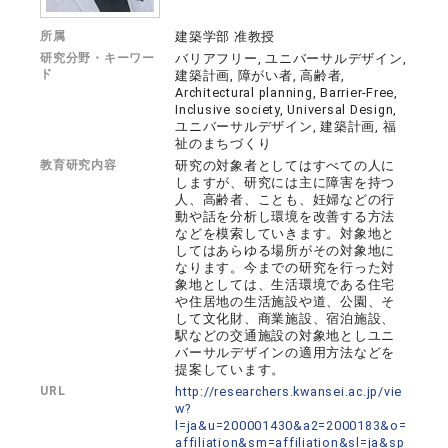
所属
建築学部 准教授
研究分野・キーワー
バリアフリー, ユニバーサルデザイン,
ド
建築計画, 障がい者, 高齢者,
Architectural planning, Barrier-Free,
Inclusive society, Universal Design,
ユニバーサルデザイン, 建築計画, 福
祉のまちづくり
教育研究内容
研究の対象者としてはすべての人に
しますが、研究には主に障害を持つ
人、高齢者、ことも、妊婦などの行
動や話を分析し環境を改善する方法
などを模索していきます。対象地と
してはあらゆる場所がその対象地に
なります。今までの研究を行った対
象地としては、生活環境である住宅
や住居地の生活施設や道、公園、そ
して文化財、商業施設、宿泊施設、
駅などの交通施設の対象地としユニ
バーサルデザインの適用方法などを
提案しています。
URL
http://researchers.kwansei.ac.jp/vie
w?
l=ja&u=200001430&a2=2000183&o=
affiliation&sm=affiliation&sl=ja&sp