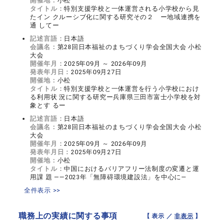
開催地：
小松
タイトル：
特別支援学校と一体運営される小学校から見
たイン クルーシブ化に関する研究その２ ー地域連携を
通 してー
記述言語：
日本語
会議名：
第28回日本福祉のまちづくり学会全国大会 小松
大会
開催年月：
2025年09月 ～ 2026年09月
発表年月日：
2025年09月27日
開催地：
小松
タイトル：
特別支援学校と一体運営を行う小学校におけ
る利用状 況に関する研究ー兵庫県三田市富士小学校を対
象とす るー
記述言語：
日本語
会議名：
第28回日本福祉のまちづくり学会全国大会 小松
大会
開催年月：
2025年09月 ～ 2026年09月
発表年月日：
2025年09月27日
開催地：
小松
タイトル：
中国におけるバリアフリー法制度の変遷と運
用課 題 ――2023年「無障碍環境建設法」を中心に―
全件表示 >>
職務上の実績に関する事項
【 表示 ／
非表示
】