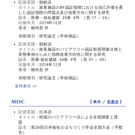
記述言語：
朝鮮語
タイトル：
旅客施設のBF認証指標における自己評価を通
じた認証指標の問題点及び改善方向に関する研究
誌名：
医療・福祉建築 25巻 4号 （頁 17 ～ 26）
出版年月：
2019年12月
著者：
柳尚吾 外
掲載種別：
研究論文（学術雑誌）
記述言語：
朝鮮語
タイトル：
旅客施設のバリアフリー認証制度関連法律と
実態事例からみた指標改善方向性に関する研究
誌名：
医療·福祉建築 24巻 4号 （頁 37 ～ 45）
出版年月：
2018年12月
著者：
柳尚吾 外
掲載種別：
研究論文（学術雑誌）
全件表示 >>
MISC
【 表示 ／
非表示
】
記述言語：
日本語
タイトル：
韓国のバリアフリー法による全国調査と課
題
誌名：
第26回日本福祉のまちづくり学会全国大会（宇都
宮）