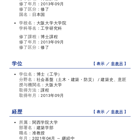
修了年月：
2013年09月
修了区分：
修了
国名：
日本国
学校名：
大阪大学大学院
学科等名：
工学研究科
修了課程：
博士課程
修了年月：
2013年09月
修了区分：
修了
学位
【 表示 ／
非表示
】
学位名：
博士（工学）
分野名：
社会基盤（土木・建築・防災） / 建築史、意匠
授与機関名：
大阪大学
取得方法：
課程
取得年月：
2013年09月
経歴
【 表示 ／
非表示
】
所属：
関西学院大学
部署名：
建築学部
職名：
准教授
年月：
2021年04月 ～ 継続中