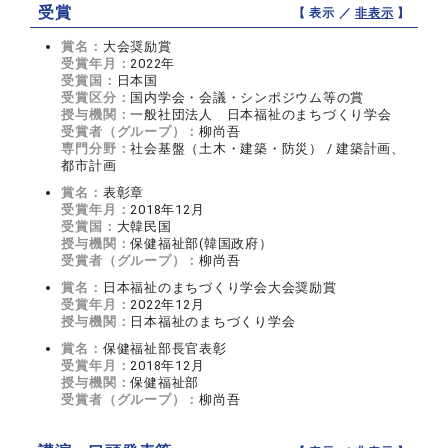
受賞
【 表示 ／
非表示
】
賞名：
大会奨励賞
受賞年月：
2022年
受賞国：
日本国
受賞区分：
国内学会・会議・シンポジウム等の賞
授与機関：
一般社団法人 日本福祉のまちづくり学会
受賞者（グループ）：
柳尚吾
専門分野：
社会基盤（土木・建築・防災） / 建築計画、
都市計画
賞名：
表彰章
受賞年月：
2018年12月
受賞国：
大韓民国
授与機関：
保健福祉部(韓国政府）
受賞者（グループ）：
柳尚吾
賞名：
日本福祉のまちづくり学会大会奨励賞
受賞年月：
2022年12月
授与機関：
日本福祉のまちづくり学会
賞名：
保健福祉部長官表彰
受賞年月：
2018年12月
授与機関：
保健福祉部
受賞者（グループ）：
柳尚吾