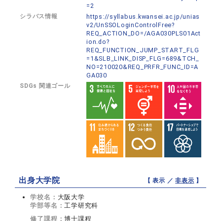
=2
シラバス情報
https://syllabus.kwansei.ac.jp/unias
v2/UnSSOLoginControlFree?
REQ_ACTION_DO=/AGA030PLS01Act
ion.do?
REQ_FUNCTION_JUMP_START_FLG
=1&SLB_LINK_DISP_FLG=689&TCH_
NO=210020&REQ_PRFR_FUNC_ID=A
GA030
SDGs 関連ゴール
出身大学院
【 表示 ／
非表示
】
学校名：
大阪大学
学部等名：
工学研究科
修了課程：
博士課程