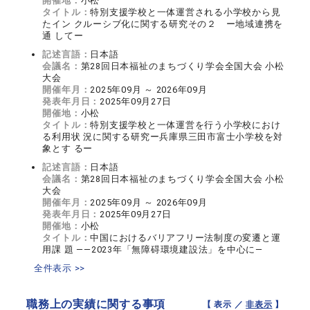
開催地：
小松
タイトル：
特別支援学校と一体運営される小学校から見
たイン クルーシブ化に関する研究その２ ー地域連携を
通 してー
記述言語：
日本語
会議名：
第28回日本福祉のまちづくり学会全国大会 小松
大会
開催年月：
2025年09月 ～ 2026年09月
発表年月日：
2025年09月27日
開催地：
小松
タイトル：
特別支援学校と一体運営を行う小学校におけ
る利用状 況に関する研究ー兵庫県三田市富士小学校を対
象とす るー
記述言語：
日本語
会議名：
第28回日本福祉のまちづくり学会全国大会 小松
大会
開催年月：
2025年09月 ～ 2026年09月
発表年月日：
2025年09月27日
開催地：
小松
タイトル：
中国におけるバリアフリー法制度の変遷と運
用課 題 ――2023年「無障碍環境建設法」を中心に―
全件表示 >>
職務上の実績に関する事項
【 表示 ／
非表示
】