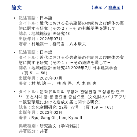
論文
【 表示 ／
非表示
】
記述言語：
日本語
タイトル：
近代における公共建築の存続および解体の実
態に関する研究（その２）―そ の判断基準を通して
誌名：
地域施設計画研究43
出版年月：
2025年07月
著者：
村地譲一，柳尚吾，八木康夫
記述言語：
日本語
タイトル：
近代における公共建築の存続および解体の実
態に関する研究（その１） ―その経緯を通して―
誌名：
地域施設計画研究43 2025年7月 日本建築学会
（頁 51 ～ 58）
出版年月：
2025年07月
著者：
村 地 譲 一、 柳 尚 吾、八 木 康 夫
タイトル：
문화유적지의 무장애 관람환경 조성방안 연구
** - 조선시대 궁·릉·종묘를 중심으로 -(文化財のバリアフリ
ー観覧環境における造成方案に関する研究）
誌名：
文化空間硏究 22巻 77号 （頁 159 ～ 168）
出版年月：
2022年02月
著者：
Ryu, Sang-Oh, Lee, Kyoo-Il
掲載種別：
研究論文（学術雑誌）
共著区分：
共著