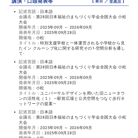
講演・口頭発表等
【 表示 ／
非表示
】
記述言語：
日本語
会議名：
第28回日本福祉のまちづくり学会全国大会 小松
大会
開催年月：
2025年09月 ～ 2026年09月
発表年月日：
2025年09月28日
開催地：
小松
タイトル：
特別支援学校と一体運営される小学校から見
たイン クルーシブ化に関する研究その1-空間分析を通し
て-
記述言語：
日本語
会議名：
第28回日本福祉のまちづくり学会全国大会 小松
大会
開催年月：
2025年09月 ～ 2026年09月
発表年月日：
2025年09月28日
開催地：
小松
タイトル：
ユニバーサルデザインを用いた旧ニュータウ
ンの活性化（１） ―駅前広場と公共空間をつなぐ歩行ネ
ットワークの提案―
記述言語：
日本語
会議名：
第28回日本福祉のまちづくり学会全国大会 小松
大会
開催年月：
2025年09月 ～ 2026年09月
発表年月日：
2025年09月28日