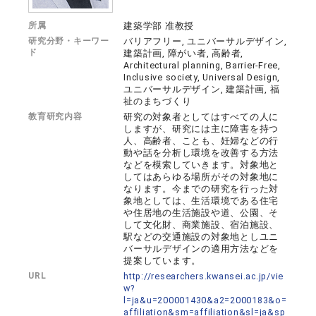
所属
建築学部 准教授
研究分野・キーワー
バリアフリー, ユニバーサルデザイン,
ド
建築計画, 障がい者, 高齢者,
Architectural planning, Barrier-Free,
Inclusive society, Universal Design,
ユニバーサルデザイン, 建築計画, 福
祉のまちづくり
教育研究内容
研究の対象者としてはすべての人に
しますが、研究には主に障害を持つ
人、高齢者、ことも、妊婦などの行
動や話を分析し環境を改善する方法
などを模索していきます。対象地と
してはあらゆる場所がその対象地に
なります。今までの研究を行った対
象地としては、生活環境である住宅
や住居地の生活施設や道、公園、そ
して文化財、商業施設、宿泊施設、
駅などの交通施設の対象地としユニ
バーサルデザインの適用方法などを
提案しています。
URL
http://researchers.kwansei.ac.jp/vie
w?
l=ja&u=200001430&a2=2000183&o=
affiliation&sm=affiliation&sl=ja&sp