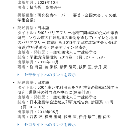
出版年月：
2023年10月
著者：
柳尚吾、高橋儀平
掲載種別：
研究発表ペーパー・要旨（全国大会，その他
学術会議）
記述言語：
日本語
タイトル：
5402 バリアフリー地域空間構築のための事例
研究 : ソウル市の住居地域の事例を通じて(トイレと地域
のバリアフリー,建築計画,2013年度日本建築学会大会(北
海道)学術講演会・建築デザイン発表会)
出版者・発行元：
一般社団法人日本建築学会
誌名：
学術講演梗概集 2013巻 （頁 827 ～ 828）
出版年月：
2013年08月
著者：
柳 尚吾, 姜 秉根, 横田 隆司, 飯田 匡, 伊丹 康二
外部サイトへのリンクを表示
記述言語：
日本語
タイトル：
5004 車いす利用者を含む群集の挙動に関する
研究 : 通勤時の対向流を中心に(建築計画)
出版者・発行元：
一般社団法人日本建築学会
誌名：
日本建築学会近畿支部研究報告集. 計画系 53号
（頁 13 ～ 16）
出版年月：
2013年05月
著者：
西森 匠, 横田 隆司, 飯田 匡, 伊丹 康二, 柳 尚吾
外部サイトへのリンクを表示