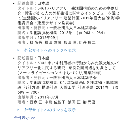
記述言語：
日本語
タイトル：
5461 バリアフリー生活圏構築のための事例研
究 : 障害がある人の外部生活に関するインタビューを通じ
て(生活圏のバリアフリー,建築計画,2012年度大会(東海)学
術講演会・建築デザイン発表会)
出版者・発行元：
一般社団法人日本建築学会
誌名：
学術講演梗概集 2012巻 （頁 963 ～ 964）
出版年月：
2012年09月
著者：
柳 尚吾, 横田 隆司, 飯田 匡, 伊丹 康二
外部サイトへのリンクを表示
記述言語：
日本語
タイトル：
5333 車いす利用者の行動からみた観光地のバ
リアフリー化に関する研究 : 奈良公園周辺を対象として
(ノーマライゼーションのまちづくり,建築計画I)
出版者・発行元：
一般社団法人日本建築学会
誌名：
学術講演梗概集. E-1, 建築計画I, 各種建物・地域施
設, 設計方法, 構法計画, 人間工学, 計画基礎 2011巻 （頁
699 ～ 700）
出版年月：
2011年07月
著者：
西森 匠, 中島 佐智子, 飯田 匡, 柳 尚吾
外部サイトへのリンクを表示
全件表示 >>