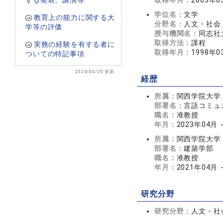
する発表、講演等
取得年月：
2003年0
学位名：
文学
教育上の能力に関する大
分野名：
人文・社会 
学等の評価
授与機関名：
同志社
取得方法：
課程
実務の経験を有する者に
取得年月：
1998年0
ついての特記事項
2026/04/20 更新
経歴
所属：
関西学院大学
部署名：
言語コミュ
職名：
准教授
年月：
2023年04月
所属：
関西学院大学
部署名：
建築学部
職名：
准教授
年月：
2021年04月
研究分野
研究分野：
人文・社会