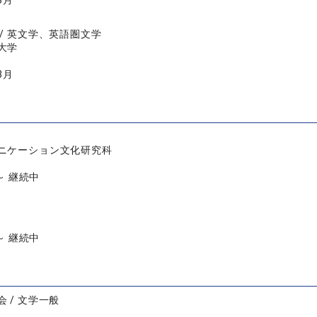
3月
/ 英文学、英語圏文学
大学
3月
ニケーション文化研究科
 ～ 継続中
 ～ 継続中
 / 文学一般