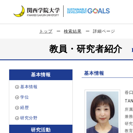
トップ
検索結果
詳細ページ
教員・研究者紹介
基本情報
基本情報
基本情報
谷
学位
TAN
経歴
所属
兼務
研究分野
研究
研究活動
教育