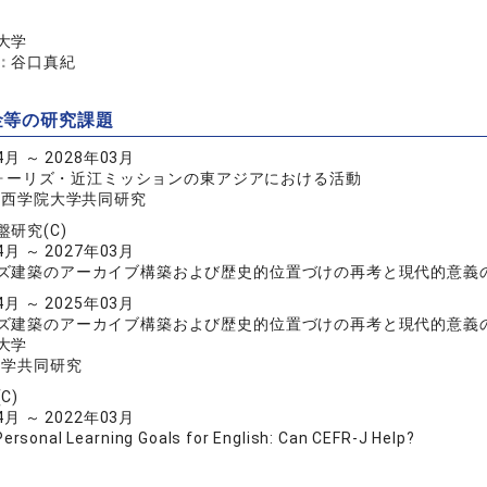
大学
：
谷口真紀
金等の研究課題
4月 ～ 2028年03月
. ヴォーリズ・近江ミッションの東アジアにおける活動
度関西学院大学共同研究
研究(C)
4月 ～ 2027年03月
ズ建築のアーカイブ構築および歴史的位置づけの再考と現代的意義
4月 ～ 2025年03月
ズ建築のアーカイブ構築および歴史的位置づけの再考と現代的意義
大学
大学共同研究
C)
4月 ～ 2022年03月
Personal Learning Goals for English: Can CEFR-J Help?