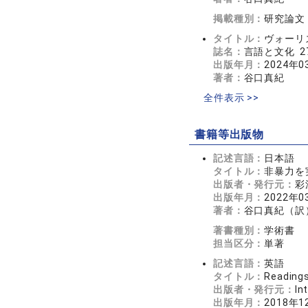
掲載種別：
研究論文
タイトル：
ヴォーリ
誌名：
言語と文化 2
出版年月：
2024年0
著者：
谷口真紀
全件表示 >>
書籍等出版物
記述言語：
日本語
タイトル：
非暴力を
出版者・発行元：
彩
出版年月：
2022年0
著者：
谷口真紀（訳
著書種別：
学術書
担当区分：
単著
記述言語：
英語
タイトル：
Readings
出版者・発行元：
In
出版年月：
2018年1