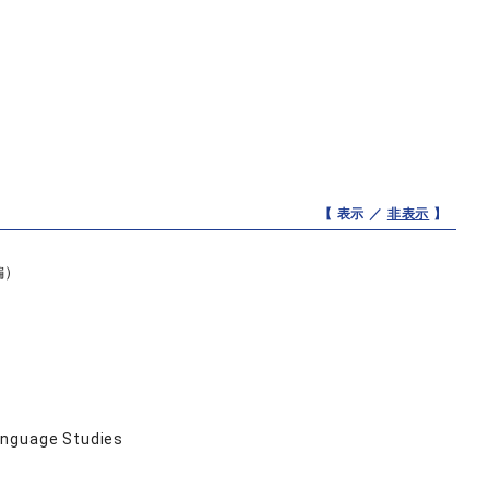
【 表示 ／
非表示
】
編）
anguage Studies