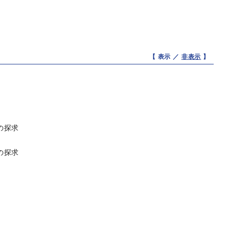
【 表示 ／
非表示
】
の探求
の探求