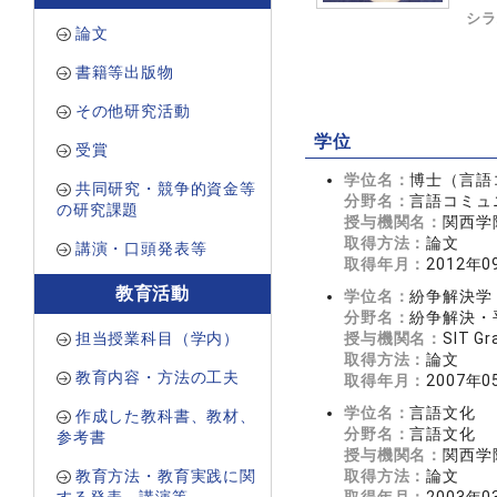
シラ
論文
書籍等出版物
その他研究活動
学位
受賞
学位名：
博士（言語
共同研究・競争的資金等
分野名：
言語コミュ
の研究課題
授与機関名：
関西学
取得方法：
論文
講演・口頭発表等
取得年月：
2012年0
教育活動
学位名：
紛争解決学
分野名：
紛争解決・
担当授業科目（学内）
授与機関名：
SIT Gr
取得方法：
論文
教育内容・方法の工夫
取得年月：
2007年0
学位名：
言語文化
作成した教科書、教材、
分野名：
言語文化
参考書
授与機関名：
関西学
教育方法・教育実践に関
取得方法：
論文