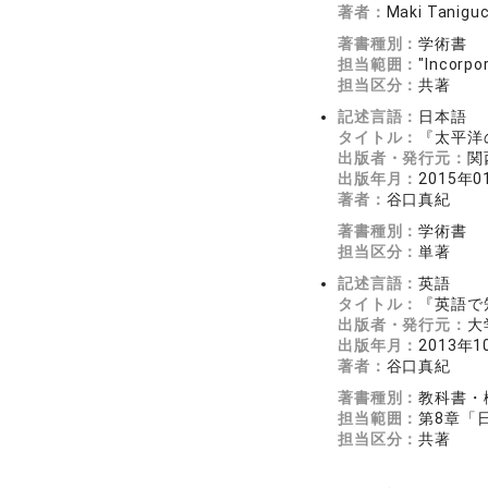
著者：
Maki Taniguc
著書種別：
学術書
担当範囲：
"Incorpo
担当区分：
共著
記述言語：
日本語
タイトル：
『太平洋
出版者・発行元：
関
出版年月：
2015年0
著者：
谷口真紀
著書種別：
学術書
担当区分：
単著
記述言語：
英語
タイトル：
『英語で
出版者・発行元：
大
出版年月：
2013年1
著者：
谷口真紀
著書種別：
教科書・
担当範囲：
第8章「
担当区分：
共著