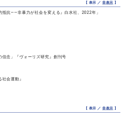
【 表示 ／
非表示
】
抵抗――非暴力が社会を変える』白水社、2022年」
の信念」『ヴォーリズ研究』創刊号
る社会運動』
【 表示 ／
非表示
】