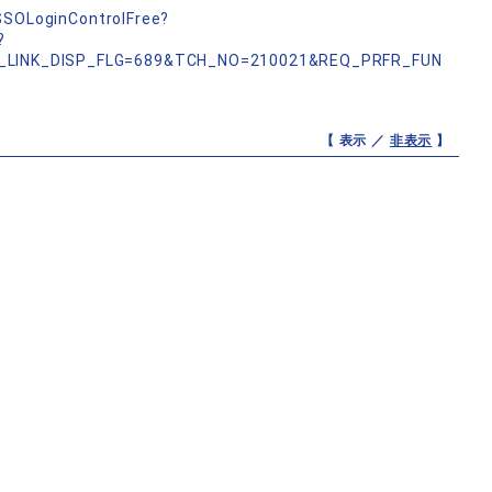
nSSOLoginControlFree?
?
_LINK_DISP_FLG=689&TCH_NO=210021&REQ_PRFR_FUN
【 表示 ／
非表示
】