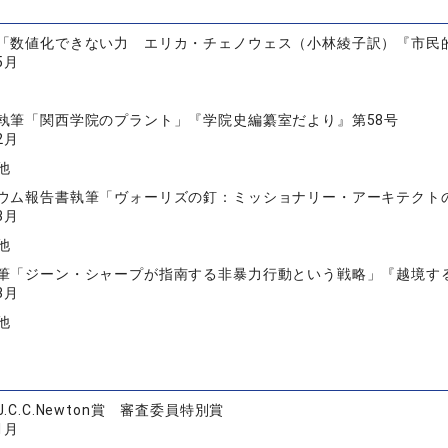
「数値化できない力 エリカ・チェノウェス（小林綾子訳）『市民的
5月
執筆「関西学院のプラント」『学院史編纂室だより』第58号
2月
他
ウム報告書執筆「ヴォーリズの釘：ミッショナリー・アーキテクト
3月
他
筆「ジーン・シャープが指南する非暴力行動という戦略」『越境す
3月
他
.C.C.Newton賞 審査委員特別賞
1月