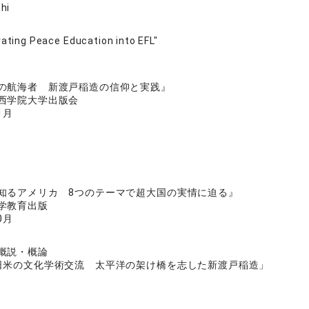
hi
rating Peace Education into EFL"
の航海者 新渡戸稲造の信仰と実践』
西学院大学出版会
1月
知るアメリカ 8つのテーマで超大国の実情に迫る』
学教育出版
0月
概説・概論
日米の文化学術交流 太平洋の架け橋を志した新渡戸稲造」