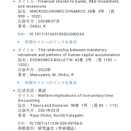
タイトル：
Financial shocks to banks, R&D investment,
and recessions
誌名：
MACROECONOMIC DYNAMICS 28巻 5号 （頁
999 ～ 1022）
出版年月：
2024年07月
著者：
Ohdoi, R
DOI：
10.1017/S1365100523000354
外部サイトへのリンクを表示
タイトル：
The relationship between mandatory
retirement and patterns of human capital accumulation
誌名：
ECONOMICS BULLETIN 42巻 2号 （頁 1192 ～
1202）
出版年月：
2022年
著者：
Masuyama, M; Ohdoi, R
外部サイトへのリンクを表示
記述言語：
英語
タイトル：
Welfare implications of non-unitary time
discounting
誌名：
Theory and Decision 90巻 1号 （頁 85 ～ 115）
出版年月：
2021年02月
著者：
Ryoji Ohdoi, Koichi Futagami
DOI：
10.1007/s11238-020-09766-0
掲載種別：
研究論文（学術雑誌）