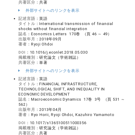
共著区分：
共著
外部サイトへのリンクを表示
記述言語：
英語
タイトル：
International transmission of financial
shocks without financial integration
誌名：
Economics Letters 170巻 （頁 46 ～ 49）
出版年月：
2018年09月
著者：
Ryoji Ohdoi
DOI：
10.1016/j.econlet.2018.05.030
掲載種別：
研究論文（学術雑誌）
共著区分：
単著
外部サイトへのリンクを表示
記述言語：
英語
タイトル：
FINANCIAL INFRASTRUCTURE,
TECHNOLOGICAL SHIFT, AND INEQUALITY IN
ECONOMIC DEVELOPMENT
誌名：
Macroeconomic Dynamics 17巻 3号 （頁 531 ～
562）
出版年月：
2013年04月
著者：
Ryo Horii, Ryoji Ohdoi, Kazuhiro Yamamoto
DOI：
10.1017/s1365100511000356
掲載種別：
研究論文（学術雑誌）
共著区分：
共著