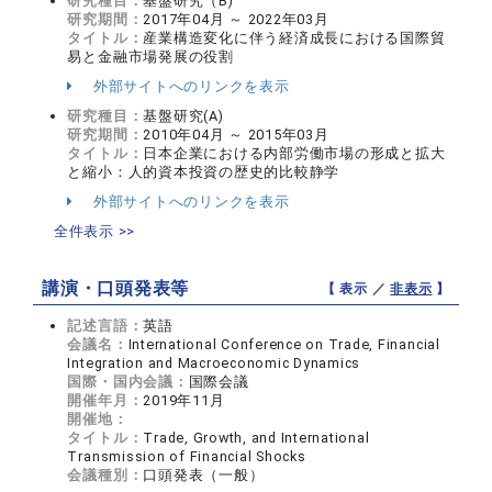
研究種目：
基盤研究（B)
研究期間：
2017年04月 ～ 2022年03月
タイトル：
産業構造変化に伴う経済成長における国際貿
易と金融市場発展の役割
外部サイトへのリンクを表示
研究種目：
基盤研究(A)
研究期間：
2010年04月 ～ 2015年03月
タイトル：
日本企業における内部労働市場の形成と拡大
と縮小：人的資本投資の歴史的比較静学
外部サイトへのリンクを表示
全件表示 >>
講演・口頭発表等
【 表示 ／
非表示
】
記述言語：
英語
会議名：
International Conference on Trade, Financial
Integration and Macroeconomic Dynamics
国際・国内会議：
国際会議
開催年月：
2019年11月
開催地：
タイトル：
Trade, Growth, and International
Transmission of Financial Shocks
会議種別：
口頭発表（一般）