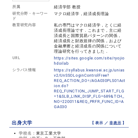
所属
経済学部 教授
研究分野・キーワー
マクロ経済学，経済成長理論
ド
教育研究内容
私の専門はマクロ経済学，とくに経
済成長理論です．これまで，主に経
済成長と国際貿易パターンの関係，
経済成長と財政規律の関係，および
金融摩擦と経済成長の関係について
理論研究を行ってきました．
URL
https://sites.google.com/site/ryojio
hdoilab
シラバス情報
https://syllabus.kwansei.ac.jp/unias
v2/UnSSOLoginControlFree?
REQ_ACTION_DO=/AGA030PLS01Act
ion.do?
REQ_FUNCTION_JUMP_START_FLG
=1&SLB_LINK_DISP_FLG=689&TCH_
NO=220011&REQ_PRFR_FUNC_ID=A
GA030
出身大学
【 表示 ／
非表示
】
学校名：
東京工業大学