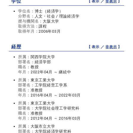
学位
【 表示 ／
非表示
】
学位名：
博士（経済学）
分野名：
人文・社会 / 理論経済学
授与機関名：
大阪大学
取得方法：
課程
取得年月：
2006年03月
経歴
【 表示 ／
非表示
】
所属：
関西学院大学
部署名：
経済学部
職名：
教授
年月：
2022年04月 ～ 継続中
所属：
東京工業大学
部署名：
工学院経営工学系
職名：
准教授
年月：
2016年04月 ～ 2022年03月
所属：
東京工業大学
部署名：
大学院社会理工学研究科
職名：
准教授
年月：
2012年04月 ～ 2016年03月
所属：
大阪市立大学
部署名：
大学院経済学研究科