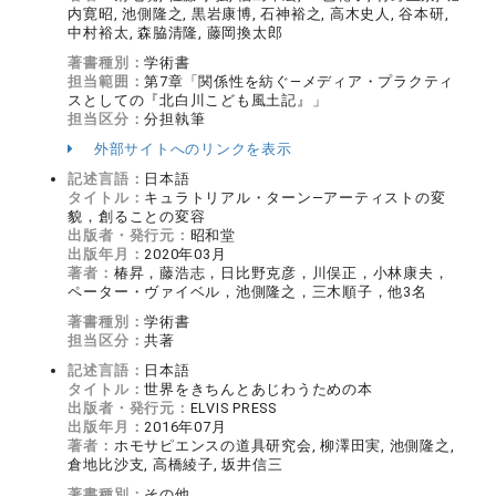
内寛昭, 池側隆之, 黒岩康博, 石神裕之, 高木史人, 谷本研,
中村裕太, 森脇清隆, 藤岡換太郎
著書種別：
学術書
担当範囲：
第7章「関係性を紡ぐ―メディア・プラクティ
スとしての『北白川こども風土記』」
担当区分：
分担執筆
外部サイトへのリンクを表示
記述言語：
日本語
タイトル：
キュラトリアル・ターン―アーティストの変
貌，創ることの変容
出版者・発行元：
昭和堂
出版年月：
2020年03月
著者：
椿昇，藤浩志，日比野克彦，川俣正，小林康夫，
ペーター・ヴァイベル，池側隆之，三木順子，他3名
著書種別：
学術書
担当区分：
共著
記述言語：
日本語
タイトル：
世界をきちんとあじわうための本
出版者・発行元：
ELVIS PRESS
出版年月：
2016年07月
著者：
ホモサピエンスの道具研究会, 柳澤田実, 池側隆之,
倉地比沙支, 高橋綾子, 坂井信三
著書種別：
その他