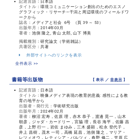
記述言語：
日本語
タイトル：
環境コミュニケーション創出のためのエスノ
グラフィック・リサーチ—干潟と周辺環境のフィールドワ
ークから
誌名：
メディアと社会 6号 （頁 39 ～ 53）
出版年月：
2014年03月
著者：
池側 隆之, 青山 太郎, 山下 博美
掲載種別：
研究論文（学術雑誌）
共著区分：
共著
外部サイトへのリンクを表示
全件表示 >>
書籍等出版物
【 表示 ／
非表示
】
記述言語：
日本語
タイトル：
映像メディア表現の教育的意義: 感性による教
育の地平から
出版者・発行元：
学術研究出版
出版年月：
2024年02月
著者：
柳沼 宏寿，佐原 理，赤木 恭子，渡邊 晃一，山木
朝彦，ジャダ・カードリー，宮脇 理，長谷 海平，佐藤 昌
彦，上野 行一，岩佐 まゆみ，三木 盛顕，松永 登代子，
井上 昌樹，茂木 一司，高橋 延昌，池側 隆之，マリア・
レツィオウ，レティシア・バルツィ，春野 修二，笠原 広