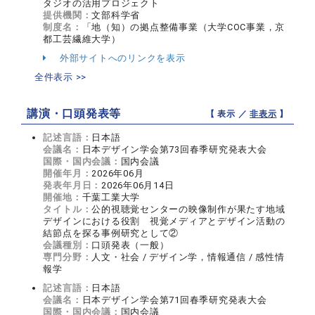
タジオの活用プロジェクト
提供機関：
文部科学省
制度名：
「地（知）の拠点整備事業（大学COC事業，京
都工芸繊維大学）
外部サイトへのリンクを表示
全件表示 >>
講演・口頭発表等
【 表示 ／
非表示
】
記述言語：
日本語
会議名：
日本デザイン学会第73回春季研究発表大会
国際・国内会議：
国内会議
開催年月：
2026年06月
発表年月日：
2026年06月14日
開催地：
千葉工業大学
タイトル：
公的視聴覚センターの映像制作が果たす地域
デザインにおける役割 視覚メディアとデザイン活動の
結節点を探る事例研究として②
会議種別：
口頭発表（一般）
専門分野：
人文・社会 / デザイン学，情報通信 / 感性情
報学
記述言語：
日本語
会議名：
日本デザイン学会第71回春季研究発表大会
国際・国内会議：
国内会議