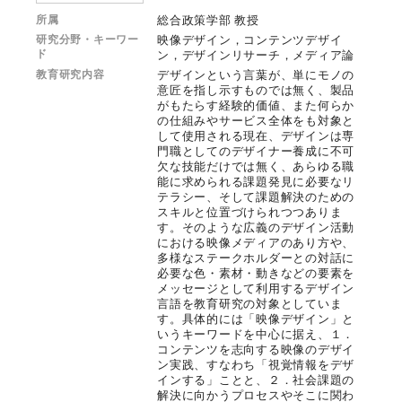
所属
総合政策学部 教授
研究分野・キーワー
映像デザイン，コンテンツデザイ
ド
ン，デザインリサーチ，メディア論
教育研究内容
デザインという言葉が、単にモノの
意匠を指し示すものでは無く、製品
がもたらす経験的価値、また何らか
の仕組みやサービス全体をも対象と
して使用される現在、デザインは専
門職としてのデザイナー養成に不可
欠な技能だけでは無く、あらゆる職
能に求められる課題発見に必要なリ
テラシー、そして課題解決のための
スキルと位置づけられつつありま
す。そのような広義のデザイン活動
における映像メディアのあり方や、
多様なステークホルダーとの対話に
必要な色・素材・動きなどの要素を
メッセージとして利用するデザイン
言語を教育研究の対象としていま
す。具体的には「映像デザイン」と
いうキーワードを中心に据え、１．
コンテンツを志向する映像のデザイ
ン実践、すなわち「視覚情報をデザ
インする」ことと、２．社会課題の
解決に向かうプロセスやそこに関わ