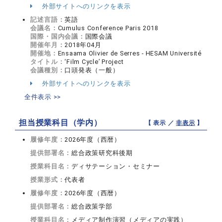
外部サイトへのリンクを表示
記述言語：
英語
会議名：
Cumulus Conference Paris 2018
国際・国内会議：
国際会議
開催年月：
2018年04月
開催地：
Ensaama Olivier de Serres - HESAM Université
タイトル：
‘Film Cycle’ Project
会議種別：
口頭発表（一般）
外部サイトへのリンクを表示
全件表示 >>
担当授業科目（学内）
【 表示 ／
非表示
】
履修年度：
2026年度（西暦）
提供部署名：
総合政策研究科後期
授業科目名：
ディサテーション・セミナー
授業形式：
代表者
履修年度：
2026年度（西暦）
提供部署名：
総合政策学部
授業科目名：
メディア制作演習（メディアの実践）