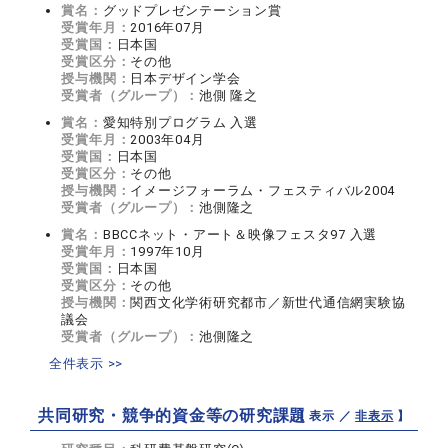
賞名：
グッドプレゼンテーション賞
受賞年月：
2016年07月
受賞国：
日本国
受賞区分：
その他
授与機関：
日本デザイン学会
受賞者（グループ）：
池側 隆之
賞名：
愛知特別プログラム 入選
受賞年月：
2003年04月
受賞国：
日本国
受賞区分：
その他
授与機関：
イメージフォーラム・フェスティバル2004
受賞者（グループ）：
池側隆之
賞名：
BBCCネット・アート＆映像フェスタ97 入選
受賞年月：
1997年10月
受賞国：
日本国
受賞区分：
その他
授与機関：
関西文化学術研究都市／新世代通信網実験協
議会
受賞者（グループ）：
池側隆之
全件表示 >>
共同研究・競争的資金等の研究課題
【 表示 ／
非表示
】