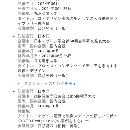
開催年月：
2024年06月
発表年月日：
2024年06月23日
開催地：
九州産業大学
タイトル：
コ・デザイン実践の場としての公設視聴覚ラ
イブラリー再評価
会議種別：
口頭発表（一般）
記述言語：
日本語
会議名：
日本デザイン学会第68回春季研究発表大会
国際・国内会議：
国内会議
開催年月：
2021年06月
発表年月日：
2021年06月26日
開催地：
長岡造形大学
タイトル：
プロセス・コンテンツ・メディアを志向する
映像のデザイン
会議種別：
口頭発表（一般）
外部サイトへのリンクを表示
記述言語：
日本語
会議名：
画像関連学会連合会第6回秋季大会
国際・国内会議：
国内会議
開催年月：
2019年10月
開催地：
タイトル：
デザイン活動と映像メディアの新しい関係ー
KYOTO Design Labでの事例を中心にー
会議種別：
口頭発表（招待・特別）