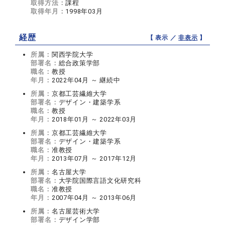
取得方法：
課程
取得年月：
1998年03月
経歴
【 表示 ／
非表示
】
所属：
関西学院大学
部署名：
総合政策学部
職名：
教授
年月：
2022年04月 ～ 継続中
所属：
京都工芸繊維大学
部署名：
デザイン・建築学系
職名：
教授
年月：
2018年01月 ～ 2022年03月
所属：
京都工芸繊維大学
部署名：
デザイン・建築学系
職名：
准教授
年月：
2013年07月 ～ 2017年12月
所属：
名古屋大学
部署名：
大学院国際言語文化研究科
職名：
准教授
年月：
2007年04月 ～ 2013年06月
所属：
名古屋芸術大学
部署名：
デザイン学部