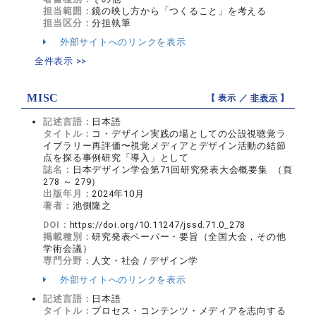
担当範囲：
鏡の映し方から「つくること」を考える
担当区分：
分担執筆
外部サイトへのリンクを表示
全件表示 >>
MISC
【 表示 ／
非表示
】
記述言語：
日本語
タイトル：
コ・デザイン実践の場としての公設視聴覚ラ
イブラリー再評価〜視覚メディアとデザイン活動の結節
点を探る事例研究「導入」として
誌名：
日本デザイン学会第71回研究発表大会概要集 （頁
278 ～ 279）
出版年月：
2024年10月
著者：
池側隆之
DOI：
https://doi.org/10.11247/jssd.71.0_278
掲載種別：
研究発表ペーパー・要旨（全国大会，その他
学術会議）
専門分野：
人文・社会 / デザイン学
外部サイトへのリンクを表示
記述言語：
日本語
タイトル：
プロセス・コンテンツ・メディアを志向する