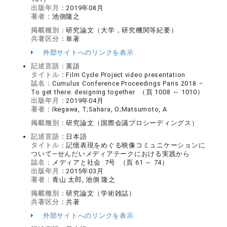
出版年月：
2019年08月
著者：
池側隆之
掲載種別：
研究論文（大学，研究機関等紀要）
共著区分：
単著
外部サイトへのリンクを表示
記述言語：
英語
タイトル：
Film Cycle Project video presentation
誌名：
Cumulus Conference Proceedings Paris 2018 –
To get there: designing together （頁 1008 ～ 1010）
出版年月：
2019年04月
著者：
Ikegawa, T;Sahara, O;Matsumoto, A
掲載種別：
研究論文（国際会議プロシーディングス）
記述言語：
日本語
タイトル：
記憶表現をめぐる映像コミュニケーションに
ついて―せんだいメディアテークにおける実践から
誌名：
メディアと社会 7号 （頁 61 ～ 74）
出版年月：
2015年03月
著者：
青山 太郎, 池側 隆之
掲載種別：
研究論文（学術雑誌）
共著区分：
共著
外部サイトへのリンクを表示