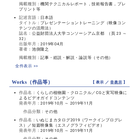
掲載種別：
機関テクニカルレポート，技術報告書，プレ
プリント等
記述言語：
日本語
タイトル：
プレゼンテーショントレーニング（映像コン
テンツの活用法）
誌名：
公益財団法人大学コンソーシアム京都 （頁 23 ～
32）
出版年月：
2019年04月
著者：
池側隆之
掲載種別：
記事・総説・解説・論説等（その他）
全件表示 >>
Works（作品等）
【 表示 ／
非表示
】
作品名：
くらしの植物園・クロニクル／CGと実写映像に
よるビデオガイドコンテンツ
発表年月：
2019年10月 ～ 2019年11月
作品分類：
その他
作品名：
いぬじまカタログ2019（ワークインプログレ
ス）／短篇映像集（エスノグラフィビデオ）
発表年月：
2019年10月 ～ 2019年11月
作品分類：
その他