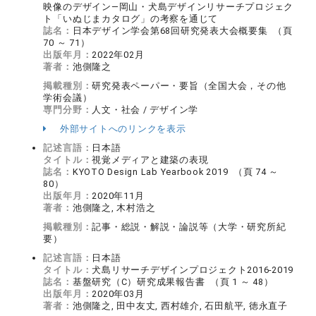
映像のデザイン—岡山・犬島デザインリサーチプロジェク
ト「いぬじまカタログ」の考察を通じて
誌名：
日本デザイン学会第68回研究発表大会概要集 （頁
70 ～ 71）
出版年月：
2022年02月
著者：
池側隆之
掲載種別：
研究発表ペーパー・要旨（全国大会，その他
学術会議）
専門分野：
人文・社会 / デザイン学
外部サイトへのリンクを表示
記述言語：
日本語
タイトル：
視覚メディアと建築の表現
誌名：
KYOTO Design Lab Yearbook 2019 （頁 74 ～
80）
出版年月：
2020年11月
著者：
池側隆之, 木村浩之
掲載種別：
記事・総説・解説・論説等（大学・研究所紀
要）
記述言語：
日本語
タイトル：
犬島リサーチデザインプロジェクト2016-2019
誌名：
基盤研究（C）研究成果報告書 （頁 1 ～ 48）
出版年月：
2020年03月
著者：
池側隆之, 田中友丈, 西村雄介, 石田航平, 徳永直子