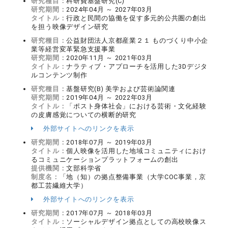
研究種目：
科研費基盤研究(C)
研究期間：
2024年04月 ～ 2027年03月
タイトル：
行政と民間の協働を促す多元的公共圏の創出
を担う映像デザイン研究
研究種目：
公益財団法人京都産業２１ ものづくり中小企
業等経営変革緊急支援事業
研究期間：
2020年11月 ～ 2021年03月
タイトル：
ナラティブ・アプローチを活用した3Dデジタ
ルコンテンツ制作
研究種目：
基盤研究(B) 美学および芸術論関連
研究期間：
2019年04月 ～ 2022年03月
タイトル：
「ポスト身体社会」における芸術・文化経験
の皮膚感覚についての横断的研究
外部サイトへのリンクを表示
研究期間：
2018年07月 ～ 2019年03月
タイトル：
個人映像を活用した地域コミュニティにおけ
るコミュニケーションプラットフォームの創出
提供機関：
文部科学省
制度名：
「地（知）の拠点整備事業（大学COC事業，京
都工芸繊維大学）
外部サイトへのリンクを表示
研究期間：
2017年07月 ～ 2018年03月
タイトル：
ソーシャルデザイン拠点としての高校映像ス