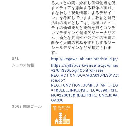
る人々との間に介在し価値創造を促
すメディアを志向する映像の実践、
すなわち「視覚情報によるデザイ
ン」を考察しています。教育と研究
活動の成果としては、地域コミュニ
ティの価値発見と発信を担うコンテ
ンツデザインや創造的ジャーナリズ
ム、新たな共同性や公共性の実現に
向かう人間の営為を後押しするソー
シャルデザインなどが想定されま
す。
URL
http://ikegawa-lab.sun.bindcloud.jp/
シラバス情報
https://syllabus.kwansei.ac.jp/unias
v2/UnSSOLoginControlFree?
REQ_ACTION_DO=/AGA030PLS01Act
ion.do?
REQ_FUNCTION_JUMP_START_FLG
=1&SLB_LINK_DISP_FLG=689&TCH_
NO=220018&REQ_PRFR_FUNC_ID=A
GA030
SDGs 関連ゴール