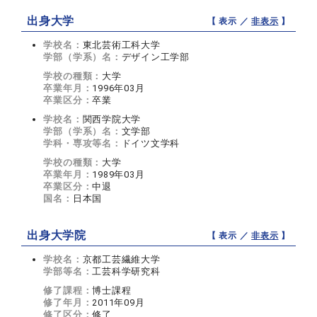
出身大学
【 表示 ／
非表示
】
学校名：
東北芸術工科大学
学部（学系）名：
デザイン工学部
学校の種類：
大学
卒業年月：
1996年03月
卒業区分：
卒業
学校名：
関西学院大学
学部（学系）名：
文学部
学科・専攻等名：
ドイツ文学科
学校の種類：
大学
卒業年月：
1989年03月
卒業区分：
中退
国名：
日本国
出身大学院
【 表示 ／
非表示
】
学校名：
京都工芸繊維大学
学部等名：
工芸科学研究科
修了課程：
博士課程
修了年月：
2011年09月
修了区分：
修了