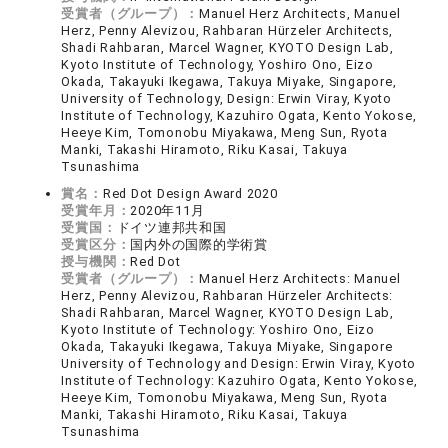
受賞者（グループ）：
Manuel Herz Architects, Manuel
Herz, Penny Alevizou, Rahbaran Hürzeler Architects,
Shadi Rahbaran, Marcel Wagner, KYOTO Design Lab,
Kyoto Institute of Technology, Yoshiro Ono, Eizo
Okada, Takayuki Ikegawa, Takuya Miyake, Singapore,
University of Technology, Design: Erwin Viray, Kyoto
Institute of Technology, Kazuhiro Ogata, Kento Yokose,
Heeye Kim, Tomonobu Miyakawa, Meng Sun, Ryota
Manki, Takashi Hiramoto, Riku Kasai, Takuya
Tsunashima
賞名：
Red Dot Design Award 2020
受賞年月：
2020年11月
受賞国：
ドイツ連邦共和国
受賞区分：
国内外の国際的学術賞
授与機関：
Red Dot
受賞者（グループ）：
Manuel Herz Architects: Manuel
Herz, Penny Alevizou, Rahbaran Hürzeler Architects:
Shadi Rahbaran, Marcel Wagner, KYOTO Design Lab,
Kyoto Institute of Technology: Yoshiro Ono, Eizo
Okada, Takayuki Ikegawa, Takuya Miyake, Singapore
University of Technology and Design: Erwin Viray, Kyoto
Institute of Technology: Kazuhiro Ogata, Kento Yokose,
Heeye Kim, Tomonobu Miyakawa, Meng Sun, Ryota
Manki, Takashi Hiramoto, Riku Kasai, Takuya
Tsunashima