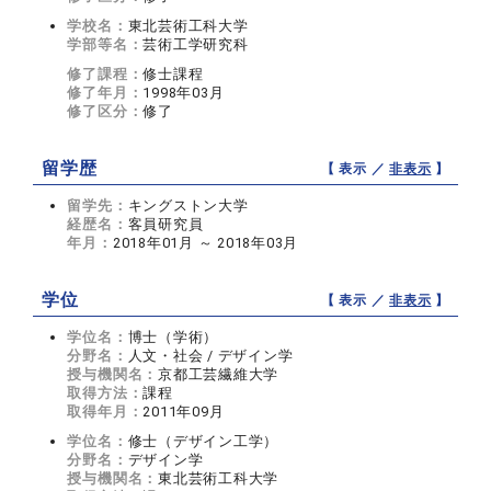
学校名：
東北芸術工科大学
学部等名：
芸術工学研究科
修了課程：
修士課程
修了年月：
1998年03月
修了区分：
修了
留学歴
【 表示 ／
非表示
】
留学先：
キングストン大学
経歴名：
客員研究員
年月：
2018年01月 ～ 2018年03月
学位
【 表示 ／
非表示
】
学位名：
博士（学術）
分野名：
人文・社会 / デザイン学
授与機関名：
京都工芸繊維大学
取得方法：
課程
取得年月：
2011年09月
学位名：
修士（デザイン工学）
分野名：
デザイン学
授与機関名：
東北芸術工科大学