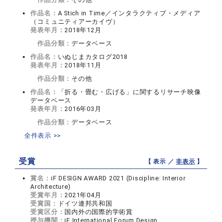
作品名：
A Stich in Time／インタラクティブ・メディア
（コミュニティアーカイヴ）
発表年月：
2018年12月
作品分類：
データベース
作品名：
いぬじまカタログ2018
発表年月：
2018年11月
作品分類：
その他
作品名：
「折る・畳む・広げる」に関するリサーチ映像
データベース
発表年月：
2016年03月
作品分類：
データベース
全件表示 >>
受賞
【 表示 ／
非表示
】
賞名：
iF DESIGN AWARD 2021 (Discipline: Interior
Architecture)
受賞年月：
2021年04月
受賞国：
ドイツ連邦共和国
受賞区分：
国内外の国際的学術賞
授与機関：
iF International Forum Design