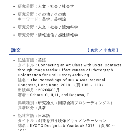
研究分野：
人文・社会 / 社会学
研究分野：
その他 / その他
キーワード：
美学、芸術論
研究分野：
人文・社会 / 認知科学
研究分野：
情報通信 / 感性情報学
論文
【 表示 ／
非表示
】
記述言語：
英語
タイトル：
Connecting an Art Class with Social Contexts
through Image Media: Effectiveness of Photograph
Colorization for Oral History Archiving
誌名：
The Proceedings of InSEA Asia Regional
Congress, Hong Kong, 2018 （頁 105 ～ 113）
出版年月：
2020年03月
著者：
Sahara, O., Ii, H., and Ikegawa, T.
掲載種別：
研究論文（国際会議プロシーディングス）
共著区分：
共著
記述言語：
日本語
タイトル：
創造を担う映像ドキュメンテーション
誌名：
KYOTO Design Lab Yearbook 2018 （頁 90 ～
101）