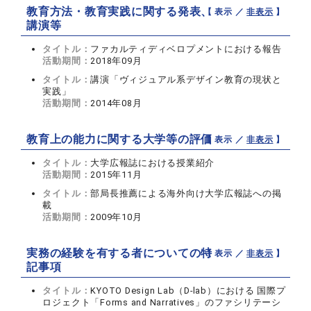
教育方法・教育実践に関する発表、
【 表示 ／
非表示
】
講演等
タイトル：
ファカルティディベロプメントにおける報告
活動期間：
2018年09月
タイトル：
講演「ヴィジュアル系デザイン教育の現状と
実践」
活動期間：
2014年08月
教育上の能力に関する大学等の評価
【 表示 ／
非表示
】
タイトル：
大学広報誌における授業紹介
活動期間：
2015年11月
タイトル：
部局長推薦による海外向け大学広報誌への掲
載
活動期間：
2009年10月
実務の経験を有する者についての特
【 表示 ／
非表示
】
記事項
タイトル：
KYOTO Design Lab（D-lab）における 国際プ
ロジェクト「Forms and Narratives」のファシリテーシ