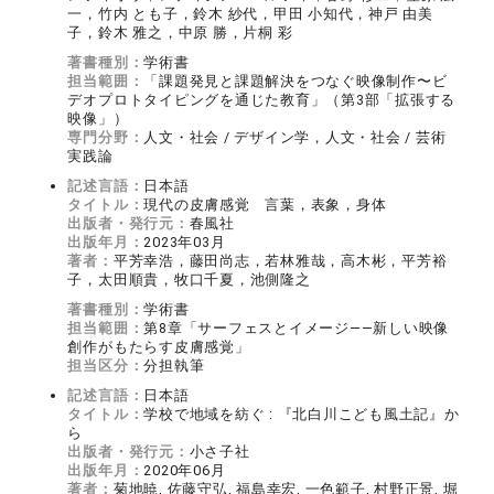
一，竹内 とも子，鈴木 紗代，甲田 小知代，神戸 由美
子，鈴木 雅之，中原 勝，片桐 彩
著書種別：
学術書
担当範囲：
「課題発見と課題解決をつなぐ映像制作〜ビ
デオプロトタイピングを通じた教育」（第3部「拡張する
映像」）
専門分野：
人文・社会 / デザイン学，人文・社会 / 芸術
実践論
記述言語：
日本語
タイトル：
現代の皮膚感覚 言葉，表象，身体
出版者・発行元：
春風社
出版年月：
2023年03月
著者：
平芳幸浩，藤田尚志，若林雅哉，高木彬，平芳裕
子，太田順貴，牧口千夏，池側隆之
著書種別：
学術書
担当範囲：
第8章「サーフェスとイメージ——新しい映像
創作がもたらす皮膚感覚」
担当区分：
分担執筆
記述言語：
日本語
タイトル：
学校で地域を紡ぐ : 『北白川こども風土記』か
ら
出版者・発行元：
小さ子社
出版年月：
2020年06月
著者：
菊地暁, 佐藤守弘, 福島幸宏, 一色範子, 村野正景, 堀