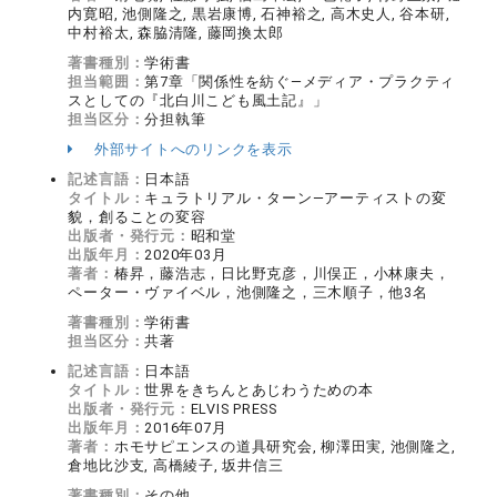
内寛昭, 池側隆之, 黒岩康博, 石神裕之, 高木史人, 谷本研,
中村裕太, 森脇清隆, 藤岡換太郎
著書種別：
学術書
担当範囲：
第7章「関係性を紡ぐ―メディア・プラクティ
スとしての『北白川こども風土記』」
担当区分：
分担執筆
外部サイトへのリンクを表示
記述言語：
日本語
タイトル：
キュラトリアル・ターン―アーティストの変
貌，創ることの変容
出版者・発行元：
昭和堂
出版年月：
2020年03月
著者：
椿昇，藤浩志，日比野克彦，川俣正，小林康夫，
ペーター・ヴァイベル，池側隆之，三木順子，他3名
著書種別：
学術書
担当区分：
共著
記述言語：
日本語
タイトル：
世界をきちんとあじわうための本
出版者・発行元：
ELVIS PRESS
出版年月：
2016年07月
著者：
ホモサピエンスの道具研究会, 柳澤田実, 池側隆之,
倉地比沙支, 高橋綾子, 坂井信三
著書種別：
その他