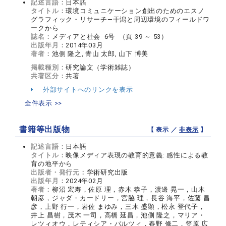
記述言語：
日本語
タイトル：
環境コミュニケーション創出のためのエスノ
グラフィック・リサーチ—干潟と周辺環境のフィールドワ
ークから
誌名：
メディアと社会 6号 （頁 39 ～ 53）
出版年月：
2014年03月
著者：
池側 隆之, 青山 太郎, 山下 博美
掲載種別：
研究論文（学術雑誌）
共著区分：
共著
外部サイトへのリンクを表示
全件表示 >>
書籍等出版物
【 表示 ／
非表示
】
記述言語：
日本語
タイトル：
映像メディア表現の教育的意義: 感性による教
育の地平から
出版者・発行元：
学術研究出版
出版年月：
2024年02月
著者：
柳沼 宏寿，佐原 理，赤木 恭子，渡邊 晃一，山木
朝彦，ジャダ・カードリー，宮脇 理，長谷 海平，佐藤 昌
彦，上野 行一，岩佐 まゆみ，三木 盛顕，松永 登代子，
井上 昌樹，茂木 一司，高橋 延昌，池側 隆之，マリア・
レツィオウ，レティシア・バルツィ，春野 修二，笠原 広