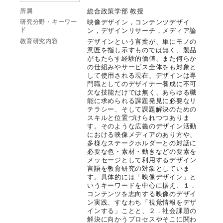
所属
総合政策学部 教授
研究分野・キーワー
映像デザイン，コンテンツデザイ
ド
ン，デザインリサーチ，メディア論
教育研究内容
デザインという言葉が、単にモノの
意匠を指し示すものでは無く、製品
がもたらす経験的価値、また何らか
の仕組みやサービス全体をも対象と
して使用される現在、デザインは専
門職としてのデザイナー養成に不可
欠な技能だけでは無く、あらゆる職
能に求められる課題発見に必要なリ
テラシー、そして課題解決のための
スキルと位置づけられつつありま
す。そのような広義のデザイン活動
における映像メディアのあり方や、
多様なステークホルダーとの対話に
必要な色・素材・動きなどの要素を
メッセージとして利用するデザイン
言語を教育研究の対象としていま
す。具体的には「映像デザイン」と
いうキーワードを中心に据え、１．
コンテンツを志向する映像のデザイ
ン実践、すなわち「視覚情報をデザ
インする」ことと、２．社会課題の
解決に向かうプロセスやそこに関わ