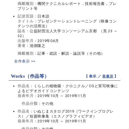
掲載種別：
機関テクニカルレポート，技術報告書，プレ
プリント等
記述言語：
日本語
タイトル：
プレゼンテーショントレーニング（映像コン
テンツの活用法）
誌名：
公益財団法人大学コンソーシアム京都 （頁 23 ～
32）
出版年月：
2019年04月
著者：
池側隆之
掲載種別：
記事・総説・解説・論説等（その他）
全件表示 >>
Works（作品等）
【 表示 ／
非表示
】
作品名：
くらしの植物園・クロニクル／CGと実写映像に
よるビデオガイドコンテンツ
発表年月：
2019年10月 ～ 2019年11月
作品分類：
その他
作品名：
いぬじまカタログ2019（ワークインプログレ
ス）／短篇映像集（エスノグラフィビデオ）
発表年月：
2019年10月 ～ 2019年11月
作品分類：
その他