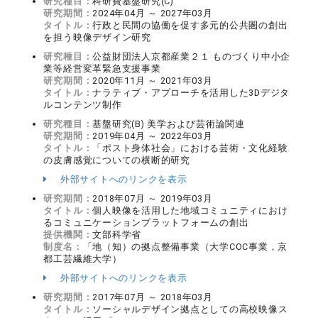
研究種目：
科研費基盤研究(C)
研究期間：
2024年04月 ～ 2027年03月
タイトル：
行政と民間の協働を促す多元的公共圏の創出
を担う映像デザイン研究
研究種目：
公益財団法人京都産業２１ ものづくり中小企
業等経営変革緊急支援事業
研究期間：
2020年11月 ～ 2021年03月
タイトル：
ナラティブ・アプローチを活用した3Dデジタ
ルコンテンツ制作
研究種目：
基盤研究(B) 美学および芸術論関連
研究期間：
2019年04月 ～ 2022年03月
タイトル：
「ポスト身体社会」における芸術・文化経験
の皮膚感覚についての横断的研究
外部サイトへのリンクを表示
研究期間：
2018年07月 ～ 2019年03月
タイトル：
個人映像を活用した地域コミュニティにおけ
るコミュニケーションプラットフォームの創出
提供機関：
文部科学省
制度名：
「地（知）の拠点整備事業（大学COC事業，京
都工芸繊維大学）
外部サイトへのリンクを表示
研究期間：
2017年07月 ～ 2018年03月
タイトル：
ソーシャルデザイン拠点としての高校映像ス