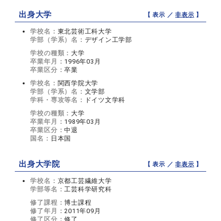
出身大学
【 表示 ／
非表示
】
学校名：
東北芸術工科大学
学部（学系）名：
デザイン工学部
学校の種類：
大学
卒業年月：
1996年03月
卒業区分：
卒業
学校名：
関西学院大学
学部（学系）名：
文学部
学科・専攻等名：
ドイツ文学科
学校の種類：
大学
卒業年月：
1989年03月
卒業区分：
中退
国名：
日本国
出身大学院
【 表示 ／
非表示
】
学校名：
京都工芸繊維大学
学部等名：
工芸科学研究科
修了課程：
博士課程
修了年月：
2011年09月
修了区分：
修了