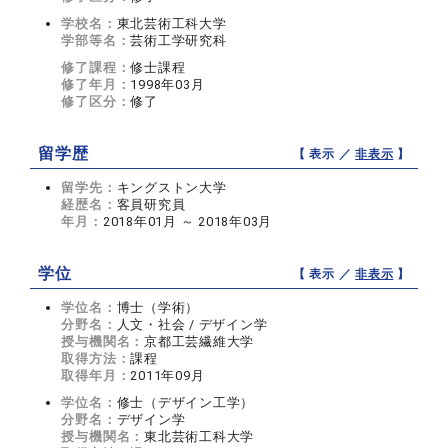
学校名：
東北芸術工科大学
学部等名：
芸術工学研究科
修了課程：
修士課程
修了年月：
1998年03月
修了区分：
修了
留学歴
【 表示 ／
非表示
】
留学先：
キングストン大学
経歴名：
客員研究員
年月：
2018年01月 ～ 2018年03月
学位
【 表示 ／
非表示
】
学位名：
博士（学術）
分野名：
人文・社会 / デザイン学
授与機関名：
京都工芸繊維大学
取得方法：
課程
取得年月：
2011年09月
学位名：
修士（デザイン工学）
分野名：
デザイン学
授与機関名：
東北芸術工科大学