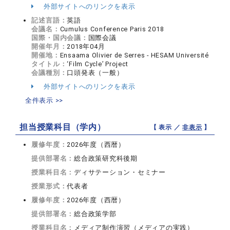
外部サイトへのリンクを表示
記述言語：
英語
会議名：
Cumulus Conference Paris 2018
国際・国内会議：
国際会議
開催年月：
2018年04月
開催地：
Ensaama Olivier de Serres - HESAM Université
タイトル：
‘Film Cycle’ Project
会議種別：
口頭発表（一般）
外部サイトへのリンクを表示
全件表示 >>
担当授業科目（学内）
【 表示 ／
非表示
】
履修年度：
2026年度（西暦）
提供部署名：
総合政策研究科後期
授業科目名：
ディサテーション・セミナー
授業形式：
代表者
履修年度：
2026年度（西暦）
提供部署名：
総合政策学部
授業科目名：
メディア制作演習（メディアの実践）