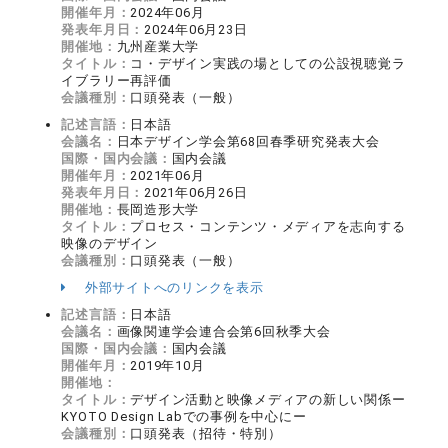
開催年月：
2024年06月
発表年月日：
2024年06月23日
開催地：
九州産業大学
タイトル：
コ・デザイン実践の場としての公設視聴覚ラ
イブラリー再評価
会議種別：
口頭発表（一般）
記述言語：
日本語
会議名：
日本デザイン学会第68回春季研究発表大会
国際・国内会議：
国内会議
開催年月：
2021年06月
発表年月日：
2021年06月26日
開催地：
長岡造形大学
タイトル：
プロセス・コンテンツ・メディアを志向する
映像のデザイン
会議種別：
口頭発表（一般）
外部サイトへのリンクを表示
記述言語：
日本語
会議名：
画像関連学会連合会第6回秋季大会
国際・国内会議：
国内会議
開催年月：
2019年10月
開催地：
タイトル：
デザイン活動と映像メディアの新しい関係ー
KYOTO Design Labでの事例を中心にー
会議種別：
口頭発表（招待・特別）