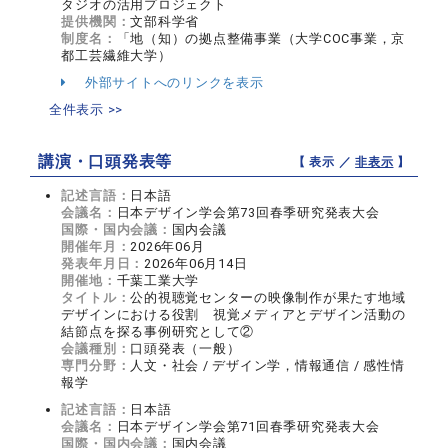
タジオの活用プロジェクト
提供機関：
文部科学省
制度名：
「地（知）の拠点整備事業（大学COC事業，京
都工芸繊維大学）
外部サイトへのリンクを表示
全件表示 >>
講演・口頭発表等
【 表示 ／
非表示
】
記述言語：
日本語
会議名：
日本デザイン学会第73回春季研究発表大会
国際・国内会議：
国内会議
開催年月：
2026年06月
発表年月日：
2026年06月14日
開催地：
千葉工業大学
タイトル：
公的視聴覚センターの映像制作が果たす地域
デザインにおける役割 視覚メディアとデザイン活動の
結節点を探る事例研究として②
会議種別：
口頭発表（一般）
専門分野：
人文・社会 / デザイン学，情報通信 / 感性情
報学
記述言語：
日本語
会議名：
日本デザイン学会第71回春季研究発表大会
国際・国内会議：
国内会議