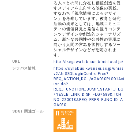
る人々との間に介在し価値創造を促
すメディアを志向する映像の実践、
すなわち「視覚情報によるデザイ
ン」を考察しています。教育と研究
活動の成果としては、地域コミュニ
ティの価値発見と発信を担うコンテ
ンツデザインや創造的ジャーナリズ
ム、新たな共同性や公共性の実現に
向かう人間の営為を後押しするソー
シャルデザインなどが想定されま
す。
URL
http://ikegawa-lab.sun.bindcloud.jp/
シラバス情報
https://syllabus.kwansei.ac.jp/unias
v2/UnSSOLoginControlFree?
REQ_ACTION_DO=/AGA030PLS01Act
ion.do?
REQ_FUNCTION_JUMP_START_FLG
=1&SLB_LINK_DISP_FLG=689&TCH_
NO=220018&REQ_PRFR_FUNC_ID=A
GA030
SDGs 関連ゴール