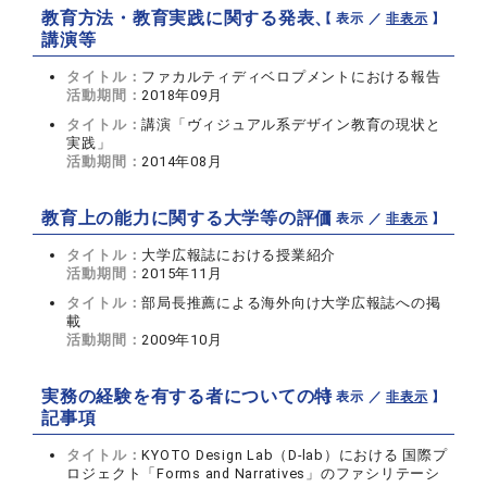
教育方法・教育実践に関する発表、
【 表示 ／
非表示
】
講演等
タイトル：
ファカルティディベロプメントにおける報告
活動期間：
2018年09月
タイトル：
講演「ヴィジュアル系デザイン教育の現状と
実践」
活動期間：
2014年08月
教育上の能力に関する大学等の評価
【 表示 ／
非表示
】
タイトル：
大学広報誌における授業紹介
活動期間：
2015年11月
タイトル：
部局長推薦による海外向け大学広報誌への掲
載
活動期間：
2009年10月
実務の経験を有する者についての特
【 表示 ／
非表示
】
記事項
タイトル：
KYOTO Design Lab（D-lab）における 国際プ
ロジェクト「Forms and Narratives」のファシリテーシ