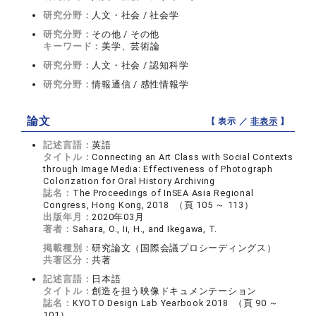
研究分野：
人文・社会 / 社会学
研究分野：
その他 / その他
キーワード：
美学、芸術論
研究分野：
人文・社会 / 認知科学
研究分野：
情報通信 / 感性情報学
論文
【 表示 ／
非表示
】
記述言語：
英語
タイトル：
Connecting an Art Class with Social Contexts
through Image Media: Effectiveness of Photograph
Colorization for Oral History Archiving
誌名：
The Proceedings of InSEA Asia Regional
Congress, Hong Kong, 2018 （頁 105 ～ 113）
出版年月：
2020年03月
著者：
Sahara, O., Ii, H., and Ikegawa, T.
掲載種別：
研究論文（国際会議プロシーディングス）
共著区分：
共著
記述言語：
日本語
タイトル：
創造を担う映像ドキュメンテーション
誌名：
KYOTO Design Lab Yearbook 2018 （頁 90 ～
101）