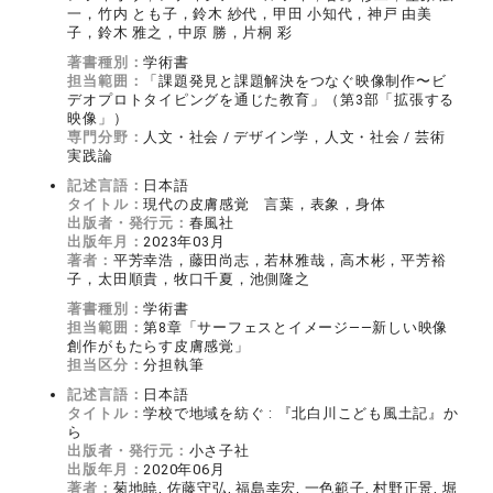
一，竹内 とも子，鈴木 紗代，甲田 小知代，神戸 由美
子，鈴木 雅之，中原 勝，片桐 彩
著書種別：
学術書
担当範囲：
「課題発見と課題解決をつなぐ映像制作〜ビ
デオプロトタイピングを通じた教育」（第3部「拡張する
映像」）
専門分野：
人文・社会 / デザイン学，人文・社会 / 芸術
実践論
記述言語：
日本語
タイトル：
現代の皮膚感覚 言葉，表象，身体
出版者・発行元：
春風社
出版年月：
2023年03月
著者：
平芳幸浩，藤田尚志，若林雅哉，高木彬，平芳裕
子，太田順貴，牧口千夏，池側隆之
著書種別：
学術書
担当範囲：
第8章「サーフェスとイメージ——新しい映像
創作がもたらす皮膚感覚」
担当区分：
分担執筆
記述言語：
日本語
タイトル：
学校で地域を紡ぐ : 『北白川こども風土記』か
ら
出版者・発行元：
小さ子社
出版年月：
2020年06月
著者：
菊地暁, 佐藤守弘, 福島幸宏, 一色範子, 村野正景, 堀