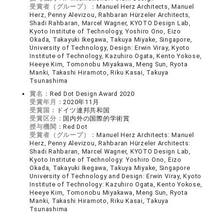
受賞者（グループ）：
Manuel Herz Architects, Manuel
Herz, Penny Alevizou, Rahbaran Hürzeler Architects,
Shadi Rahbaran, Marcel Wagner, KYOTO Design Lab,
Kyoto Institute of Technology, Yoshiro Ono, Eizo
Okada, Takayuki Ikegawa, Takuya Miyake, Singapore,
University of Technology, Design: Erwin Viray, Kyoto
Institute of Technology, Kazuhiro Ogata, Kento Yokose,
Heeye Kim, Tomonobu Miyakawa, Meng Sun, Ryota
Manki, Takashi Hiramoto, Riku Kasai, Takuya
Tsunashima
賞名：
Red Dot Design Award 2020
受賞年月：
2020年11月
受賞国：
ドイツ連邦共和国
受賞区分：
国内外の国際的学術賞
授与機関：
Red Dot
受賞者（グループ）：
Manuel Herz Architects: Manuel
Herz, Penny Alevizou, Rahbaran Hürzeler Architects:
Shadi Rahbaran, Marcel Wagner, KYOTO Design Lab,
Kyoto Institute of Technology: Yoshiro Ono, Eizo
Okada, Takayuki Ikegawa, Takuya Miyake, Singapore
University of Technology and Design: Erwin Viray, Kyoto
Institute of Technology: Kazuhiro Ogata, Kento Yokose,
Heeye Kim, Tomonobu Miyakawa, Meng Sun, Ryota
Manki, Takashi Hiramoto, Riku Kasai, Takuya
Tsunashima