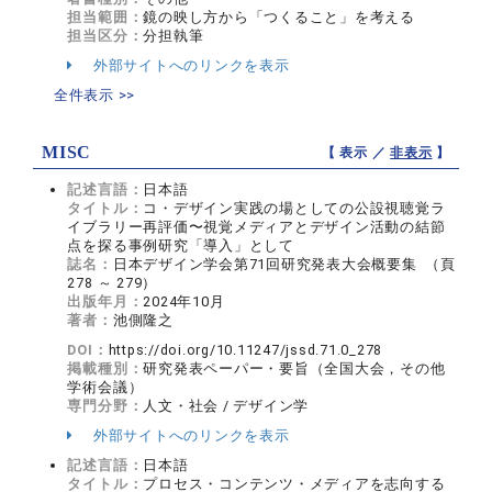
担当範囲：
鏡の映し方から「つくること」を考える
担当区分：
分担執筆
外部サイトへのリンクを表示
全件表示 >>
MISC
【 表示 ／
非表示
】
記述言語：
日本語
タイトル：
コ・デザイン実践の場としての公設視聴覚ラ
イブラリー再評価〜視覚メディアとデザイン活動の結節
点を探る事例研究「導入」として
誌名：
日本デザイン学会第71回研究発表大会概要集 （頁
278 ～ 279）
出版年月：
2024年10月
著者：
池側隆之
DOI：
https://doi.org/10.11247/jssd.71.0_278
掲載種別：
研究発表ペーパー・要旨（全国大会，その他
学術会議）
専門分野：
人文・社会 / デザイン学
外部サイトへのリンクを表示
記述言語：
日本語
タイトル：
プロセス・コンテンツ・メディアを志向する