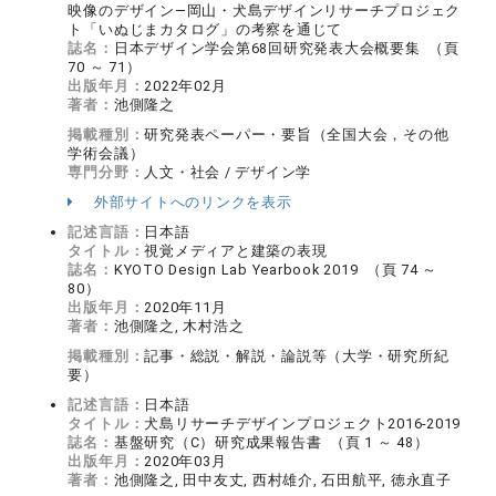
映像のデザイン—岡山・犬島デザインリサーチプロジェク
ト「いぬじまカタログ」の考察を通じて
誌名：
日本デザイン学会第68回研究発表大会概要集 （頁
70 ～ 71）
出版年月：
2022年02月
著者：
池側隆之
掲載種別：
研究発表ペーパー・要旨（全国大会，その他
学術会議）
専門分野：
人文・社会 / デザイン学
外部サイトへのリンクを表示
記述言語：
日本語
タイトル：
視覚メディアと建築の表現
誌名：
KYOTO Design Lab Yearbook 2019 （頁 74 ～
80）
出版年月：
2020年11月
著者：
池側隆之, 木村浩之
掲載種別：
記事・総説・解説・論説等（大学・研究所紀
要）
記述言語：
日本語
タイトル：
犬島リサーチデザインプロジェクト2016-2019
誌名：
基盤研究（C）研究成果報告書 （頁 1 ～ 48）
出版年月：
2020年03月
著者：
池側隆之, 田中友丈, 西村雄介, 石田航平, 徳永直子