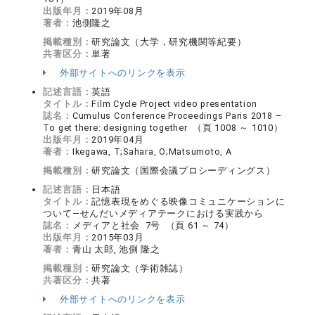
出版年月：
2019年08月
著者：
池側隆之
掲載種別：
研究論文（大学，研究機関等紀要）
共著区分：
単著
外部サイトへのリンクを表示
記述言語：
英語
タイトル：
Film Cycle Project video presentation
誌名：
Cumulus Conference Proceedings Paris 2018 –
To get there: designing together （頁 1008 ～ 1010）
出版年月：
2019年04月
著者：
Ikegawa, T;Sahara, O;Matsumoto, A
掲載種別：
研究論文（国際会議プロシーディングス）
記述言語：
日本語
タイトル：
記憶表現をめぐる映像コミュニケーションに
ついて―せんだいメディアテークにおける実践から
誌名：
メディアと社会 7号 （頁 61 ～ 74）
出版年月：
2015年03月
著者：
青山 太郎, 池側 隆之
掲載種別：
研究論文（学術雑誌）
共著区分：
共著
外部サイトへのリンクを表示