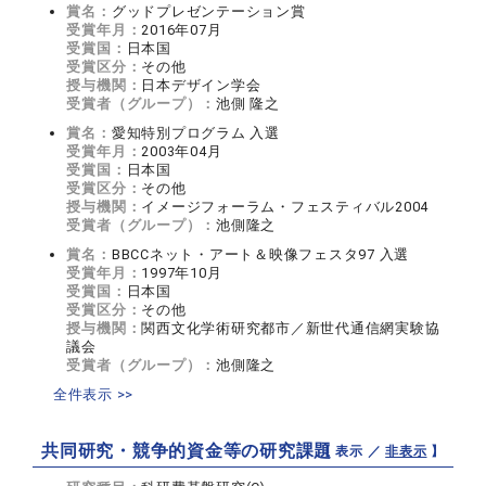
賞名：
グッドプレゼンテーション賞
受賞年月：
2016年07月
受賞国：
日本国
受賞区分：
その他
授与機関：
日本デザイン学会
受賞者（グループ）：
池側 隆之
賞名：
愛知特別プログラム 入選
受賞年月：
2003年04月
受賞国：
日本国
受賞区分：
その他
授与機関：
イメージフォーラム・フェスティバル2004
受賞者（グループ）：
池側隆之
賞名：
BBCCネット・アート＆映像フェスタ97 入選
受賞年月：
1997年10月
受賞国：
日本国
受賞区分：
その他
授与機関：
関西文化学術研究都市／新世代通信網実験協
議会
受賞者（グループ）：
池側隆之
全件表示 >>
共同研究・競争的資金等の研究課題
【 表示 ／
非表示
】