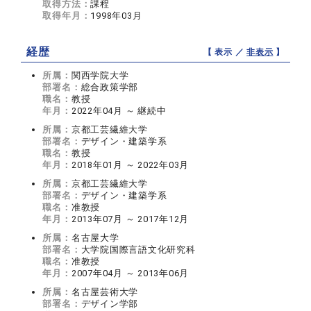
取得方法：
課程
取得年月：
1998年03月
経歴
【 表示 ／
非表示
】
所属：
関西学院大学
部署名：
総合政策学部
職名：
教授
年月：
2022年04月 ～ 継続中
所属：
京都工芸繊維大学
部署名：
デザイン・建築学系
職名：
教授
年月：
2018年01月 ～ 2022年03月
所属：
京都工芸繊維大学
部署名：
デザイン・建築学系
職名：
准教授
年月：
2013年07月 ～ 2017年12月
所属：
名古屋大学
部署名：
大学院国際言語文化研究科
職名：
准教授
年月：
2007年04月 ～ 2013年06月
所属：
名古屋芸術大学
部署名：
デザイン学部