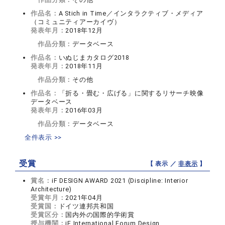
作品名：
A Stich in Time／インタラクティブ・メディア
（コミュニティアーカイヴ）
発表年月：
2018年12月
作品分類：
データベース
作品名：
いぬじまカタログ2018
発表年月：
2018年11月
作品分類：
その他
作品名：
「折る・畳む・広げる」に関するリサーチ映像
データベース
発表年月：
2016年03月
作品分類：
データベース
全件表示 >>
受賞
【 表示 ／
非表示
】
賞名：
iF DESIGN AWARD 2021 (Discipline: Interior
Architecture)
受賞年月：
2021年04月
受賞国：
ドイツ連邦共和国
受賞区分：
国内外の国際的学術賞
授与機関：
iF International Forum Design