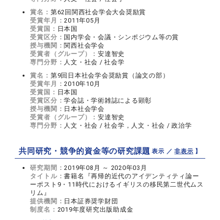
賞名：
第62回関西社会学会大会奨励賞
受賞年月：
2011年05月
受賞国：
日本国
受賞区分：
国内学会・会議・シンポジウム等の賞
授与機関：
関西社会学会
受賞者（グループ）：
安達智史
専門分野：
人文・社会 / 社会学
賞名：
第9回日本社会学会奨励賞（論文の部）
受賞年月：
2010年10月
受賞国：
日本国
受賞区分：
学会誌・学術雑誌による顕彰
授与機関：
日本社会学会
受賞者（グループ）：
安達智史
専門分野：
人文・社会 / 社会学，人文・社会 / 政治学
共同研究・競争的資金等の研究課題
【 表示 ／
非表示
】
研究期間：
2019年08月 ～ 2020年03月
タイトル：
書籍名『再帰的近代のアイデンティティ論ー
ーポスト9・11時代におけるイギリスの移民第二世代ムス
リム』
提供機関：
日本証券奨学財団
制度名：
2019年度研究出版助成金