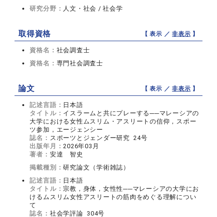
研究分野：
人文・社会 / 社会学
取得資格
【 表示 ／
非表示
】
資格名：
社会調査士
資格名：
専門社会調査士
論文
【 表示 ／
非表示
】
記述言語：
日本語
タイトル：
イスラームと共にプレーする──マレーシアの
大学における女性ムスリム・アスリートの信仰，スポー
ツ参加，エージェンシー
誌名：
スポーツとジェンダー研究 24号
出版年月：
2026年03月
著者：
安達 智史
掲載種別：
研究論文（学術雑誌）
記述言語：
日本語
タイトル：
宗教，身体，女性性──マレーシアの大学にお
けるムスリム女性アスリートの筋肉をめぐる理解につい
て
誌名：
社会学評論 304号