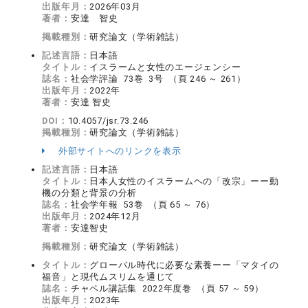
出版年月：
2026年03月
著者：
安達 智史
掲載種別：
研究論文（学術雑誌）
記述言語：
日本語
タイトル：
イスラームと女性のエージェンシー
誌名：
社会学評論 73巻 3号 （頁 246 ～ 261）
出版年月：
2022年
著者：
安達 智史
DOI：
10.4057/jsr.73.246
掲載種別：
研究論文（学術雑誌）
外部サイトへのリンクを表示
記述言語：
日本語
タイトル：
日本人女性のイスラームヘの「改宗」ーー動
機の分類と背景の分析
誌名：
社会学年報 53巻 （頁 65 ～ 76）
出版年月：
2024年12月
著者：
安達智史
掲載種別：
研究論文（学術雑誌）
タイトル：
グローバル時代に必要な素養ーー「マタイの
福音」と現代ムスリムを通じて
誌名：
チャペル講話集 2022年度巻 （頁 57 ～ 59）
出版年月：
2023年