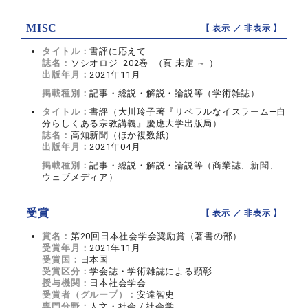
MISC
【 表示 ／
非表示
】
タイトル：
書評に応えて
誌名：
ソシオロジ 202巻 （頁 未定 ～ ）
出版年月：
2021年11月
掲載種別：
記事・総説・解説・論説等（学術雑誌）
タイトル：
書評（大川玲子著『リベラルなイスラーム―自
分らしくある宗教講義』慶應大学出版局）
誌名：
高知新聞（ほか複数紙）
出版年月：
2021年04月
掲載種別：
記事・総説・解説・論説等（商業誌、新聞、
ウェブメディア）
受賞
【 表示 ／
非表示
】
賞名：
第20回日本社会学会奨励賞（著書の部）
受賞年月：
2021年11月
受賞国：
日本国
受賞区分：
学会誌・学術雑誌による顕彰
授与機関：
日本社会学会
受賞者（グループ）：
安達智史
専門分野：
人文・社会 / 社会学