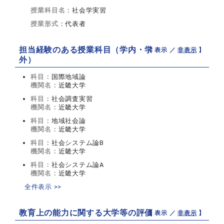
授業科目名：
社会学実習
授業形式：
代表者
担当経験のある授業科目（学内・学
【 表示 ／
非表示
】
外）
科目：
国際地域論
機関名：
近畿大学
科目：
社会調査実習
機関名：
近畿大学
科目：
地域社会論
機関名：
近畿大学
科目：
社会システム論B
機関名：
近畿大学
科目：
社会システム論A
機関名：
近畿大学
全件表示 >>
教育上の能力に関する大学等の評価
【 表示 ／
非表示
】