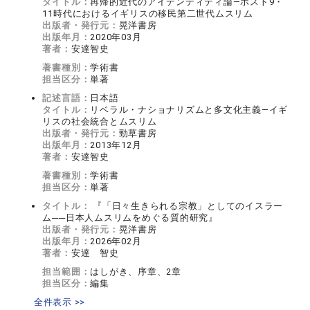
タイトル：
再帰的近代のアイデンティティ論―ポスト9・
11時代におけるイギリスの移民第二世代ムスリム
出版者・発行元：
晃洋書房
出版年月：
2020年03月
著者：
安達智史
著書種別：
学術書
担当区分：
単著
記述言語：
日本語
タイトル：
リベラル・ナショナリズムと多文化主義―イギ
リスの社会統合とムスリム
出版者・発行元：
勁草書房
出版年月：
2013年12月
著者：
安達智史
著書種別：
学術書
担当区分：
単著
タイトル：
『「日々生きられる宗教」としてのイスラー
ム──日本人ムスリムをめぐる質的研究』
出版者・発行元：
晃洋書房
出版年月：
2026年02月
著者：
安達 智史
担当範囲：
はしがき、序章、2章
担当区分：
編集
全件表示 >>