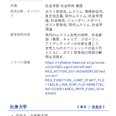
所属
社会学部 社会学科 教授
研究分野・キーワー
ポスト世俗化, ムスリム, 再帰的近代,
ド
多文化主義, 現代ムスリム, 社会学理
論, 社会統合, ジェンダー, スポーツ,
ポスト世俗化, 現代ムスリム, 社会学
理論
教育研究内容
現代のムスリム女性の信仰、社会参
加（教育、キャリア、スポーツ）、
アイデンティティの分析を通じて、
女性たちのエージェンシーのあり方
とともに、ポスト世俗化の現状の解
明を目指す。
シラバス情報
https://syllabus.kwansei.ac.jp/unias
v2/UnSSOLoginControlFree?
REQ_ACTION_DO=/AGA030PLS01Act
ion.do?
REQ_FUNCTION_JUMP_START_FLG
=1&SLB_LINK_DISP_FLG=689&TCH_
NO=220021&REQ_PRFR_FUNC_ID=A
GA030
出身大学
【 表示 ／
非表示
】
学校名：
立命館大学