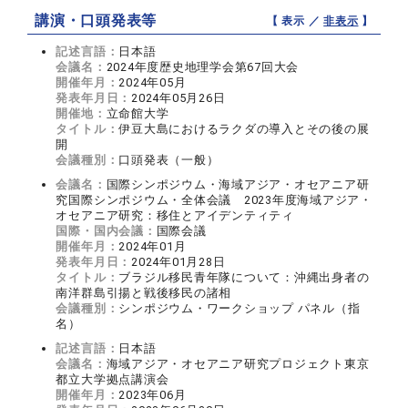
講演・口頭発表等
【 表示 ／
非表示
】
記述言語：
日本語
会議名：
2024年度歴史地理学会第67回大会
開催年月：
2024年05月
発表年月日：
2024年05月26日
開催地：
立命館大学
タイトル：
伊豆大島におけるラクダの導入とその後の展
開
会議種別：
口頭発表（一般）
会議名：
国際シンポジウム・海域アジア・オセアニア研
究国際シンポジウム・全体会議 2023年度海域アジア・
オセアニア研究：移住とアイデンティティ
国際・国内会議：
国際会議
開催年月：
2024年01月
発表年月日：
2024年01月28日
タイトル：
ブラジル移民青年隊について：沖縄出身者の
南洋群島引揚と戦後移民の諸相
会議種別：
シンポジウム・ワークショップ パネル（指
名）
記述言語：
日本語
会議名：
海域アジア・オセアニア研究プロジェクト東京
都立大学拠点講演会
開催年月：
2023年06月