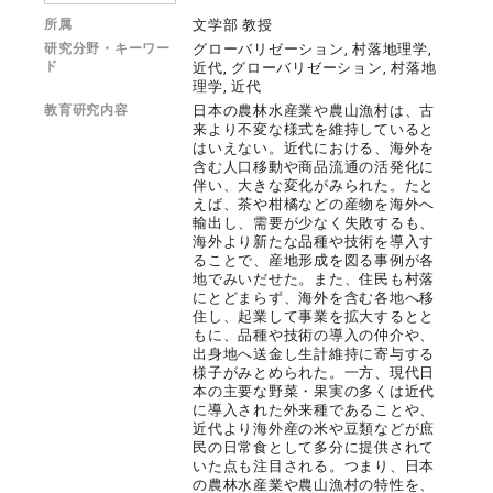
所属
文学部 教授
研究分野・キーワー
グローバリゼーション, 村落地理学,
ド
近代, グローバリゼーション, 村落地
理学, 近代
教育研究内容
日本の農林水産業や農山漁村は、古
来より不変な様式を維持していると
はいえない。近代における、海外を
含む人口移動や商品流通の活発化に
伴い、大きな変化がみられた。たと
えば、茶や柑橘などの産物を海外へ
輸出し、需要が少なく失敗するも、
海外より新たな品種や技術を導入す
ることで、産地形成を図る事例が各
地でみいだせた。また、住民も村落
にとどまらず、海外を含む各地へ移
住し、起業して事業を拡大するとと
もに、品種や技術の導入の仲介や、
出身地へ送金し生計維持に寄与する
様子がみとめられた。一方、現代日
本の主要な野菜・果実の多くは近代
に導入された外来種であることや、
近代より海外産の米や豆類などが庶
民の日常食として多分に提供されて
いた点も注目される。つまり、日本
の農林水産業や農山漁村の特性を、