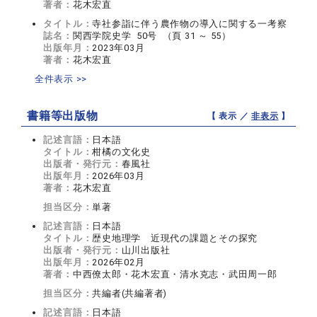
著者：
花木宏直
タイトル：
寺社参詣に伴う農作物の導入に関する一考察
誌名：
関西学院史学 50号 （頁 31 ～ 55）
出版年月：
2023年03月
著者：
花木宏直
全件表示 >>
書籍等出版物
【 表示 ／
非表示
】
記述言語：
日本語
タイトル：
柑橘の文化史
出版者・発行元：
春風社
出版年月：
2026年03月
著者：
花木宏直
担当区分：
単著
記述言語：
日本語
タイトル：
歴史地理学 近現代の課題とその探究
出版者・発行元：
山川出版社
出版年月：
2026年02月
著者：
中西僚太郎・花木宏直・清水克志・武田周一郎
担当区分：
共編者(共編著者)
記述言語：
日本語