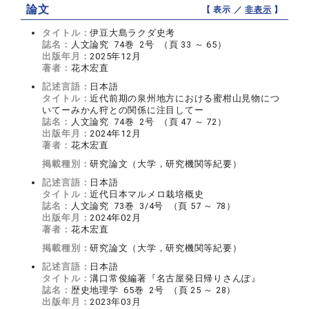
論文
【 表示 ／
非表示
】
タイトル：
伊豆大島ラクダ史考
誌名：
人文論究 74巻 2号 （頁 33 ～ 65）
出版年月：
2025年12月
著者：
花木宏直
記述言語：
日本語
タイトル：
近代前期の泉州地方における蜜柑山見物につ
いてーみかん狩との関係に注目してー
誌名：
人文論究 74巻 2号 （頁 47 ～ 72）
出版年月：
2024年12月
著者：
花木宏直
掲載種別：
研究論文（大学，研究機関等紀要）
記述言語：
日本語
タイトル：
近代日本マルメロ栽培概史
誌名：
人文論究 73巻 3/4号 （頁 57 ～ 78）
出版年月：
2024年02月
著者：
花木宏直
掲載種別：
研究論文（大学，研究機関等紀要）
記述言語：
日本語
タイトル：
溝口常俊編著『名古屋発日帰りさんぽ』
誌名：
歴史地理学 65巻 2号 （頁 25 ～ 28）
出版年月：
2023年03月