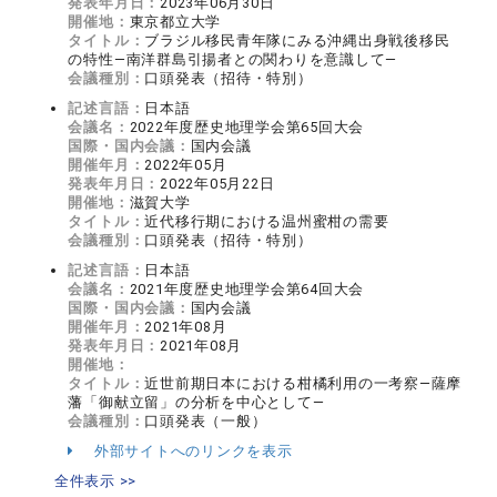
発表年月日：
2023年06月30日
開催地：
東京都立大学
タイトル：
ブラジル移民青年隊にみる沖縄出身戦後移民
の特性―南洋群島引揚者との関わりを意識して―
会議種別：
口頭発表（招待・特別）
記述言語：
日本語
会議名：
2022年度歴史地理学会第65回大会
国際・国内会議：
国内会議
開催年月：
2022年05月
発表年月日：
2022年05月22日
開催地：
滋賀大学
タイトル：
近代移行期における温州蜜柑の需要
会議種別：
口頭発表（招待・特別）
記述言語：
日本語
会議名：
2021年度歴史地理学会第64回大会
国際・国内会議：
国内会議
開催年月：
2021年08月
発表年月日：
2021年08月
開催地：
タイトル：
近世前期日本における柑橘利用の一考察―薩摩
藩「御献立留」の分析を中心として―
会議種別：
口頭発表（一般）
外部サイトへのリンクを表示
全件表示 >>