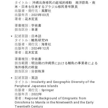
タイトル：
沖縄出身移民の超域的移動 南洋群島・南
米・日本を往来するブラジル移民青年隊員
出版者・発行元：
風響社
出版年月：
2025年03月
著者：
花木宏直
著書種別：
学術書
担当区分：
単著
記述言語：
日本語
タイトル：
離島研究Ⅶ
出版者・発行元：
海青社
出版年月：
2024年12月
著者：
花木宏直
著書種別：
学術書
担当範囲：
明治期の沖縄県における離島の事業者による
海外移民の斡旋
担当区分：
分担執筆
記述言語：
英語
タイトル：
Insularity and Geographic Diversity of the
Peripheral Japanese Islands
出版者・発行元：
Springer
出版年月：
2022年
著者：
Regional Background of Emigrants from
Omishima to Manila in the Nineteenth and the Early
Twentieth Century