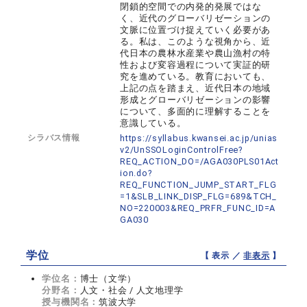
閉鎖的空間での内発的発展ではな
く、近代のグローバリゼーションの
文脈に位置づけ捉えていく必要があ
る。私は、このような視角から、近
代日本の農林水産業や農山漁村の特
性および変容過程について実証的研
究を進めている。教育においても、
上記の点を踏まえ、近代日本の地域
形成とグローバリゼーションの影響
について、多面的に理解することを
意識している。
シラバス情報
https://syllabus.kwansei.ac.jp/unias
v2/UnSSOLoginControlFree?
REQ_ACTION_DO=/AGA030PLS01Act
ion.do?
REQ_FUNCTION_JUMP_START_FLG
=1&SLB_LINK_DISP_FLG=689&TCH_
NO=220003&REQ_PRFR_FUNC_ID=A
GA030
学位
【 表示 ／
非表示
】
学位名：
博士（文学）
分野名：
人文・社会 / 人文地理学
授与機関名：
筑波大学