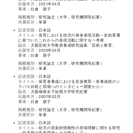
出版年月：
2021年03月
著者：
白倉 朋子
掲載種別：
研究論文（大学，研究機関等紀要）
共著区分：
単著
記述言語：
日本語
タイトル：
保育における幼児の身体表現活動～史的変遷
に基づいたこれからの表現活動に関する一考察
誌名：
大阪芸術大学教員養成研究論集「芸術と教育」
出版年月：
2020年03月
著者：
白倉 朋子
掲載種別：
研究論文（大学，研究機関等紀要）
共著区分：
単著
記述言語：
日本語
タイトル：
保育者養成における音楽教育～各養成校のシ
ラバス比較と現場へのインタビュー調査から～
誌名：
大阪城南女子短期大学研究紀要
出版年月：
2007年02月
著者：
白倉 朋子
掲載種別：
研究論文（大学，研究機関等紀要）
共著区分：
単著
記述言語：
日本語
タイトル：
幼児の音楽的情動性の意味理解に関する研究
～幼児期の音楽環境への示唆として～