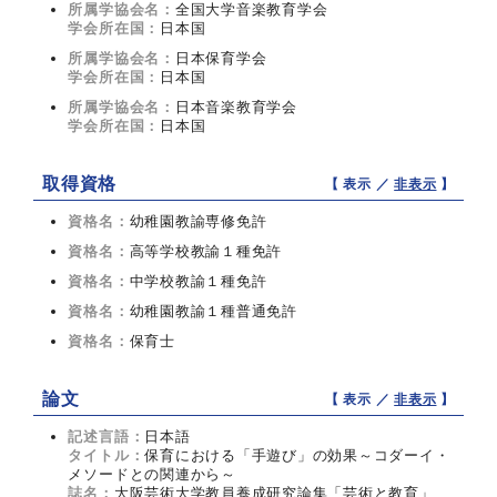
所属学協会名：
全国大学音楽教育学会
学会所在国：
日本国
所属学協会名：
日本保育学会
学会所在国：
日本国
所属学協会名：
日本音楽教育学会
学会所在国：
日本国
取得資格
【 表示 ／
非表示
】
資格名：
幼稚園教諭専修免許
資格名：
高等学校教諭１種免許
資格名：
中学校教諭１種免許
資格名：
幼稚園教諭１種普通免許
資格名：
保育士
論文
【 表示 ／
非表示
】
記述言語：
日本語
タイトル：
保育における「手遊び」の効果～コダーイ・
メソードとの関連から～
誌名：
大阪芸術大学教員養成研究論集「芸術と教育」