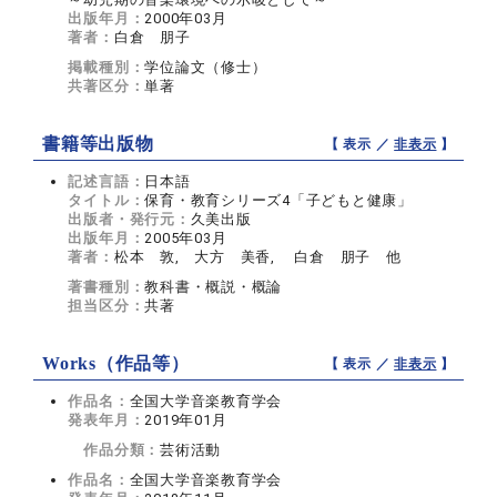
出版年月：
2000年03月
著者：
白倉 朋子
掲載種別：
学位論文（修士）
共著区分：
単著
書籍等出版物
【 表示 ／
非表示
】
記述言語：
日本語
タイトル：
保育・教育シリーズ4「子どもと健康」
出版者・発行元：
久美出版
出版年月：
2005年03月
著者：
松本 敦, 大方 美香, 白倉 朋子 他
著書種別：
教科書・概説・概論
担当区分：
共著
Works（作品等）
【 表示 ／
非表示
】
作品名：
全国大学音楽教育学会
発表年月：
2019年01月
作品分類：
芸術活動
作品名：
全国大学音楽教育学会