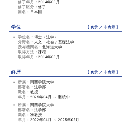
修了年月：
2014年03月
修了区分：
修了
国名：
日本国
学位
【 表示 ／
非表示
】
学位名：
博士（法学）
分野名：
人文・社会 / 基礎法学
授与機関名：
北海道大学
取得方法：
課程
取得年月：
2014年03月
経歴
【 表示 ／
非表示
】
所属：
関西学院大学
部署名：
法学部
職名：
教授
年月：
2025年04月 ～ 継続中
所属：
関西学院大学
部署名：
法学部
職名：
准教授
年月：
2022年04月 ～ 2025年03月