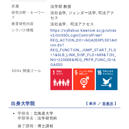
所属
法学部 教授
研究分野・キーワー
法社会学, ジェンダー法学, 司法アク
ド
セス
教育研究内容
法社会学、司法アクセス
シラバス情報
https://syllabus.kwansei.ac.jp/unias
v2/UnSSOLoginControlFree?
REQ_ACTION_DO=/AGA030PLS01Act
ion.do?
REQ_FUNCTION_JUMP_START_FLG
=1&SLB_LINK_DISP_FLG=689&TCH_
NO=220008&REQ_PRFR_FUNC_ID=A
GA030
SDGs 関連ゴール
出身大学院
【 表示 ／
非表示
】
学校名：
北海道大学
学部等名：
法学研究科
修了課程：
博士課程