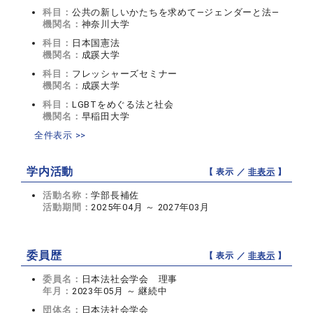
科目：
公共の新しいかたちを求めて―ジェンダーと法―
機関名：
神奈川大学
科目：
日本国憲法
機関名：
成蹊大学
科目：
フレッシャーズセミナー
機関名：
成蹊大学
科目：
LGBTをめぐる法と社会
機関名：
早稲田大学
全件表示 >>
学内活動
【 表示 ／
非表示
】
活動名称：
学部長補佐
活動期間：
2025年04月 ～ 2027年03月
委員歴
【 表示 ／
非表示
】
委員名：
日本法社会学会 理事
年月：
2023年05月 ～ 継続中
団体名：
日本法社会学会