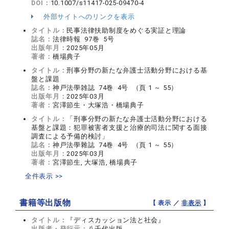
DOI：
10.1007/s11417-025-09470-4
外部サイトへのリンクを表示
タイトル：
民事法律扶助制度をめぐる実証と理論
誌名：
法律時報 97巻 5号
出版年月：
2025年05月
著者：
橋場典子
タイトル：
刑事分野の新たな弁護士活動分野における基
盤と課題
誌名：
神戸法學雑誌 74巻 4号 （頁 1 ～ 55）
出版年月：
2025年03月
著者：
宮澤節生・大塚浩・橋場典子
タイトル：
「刑事分野の新たな弁護士活動分野における
基盤と課題：犯罪被害者支援と治療的司法に関する面接
調査による予備的検討」
誌名：
神戸法學雜誌 74巻 4号 （頁 1 ～ 55）
出版年月：
2025年03月
著者：
宮澤節生, 大塚浩, 橋場典子
全件表示 >>
書籍等出版物
【 表示 ／
非表示
】
タイトル：
『ディスカッション法と社会』
出版者・発行元：
八千代出版