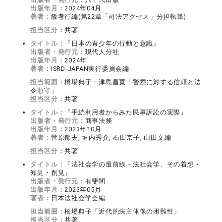
出版年月：
2024年04月
著者：
飯考行編(第22章「司法アクセス」分担執筆)
担当区分：
共著
タイトル：
『日本の青少年の行動と意識』
出版者・発行元：
現代人分社
出版年月：
2024年
著者：
ISRD-JAPAN実行委員会編
担当範囲：
橋場典子・津島昌寛「警察に対する信頼と法
令順守」
担当区分：
共著
タイトル：
『手続利用者からみた民事訴訟の実際』
出版者・発行元：
商事法務
出版年月：
2023年10月
著者：
菅原郁夫, 垣内秀介, 石田京子, 山田文編
担当区分：
共著
タイトル：
『法社会学の最前線－法社会学、その着想・
知見・創見』
出版者・発行元：
有斐閣
出版年月：
2023年05月
著者：
日本法社会学会編
担当範囲：
橋場典子「近代的法主体像の困難性」
担当区分：
共著