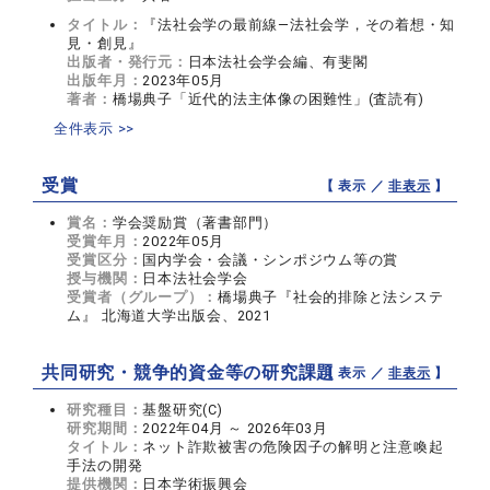
タイトル：
『法社会学の最前線―法社会学，その着想・知
見・創見』
出版者・発行元：
日本法社会学会編、有斐閣
出版年月：
2023年05月
著者：
橋場典子「近代的法主体像の困難性」(査読有)
全件表示 >>
受賞
【 表示 ／
非表示
】
賞名：
学会奨励賞（著書部門）
受賞年月：
2022年05月
受賞区分：
国内学会・会議・シンポジウム等の賞
授与機関：
日本法社会学会
受賞者（グループ）：
橋場典子『社会的排除と法システ
ム』 北海道大学出版会、2021
共同研究・競争的資金等の研究課題
【 表示 ／
非表示
】
研究種目：
基盤研究(C)
研究期間：
2022年04月 ～ 2026年03月
タイトル：
ネット詐欺被害の危険因子の解明と注意喚起
手法の開発
提供機関：
日本学術振興会