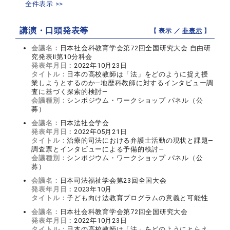
全件表示 >>
講演・口頭発表等
【 表示 ／
非表示
】
会議名：
日本社会科教育学会第72回全国研究大会 自由研
究発表Ⅱ第10分科会
発表年月日：
2022年10月23日
タイトル：
日本の高校教師は「法」をどのように捉え授
業しようとするのか―地歴科教師に対するインタビュー調
査に基づく探索的検討―
会議種別：
シンポジウム・ワークショップ パネル（公
募）
会議名：
日本法社会学会
発表年月日：
2022年05月21日
タイトル：
治療的司法における弁護士活動の現状と課題―
調査票とインタビューによる予備的検討―
会議種別：
シンポジウム・ワークショップ パネル（公
募）
会議名：
日本司法福祉学会第23回全国大会
発表年月日：
2023年10月
タイトル：
子ども向け法教育プログラムの意義と可能性
会議名：
日本社会科教育学会第72回全国研究大会
発表年月日：
2022年10月23日
タイトル：
日本の高校教師は「法」をどのようにとらえ