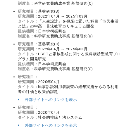
制度名：
科学研究費助成事業 基盤研究(C)
研究種目：
基盤研究(B)
研究期間：
2022年04月 ～ 2025年03月
タイトル：
「人生設計」を視座に置いた科目「市民生活
と法」の中高一貫法教育カリキュラム開発
提供機関：
日本学術振興会
制度名：
科学研究費助成事業 基盤研究(B)
研究種目：
基盤研究(C)
研究期間：
2022年04月 ～ 2025年03月
タイトル：
LGBTと家族形成に関する教科横断型教育プロ
グラム開発研究
提供機関：
日本学術振興会
制度名：
科学研究費助成事業 基盤研究(C)
研究種目：
研究期間：
2020年04月
タイトル：
民事訴訟利用者調査の経年実施からみる利用
者の評価と政策的課題
外部サイトへのリンクを表示
研究種目：
研究期間：
2020年04月
タイトル：
社会的排除と法システム
外部サイトへのリンクを表示