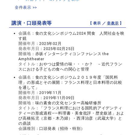
全件表示 >>
講演・口頭発表等
【 表示 ／
非表示
】
会議名：
食の文化シンポジウム2024 間食 人間社会を映
す鏡
開催年月：
2025年02月
発表年月日：
2025年02月25日
開催地：
赤坂インターシティコンファレンス the
Amphitheater
タイトル：
おやつは愛情の味・・・か？ －近代フラン
スにおける子どもの食への関心と管理
会議名：
食の文化シンポジウム２０１９年度「国民料
理」の形成とその展開：フランス料理と日本料理の比較
を通して」
開催年月：
2019年11月
発表年月日：
2019年11月09日
開催地：
味の素食の文化センター高輪研修所
タイトル：
「フランス料理における国民的アイデンティ
ティーの形成過程——料理書・美食批評・歴史叙述」およ
び高橋拓児（京都・木乃婦）・西澤治彦（武蔵大学）と
の鼎談
会議種別：
口頭発表（招待・特別）