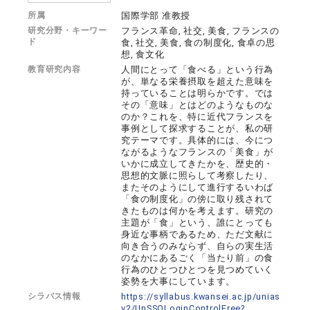
所属
国際学部 准教授
研究分野・キーワー
フランス革命, 社交, 美食, フランスの
ド
食, 社交, 美食, 食の制度化, 食卓の思
想, 食文化
教育研究内容
人間にとって「食べる」という行為
が、単なる栄養摂取を超えた意味を
持っていることは明らかです。では
その「意味」とはどのようなものな
のか？これを、特に近代フランスを
事例として探求することが、私の研
究テーマです。具体的には、今につ
ながるようなフランスの「美食」が
いかに成立してきたかを、歴史的・
思想的文脈に照らして考察したり、
またそのようにして進行するいわば
「食の制度化」の傍に取り残されて
きたものは何かを考えます。研究の
主題が「食」という、誰にとっても
身近な事柄であるため、ただ文献に
向き合うのみならず、自らの実生活
のなかにあるごく「当たり前」の食
行為のひとつひとつを見つめていく
姿勢を大事にしています。
シラバス情報
https://syllabus.kwansei.ac.jp/unias
v2/UnSSOLoginControlFree?