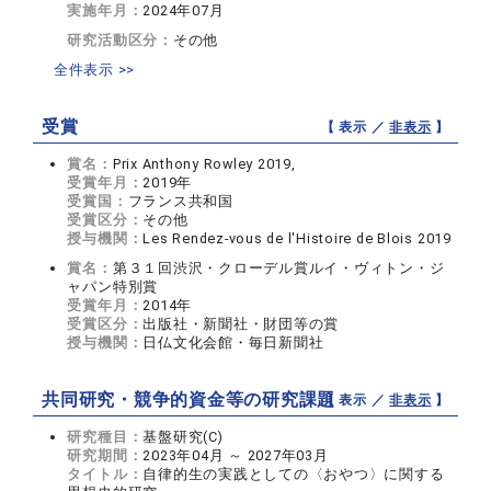
実施年月：
2024年07月
研究活動区分：
その他
全件表示 >>
受賞
【 表示 ／
非表示
】
賞名：
Prix Anthony Rowley 2019,
受賞年月：
2019年
受賞国：
フランス共和国
受賞区分：
その他
授与機関：
Les Rendez-vous de l'Histoire de Blois 2019
賞名：
第３１回渋沢・クローデル賞ルイ・ヴィトン・ジ
ャパン特別賞
受賞年月：
2014年
受賞区分：
出版社・新聞社・財団等の賞
授与機関：
日仏文化会館・毎日新聞社
共同研究・競争的資金等の研究課題
【 表示 ／
非表示
】
研究種目：
基盤研究(C)
研究期間：
2023年04月 ～ 2027年03月
タイトル：
自律的生の実践としての〈おやつ〉に関する