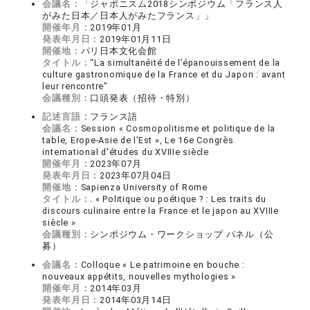
会議名：
「ジャポニスム2018シンポジウム「フランス人
がみた日本／日本人がみたフランス」」
開催年月：
2019年01月
発表年月日：
2019年01月11日
開催地：
パリ日本文化会館
タイトル：
“La simultanéité de l’épanouissement de la
culture gastronomique de la France et du Japon : avant
leur rencontre”
会議種別：
口頭発表（招待・特別）
記述言語：
フランス語
会議名：
Session « Cosmopolitisme et politique de la
table, Erope-Asie de l’Est », Le 16e Congrès
international d'études du XVIIIe siècle
開催年月：
2023年07月
発表年月日：
2023年07月04日
開催地：
Sapienza University of Rome
タイトル：
. « Politique ou poétique ? : Les traits du
discours culinaire entre la France et le japon au XVIIIe
siècle »
会議種別：
シンポジウム・ワークショップ パネル（公
募）
会議名：
Colloque « Le patrimoine en bouche :
nouveaux appétits, nouvelles mythologies »
開催年月：
2014年03月
発表年月日：
2014年03月14日