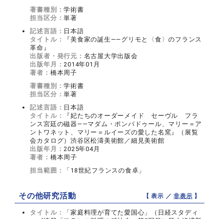
著書種別：
学術書
担当区分：
単著
記述言語：
日本語
タイトル：
『美食家の誕生——グリモと〈食〉のフランス
革命』
出版者・発行元：
名古屋大学出版会
出版年月：
2014年01月
著者：
橋本周子
著書種別：
学術書
担当区分：
単著
記述言語：
日本語
タイトル：
『妃たちのオーダーメイド セーヴル フラ
ンス宮廷の磁器——マダム・ポンパドゥール、マリー＝ア
ントワネット、マリー＝ルイーズの愛した名窯』（展覧
会カタログ）渋谷区松濤美術館／細見美術館
出版年月：
2025年04月
著者：
橋本周子
担当範囲：
「18世紀フランスの食卓」
その他研究活動
【 表示 ／
非表示
】
タイトル：
「家庭料理が育てた愛国心」（日経スタディ