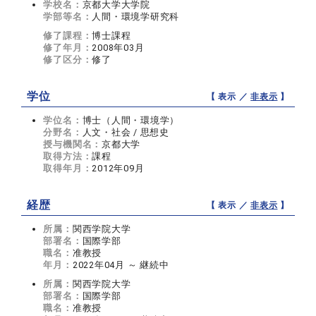
学校名：
京都大学大学院
学部等名：
人間・環境学研究科
修了課程：
博士課程
修了年月：
2008年03月
修了区分：
修了
学位
【 表示 ／
非表示
】
学位名：
博士（人間・環境学）
分野名：
人文・社会 / 思想史
授与機関名：
京都大学
取得方法：
課程
取得年月：
2012年09月
経歴
【 表示 ／
非表示
】
所属：
関西学院大学
部署名：
国際学部
職名：
准教授
年月：
2022年04月 ～ 継続中
所属：
関西学院大学
部署名：
国際学部
職名：
准教授