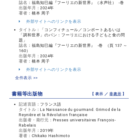
誌名：
福島知巳編『フーリエの新世界』（水声社） -巻
出版年月：
2024年
著者：
橋本 周子
外部サイトへのリンクを表示
タイトル：
「コンフィチュール／コンポートあるいは
「調和世界」のパン：フーリエにおける子どもと食の問
題」
誌名：
福島知巳編『フーリエの新世界』 -巻 （頁 137 ～
160）
出版年月：
2024年
著者：
橋本 周子
外部サイトへのリンクを表示
全件表示 >>
書籍等出版物
【 表示 ／
非表示
】
記述言語：
フランス語
タイトル：
La Naissance du gourmand. Grimod de la
Reynière et la Révolution française
出版者・発行元：
Presses universitaires François-
Rabelais
出版年月：
2019年
著者：
Chikako Hashimoto