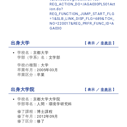
REQ_ACTION_DO=/AGA030PLS01Act
ion.do?
REQ_FUNCTION_JUMP_START_FLG
=1&SLB_LINK_DISP_FLG=689&TCH_
NO=220017&REQ_PRFR_FUNC_ID=A
GA030
出身大学
【 表示 ／
非表示
】
学校名：
京都大学
学部（学系）名：
文学部
学校の種類：
大学
卒業年月：
2005年03月
卒業区分：
卒業
出身大学院
【 表示 ／
非表示
】
学校名：
京都大学大学院
学部等名：
人間・環境学研究科
修了課程：
博士課程
修了年月：
2012年09月
修了区分：
修了