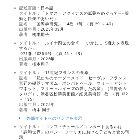
記述言語：
日本語
タイトル：
「トマス・アクィナスの舐薬をめぐって――薬
効と快楽のあいだ」
誌名：
『国際学研究』 14巻 1号 （頁 29 ～ 40）
出版年月：
2025年03月
著者：
橋本周子
タイトル：
「ルイ十四世の食卓——いかにして権力を表現
するか」
971巻 2025-II号 （頁 45 ～ 49）
出版年月：
2025年
著者：
橋本周子
タイトル：
「18世紀フランスの食卓」
誌名：
『妃たちのオーダーメイド セーヴル フランス
宮廷の磁器：マダム・ポンパドゥール、マリー＝アント
ワネット、マリー＝ルイーズの愛した名窯』（展覧会カ
タログ）、渋谷区松濤美術館／細見美術館 -巻 （頁 132
～ 135）
出版年月：
2025年
著者：
橋本 周子
外部サイトへのリンクを表示
タイトル：
「コンフィチュール／コンポートあるいは
「調和世界」のパン――フーリエにおける子どもと食の問
題」