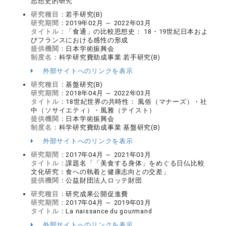
思想史的研究
研究種目：
若手研究(B)
研究期間：
2019年02月 ～ 2022年03月
タイトル：
「食通」の比較思想史： 18・19世紀日本およ
びフランスにおける感性の形成
提供機関：
日本学術振興会
制度名：
科学研究費助成事業 若手研究(B)
外部サイトへのリンクを表示
研究種目：
基盤研究(B)
研究期間：
2018年04月 ～ 2022年03月
タイトル：
18世紀世界の共時性： 風俗（マナーズ）・社
中（ソサイエティ）・風雅（テイスト）
提供機関：
日本学術振興会
制度名：
科学研究費助成事業 基盤研究(B)
外部サイトへのリンクを表示
研究期間：
2017年04月 ～ 2021年03月
タイトル：
課題名「「美食する身体」をめぐる日仏比較
文化研究：食への執着と健康志向との交差」
提供機関：
公益財団法人ロッテ財団
研究種目：
研究成果公開促進費
研究期間：
2017年04月 ～ 2019年03月
タイトル：
La naissance du gourmand
外部サイトへのリンクを表示