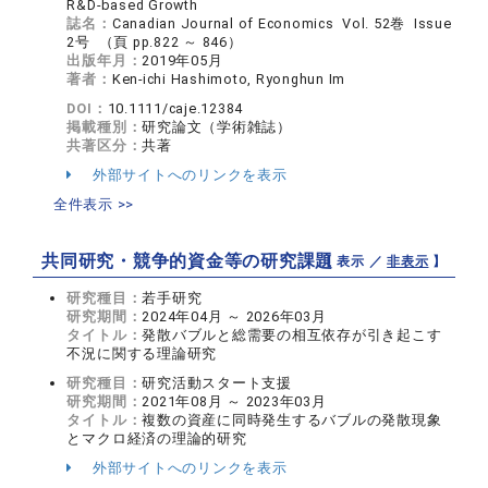
R&D-based Growth
誌名：
Canadian Journal of Economics Vol. 52巻 Issue
2号 （頁 pp.822 ～ 846）
出版年月：
2019年05月
著者：
Ken-ichi Hashimoto, Ryonghun Im
DOI：
10.1111/caje.12384
掲載種別：
研究論文（学術雑誌）
共著区分：
共著
外部サイトへのリンクを表示
全件表示 >>
共同研究・競争的資金等の研究課題
【 表示 ／
非表示
】
研究種目：
若手研究
研究期間：
2024年04月 ～ 2026年03月
タイトル：
発散バブルと総需要の相互依存が引き起こす
不況に関する理論研究
研究種目：
研究活動スタート支援
研究期間：
2021年08月 ～ 2023年03月
タイトル：
複数の資産に同時発生するバブルの発散現象
とマクロ経済の理論的研究
外部サイトへのリンクを表示