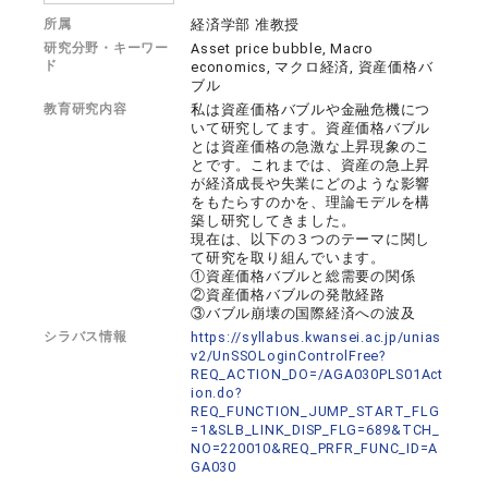
所属
経済学部 准教授
研究分野・キーワー
Asset price bubble, Macro
ド
economics, マクロ経済, 資産価格バ
ブル
教育研究内容
私は資産価格バブルや金融危機につ
いて研究してます。資産価格バブル
とは資産価格の急激な上昇現象のこ
とです。これまでは、資産の急上昇
が経済成長や失業にどのような影響
をもたらすのかを、理論モデルを構
築し研究してきました。
現在は、以下の３つのテーマに関し
て研究を取り組んでいます。
①資産価格バブルと総需要の関係
②資産価格バブルの発散経路
③バブル崩壊の国際経済への波及
シラバス情報
https://syllabus.kwansei.ac.jp/unias
v2/UnSSOLoginControlFree?
REQ_ACTION_DO=/AGA030PLS01Act
ion.do?
REQ_FUNCTION_JUMP_START_FLG
=1&SLB_LINK_DISP_FLG=689&TCH_
NO=220010&REQ_PRFR_FUNC_ID=A
GA030