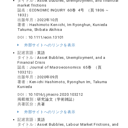
タイトル：
Asset bubbles, unemployment, and financial
market frictions
誌名：
ECONOMIC INQUIRY 60巻 4号 （頁 1806 ～
1832）
出版年月：
2022年10月
著者：
Hashimoto Ken-ichi, Im Ryonghun, Kunieda
Takuma, Shibata Akihisa
DOI：
10.1111/ecin.13101
外部サイトへのリンクを表示
記述言語：
英語
タイトル：
Asset Bubbles, Unemployment, and a
Financial Crisis
誌名：
Journal of Macroeconomics 65巻 （頁
103212）
出版年月：
2020年09月
著者：
Ken-ichi Hashimoto, Ryonghun Im, Takuma
Kunieda
DOI：
10.1016/j.jmacro.2020.103212
掲載種別：
研究論文（学術雑誌）
共著区分：
共著
外部サイトへのリンクを表示
記述言語：
英語
タイトル：
Asset Bubbles, Labour Market Frictions, and