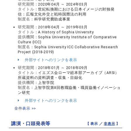
研究期間：
2020年04月 ～ 2024年03月
タイトル：
世紀転換期における日本イメージの対独発
信：広報文化外交と戦時国際法の利用
制度名：
科学研究費助成事業
研究期間：
2018年04月 ～ 2019年03月
タイトル：
A History of Sophia University
提供機関：
Sophia University Institute of Comparative
Culture (ICC)
制度名：
Sophia University ICC Collaborative Research
Project (2018-2019)
外部サイトへのリンクを表示
研究期間：
2018年01月 ～ 2018年09月
タイトル：
イエズス会ローマ総本部アーカイブ（ARSI）
所蔵資料の資料調査・収集・目録化
提供機関：
上智学院
制度名：
上智学院第8回教職協働・職員協働イノベーショ
ン研究
外部サイトへのリンクを表示
全件表示 >>
講演・口頭発表等
【 表示 ／
非表示
】