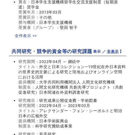
賞名：
日本学生支援機構留学生交流支援制度（短期派
遣）奨学金
受賞年月：
2013年03月
受賞区分：
その他
授与機関：
日本学生支援機構
受賞者（グループ）：
堅田 智子
全件表示 >>
共同研究・競争的資金等の研究課題
【 表示 ／
非表示
】
研究期間：
2022年04月 ～ 継続中
タイトル：
外交と日本コレクション―19世紀在外日本資料
の世界史的文脈による研究と現地およびオンライン空間
における活用
提供機関：
大学共同利用機関法人 人間文化研究機構
制度名：
人間文化研究機構 共創先導プロジェクト（共創
促進研究）日本関連在外資料調査研究
研究種目：
研究成果公開促進費・学術図書
研究期間：
2022年04月 ～ 2023年03月
タイトル：
アレクサンダー・フォン・シーボルトと明治
日本の広報外交
提供機関：
日本学術振興会
制度名：
科学研究費助成事業
研究種目：
若手研究