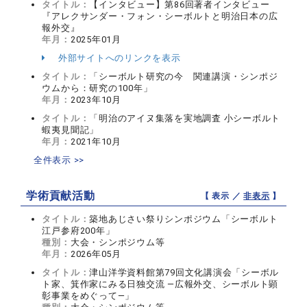
タイトル：
【インタビュー】第86回著者インタビュー
『アレクサンダー・フォン・シーボルトと明治日本の広
報外交』
年月：
2025年01月
外部サイトへのリンクを表示
タイトル：
「シーボルト研究の今 関連講演・シンポジ
ウムから：研究の100年」
年月：
2023年10月
タイトル：
「明治のアイヌ集落を実地調査 小シーボルト
蝦夷見聞記」
年月：
2021年10月
全件表示 >>
学術貢献活動
【 表示 ／
非表示
】
タイトル：
築地あじさい祭りシンポジウム「シーボルト
江戸参府200年」
種別：
大会・シンポジウム等
年月：
2026年05月
タイトル：
津山洋学資料館第79回文化講演会「シーボル
ト家、箕作家にみる日独交流 ―広報外交、シーボルト顕
彰事業をめぐって―」