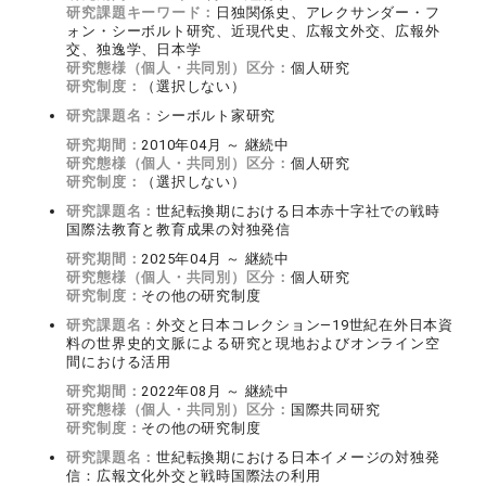
研究課題キーワード：
日独関係史、アレクサンダー・フ
ォン・シーボルト研究、近現代史、広報文外交、広報外
交、独逸学、日本学
研究態様（個人・共同別）区分：
個人研究
研究制度：
（選択しない）
研究課題名：
シーボルト家研究
研究期間：
2010年04月 ～ 継続中
研究態様（個人・共同別）区分：
個人研究
研究制度：
（選択しない）
研究課題名：
世紀転換期における日本赤十字社での戦時
国際法教育と教育成果の対独発信
研究期間：
2025年04月 ～ 継続中
研究態様（個人・共同別）区分：
個人研究
研究制度：
その他の研究制度
研究課題名：
外交と日本コレクション―19世紀在外日本資
料の世界史的文脈による研究と現地およびオンライン空
間における活用
研究期間：
2022年08月 ～ 継続中
研究態様（個人・共同別）区分：
国際共同研究
研究制度：
その他の研究制度
研究課題名：
世紀転換期における日本イメージの対独発
信：広報文化外交と戦時国際法の利用