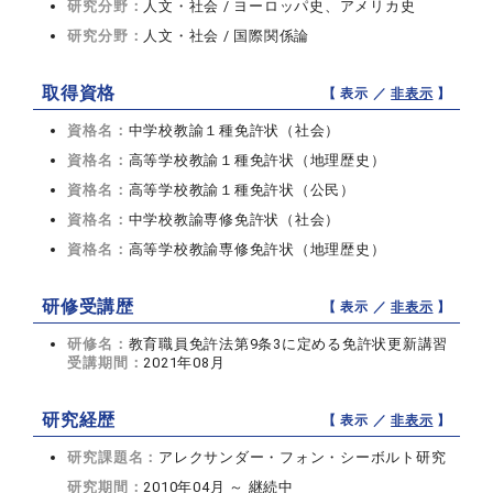
研究分野：
人文・社会 / ヨーロッパ史、アメリカ史
研究分野：
人文・社会 / 国際関係論
取得資格
【 表示 ／
非表示
】
資格名：
中学校教諭１種免許状（社会）
資格名：
高等学校教諭１種免許状（地理歴史）
資格名：
高等学校教諭１種免許状（公民）
資格名：
中学校教諭専修免許状（社会）
資格名：
高等学校教諭専修免許状（地理歴史）
研修受講歴
【 表示 ／
非表示
】
研修名：
教育職員免許法第9条3に定める免許状更新講習
受講期間：
2021年08月
研究経歴
【 表示 ／
非表示
】
研究課題名：
アレクサンダー・フォン・シーボルト研究
研究期間：
2010年04月 ～ 継続中