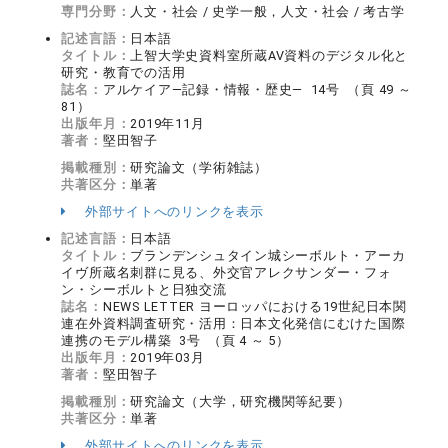
専門分野：
人文・社会 / 史学一般，人文・社会 / 考古学
記述言語：
日本語
タイトル：
上智大学史資料室所蔵AV資料のデジタル化と
研究・教育での活用
誌名：
アルケイア―記録・情報・歴史― 14号 （頁 49 ～
81）
出版年月：
2019年11月
著者：
堅田智子
掲載種別：
研究論文（学術雑誌）
共著区分：
単著
外部サイトへのリンクを表示
記述言語：
日本語
タイトル：
ブランデンシュタイン城シーボルト・アーカ
イヴ所蔵名刺群に見る、外交官アレクサンダー・フォ
ン・シーボルトと日独交流
誌名：
NEWS LETTER ヨーロッパにおける19世紀日本関
連在外資料調査研究・活用：日本文化発信にむけた国際
連携のモデル構築 3号 （頁 4 ～ 5）
出版年月：
2019年03月
著者：
堅田智子
掲載種別：
研究論文（大学，研究機関等紀要）
共著区分：
単著
外部サイトへのリンクを表示