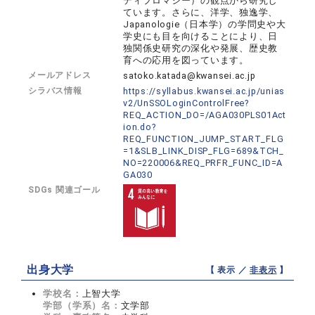
ディプロマシー）の観点から研究し
ています。さらに、洋学、独逸学、
Japanologie（日本学）の学問史や大
学史にも目を向けることにより、日
独関係史研究の深化や発展、歴史教
育への応用を図っています。
メールアドレス
satoko.katada@kwansei.ac.jp
シラバス情報
https://syllabus.kwansei.ac.jp/unias
v2/UnSSOLoginControlFree?
REQ_ACTION_DO=/AGA030PLS01Act
ion.do?
REQ_FUNCTION_JUMP_START_FLG
=1&SLB_LINK_DISP_FLG=689&TCH_
NO=220006&REQ_PRFR_FUNC_ID=A
GA030
SDGs 関連ゴール
出身大学
【 表示 ／
非表示
】
学校名：
上智大学
学部（学系）名：
文学部