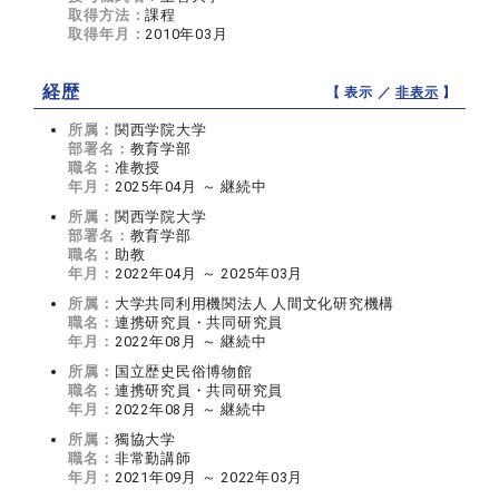
取得方法：
課程
取得年月：
2010年03月
経歴
【 表示 ／
非表示
】
所属：
関西学院大学
部署名：
教育学部
職名：
准教授
年月：
2025年04月 ～ 継続中
所属：
関西学院大学
部署名：
教育学部
職名：
助教
年月：
2022年04月 ～ 2025年03月
所属：
大学共同利用機関法人 人間文化研究機構
職名：
連携研究員・共同研究員
年月：
2022年08月 ～ 継続中
所属：
国立歴史民俗博物館
職名：
連携研究員・共同研究員
年月：
2022年08月 ～ 継続中
所属：
獨協大学
職名：
非常勤講師
年月：
2021年09月 ～ 2022年03月