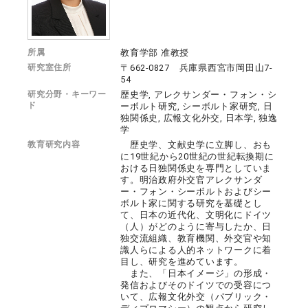
所属
教育学部 准教授
研究室住所
〒662-0827 兵庫県西宮市岡田山7-
54
研究分野・キーワー
歴史学, アレクサンダー・フォン・シ
ド
ーボルト研究, シーボルト家研究, 日
独関係史, 広報文化外交, 日本学, 独逸
学
教育研究内容
歴史学、文献史学に立脚し、おも
に19世紀から20世紀の世紀転換期に
おける日独関係史を専門としていま
す。明治政府外交官アレクサンダ
ー・フォン・シーボルトおよびシー
ボルト家に関する研究を基礎とし
て、日本の近代化、文明化にドイツ
（人）がどのように寄与したか、日
独交流組織、教育機関、外交官や知
識人らによる人的ネットワークに着
目し、研究を進めています。
また、「日本イメージ」の形成・
発信およびそのドイツでの受容につ
いて、広報文化外交（パブリック・