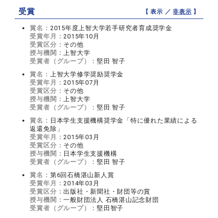
受賞
【 表示 ／
非表示
】
賞名：
2015年度上智大学若手研究者育成奨学金
受賞年月：
2015年10月
受賞区分：
その他
授与機関：
上智大学
受賞者（グループ）：
堅田 智子
賞名：
上智大学修学奨励奨学金
受賞年月：
2015年07月
受賞区分：
その他
授与機関：
上智大学
受賞者（グループ）：
堅田 智子
賞名：
日本学生支援機構奨学金「特に優れた業績による
返還免除」
受賞年月：
2015年03月
受賞区分：
その他
授与機関：
日本学生支援機構
受賞者（グループ）：
堅田 智子
賞名：
第6回石橋湛山新人賞
受賞年月：
2014年03月
受賞区分：
出版社・新聞社・財団等の賞
授与機関：
一般財団法人 石橋湛山記念財団
受賞者（グループ）：
堅田智子