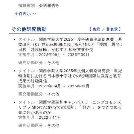
掲載種別：
会議報告等
全件表示 >>
その他研究活動
【 表示 ／
非表示
】
タイトル：
関西学院大学2025年度科研費申請促進費：基
盤研究（C）世紀転換期における和独会と「愛国」思想：
日独「越境移民」がむすぶ 広報文化外交
実施年月：
2025年06月 ～ 2025年09月
研究活動区分：
その他
タイトル：
関西学院大学2025年度個人特別研究費：世紀
転換期における日本赤十字社での戦時国際法教育と教育
成果の対独発信
実施年月：
2025年04月 ～ 2026年03月
研究活動区分：
その他
タイトル：
関西学院聖和キャンパスラーニングコモンズ
リプラ Short Activityでの講演：「 好き 」 をつきつめる
先に何があるのか
実施年月：
2022年11月
研究活動区分：
その他