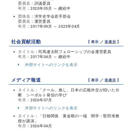
委員名：
評議委員
年月：
2020年05月 ～ 継続中
団体名：
洋学史学会若手部会
委員名：
運営委員
年月：
2017年09月 ～ 2025年04月
社会貢献活動
【 表示 ／
非表示
】
タイトル：
司馬遼太郎フェローシップの会運営委員
年月：
2017年04月 ～ 継続中
外部サイトへのリンクを表示
メディア報道
【 表示 ／
非表示
】
タイトル：
「クール」推し、日本の広報外交が招いた分
断 シーボルト発信の学び
年月：
2026年07月
外部サイトへのリンクを表示
タイトル：
「日独関係 黄金期の一端 関学・堅田准教
授が講演」
年月：
2026年04月