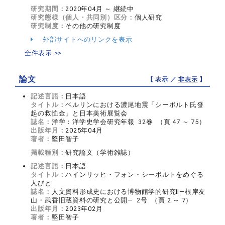
研究期間：
2020年04月 ～ 継続中
研究態様（個人・共同別）区分：
個人研究
研究制度：
その他の研究制度
外部サイトへのリンクを表示
全件表示 >>
論文
【 表示 ／
非表示
】
記述言語：
日本語
タイトル：
ベルリンにおける濃尾地震「シーボルト氏發
起の救恤金」と日本美術展覧会
誌名：
洋学：洋学史学会研究年報 32巻 （頁 47 ～ 75）
出版年月：
2025年04月
著者：
堅田智子
掲載種別：
研究論文（学術雑誌）
記述言語：
日本語
タイトル：
ハインリッヒ・フォン・シーボルトをめぐる
人びと
誌名：
人文資料形成史における博物館学的研究Ⅱ―根岸友
山・武香旧蔵資料の研究と公開― 2号 （頁 2 ～ 7）
出版年月：
2023年02月
著者：
堅田智子