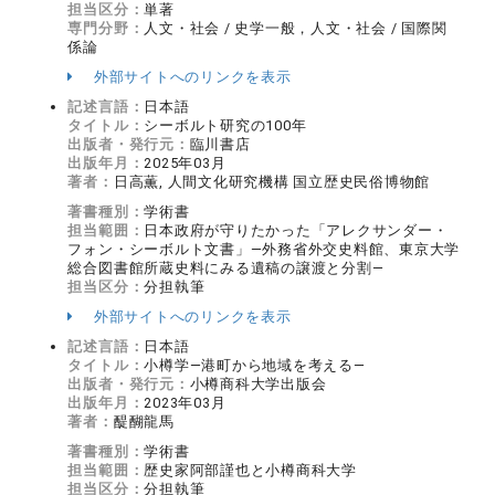
担当区分：
単著
専門分野：
人文・社会 / 史学一般，人文・社会 / 国際関
係論
外部サイトへのリンクを表示
記述言語：
日本語
タイトル：
シーボルト研究の100年
出版者・発行元：
臨川書店
出版年月：
2025年03月
著者：
日高薫, 人間文化研究機構 国立歴史民俗博物館
著書種別：
学術書
担当範囲：
日本政府が守りたかった「アレクサンダー・
フォン・シーボルト文書」―外務省外交史料館、東京大学
総合図書館所蔵史料にみる遺稿の譲渡と分割―
担当区分：
分担執筆
外部サイトへのリンクを表示
記述言語：
日本語
タイトル：
小樽学―港町から地域を考える―
出版者・発行元：
小樽商科大学出版会
出版年月：
2023年03月
著者：
醍醐龍馬
著書種別：
学術書
担当範囲：
歴史家阿部謹也と小樽商科大学
担当区分：
分担執筆