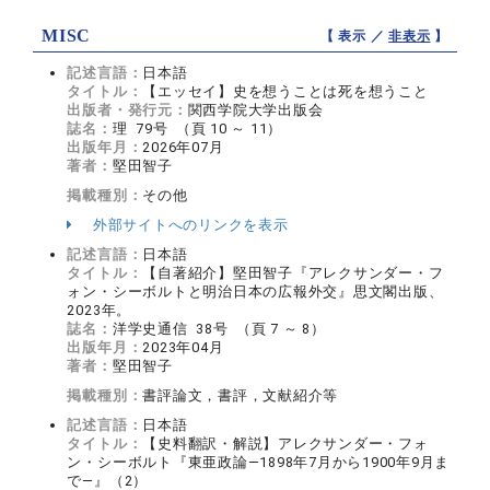
MISC
【 表示 ／
非表示
】
記述言語：
日本語
タイトル：
【エッセイ】史を想うことは死を想うこと
出版者・発行元：
関西学院大学出版会
誌名：
理 79号 （頁 10 ～ 11）
出版年月：
2026年07月
著者：
堅田智子
掲載種別：
その他
外部サイトへのリンクを表示
記述言語：
日本語
タイトル：
【自著紹介】堅田智子『アレクサンダー・フ
ォン・シーボルトと明治日本の広報外交』思文閣出版、
2023年。
誌名：
洋学史通信 38号 （頁 7 ～ 8）
出版年月：
2023年04月
著者：
堅田智子
掲載種別：
書評論文，書評，文献紹介等
記述言語：
日本語
タイトル：
【史料翻訳・解説】アレクサンダー・フォ
ン・シーボルト『東亜政論―1898年7月から1900年9月ま
で―』（2）