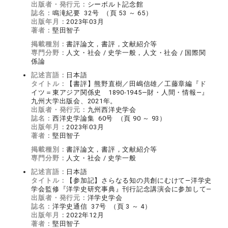
出版者・発行元：
シーボルト記念館
誌名：
鳴滝紀要 32号 （頁 53 ～ 65）
出版年月：
2023年03月
著者：
堅田智子
掲載種別：
書評論文，書評，文献紹介等
専門分野：
人文・社会 / 史学一般，人文・社会 / 国際関
係論
記述言語：
日本語
タイトル：
【書評】熊野直樹／田嶋信雄／工藤章編『ド
イツ＝東アジア関係史 1890-1945―財・人間・情報―』
九州大学出版会、2021年。
出版者・発行元：
九州西洋史学会
誌名：
西洋史学論集 60号 （頁 90 ～ 93）
出版年月：
2023年03月
著者：
堅田智子
掲載種別：
書評論文，書評，文献紹介等
専門分野：
人文・社会 / 史学一般
記述言語：
日本語
タイトル：
【参加記】さらなる知の共創にむけて―洋学史
学会監修『洋学史研究事典』刊行記念講演会に参加して―
出版者・発行元：
洋学史学会
誌名：
洋学史通信 37号 （頁 3 ～ 4）
出版年月：
2022年12月
著者：
堅田智子