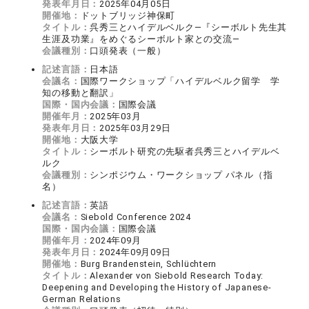
発表年月日：
2025年04月05日
開催地：
ドットブリッジ神保町
タイトル：
呉秀三とハイデルベルク―『シーボルト先生其
生涯及功業』をめぐるシーボルト家との交流―
会議種別：
口頭発表（一般）
記述言語：
日本語
会議名：
国際ワークショップ「ハイデルベルク留学 学
知の移動と翻訳」
国際・国内会議：
国際会議
開催年月：
2025年03月
発表年月日：
2025年03月29日
開催地：
大阪大学
タイトル：
シーボルト研究の先駆者呉秀三とハイデルベ
ルク
会議種別：
シンポジウム・ワークショップ パネル（指
名）
記述言語：
英語
会議名：
Siebold Conference 2024
国際・国内会議：
国際会議
開催年月：
2024年09月
発表年月日：
2024年09月09日
開催地：
Burg Brandenstein, Schlüchtern
タイトル：
Alexander von Siebold Research Today:
Deepening and Developing the History of Japanese-
German Relations