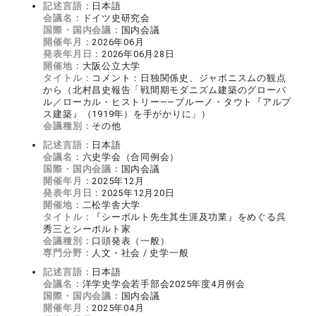
記述言語：
日本語
会議名：
ドイツ史研究会
国際・国内会議：
国内会議
開催年月：
2026年06月
発表年月日：
2026年06月28日
開催地：
大阪公立大学
タイトル：
コメント：日独関係史、ジャポニスムの観点
から（北村昌史報告「戦間期モダニズム建築のグローバ
ル／ローカル・ヒストリー――ブルーノ・タウト『アルプ
ス建築』（1919年）を手がかりに」）
会議種別：
その他
記述言語：
日本語
会議名：
六史学会（合同例会）
国際・国内会議：
国内会議
開催年月：
2025年12月
発表年月日：
2025年12月20日
開催地：
二松学舎大学
タイトル：
『シーボルト先生其生涯及功業』をめぐる呉
秀三とシーボルト家
会議種別：
口頭発表（一般）
専門分野：
人文・社会 / 史学一般
記述言語：
日本語
会議名：
洋学史学会若手部会2025年度4月例会
国際・国内会議：
国内会議
開催年月：
2025年04月