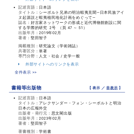
記述言語：
日本語
タイトル：
シーボルト兄弟の明治蝦夷見聞―日本民族アイ
ヌ起源説と蝦夷植民地化計画をめぐって―
誌名：
好古家ネットワークの形成と近代博物館創設に関
する学際的研究 2号 （頁 47 ～ 51）
出版年月：
2019年02月
著者：
堅田智子
掲載種別：
研究論文（学術雑誌）
共著区分：
単著
専門分野：
人文・社会 / 史学一般
外部サイトへのリンクを表示
全件表示 >>
書籍等出版物
【 表示 ／
非表示
】
記述言語：
日本語
タイトル：
アレクサンダー・フォン・シーボルトと明治
日本の広報外交
出版者・発行元：
思文閣出版
出版年月：
2023年02月
著者：
堅田智子
著書種別：
学術書