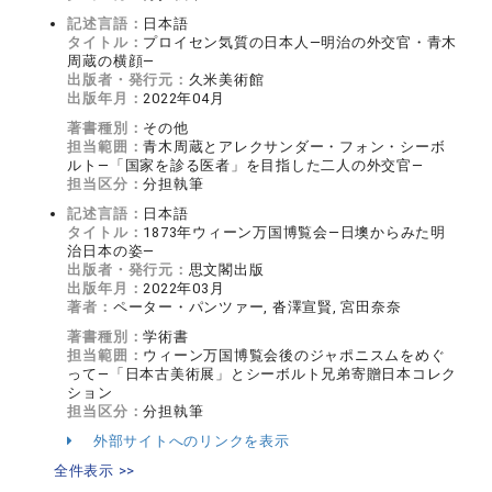
記述言語：
日本語
タイトル：
プロイセン気質の日本人―明治の外交官・青木
周蔵の横顔―
出版者・発行元：
久米美術館
出版年月：
2022年04月
著書種別：
その他
担当範囲：
青木周蔵とアレクサンダー・フォン・シーボ
ルト―「国家を診る医者」を目指した二人の外交官―
担当区分：
分担執筆
記述言語：
日本語
タイトル：
1873年ウィーン万国博覧会―日墺からみた明
治日本の姿―
出版者・発行元：
思文閣出版
出版年月：
2022年03月
著者：
ペーター・パンツァー, 沓澤宣賢, 宮田奈奈
著書種別：
学術書
担当範囲：
ウィーン万国博覧会後のジャポニスムをめぐ
って―「日本古美術展」とシーボルト兄弟寄贈日本コレク
ション
担当区分：
分担執筆
外部サイトへのリンクを表示
全件表示 >>