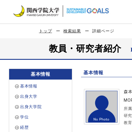
トップ
検索結果
詳細ページ
教員・研究者紹介
基本情報
基本情報
基本情報
森
出身大学
MO
出身大学院
所属
研究
学位
教育
経歴