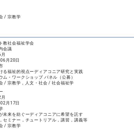
 / 宗教学
ト教社会福祉学会
内会議
6月
年06月20日
市
ける福祉的視点ーディアコニア研究と実践
ウム・ワークショップ パネル（公募）
 / 宗教学，人文・社会 / 社会福祉学
ー
2月
年02月17日
学
が未来を紡ぐーディアコニアに希望を託す
，セミナー，チュートリアル，講習，講義等
 / 宗教学