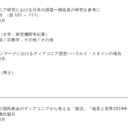
ニア研究における日本の課題ー畑祐喜の研究を参考に
 （頁 101 ～ 117）
3月
（大学，研究機関等紀要）
 / 宗教学，その他 / その他
デンマークにおけるディアコニア思想—ハラルド・スタインの場合
9月
（博士）
ク国民教会のディアコニアから考える「復活」『福音と世界2024年
教出版社
3月