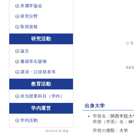
所属学協会
研究分野
取得資格
研究活動
シラ
論文
書籍等出版物
SD
講演・口頭発表等
教育活動
担当授業科目（学内）
出身大学
学内運営
学校名：
関西学院大
学内活動
学部（学系）名：
神
学校の種類：
大学
2026/04/20 更新