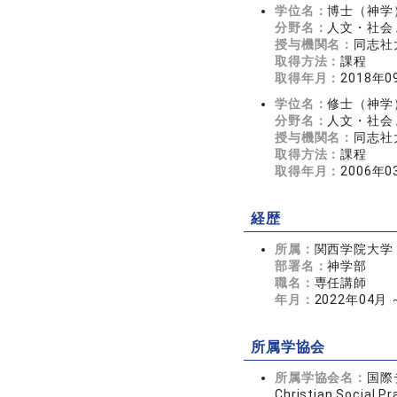
学位名：
博士（神学
分野名：
人文・社会 
授与機関名：
同志社
取得方法：
課程
取得年月：
2018年0
学位名：
修士（神学
分野名：
人文・社会 
授与機関名：
同志社
取得方法：
課程
取得年月：
2006年0
経歴
所属：
関西学院大学
部署名：
神学部
職名：
専任講師
年月：
2022年04月
所属学協会
所属学協会名：
国際デ
Christian Social Pr