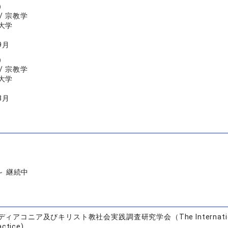
）
/ 宗教学
大学
9月
）
/ 宗教学
大学
3月
 ～ 継続中
ィアコニア及びキリスト教社会実践調査研究学会（The International Societ
actice)