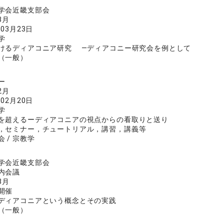
学会近畿支部会
3月
年03月23日
学
けるディアコニア研究 ―ディアコニー研究会を例として
（一般）
ー
2月
年02月20日
学
を超えるーディアコニアの視点からの看取りと送り
，セミナー，チュートリアル，講習，講義等
 / 宗教学
学会近畿支部会
内会議
3月
開催
ディアコニアという概念とその実践
（一般）