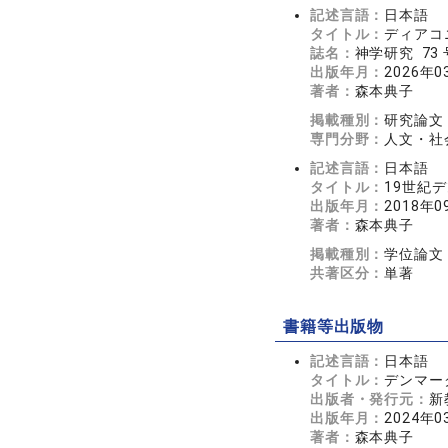
記述言語：
日本語
タイトル：
ディアコ
誌名：
神学研究 73 号
出版年月：
2026年0
著者：
森本典子
掲載種別：
研究論文
専門分野：
人文・社会
記述言語：
日本語
タイトル：
19世紀
出版年月：
2018年0
著者：
森本典子
掲載種別：
学位論文
共著区分：
単著
書籍等出版物
記述言語：
日本語
タイトル：
デンマー
出版者・発行元：
新
出版年月：
2024年0
著者：
森本典子