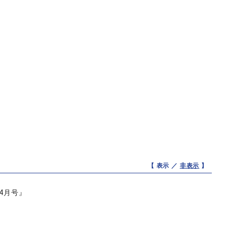
【 表示 ／
非表示
】
4月号』