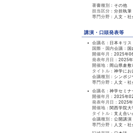
著書種別：
その他
担当区分：
分担執筆
専門分野：
人文・社会
講演・口頭発表等
会議名：
日本キリス
国際・国内会議：
国
開催年月：
2025年0
発表年月日：
2025
開催地：
岡山県倉敷
タイトル：
神学にお
会議種別：
シンポジ
専門分野：
人文・社会
会議名：
神学セミナ
開催年月：
2025年0
発表年月日：
2025
開催地：
関西学院大
タイトル：
支え合い
会議種別：
公開講演
専門分野：
人文・社会