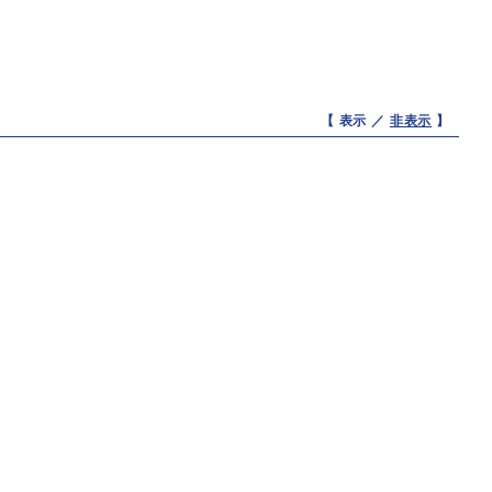
【 表示 ／
非表示
】