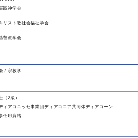
実践神学会
キリスト教社会福祉学会
基督教学会
 / 宗教学
士（2級）
ディアコニッセ事業団ディアコニア共同体ディアコーン
事任用資格