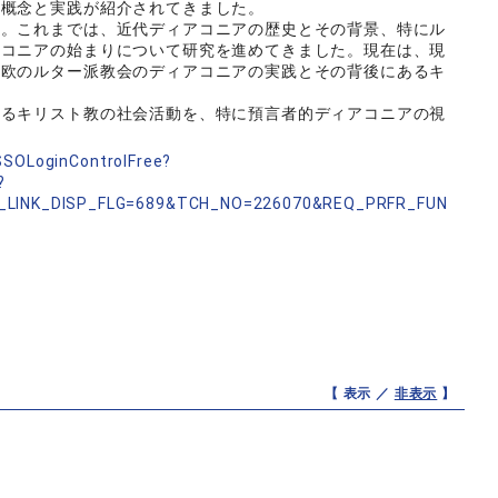
の概念と実践が紹介されてきました。
す。これまでは、近代ディアコニアの歴史とその背景、特にル
アコニアの始まりについて研究を進めてきました。現在は、現
北欧のルター派教会のディアコニアの実践とその背後にあるキ
けるキリスト教の社会活動を、特に預言者的ディアコニアの視
nSSOLoginControlFree?
?
_LINK_DISP_FLG=689&TCH_NO=226070&REQ_PRFR_FUN
【 表示 ／
非表示
】