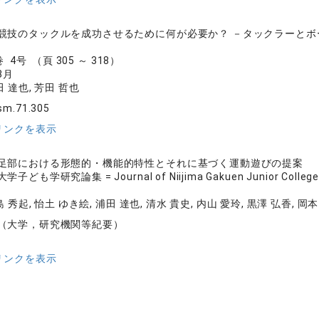
競技のタックルを成功させるために何が必要か？ －タックラーと
 4号 （頁 305 ～ 318）
8月
田 達也, 芳田 哲也
sm.71.305
リンクを表示
足部における形態的・機能的特性とそれに基づく運動遊びの提案
も学研究論集 = Journal of Niijima Gakuen Junior Colleg
島 秀起, 怡土 ゆき絵, 浦田 達也, 清水 貴史, 内山 愛玲, 黒澤 弘香, 岡
（大学，研究機関等紀要）
リンクを表示