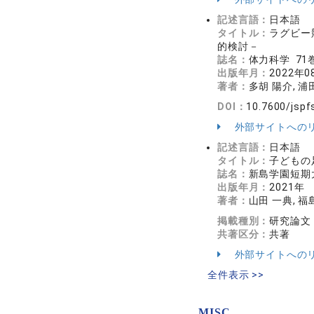
記述言語：
日本語
タイトル：
ラグビー
的検討－
誌名：
体力科学 71巻
出版年月：
2022年0
著者：
多胡 陽介, 浦
DOI：
10.7600/jspf
外部サイトへの
記述言語：
日本語
タイトル：
子どもの
誌名：
新島学園短期大学子ど
出版年月：
2021年
著者：
山田 一典, 福
掲載種別：
研究論文
共著区分：
共著
外部サイトへの
全件表示 >>
MISC