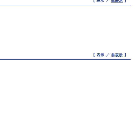
【 表示 ／
非表示
】
【 表示 ／
非表示
】