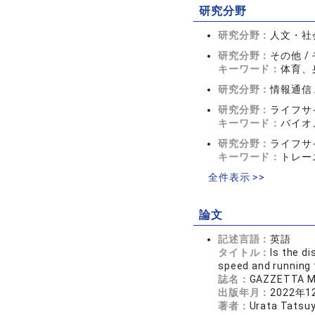
研究分野
研究分野：
人文・社会
研究分野：
その他 /
キーワード：
体育、
研究分野：
情報通信
研究分野：
ライフサ
キーワード：
バイオ
研究分野：
ライフサ
キーワード：
トレー
全件表示 >>
論文
記述言語：
英語
タイトル：
Is the d
speed and running
誌名：
GAZZETTA M
出版年月：
2022年1
著者：
Urata Tatsuy