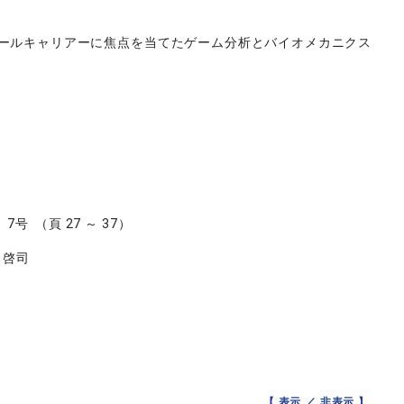
ボールキャリアーに焦点を当てたゲーム分析とバイオメカニクス
e 7号 （頁 27 ～ 37）
本 啓司
【 表示 ／
非表示
】