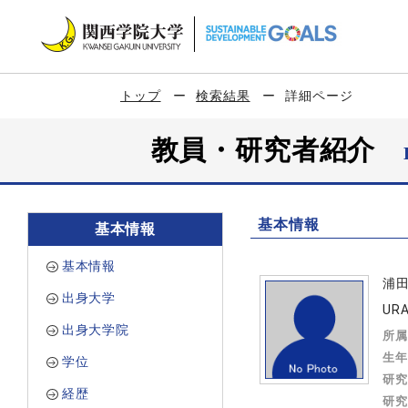
トップ
検索結果
詳細ページ
教員・研究者紹介
基本情報
基本情報
基本情報
浦
出身大学
URA
出身大学院
所属
生年
学位
研究
経歴
研究