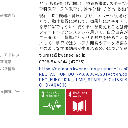
ども, 投動作（投運動）, 神経筋機能, スポー
育科教育（身体教育）, 動作分析, 子ども, 投
研究内容
現在、ICT機器の発展により、スポーツ現場
とで、動作修得に対して、効果的にスキルア
を専門家ではない生徒や学生が捉えることは
フィードバックシステムを用いて、自分自身
データ化し、指導に活かせる知見を得ること
よって、研究ではシステム開発やデータ収集
どのような学修効果が生まれるのかについて
ルアドレス
t-urata@kwansei.ac.jp
室電話
0798-54-6844 (47725)
バス情報
https://syllabus.kwansei.ac.jp/uniasv2/U
REQ_ACTION_DO=/AGA030PLS01Action.do
REQ_FUNCTION_JUMP_START_FLG=1&SLB
C_ID=AGA030
Gs 関連ゴール