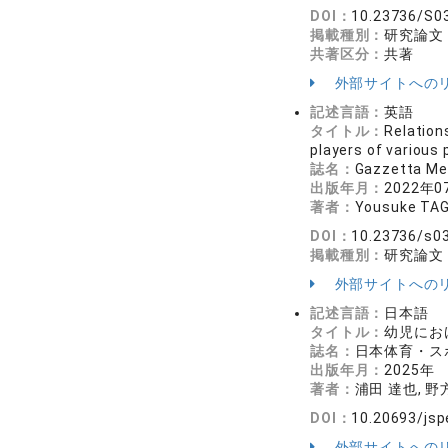
DOI：
10.23736/S0
掲載種別：
研究論文
共著区分：
共著
外部サイトへの
記述言語：
英語
タイトル：
Relation
players of various 
誌名：
Gazzetta Me
出版年月：
2022年0
著者：
Yousuke TAG
DOI：
10.23736/s0
掲載種別：
研究論文
外部サイトへの
記述言語：
日本語
タイトル：
幼児にお
誌名：
日本体育・スポ
出版年月：
2025年
著者：
浦田 達也, 野
DOI：
10.20693/jsp
外部サイトへの