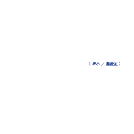
【 表示 ／
非表示
】