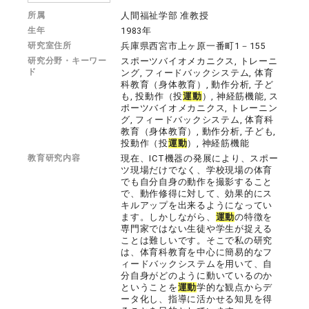
所属
人間福祉学部 准教授
生年
1983年
研究室住所
兵庫県西宮市上ヶ原一番町1－155
研究分野・キーワー
スポーツバイオメカニクス, トレーニ
ド
ング, フィードバックシステム, 体育
科教育（身体教育）, 動作分析, 子ど
も, 投動作（投
運動
）, 神経筋機能, ス
ポーツバイオメカニクス, トレーニン
グ, フィードバックシステム, 体育科
教育（身体教育）, 動作分析, 子ども,
投動作（投
運動
）, 神経筋機能
教育研究内容
現在、ICT機器の発展により、スポー
ツ現場だけでなく、学校現場の体育
でも自分自身の動作を撮影すること
で、動作修得に対して、効果的にス
キルアップを出来るようになってい
ます。しかしながら、
運動
の特徴を
専門家ではない生徒や学生が捉える
ことは難しいです。そこで私の研究
は、体育科教育を中心に簡易的なフ
ィードバックシステムを用いて、自
分自身がどのように動いているのか
ということを
運動
学的な観点からデ
ータ化し、指導に活かせる知見を得