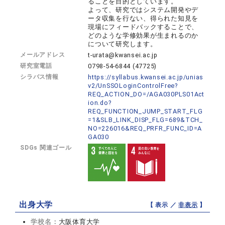
ることを目的としています。
よって、研究ではシステム開発やデ
ータ収集を行ない、得られた知見を
現場にフィードバックすることで、
どのような学修効果が生まれるのか
について研究します。
メールアドレス
t-urata@kwansei.ac.jp
研究室電話
0798-54-6844 (47725)
シラバス情報
https://syllabus.kwansei.ac.jp/unias
v2/UnSSOLoginControlFree?
REQ_ACTION_DO=/AGA030PLS01Act
ion.do?
REQ_FUNCTION_JUMP_START_FLG
=1&SLB_LINK_DISP_FLG=689&TCH_
NO=226016&REQ_PRFR_FUNC_ID=A
GA030
SDGs 関連ゴール
出身大学
【 表示 ／
非表示
】
学校名：
大阪体育大学