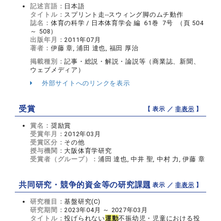
記述言語：
日本語
タイトル：
スプリント走--スウィング脚のムチ動作
誌名：
体育の科学 / 日本体育学会 編 61巻 7号 （頁 504
～ 508）
出版年月：
2011年07月
著者：
伊藤 章, 浦田 達也, 福田 厚治
掲載種別：
記事・総説・解説・論説等（商業誌、新聞、
ウェブメディア）
外部サイトへのリンクを表示
受賞
【 表示 ／
非表示
】
賞名：
奨励賞
受賞年月：
2012年03月
受賞区分：
その他
授与機関：
大阪体育学研究
受賞者（グループ）：
浦田 達也, 中井 聖, 中村 力, 伊藤 章
共同研究・競争的資金等の研究課題
【 表示 ／
非表示
】
研究種目：
基盤研究(C)
研究期間：
2023年04月 ～ 2027年03月
タイトル：
投げられない
運動
不振幼児・児童における投