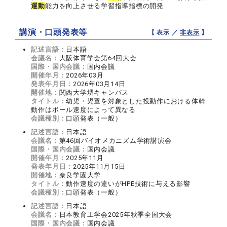
運動
能力を向上させる学習指導指標の開発
講演・口頭発表等
【 表示 ／
非表示
】
記述言語：
日本語
会議名：
大阪体育学会第64回大会
国際・国内会議：
国内会議
開催年月：
2026年03月
発表年月日：
2026年03月14日
開催地：
関西大学堺キャンパス
タイトル：
幼児・児童を対象とした投動作における体幹
動作はボール速度によって異なる
会議種別：
口頭発表（一般）
記述言語：
日本語
会議名：
第46回バイオメカニズム学術講演会
国際・国内会議：
国内会議
開催年月：
2025年11月
発表年月日：
2025年11月15日
開催地：
奈良学園大学
タイトル：
動作速度の違いがHPE技術に与える影響
会議種別：
口頭発表（一般）
記述言語：
日本語
会議名：
日本教育工学会2025年秋季全国大会
国際・国内会議：
国内会議