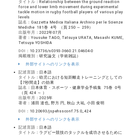
タイトル：
Relationship between the ground reaction
force and lower limb movement during experimental
tackle motion in rugby football players of various play
levels
誌名：
Gazzetta Medica Italiana Archivio per le Scienze
Mediche 181巻 4号 （頁 250 ～ 259）
出版年月：
2022年07月
著者：
Yousuke TAGO, Tatsuya URATA, Masashi KUME,
Tetsuya YOSHIDA
DOI：
10.23736/s0393-3660.21.04604-0
掲載種別：
研究論文（学術雑誌）
外部サイトへのリンクを表示
記述言語：
日本語
タイトル：
幼児における短距離走トレーニングとしての
【7秒間走】の効果
誌名：
日本体育・スポーツ・健康学会予稿集 75巻 0号
（頁 424 ～ ）
出版年月：
2025年
著者：
浦田 達也, 野方 円, 秋山 大祐, 小田 俊明
DOI：
10.20693/jspehssconf.75.0_424
外部サイトへのリンクを表示
記述言語：
日本語
タイトル：
ラグビー競技のタックルを成功させるために