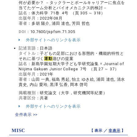
何が必要か？ －タックラーとボールキャリアーに焦点を
当てたゲーム分析とバイオメカニクス的検討－
誌名：
体力科学 71巻 4号 （頁 305 ～ 318）
出版年月：
2022年08月
著者：
多胡 陽介, 浦田 達也, 芳田 哲也
DOI：
10.7600/jspfsm.71.305
外部サイトへのリンクを表示
記述言語：
日本語
タイトル：
子どもの足部における形態的・機能的特性と
それに基づく
運動
遊びの提案
誌名：
新島学園短期大学子ども学研究論集 = Journal of
Niijima Gakuen Junior College 7号 （頁 27 ～ 37）
出版年月：
2021年
著者：
山田 一典, 福島 秀起, 怡土 ゆき絵, 浦田 達也, 清水
貴史, 内山 愛玲, 黒澤 弘香, 岡本 啓司
掲載種別：
研究論文（大学，研究機関等紀要）
共著区分：
共著
外部サイトへのリンクを表示
全件表示 >>
MISC
【 表示 ／
非表示
】