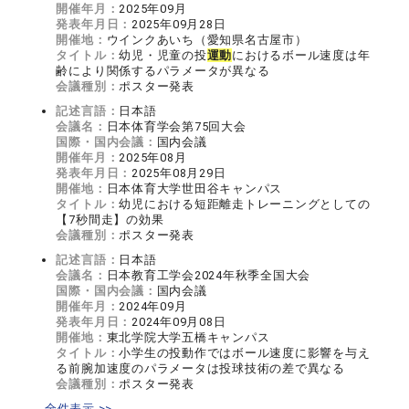
開催年月：
2025年09月
発表年月日：
2025年09月28日
開催地：
ウインクあいち（愛知県名古屋市）
タイトル：
幼児・児童の投
運動
におけるボール速度は年
齢により関係するパラメータが異なる
会議種別：
ポスター発表
記述言語：
日本語
会議名：
日本体育学会第75回大会
国際・国内会議：
国内会議
開催年月：
2025年08月
発表年月日：
2025年08月29日
開催地：
日本体育大学世田谷キャンパス
タイトル：
幼児における短距離走トレーニングとしての
【7秒間走】の効果
会議種別：
ポスター発表
記述言語：
日本語
会議名：
日本教育工学会2024年秋季全国大会
国際・国内会議：
国内会議
開催年月：
2024年09月
発表年月日：
2024年09月08日
開催地：
東北学院大学五橋キャンパス
タイトル：
小学生の投動作ではボール速度に影響を与え
る前腕加速度のパラメータは投球技術の差で異なる
会議種別：
ポスター発表
全件表示 >>