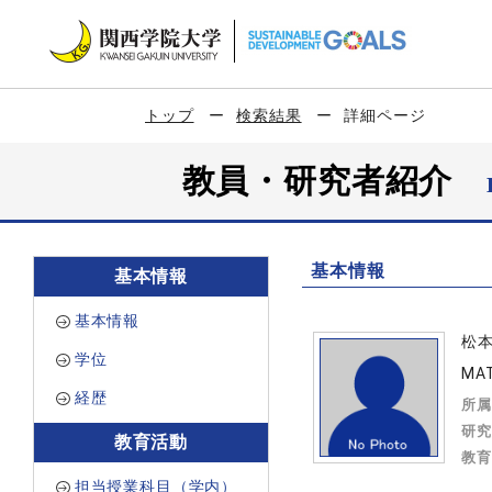
トップ
検索結果
詳細ページ
教員・研究者紹介
基本情報
基本情報
基本情報
松
学位
MAT
経歴
所属
研究
教育活動
教育
担当授業科目（学内）