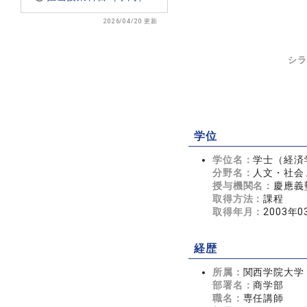
2026/04/20 更新
シラ
学位
学位名：
学士（経済
分野名：
人文・社会 
授与機関名：
慶應義
取得方法：
課程
取得年月：
2003年0
経歴
所属：
関西学院大学
部署名：
商学部
職名：
専任講師