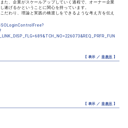
？また、企業がスケールアップしていく過程で、オーナー企業
成し遂げるかということに関心を持っています。
にこだわり、理論と実践の橋渡しをできるような考え方を伝え
nSSOLoginControlFree?
?
_LINK_DISP_FLG=689&TCH_NO=226073&REQ_PRFR_FUN
【 表示 ／
非表示
】
【 表示 ／
非表示
】