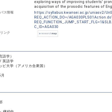
exploring ways of improving students' pronun
acquisition of the prosodic features of Eng
バス情報
https://syllabus.kwansei.ac.jp/uniasv2/U
REQ_ACTION_DO=/AGA030PLS01Action.do
REQ_FUNCTION_JUMP_START_FLG=1&SLB
C_ID=AGA030
リンク
言語学）
/ 英語学
ッピ大学（アメリカ合衆国）
5月
部
 ～ 継続中