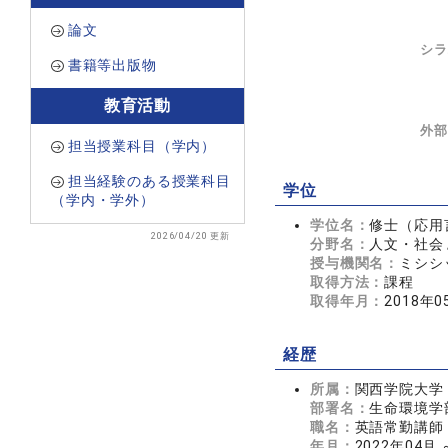
論文
シラ
書籍等出版物
教育活動
外部
担当授業科目（学内）
担当経験のある授業科目
学位
（学内・学外）
学位名：
修士（応用
2026/04/20 更新
分野名：
人文・社会 
授与機関名：
ミシシ
取得方法：
課程
取得年月：
2018年0
経歴
所属：
関西学院大学
部署名：
生命環境学
職名：
英語常勤講師
年月：
2022年04月