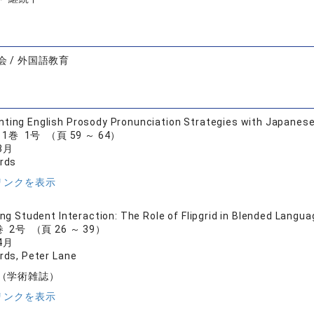
 / 外国語教育
ting English Prosody Pronunciation Strategies with Japanese
al 1巻 1号 （頁 59 ～ 64）
3月
rds
リンクを表示
ting Student Interaction: The Role of Flipgrid in Blended Lang
2巻 2号 （頁 26 ～ 39）
4月
rds, Peter Lane
（学術雑誌）
リンクを表示