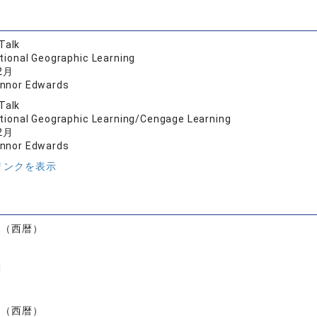
Talk
tional Geographic Learning
2月
onnor Edwards
Talk
tional Geographic Learning/Cengage Learning
2月
onnor Edwards
リンクを表示
）
度（西暦）
I
度（西暦）