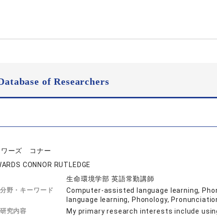
Database of Researchers
ドワーズ コナー
WARDS CONNOR RUTLEDGE
生命環境学部 英語常勤講師
分野・キーワード
Computer-assisted language learning, Pho
language learning, Phonology, Pronunciati
研究内容
My primary research interests include usi