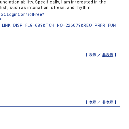
ciation ability. Specifically, I am interested in the
lish, such as intonation, stress, and rhythm.
nSSOLoginControlFree?
?
_LINK_DISP_FLG=689&TCH_NO=226079&REQ_PRFR_FUN
【 表示 ／
非表示
】
【 表示 ／
非表示
】