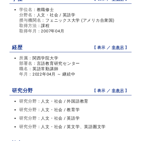
学位名：
教職修士
分野名：
人文・社会 / 英語学
授与機関名：
フェニックス大学 (アメリカ合衆国)
取得方法：
課程
取得年月：
2007年04月
経歴
【 表示 ／
非表示
】
所属：
関西学院大学
部署名：
言語教育研究センター
職名：
英語常勤講師
年月：
2022年04月 ～ 継続中
研究分野
【 表示 ／
非表示
】
研究分野：
人文・社会 / 外国語教育
研究分野：
人文・社会 / 教育学
研究分野：
人文・社会 / 英語学
研究分野：
人文・社会 / 英文学、英語圏文学