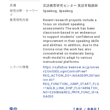
所属
言語教育研究センター 英語常勤講師
研究分野・キーワー
Speaking, Speaking
ド
教育研究内容
Recent research projects include a
focus on student speaking
assessments.The work has been
classroom-based in an endeavour
to support students' confidence and
improvement in their speaking skills
and abilities. In addition, due to the
Corona virus the work has also
concentrated on materials being
multi-modal to adapt to various
instructional platforms.
シラバス情報
https://syllabus.kwansei.ac.jp/unias
v2/UnSSOLoginControlFree?
REQ_ACTION_DO=/AGA030PLS01Act
ion.do?
REQ_FUNCTION_JUMP_START_FLG
=1&SLB_LINK_DISP_FLG=689&TCH_
NO=226086&REQ_PRFR_FUNC_ID=A
GA030
学位
【 表示 ／
非表示
】