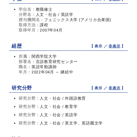
学位名：
教職修士
分野名：
人文・社会 / 英語学
授与機関名：
フェニックス大学 (アメリカ合衆国)
取得方法：
課程
取得年月：
2007年04月
経歴
【 表示 ／
非表示
】
所属：
関西学院大学
部署名：
言語教育研究センター
職名：
英語常勤講師
年月：
2022年04月 ～ 継続中
研究分野
【 表示 ／
非表示
】
研究分野：
人文・社会 / 外国語教育
研究分野：
人文・社会 / 教育学
研究分野：
人文・社会 / 英語学
研究分野：
人文・社会 / 英文学、英語圏文学